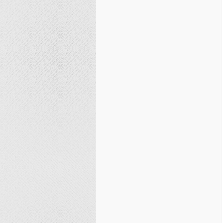
نصیریه (شیعی)
سایر فرق شیعی