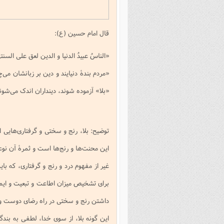
فصل 
علوم
قال امام حسین (ع):
خ
«الناسُ عبیدُ الدنیا و الدین لعق علی السنتهم 
«مردم بندۀ دنیایند و دین بر زبانشان می‌
«بلا» آزموده شوند، دینداران اندک می‌شون
توضیح: بلا، رنج و سختی و گرفتاری‌هایی ا
این محنت‌ها و رنج‌ها است و ثمرۀ آن نوع
غیر از مفهوم درد و رنج و گرفتاری، که باید
برای تشخیص میزان اطاعت و تبعیت و ایما
داشتن رنج و سختی در راه رضای دوست و 
این گونه بلا، از سوی خدا، لطفی به ب