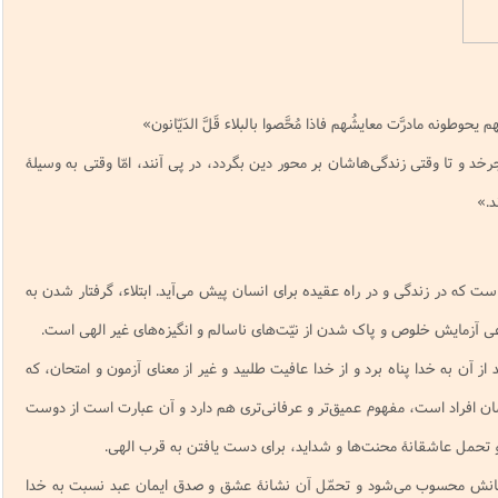
نامه سبک زندگی
پيش شماره 2 فصلنامه مطالعات معنوی
شماره اول فصل نامه تربیت تبلیغی
 تربیتی
آئین دوست یابی
شماره دوم فصل نامه تربیت تبلیغی
شماره اول فصل نامه مطالعات معنوی
انواده
شماره دوم فصل نامه مطالعات معنوی
شماره سوم و چهارم فصل نامه تربیت تبلیغی
یحوطونه مادرَّت معایشُهم فاذا مُحَّصوا بالبلاء قَلَّ الدَیّانون»
شماره سوم فصل نامه مطالعات معنوی
شماره پنج و شش فصل نامه تربیت تبلیغی
چرخد و تا وقتی زندگی‌هاشان بر محور دین بگردد، در پی آنند، امّا وقتی به وسیلۀ
شماره چهارم و پنجم فصل نامه مطالعات معنوی
د.»
شماره ششم فصل نامه مطالعات معنوی
شماره هشتم و نهم فصل‌نامه مطالعات معنوی
شماره دهم فصل‌نامه مطالعات معنوی
ست که در زندگی و در راه عقیده برای انسان پیش می‌آید. ابتلاء، گرفتار شدن به
ی آزمایش خلوص و پاک شدن از نیّت‌های ناسالم و انگیزه‌های غیر الهی است.
 از آن به خدا پناه برد و از خدا عافیت طلبید و غیر از معنای آزمون و امتحان، که
ن افراد است، مفهوم عمیق‌تر و عرفانی‌تری هم دارد و آن عبارت است از دوست
تحمل عاشقانۀ محنت‌ها و شداید، برای دست یافتن به قرب الهی.
ندگانش محسوب می‌شود و تحمّل آن نشانۀ عشق و صدق ایمان عبد نسبت به خدا