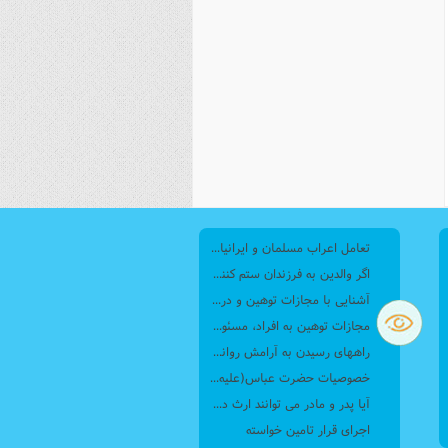
تعامل اعراب مسلمان و ایرانیان (6) نقش امام حسن(ع) و امام حسین(ع) در فتح ایران
اگر والدین به فرزندان ستم کنند فرزندان چطور برخورد کنند، بطوری که هم موجب ناراحتی آنها نشود و هم بتوانند آنها را امر به معروف و نهی از منکر کنند، و اگر نصیحت تأثیر نداشت چطور باید با آنها برخورد کرد؟
آشنایی با مجازات توهین و درگیری با مأموران پلیس
مجازات‌ توهین به افراد، مسئولان، کارکنان دولتی و ضابطان قضایی چیست؟
راههای رسیدن به آرامش روانی از نگاه قرآن
خصوصيات حضرت عباس(عليه السلام)
آیا پدر و مادر می توانند ارث دختر و پسر را تغییر بدهند و دیگر اینکه آیا می توانند وصیت کنند که به یکی بیشتر و به دیگری کمتر بدهند؟
اجرای قرار تامین خواسته