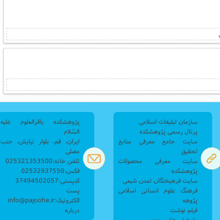
سازمان تبلیغات اسلامی
پژوهشکده باقرالعلوم علیه
پرتال رسمی پژوهشکده
السّلام
سایت جامع معرفی منابع
ایران، قم، بلوار نیایش، جنب
تحقیق
مصلی
سایت معرفی محصولات
تلفن خانه:025321353500
پژوهشکده
فکس:02532937550
سایت فرهیختگان تمدن شیعی
کدپستی:37494502057
فرهنگ علوم انسانی اسلامی
پست
پژوهه
الکترونیک:info@pajoohe.ir
فیلم نوشت
درباره
پژوهش های معنوی