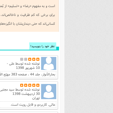
است و به مفهوم «رضا» و «تسلیم» از بُع
برای برخی که کم ظرفیت و ناخالص‌اند، بل
کسانی‌اند که حتی دینداریشان با انگیزه‌ها
نظر خود را بنویسید!
نوشته شده توسط
علی -
10 شهریور 1398
بحارالأنوار، جلد 44 ، صفحه 383 مهیّج الأحزان، ص 64 مقتل الحسین علیه‌السلام خوارزمی، ج1 ،ص236
نوشته شده توسط
سید مجتبی 
30 اردیبهشت 1398
تهران
عالی, کاربردی و قابل رویت است.