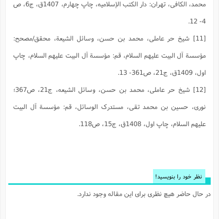
محمد، الکافی، تهران: دار الکتب الإسلامیه، چاپ چهارم، 1407ق، ج‏6، ص
4- 12.
[11] شيخ حر عاملى، محمد بن حسن، وسائل الشيعة، محقق/مصحح:
مؤسسة آل البيت عليهم السلام‏، قم: مؤسسة آل البيت عليهم السلام‏، چاپ
اول، 1409ق، ج‏21، ص361- 13.
[12] شيخ حر عاملى، محمد بن حسن، وسائل الشيعه، ج‏21، ص367؛
نوری، حسین بن محمد تقی، مستدرک الوسائل، قم: مؤسسة آل البيت
عليهم السلام‏، چاپ اول، 1408ق، ج‏15، ص118.
نظر خود را بنویسید!
در حال حاضر هیچ نظری برای این مقاله وجود ندارد.