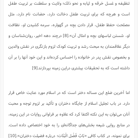
تنظيفه و غسل خرقه و ثيابه و نحو ذلك؛ ولایت و سلطنت بر تربیت طفل
است و هرچه که برای تربیت طفل دخالت دارد، حضانت نام دارد، مثل
مصلحت حفظ طفل، قرار دادن بچه در گهواره، سرمه کشیدن او، نظافت
او، شستن لباسهای بچه و امثال آن».[8] درچند دهه اخیر، روان‌شناسان و
دیگر علاقمندان به مبحث رشد و تربیت کودک لزوم بازنگری در نقش والدین
و بخصوص نقش پدر در خانواده را احساس کرده‌اند و این خود آنها را بر آن
داشته است که به تحقیقات بیشتری دراین زمینه بپردازند.[9]
اما آخرین ضلع این مساله دختر است که در اسلام مورد عنایت خاص قرار
دارد. در باب تجلیل اسلام از جایگاه دختران و تأکید بر لزوم توجه و محبت
آنان می‌توان به این نکته اکتفا کرد که علاوه بر فراوانی روایات در این زمینه،
در منابع روایی شیعه بخش‌های جداگانه‌ای را به خود اختصاص داده است.
برای نمونه، در کتاب کافی «بَابُ فَضْلِ الْبَنَات؛ درباره فضیلت دختران».[10]