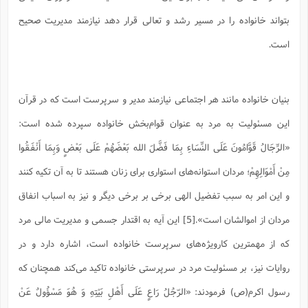
س
م
ع
ف
ق
م
(
ه
ع
ع
ش
ز
م
بتواند خانواده را در مسیر رشد و تعالی قرار دهد نیازمند مدیریت صحیح
ر
ش
پ
ا
ا
ا
ق
ح
ف
ت
گ
ع
ق
د
پ
ف
است.
خ
(
ذ
ب
ت
ا
ش
م
ح
ع
ش
م
ع
س
2
م
ا
ا
خ
ت
خ
آ
م
ف
ق
ح
پ
ص
پ
بنیان خانواده مانند هر اجتماعی نیازمند مدیر و سرپرست است که در قرآن
د
ن
و
(
آ
ه
ع
م
ش
ت
ت
د
این مسئولیت به مرد به عنوان قوام‌بخش خانواده سپرده شده است:
پ
ج
ا
2
ا
ت
ی
گ
ش
ف
ا
(
«الرِّجَالُ قَوَّامُونَ عَلَى النِّسَاءِ بِمَا فَضَّلَ الله بَعْضَهُمْ عَلَى بَعْضٍ وَبِمَا أَنْفَقُوا
ذ
ب
ش
م
ح
م
ا
ا
م
ا
م
مِنْ أَمْوَالِهِمْ؛ مردان استوانه‌های استواری برای زنان هستند تا به آن تکیه کنند
ب
ا
ش
و
(
ف
م
ش
و این امر به سبب تفضیل الهی برخی بر برخی دیگر و نیز به اسباب انفاق
ف
ن
م
پ
ع
و
ا
ت
مردان از اموالشان است».[5] این آیه به اقتدار جسمی و مدیریت مالی مرد
ف
ه
ع
ا
(
ف
ت
ت
ق
ن
که از مهمترین کارویژه‌های سرپرست خانواده است، اشاره دارد و در
ح
ذ
غ
ش
م
ب
پ
ت
م
(
د
م
روایات نیز، بر مسئولیت مرد در سرپرستی خانواده تاکید می‌کند همچنان که
ه
ا
ت
ف
ح
س
آ
رسول اكرم(ص) فرمودند: «الرّجُلُ رَاعٍ عَلَی أَهْلِ بَیْتِهِ وَ هُوَ مَسْؤُولٌ عَنْ
و
ر
ش
ن
ع
ف
ع
م
د