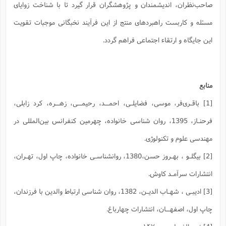
صاحب‌نظران، اندیشمندان و پژوهشگران قرار گیرد تا با شناخت زوایای
مسئله و کاربست راهبردهای منتج از این فرآیند نخبگانی موجبات تقویت
این جایگاه و ارتقاء اجتماعی فراهم گردد.
منابع
[1] باقـری‌فر، موسی، فضایلـی، احمــد، رحیمــی، زهــره، کرد زابلی،
فرحنـاز، 1395، روان شناسی خانواده، چهرمین کنفرانس بین‌المللی در
مهندسی علوم و تکنولوژی.
[2] بیگلـو ، بهـروز حسن،1380، روانشناسـی خانواده، چاپ اول، تهـران،
انتشارات سرآمـد کاوش.
[3] ادیبـی ، شهـاب الدیـن، 1382، روان شناسی ارتباط والدین با فرزندان،
چاپ اول، اصفهــان، انتشارات چهارباغ.