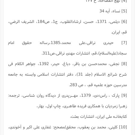
[4] نهج الفصاحه، ح ۱۴۷
[5] نساء، آیه 34
[6] دیلمی، 1371، حسن، ارشادالقلوب، ج1، ص184، الشريف الرضي،
قم، ایران.
[7] حیدری نراقی،علی محمد،1385،رساله حقوق امام
سجاد(علیه‌السلام)،قم، انتشارات مهدی نراقی،ص311.
[8] نجفی، محمدحسن‌ بن ‌باقر، دباغ، حیدر، 1392، جواهر الکلام فی
شرح شرائع الاسلام (جلد 31)، دفتر انتشارات اسلامی وابسته به جامعه
مدرسین حوزه علمیه قم، ، ص 283.
[9] پارک ، راس؛دی، 1379، مهــرپدری از دیدگاه روان شناسی، ترجمه:
زهـرا زمردیان با همکاری فریده طاهـری، چاپ اول، بهار،
کتابخانـه ملی ایران، انتشارات بعثت.
[10] کلینى، محمد بن یعقوب‏، محقق/مصحح: غفارى على اکبر و آخوندى،