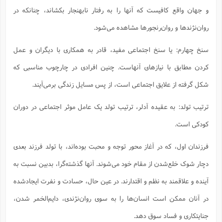
ا
ش
و جهان واقع کافیست که آنها را به رفتار نابهنجار بکشاند، چنانکه در
و
ف
(
ذ
روان‌نژندها و روان‌رنجورها مشاهده می‌شود.
ن
م
م
غ
م
سنخ چهارم: یا سنخ اجتماعی مفید، قادر به همکاری با دیگران و عمل
م
(
کردن مطابق با نیازهای آنهاست. چنین افرادی در چارچوب مناسبی که
ش
ب
ه
(
شکل گرفته از علایق اجتماعی است، از پس مسایل زندگی برمی‌آیند.
و
ن
ا
ترتیب تولد: به عقیده آدلر، ترتیب تولد یک عامل موثر اجتماعی در دوران
ف
ح
م
(
کودکی است.
م
ن
فرزندان اول، که در آغاز محور توجه و محبت بوده‌اند، با تولد فرزند بعدی
ش
(
د
دچار شوک خلع‌شدن از مقام خود می‌شوند. آنها گذشته‌گرا، بدبین نسبت به
س
ف
ف
آینده و علاقمند به نظم و اقتدارند. در عین حال، حسادت و نفرت ایجاد‌شده
م
ش
م
در آنان ممکن است انسان‌ها را به سوی روان‌نژندی، دایم‌الخمر ‌شدن،
جنایتکاری و فساد سوق ‌دهد.