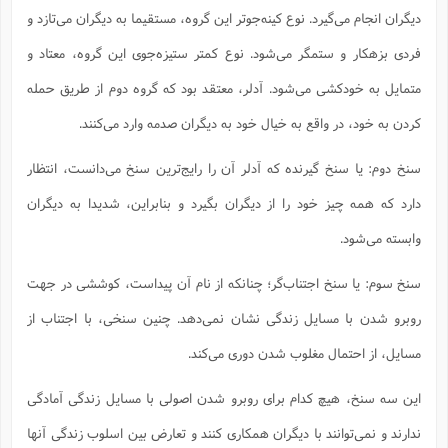
ت
ا
دیگران انجام می‌‌گیرد. نوع کینه‌جوتر این گروه، مستقیما به دیگران می‌تازد و
ا
ف
ح
ت
ت
س
ن
ج
فردی بزهکار و ستمگر می‌شود. نوع کمتر ستیزه‌جوی این گروه، معتاد و
ذ
ق
ش
م
و
م
م
س
م
ج
متمایل به خودکشی می‌شود. آدلر، معتقد بود که گروه دوم از طریق حمله
(
ا
و
ج
ش
کردن به خود، در واقع به خیال خود به دیگران صدمه وارد می‌کنند.
ح
چ
م
ع
س
ف
خ
(
ا
ف
ن
سنخ دوم: یا سنخ گیرنده که آدلر آن را رایج‌ترین سنخ می‌دانست، انتظار
ن
ت
م
ذ
دارد که همه چیز خود را از دیگران بگیرد و بنابراین، شدیدا به دیگران
م
ت
م
م
ک
وابسته می‌شود.
ا
ش
(
ه
ش
پ
ع
ا
چ
سنخ سوم: یا سنخ اجتناب‌گر؛ چنانکه از نام آن پیداست، کوششی در جهت
و
ا
و
ع
ش
روبرو شدن با مسایل زندگی نشان نمی‌دهد. چنین سنخی، با اجتناب از
پ
(
ف
ذ
ف
ن
مسایل، از احتمال مغلوب شدن دوری می‌کند.
م
ز
ن
ت
ا
(
م
ت
این سه سنخ، هیچ کدام برای روبرو شدن اصولی با مسایل زندگی آمادگی
ح
م
ا
ع
ندارند و نمی‌توانند با دیگران همکاری کنند و تعارض بین اسلوب زندگی آنها
(
ع
ش