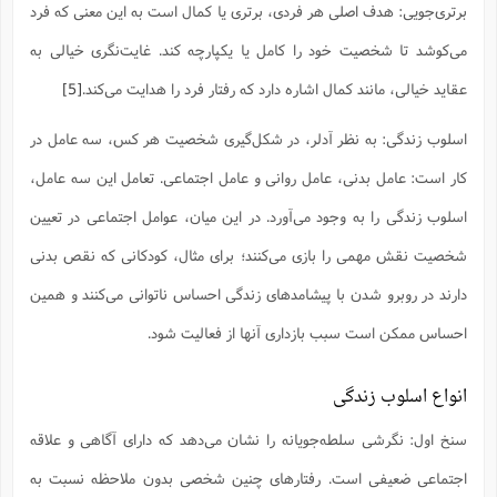
س
م
ع
برتری‌جویی: هدف اصلی هر فردی، برتری یا کمال است به این معنی که فرد
ف
ق
م
(
ه
ع
ع
ش
ز
م
ر
ش
پ
ا
ا
ا
می‌کوشد تا شخصیت خود را کامل یا یکپارچه کند. غایت‌نگری خیالی به
ق
ح
ف
ت
گ
ع
ق
د
پ
ف
خ
(
ذ
عقاید خیالی، مانند کمال اشاره دارد که رفتار فرد را هدایت می‌کند.
[5]
ب
ت
ا
ش
م
ح
ع
ش
م
ع
س
2
م
ا
ا
خ
ت
خ
آ
م
اسلوب زندگی: به نظر آدلر، در شکل‌گیری شخصیت هر کس، سه عامل در
ف
ق
ح
پ
ص
پ
د
ن
و
(
آ
کار است: عامل بدنی، عامل روانی و عامل اجتماعی. تعامل این سه عامل،
ه
ع
م
ش
ت
ت
د
پ
ج
ا
2
ا
ت
اسلوب زندگی را به وجود می‌آورد. در این میان، عوامل اجتماعی در تعیین
ی
گ
ش
ف
ا
(
ذ
ب
ش
م
شخصیت نقش مهمی را بازی می‌کنند؛ برای مثال، کودکانی که نقص بدنی
ح
م
ا
ا
م
ا
م
ب
ا
دارند در روبرو شدن با پیشامدهای زندگی احساس ناتوانی می‌کنند و همین
ش
و
(
ف
م
ش
ف
ن
م
احساس ممکن است سبب بازداری آنها از فعالیت شود.
پ
ع
و
ا
ت
ف
ه
ع
ا
(
ف
ت
ت
ق
ن
انواع اسلوب زندگی
ح
ذ
غ
ش
م
ب
پ
ت
م
(
د
م
سنخ اول: نگرشی سلطه‌جویانه را نشان می‌دهد که دارای آگاهی و علاقه
ه
ا
ت
ف
ح
س
آ
و
ر
ش
ن
اجتماعی ضعیفی است. رفتارهای چنین شخصی بدون ملاحظه نسبت به
ع
ف
ع
م
د