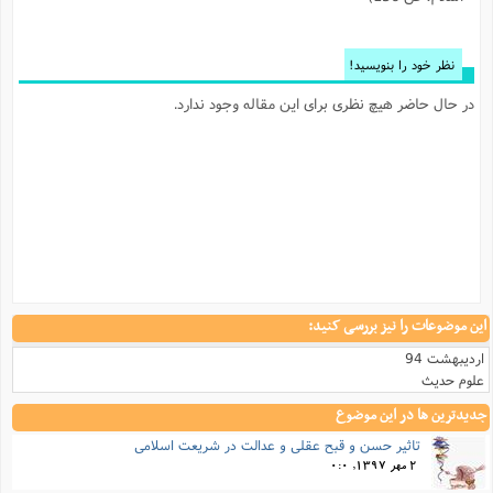
ا
ش
و
ف
(
ذ
نظر خود را بنویسید!
ن
م
م
غ
در حال حاضر هیچ نظری برای این مقاله وجود ندارد.
م
م
(
ش
ب
ه
(
و
ن
ا
ف
ح
م
(
م
ن
این موضوعات را نیز بررسی کنید:
ش
(
د
اردیبهشت 94
س
ف
علوم حدیث
ف
م
جدیدترین ها در این موضوع
ش
م
تاثیر حسن و قبح عقلی و عدالت در شریعت اسلامی
2 مهر 1397, 0:0