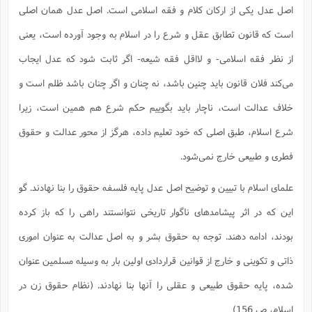
ت
ا
اصل عدل یکی از ارکان کلام و فقه اسلامی است. اصل عدل همان اصلی
ا
ف
ح
ت
ت
س
ن
ج
است که قانون تطابق عقل و شرع را در اسلام به وجود آورده است، یعنی
ذ
ق
ش
م
و
م
م
س
م
از نظر فقه اسلامی- و لااقل فقه شیعه- اگر ثابت شود که عدل ایجاب
ج
(
ا
و
ج
می‌کند فلان قانون باید چنین باشد، نه چنان و اگر چنان باشد ظلم است و
ش
ح
چ
م
ع
س
ف
خ
(
خلاف عدالت است، ناچار باید بگوییم حکم شرع هم همین است، زیرا
ا
ف
ن
ن
ت
م
شرع اسلام، طبق اصلی که خود تعلیم داده، هرگز از محور عدالت و حقوق
ذ
م
ت
م
فطری و طبیعی خارج نمی‌شود.
م
ک
ا
ش
(
ه
ش
پ
علمای اسلام با تبیین و توضیح اصل عدل پایه فلسفه حقوق را بنا نهادند. گو
ع
ا
چ
و
ا
و
ع
این که در اثر پیشامدهای ناگوار تاریخی نتوانستند راهی را که باز کرده
ش
پ
(
ف
بودند، ادامه دهند. توجه به حقوق بشر و به اصل عدالت به عنوان اموری
ذ
ف
ن
م
ز
ن
ت
ذاتی و تکوینی و خارج از قوانین قراردادی اولین بار به وسیله مسلمین عنوان
ا
(
م
ت
ح
م
شده، پایه حقوق طبیعی و عقلی را آنها بنا نهادند. (نظام حقوق زن در
ا
ع
(
اسلام، ص 156)
ع
ش