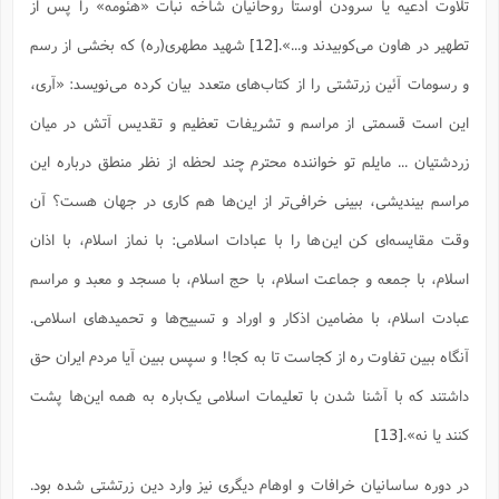
تلاوت ادعیه یا سرودن اوستا روحانیان شاخه نبات «هئومه» را پس از
تطهیر در هاون مى‌کوبیدند و...».
[12]
شهید مطهری(ره) که بخشی از رسم
و رسومات آئین زرتشتی را از کتاب‌های متعدد بیان کرده می‌نویسد: «آرى،
این است قسمتى از مراسم و تشریفات تعظیم و تقدیس آتش در میان
زردشتیان ... مایلم تو خواننده محترم چند لحظه از نظر منطق درباره این
مراسم بیندیشى، ببینى خرافى‌تر از این‌ها هم کارى در جهان هست؟ آن
وقت مقایسه‌اى کن این‌ها را با عبادات اسلامى: با نماز اسلام، با اذان
اسلام، با جمعه و جماعت اسلام، با حج اسلام، با مسجد و معبد و مراسم
عبادت اسلام، با مضامین اذکار و اوراد و تسبیح‌ها و تحمیدهاى اسلامى.
آنگاه ببین تفاوت ره از کجاست تا به کجا! و سپس ببین آیا مردم ایران حق
داشتند که با آشنا شدن با تعلیمات اسلامى یک‌باره به همه این‌ها پشت
کنند یا نه».
[13]
در دوره ساسانیان خرافات و اوهام دیگری نیز وارد دین زرتشتی شده بود.