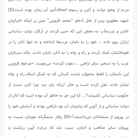
ا
ش
و
مردم از وضع دولت و آئین و رسوم اجحاف‌آمیز آن زمان بوده است.
[5]
ف
(
ذ
ن
شهید مطهری پس از نقل ادعای "محمد قزوینی" مبنی بر اینکه «ایرانیانِ
م
م
غ
م
خائن و عرب‌مآب به محض این که حس کردند در ارکان دولت ساسانی
م
(
تزلزل روی داده ... خود را به دامان عرب‌ها انداخته و نه تنها آنان را در
ش
ب
ه
(
فتوحاتشان کمک کردند و راه و چاه را به آنان نشان دادند، بلکه سرداران
و
ن
ا
عرب را به تسخیر سایر اراضی ... دعوت کردند» می‌نویسد: «مرحوم قزوینی
ف
ح
این داستان را فقط به‌عنوان مذمت کسانی که به لشکر اسلام راه و چاه
م
(
م
نشان دادند نقل کرده است و حال آن‌که باید دید چرا آنان دست از
ن
ش
(
حکومت ساسانی کشیدند؟ ... آیا این جز به خاطر آن بوده است که آنان از
د
س
ف
دولت ساسانی و از آئینی که پشتیبان آن بود ناراضی بودند و آسایش خود را
ف
م
در پیروی از مسلمانان می‌دانستند؟»
[6]
رفتار ستمگرانه موبدان نسبت به
ش
م
پیروان سایر مذاهب و ادیان، سبب شد که درباره آیین زرتشت و