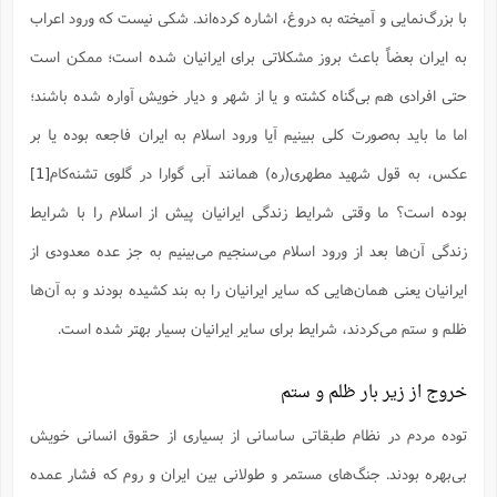
س
م
ع
ف
ق
م
(
با بزرگ‌نمایی و آمیخته به دروغ، اشاره کرده‌اند. شکی نیست که ورود اعراب
ه
ع
ع
ش
ز
م
ر
ش
پ
ا
ا
ا
ق
ح
ف
ت
به ایران بعضاً باعث بروز مشکلاتی برای ایرانیان شده است؛ ممکن است
گ
ع
ق
د
پ
ف
خ
(
ذ
ب
ت
ا
ش
م
حتی افرادی هم بی‌گناه کشته و یا از شهر و دیار خویش آواره شده باشند؛
ح
ع
ش
م
ع
س
2
م
ا
ا
خ
ت
خ
اما ما باید به‌صورت کلی ببینیم آیا ورود اسلام به ایران فاجعه بوده یا بر
آ
م
ف
ق
ح
پ
ص
پ
د
ن
و
(
عکس، به قول شهید مطهری(ره) همانند آبی گوارا در گلوی تشنه‌کام
[1]
آ
ه
ع
م
ش
ت
ت
د
پ
ج
ا
2
ا
ت
بوده است؟ ما وقتی شرایط زندگی ایرانیان پیش از اسلام را با شرایط
ی
گ
ش
ف
ا
(
ذ
ب
ش
م
زندگی آن‌ها بعد از ورود اسلام می‌سنجیم می‌بینیم به جز عده معدودی از
ح
م
ا
ا
م
ا
م
ب
ا
ایرانیان یعنی همان‌هایی که سایر ایرانیان را به بند کشیده بودند و به آن‌ها
ش
و
(
ف
م
ش
ف
ن
ظلم و ستم می‌کردند،‌ شرایط برای سایر ایرانیان بسیار بهتر شده است.
م
پ
ع
و
ا
ت
ف
ه
ع
ا
(
ف
ت
ت
ق
ن
خروج از زیر بار ظلم و ستم
ح
ذ
غ
ش
م
ب
پ
ت
م
(
د
م
توده مردم در نظام طبقاتی ساسانی از بسیاری از حقوق انسانی خویش
ه
ا
ت
ف
ح
س
آ
و
ر
ش
بی‌بهره بودند. جنگ‌های مستمر و طولانی بین ایران و روم که فشار عمده
ن
ع
ف
ع
م
د