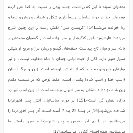
به‌عنوان نمونه با این که زرتشت، جسم بودن را نسبت به خدا نفی کرده
بود، ولی خدا در دوره ساسانی رسماً دارای شکل و شمایل و ریش و عصا و
ردا خوانده می‌شد.
[14]
"کریستن سن" نقش رستم را این چنین شرح
مى‌دهد: «اوهرمزد تاجى کنگره‌دار بر سر نهاده است و گیسوان مجعدش از
بالاى سر و میان تاج پیداست. حلقه‌هاى گیسو و ریش دراز و مربع او هیئتى
بسیار عتیق دارد، لکن از حیث لباس چندان با شاه متفاوت نیست، او نیز
نوارهاى چین‌خورده دارد که از تاجش آویخته است. زین و برگ اسبان
(اسب خدا و اسب شاه) یکسان است، فقط لوحى که در قسمت مقدم
زین شاه نهاده‌اند منقش به سر شیران برجسته است اما زین اسب اورمزد
داراى نقش گل است».
[15]
در دوره ساسانیان آتش پسر اهورامزدا
شناخته می‌شود.
[16]
در یسنا 25 بند 7 آمده است: آذر پسر اهورامزدا را
مى‌ستاییم، تو را اى آذر مقدس و پسر اهورامزدا و سرور راستى ما
مى‌ستاییم، همه اقسام آتش را مى‌ستاییم.
[17]