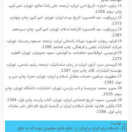
1) براون، ادوارد؛ تاریخ ادبی ایران، ترجمه: علی پاشا صالح، تهران، امیر کبیر،
چاپ سوم، 1356.
2) زرین‌کوب، عبد الحسین؛ تاریخ مردم ایران، تهران،‌ امیر کبیر، چاپ چهارم،
1373.
3) زرین‌کوب، عبد الحسین؛ کارنامه اسلام، تهران، امیر کبیر، چاپ سیزدهم،
1387.
4) فرای، ریچارد نلسون؛ میراث باستانی ایران، ترجمه: مسعود رجب‌نیا، تهران،
شرکت انتشارات علمی و فرهنگی، چاپ هشتم، 1386.
5) فردوسی، ابوالقاسم؛ شاهنامه، به کوشش: سعید حمیدیان، تهران، قطره،
1375.
6) کریستن سن، آرتور؛ ایران در زمان ساسانیان، ترجمه: رشید یاسمی، تهران،
مؤسسه انتشارات نگاه، چاپ دوم، 1387.
7) مطهری، مرتضی؛ خدمات متقابل اسلام و ایران، تهران، صدرا، چاپ سی و
دوم، 1385.
8) معین، محمد؛ مزدیسنا و ادب پارسی، تهران، ‌انتشارات دانشگاه تهران، چاپ
سوم، 2535.
9) نفیسی، سعید؛ تاریخ اجتماعی ایران، تهران، کتاب پارسه، چاپ اول، 1388.
10) وکیلی، هادی؛ تعامل اسلام و ایران در گستره تاریخ، ‌قم دفتر نشر معارف،
چاپ اول، 1386.
پی نوشت:
[1]
. «اسلام براى ایران و ایرانى در حکم غذاى مطبوعى بوده که به حلق