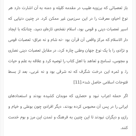
باز تعصباتى که برزویه طبیب در مقدمه کلیله و دمنه به آن اشارت دارد هر
نوع احیاى معرفت را در این سرزمین غیر ممکن کرد. در چنین دنیایى که
اسیر تعصبات دینى و قومى بود، اسلام نفخه‌ی تازه‌اى دمید، چنانکه با ایجاد
دار الاسلام که مرکز واقعى آن قرآن بود -نه شام و نه عراق- تعصبات قومى
و نژادى را با یک نوع جهان وطنى چاره کرد، در مقابل تعصبات دینى نصارى
و مجوس، تسامح و تعاهد با اهل کتاب را توصیه کرد و علاقه به علم و حیات
را. و ثمره این درخت شگرف که نه شرقى بود و نه غربى، بعد از بسط
فتوحات اسلامى حاصل شد».
[11]
اگر حمله اعراب نبود و حصاری که موبدان کشیده بودند و استعدادهای
ایرانی را در پس آن‌ محبوس کرده بودند، دیگر افرادی چون بوعلی و خیام و
رازی و دیگران نبودند تا این چنین به فرهنگ و تمدن این مرز و بوم خدمت
کنند.