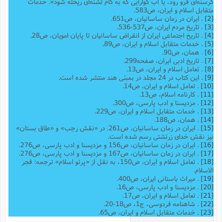
گرسنه‌اى فرو رود، یا آب گوارایى که به کام تشنه‌اى ریخته شود». خدمات
متقابل اسلام و ایران، ص583.
[2]
. ایران در زمان ساسانیان، ص651.
[3]
. تاریخ مردم ایران، ص537-536.
[4]
. تاریخ اجتماعی ایران از انقراض ساسانیان تا پایان امویان، ص28.
[5]
. خدمات متقابل اسلام و ایران، ص89.
[6]
. همان، ص90.
[7]
. تاریخ ادبی ایران، صفحه299.
[8]
. تعامل اسلام و ایران، ص13.
[9]
. این کتاب در 24 مجلد در بمبئی هند منتشر شده است.
[10]
. تعامل اسلام و ایران، ص14.
[11]
. کارنامه اسلام، ص13.
[12]
. مزدیسنا و ادب پارسی، ص300.
[13]
. خدمات متقابل اسلام و ایران، ص229.
[14]
. همان، ص188.
[15]
. ایران در زمان ساسانیان، ص261. در «نقش رجب» و «طاق بستان»
نیز نقش خدای زرتشتی رسم شده است.
[16]
. ایران در زمان ساسانیان، ص156 و مزدیسنا و ادب پارسی، ص276.
[17]
. ایران در زمان ساسانیان، ص167 و مزدیسنا و ادب پارسی، ص276.
[18]
. تعامل اسلام و ایران، ص150، به نقل از «پرتو اسلام» ترجمه: فجر
الاسلام.
[19]
. میراث باستانی ایران، ص400.
[20]
. مزدیسنا و ادب پارسى، ص16.
[21]
. تعامل اسلام و ایران، ص17.
[22]
. شاهنامه فردوسی، ج1، ص18-20.
[23]
. خدمات متقابل اسلام و ایران، ص65.