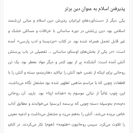
پذیرفتن اسلام به عنوان دین برتر
یکی دیگر از دست‌آوردهای ایرانیان پذیرش دین اسلام و مبانی ارزشمند
اسلامی بود. دین زرتشتی در دوره ساسانی با خرافات و مسائلی خشک و
غیر قابل تحمل همراه شده بود. در کتاب «مزدیسنا و ادب پارسی» آمده
است: «در یکى از بخش‌های اوستاى ساسانى ... تفصیلى در باب پرستش
آتش آمده است: آتشکده پر از بوى کندر و دیگر مواد معطر بود. یک تن
روحانى براى اینکه از نفس خود آتش را نیالاید دهان‌بندى بسته و آتش را با
قطعات چوبى که با مراسم مذهبى تطهیر شده بود مشتعل نگاه مى‌داشت.
این چوب غالباً از نباتى موسوم به «هذانه اپتا» بود. بارى، آن روحانى
دم‌به‌دم به‌وسیله دسته چوبى که برسمه (برسم) مى‌خواندند و مطابق آداب
خاص بریده مى‌شد، آتش را به‌هم مى‌‌زد و مشتعل مى‌داشت و ادعیه معینى
را تلاوت مى‌کرد. سپس روحانیون «هئومه» (هوم) نثار مى‌کردند. در اثناى