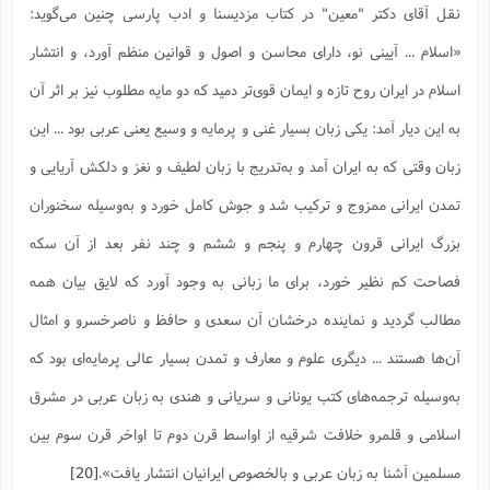
نقل آقاى دکتر "معین" در کتاب مزدیسنا و ادب پارسى چنین مى‌گوید:
«اسلام ... آیینى نو، داراى محاسن و اصول و قوانین منظم آورد، و انتشار
اسلام در ایران روح تازه و ایمان قوی‌تر دمید که دو مایه مطلوب نیز بر اثر آن
به این دیار آمد: یکى زبان بسیار غنى و پرمایه و وسیع یعنى عربى بود ... این
زبان وقتى که به ایران آمد و به‌تدریج با زبان لطیف و نغز و دلکش آریایى و
تمدن ایرانى ممزوج و ترکیب شد و جوش کامل خورد و به‌وسیله سخنوران
بزرگ ایرانى قرون چهارم و پنجم و ششم و چند نفر بعد از آن سکه
فصاحت کم نظیر خورد، براى ما زبانى به وجود آورد که لایق بیان همه
مطالب گردید و نماینده درخشان آن سعدى و حافظ و ناصرخسرو و امثال
آن‌ها هستند ... دیگرى علوم و معارف و تمدن بسیار عالى پرمایه‌اى بود که
به‌وسیله ترجمه‌هاى کتب یونانى و سریانى و هندى به زبان عربى در مشرق
اسلامى و قلمرو خلافت شرقیه از اواسط قرن دوم تا اواخر قرن سوم بین
مسلمین آشنا به زبان عربى و بالخصوص ایرانیان انتشار یافت».
[20]