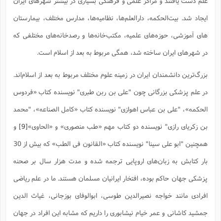
علم دست یافتند و مراکز علمی و فرهنگی بسیاری در بیشتر شهرهای ایران
ایجاد شد. بیت‌الحکمه، دارالعلم‌ها، نظامیه‌ها، مدارس مختلف، بیمارستان
های آموزشی، حوزه‌های علمیه، مکتب‌خانه‌ها و رصد‌خانه‌ها‌ی مختلفی که
در شهرهای ایران ساخته شد، همگی مربوط به بعد از اسلام است.
بزرگ‌ترین دانشمندان ایران در زمینه علوم مختلف مربوط به بعد از اسلام‌اند.
در علم پزشکی بزرگانی چون "علی بن ربن طبری" نویسنده کتاب «فردوس
الحکمه»، "علی بن عباس اهوازی" نویسنده کتاب «کامل الصناعه»، "محمد
بن زکریای رازی" نویسنده دو کتاب مهم «طب منصوری» و «الحاوی»
[9]
و
همچنین "ابو علی سینا" نویسنده کتاب «القانون فی الطب» که بیش از 30
بار کتابش به زبان‌های اروپایی ترجمه شده و مدت هزار سال بر صحنه
پزشکی جهان حاکم بوده، افتخار ایرانیان مسلمان هستند. ما در علم ریاضی
افرادی مانند خواجه نصیرالدین طوسی، ابوالوفای بوزجانی، غیاث الدین
جمشید کاشانی و عمر خیام نیشابوری را داریم که مشابه این افراد در جهان