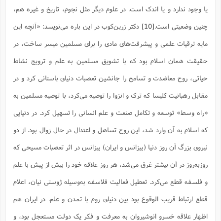
یا وجود ندارد و یا اندک است. در علوم دیگر مثل نجوم، تاریخ و غیره هم،
چنین وضعیتی است.
[10]
دکتر زرین‌کوب در این باره می‌نویسد: «آنچه این
مایه ترقیات علمى و پیشرفت‌هاى مادى را براى مسلمین میسر ساخت، در
حقیقت همان اسلام بود که با تشویق مسلمین به علم و ترویج نشاط
حیاتى، روح معاضدت و تسامح را جانشین تعصبات دنیاى باستانى کرد و در
مقابل رهبانیت کلیسا که ترک و انزوا را توصیه مى‌کرد، با توصیه مسلمین به
«راه وسط» توسعه و تکامل صنعت و علم انسانى را تسهیل کرد. در دنیایى
که اسلام به آن وارد شد، این روح تساهل و اعتدال در حال زوال بود. از دو
نیروى بزرگ آن روز دنیا (بیزانس و ایران) بیزانس در اثر تعصبات مسیحى که
روزبه‌روز در آن بیشتر غرق مى‌شد، هر روز علاقه خود را بیش از پیش با علم
و فلسفه قطع مى‌کرد. تعطیل فعالیت فلاسفه به‌وسیله ژوستى نیان، اعلام
قطع ارتباط قریب الوقوع بود بین دنیاى روم با تمدن و علم. در ایران هم
اظهار علاقه خسرو انوشیروان به معرفت و فکر یک دولت مستعجل بود، و