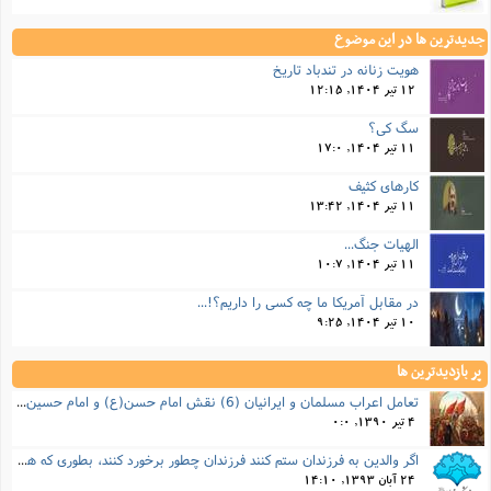
جدیدترین ها در این موضوع
هویت زنانه در تندباد تاریخ
12 تیر 1404, 12:15
سگ کی؟
11 تیر 1404, 17:0
کارهای کثیف
11 تیر 1404, 13:42
الهیات جنگ...
11 تیر 1404, 10:7
در مقابل آمریکا ما چه کسی را داریم؟!...
10 تیر 1404, 9:25
پر بازدیدترین ها
تعامل اعراب مسلمان و ایرانیان (6) نقش امام حسن(ع) و امام حسین(ع) در فتح ایران
4 تیر 1390, 0:0
اگر والدین به فرزندان ستم کنند فرزندان چطور برخورد کنند، بطوری که هم موجب ناراحتی آنها نشود و هم بتوانند آنها را امر به معروف و نهی از منکر کنند، و اگر نصیحت تأثیر نداشت چطور باید با آنها برخورد کرد؟
24 آبان 1393, 14:10