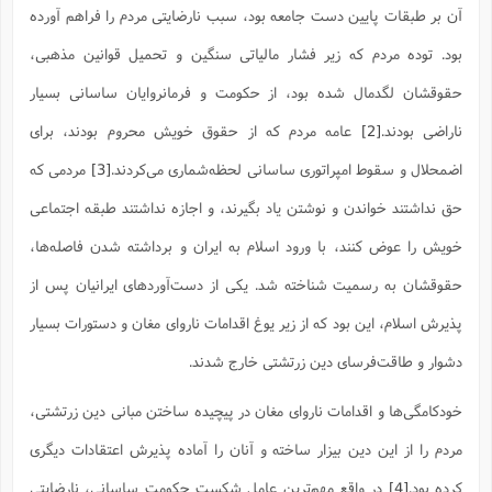
ت
ا
آن بر طبقات پایین دست جامعه بود، سبب نارضایتی مردم را فراهم آورده
ا
ف
ح
ت
ت
س
ن
ج
بود. توده مردم که زیر فشار مالیاتی سنگین و تحمیل قوانین مذهبی،
ذ
ق
ش
م
و
م
م
س
م
حقوقشان لگدمال شده بود، از حکومت و فرمانروایان ساسانی بسیار
ج
(
ا
و
ج
ش
ناراضی بودند.
[2]
عامه مردم که از حقوق خویش محروم بودند، برای
ح
چ
م
ع
س
ف
خ
(
اضمحلال و سقوط امپراتوری ساسانی لحظه‌شماری می‌کردند.
[3]
مردمی که
ا
ف
ن
ن
ت
م
حق نداشتند خواندن و نوشتن یاد بگیرند، و اجازه نداشتند طبقه اجتماعی
ذ
م
ت
م
م
ک
خویش را عوض کنند، با ورود اسلام به ایران و برداشته شدن فاصله‌ها،
ا
ش
(
حقوقشان به رسمیت شناخته شد. یکی از دست‌آوردهای ایرانیان پس از
ه
ش
پ
ع
ا
چ
و
پذیرش اسلام، این بود که از زیر یوغ اقدامات ناروای مغان و دستورات بسیار
ا
و
ع
ش
پ
(
ف
دشوار و طاقت‌فرسای دین زرتشتی خارج شدند.
ذ
ف
ن
م
ز
ن
ت
خودکامگی‌ها و اقدامات ناروای مغان در پیچیده ساختن مبانی دین زرتشتی،
ا
(
م
ت
ح
م
مردم را از این دین بیزار ساخته و آنان را آماده پذیرش اعتقادات دیگری
ا
ع
(
ع
کرده بود.
[4]
در واقع مهم‌ترین عامل شکست حکومت ساسانی، نارضایتی
ش