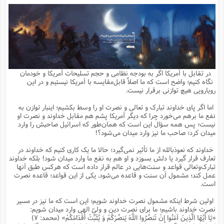
م
ق
ت
تقویم عبادی
ن
ق
م
ک
م
م
ن
ت
ق
ا
ت
ن
ق
چند رسانه ای
ت
ش
ع
و
ق
ا
م
س
ا
ا
چ
ق
ت
احادیث
ن
ق
ا
ا
و
ج
ا
پ
ر
ف
ش
ق
م
ب
ا
م
ا
ت
ا
ن
در تقابل با آمریکا اگر به بودجه نظامی و حجم تسلیحات آمریکا و خودمان
ق
و
فرهنگ علوم انسانی و اسلامی
ا
ن
ا
ع
ن
و
نگاه کنیم؛ واضح است که ما اصلاً قابل‌مقایسه با آمریکا نیستیم و در این
ف
ا
ا
م
س
ق
آ
ا
س
رویارویی هیچ توازنی برقرار نیست.
ت
ف
و
ش
پ
ق
ا
ا
ا
س
ت
ویترین
ع
ق
م
س
ب
و
ت
آ
ز
آ
اما اگر پای خداوند تبارک و تعالی و نصرت او را وسط بکشیم؛ اینبار توازن به
ح
و
ح
ت
ا
ا
ه
س
و
نفع ما برهم می‌خورد چرا که دیگر آمریکا پشم هم مقابل خداوند و نصرت او
د
ق
آ
ت
ا
ق
یادداشت‌ها
ن
م
و
و
و
ا
نیست؛ پس همه سؤال این است که همان‌طور که اسرائیل صاحبش را وارد
ق
ف
د
ش
ن
میدان کرد؛ صاحب ما نیز وارد میدان می‌شود؟!
ه
ف
ق
ر
ح
و
ا
ع
آ
ت
ص
تست
ه
ه
ش
ق
آ
ف
د
س
ا
خداوند که نعوذبالله از ما تأثیر نمی‌گیرد؛ حالا ما یک کاری کنیم که خداوند در
ع
م
ق
ق
خ
ر
ا
و
ش
ک
ج
ص
تعارف قرار گیرد یا دلش بسوزد و او هم به نفع ما وارد میدان شود! بلکه خداوند
م
ف
ق
آ
ه
ف
ش
ه
آ
ب
س
ق
ت
ق
ک
ن
تبارک‌وتعالی قواعد و سنت‌هایی در عالم قرار داده است که هرکس طبق آنها
ه
م
ع
ق
ا
ت
و
م
ص
عمل کند؛ مشمول آن سنت و قاعده می‌شود. یکی از این قواعد؛ قاعده نصرت
ا
ت
ذ
ت
آ
م
م
ا
م
ع
ت
ا
م
است.
ن
ف
ا
ز
ع
ا
س
و
ق
ت
م
ت
ن
م
س
و
ا
ح
م
ر
ن
ق
م
اولین شرط اینکه مشمول نصرت خداوند شویم؛ این است که ما نیز در مسیر
خ
ر
ت
م
ا
ا
ف
ن
پ
ا
ر
ز
ا
نصرت خداوند باشیم؛ ما برای نصرت دین و ولیّ الهی وارد میدان شویم:
و
م
آ
د
م
ق
ا
ه
ص
(
ا
س
«یَا أَیُهَا الَّذِینَ آمَنُوا إِنْ تَنصُرُوا اللَّهَ یَنصُرْکُمْ وَ یُثَبِّتْ أَقْدَامَکُمْ» (محمد: ۷)
ق
ر
ا
م
ت
س
ا
ا
د
ف
ن
م
ا
ا
خ