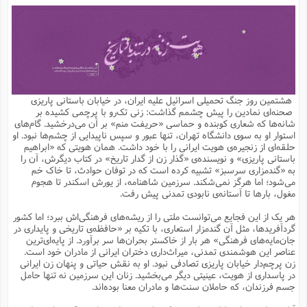
م
ق
ت
تقویم عبادی
ن
ق
م
ک
م
م
ن
ت
ق
ا
ت
ن
ق
چند رسانه ای
ت
ش
ع
و
ق
ا
م
س
ا
ا
چ
ق
ت
احادیث
ن
ق
ا
ا
و
ج
ا
پ
ر
ف
ش
ق
م
ب
ا
م
ا
ت
ا
ن
هشتمین روز جنگ تحمیلی اسرائیل علیه ایران، در خیابان باستانی پاریزی
ق
و
فرهنگ علوم انسانی و اسلامی
ا
ن
ا
ع
ن
و
صحنه‌ای نمادین را پیش چشمم گذاشت: زنی تک‌رو با پرچمی کشیده بر
ف
ا
ا
م
س
ق
آ
ا
س
شانه‌ها که شعاری کوبنده‌ و حماسی «حریفت منم» بر آن می‌درخشید. گام‌های
ت
ف
و
ش
پ
ق
ا
ا
ا
س
ت
ویترین
استوار او به سوی دانشگاه تهران، تنها عبور و سپس ناپیدایی از چشم‌ها نبود. او
ع
ق
م
س
ب
و
ت
آ
ز
آ
حلقه‌ای از زنجیره‌ی هویت ایرانی را با خود داشت. همان هویتی که «ابراهیم
ح
و
ح
ت
ا
ا
ه
س
و
باستانی پاریزی» و نویسنده‌ی «گذار زن از گدار تاریخ» در کتاب‌ دیگرش، آن را
د
ق
آ
ت
ا
ق
یادداشت‌ها
ن
م
و
و
و
ا
به «گندمزاری سرسبز» تشبیه کرده‌ است که در توفان حوادث، تا خاک خم
ق
ف
د
ش
ن
می‌شود؛ اما هرگز نمی‌شکند. سرزمین شاهنامه، از یورش اسکندر تا هجوم
ه
ف
ق
ر
ح
و
ا
ع
آ
ت
ص
مغول، بارها تا آستانه‌ی نابودی تمدنی پیش رفت.
تست
ه
ه
ش
ق
آ
ف
د
س
ا
ع
م
ق
ق
خ
ر
ا
و
ش
ک
ج
ص
هر یک از این فجایع می‌توانست ملتی را از ریشه‌های فرهنگی‌اش ببرد؛ اما کشور
م
ف
ق
آ
ه
ف
ش
ه
آ
ب
س
ق
ت
ق
ک
ن
گردآفریدها، مثل آن گندمزار استعاری، با تکیه بر «حافظه‌ی تاریخی و پایداری در
ه
م
ع
ق
ا
ت
و
م
ص
جان‌مایه‌های فرهنگی» هر بار از خاکستر بحران‌ها سر برآورد. از پایه‌ای‌ترین
ا
ت
ذ
ت
آ
م
م
ا
م
ع
ت
ا
م
عناصر این هوشمندی تمدنی، میراث‌داری دختران ایرانی از مادران خود است.
ن
ف
ا
ز
ع
ا
س
و
ق
زن پرچم‌دار خیابان پاریزی تصادفی نبود. او به نقش حیاتی و پنهان زن ایرانی
ت
م
ت
ن
م
س
و
ا
ح
م
ر
ن
ق
م
در پاسداری از هویت، عینیتی دیگر می‌بخشید. زنان این سرزمین نه تنها حامل
خ
ر
ت
م
ا
ا
ف
ن
پ
ا
ر
ز
ا
جسم فرزندان، که حاملان سنت‌ها و مادران معنا بوده‌اند.
و
م
آ
د
م
ق
ا
ه
ص
(
ا
س
ق
ر
ا
م
ت
س
ا
ا
د
ف
ن
م
ا
ا
خ