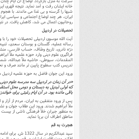
سرعت به منزل بازگردد. اوضاع آن ایام چنان 
خانه ایشان رفت و آمد نماید. نتیجه قهرى ای
ایران، هر چند اوضاع اجتماعى و سیاسى ایران
روحانیون اعمال مى شد، کاهش یافت. در نتیجه 
تحصیلات در اردبیل
رساله عملیه، گلستان و بوستان سعدى، تنبیه ا
المقدمات، سیوطى، حاشیه ملاّ عبدالله، شمسی
تدریس کتب سطوح پایین تر مانند صرف و نحو،
ورود این جوان فاضل به حوزه علمیه اردبیل 
«در آن زمان در اردبیل سه مدرسه علوم دینى 
که اولى تبدیل به دبستان و دومى محل استقر
باقى مانده بود. در آن ایام رغبتى براى خوا
پس از ورود متفقین به ایران، مردم از آزار 
ملاّ ابراهیم شدند. ورود این طلاب جوان و ن
به منظور جبران خلأ فرهنگى ناشى از بیست 
مناطق اطراف آن برپا نماید.
هجرت به قم
سید عبدالکریم در س
افکند. مدت اقامت ایشان در قم، سه سال و ا