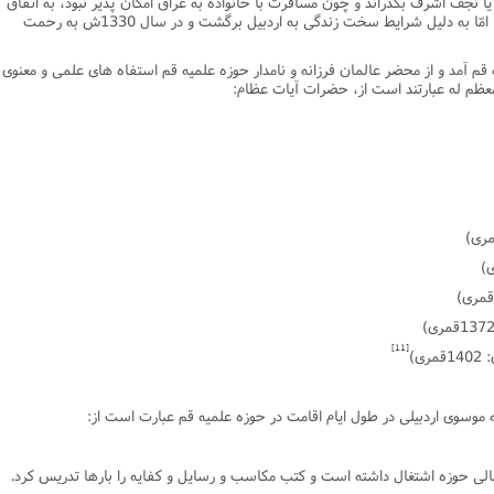
 نجف اشرف بگذراند و چون مسافرت با خانواده به عراق امکان پذیر نبود، به اتفاق
فرزند راهى قم شد و مدتى در این شهر ماند، امّا به دلیل شرایط سخت زندگى به اردبیل برگشت و در سال 1330ش به رحمت
ه قم آمد و از محضر عالمان فرزانه و نامدار حوزه علمیه قم استفاه هاى علمى و معنوى
 معظم له عبارتند است از، حضرات آیات عظام:
[11]
مرى)
 موسوى اردبیلى در طول ایام اقامت در حوزه علمیه قم عبارت است از:
ى حوزه اشتغال داشته است و کتب مکاسب و رسایل و کفایه را بارها تدریس کرد.