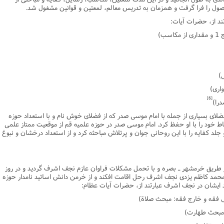
صول را فرا گرفت و همزمان به تدریس معالم، لمعتین و قوانین مشغول شد.
ند از، حضرات آیات:
کاسب)
)
ارى)
[6]
درا)
فضلاى بسیارى از جمله با امام موسى صدر که از فضلاى خوش نام و با استعداد حوزه
اط خود را با او حفظ کرد. امام موسى صدر در حوزه علمیه قم از موقعیت ممتاز علمى
و جلد کفایه را با این روحانى جوان و پرتلاش مباحثه کرد و از استعداد درخشان و نبوغ
 موسوى اردبیلى در سال 1326ش. از طریق خرمشهر ـ بصره و با تحمل مشکلات فراوان عازم نجف اشرف گردید و در روز
مد کاظم یزدى نجف اشرف رحل اقامت افکند و از خرمن دانش اساتید نامدار حوزه
ایشان در نجف اشرف عبارتند از، حضرات آیات عظام:
 فقه و خارج فقه: مبحث صلاة)
 مبحث طهارت)