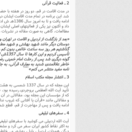
2 ـ فعالیت قرآنى
در مدت اقامت در قم، دو روز در هفته با حض
شد. این برنامه در تمام مدت اقامت ایشان در
ادامه یافت و
داد و اکنون نیز یکى از فعالیتهاى اصلى ایش
مطالعات، گاهى به صورت مقاله در نشریات مخ
«بعد از بازگشت از اردبیل و اقامت در تهران
دوستان دیگر مانند شهید بهشتى و شهید مطهر
گذاشتیم هر روز سه ساعت خالص بدون کم و ک
تأسیس
گونه دیگرى شد پس از رحلت امام خمینى رضو
خاطر علاقمندى شدید به معارف قرآنى، به جل
[12]
نامه مفید منتشر مى کنم.»
3 ـ انتشار مجله مکتب اسلام
این مجله که در سال 
تأیید آیت الله العظمى بروجردى رسیده بود
که از مؤسسان این مجله بود، مقالاتى در آن 
ادامه یافت و پس از مهاجرت از قم، قطع شد
4 ـ سفرهاى تبلیغى
آیت الله اردبیلى مى کوشید با سفرهاى تبلی
به اکثر نقاط کشور ایران سفر مى کرد و مشغو
درگز، همدان، اردبیل، بابل، بهشهر و... خاطر