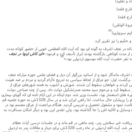
د و تقلید)
ارج فقه)
ارج فقه)
وة الوثقى)
[8]
یم سبزوارى)
کیم را نیز تقریر کرد.
ه در نجف اشرف به گونه اى بود که آیت الله العظمى خویى از حضور کوتاه مدت
ز مدت کوتاهى بازگشته بودند ابراز تأسف کرد و فرمود:
«اى کاش اینها در نجف
[9]
 نفر حضرت آیت الله موسوى اردبیلى بود.»
شرف ماندگار شود و از اساتید بزرگوار آن دیار و فضاى علمى حوزه مبارکه نجف
ن برگشت. اول: جو عراق از لحاظ سیاسى به تدریج ناآرام گردید و مردم بر ضد هیئت
ش کردند و خواهان سقوط آن شدند. شورش و آشوب به همه شهرهاى عراق از
سقوط کرد و مرحوم سید محمد صدرتشکیل دولت داد. پس از چند صباحى دولت
 هاى استعمار بود، نخست وزیر شد. دوم اینکه در این ایام نامه اى که گویاى بیمارى
شدید پدر بود به دست ایشان رسید و خاطر او را پریشان حال ساخت، لذا راهى ایران شد و در سال 1328ش به حوزه علمیه قم
امت نمود و مشغول تحصیل و تدریس گردید. هنگام مراجعت از عراق مصمم بود در
وسایل و اثاثیه اش را جا گذاشته بود، ولى تقدیر این بود و دیگر امکان مسافرت به
 دریافت خبر سلامتى پدر، چند ماهى در قم ماند و در جلسات درسى آیات عظام
بروجردى، محقق داماد و علامه طباطبایى حاضر شد. آیت الله اردبیلى در ماه رجب 1328ش براى دیدار و ملاقات پدر به اردبیل