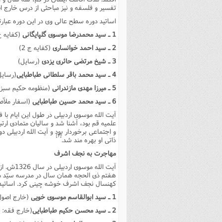
تفسیر و فلسفه و نیز مباحثى از درس خارج ا
اساتید دوره سطح عالى وى در این دوره عبارت
1 ـ سید محمدرضا موسوى گلپایگانى
(کفایه ج 1 و مقدارى از م
2 ـ سید احمد خوانسارى
(کفایه ج 2)
3 ـ شیخ مرتضى حائرى یزدى
(رسایل)
4 ـ سید محمد باقر سلطانى طباطبایى
(رسایل
5 ـ میرزا مهدى مازندرانى
(منظومه حکیم سبزو
6 ـ سید محمد حسین طباطبایى
(اسفار ملاّص
آیت الله موسوى اردبیلى در طول این ایام با 
علمیه قم بود، آشنا شد و سالیان متمادى ارتب
و اجتماعى برخوردار بود و آیت الله اردبیلى د
[7]
ذاتى او بهره مند شد.
مهاجرت به نجف اشرف
آیت الله
هفتم ذى الحجه همان سال در مدرسه سیّد مح
کهنسال نجف اشرف خوشه چینى کرد. اساتید 
1 ـ سید ابوالقاسم موسوى خویى
(خارج اصول
2 ـ سید محسن حکیم طباطبایى
(خارج فقه: