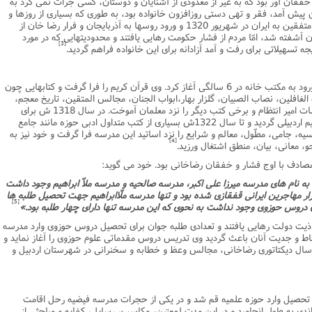
خفقان آور بود که به غیر از معدودى از آشنایان و دوستان، کسى جرأت نمى کرد به
ن پیش آمد، فقر و تهى دستى روزافزون خانواده بود، به طورى که بسیارى از روزها و
شبها را گرسنه و بى غذا مى ماندند. با هجوم متفقین به ایران در شهریور 1320 و ورود روسها به آذربایجان و فرار رضا خان از
 آشفته شد، امّا مردم از فشار حکومت رهایى یافتند و محدودیتهایى که در مورد
[3]
تسهیلاتى براى رفت و آمد آزادانه براى این خانواده فراهم گردید.
آیت الله موسوى اردبیلى تحصیلات خود را با ورود به مکتب خانه در 6 سالگى آغاز کرد. وى قرآن کریم را فرا گرفت و کتابهایى چون
لغافلین، نصاب الصبیان، گلزار بهار،ابواب الجنان، مجالس المتقین، تاریخ معجم،
درّه نادرى، تاریخ وصّاف، حساب فارسى، منشات امیر انتظام و برخى کتب دیگر را نزد معلمان آموخت. در سال 1318 ش براى
فراگیرى علوم دینى وارد حوزه علمیه ملاّ ابراهیم اردبیلى گردید و تا سال 1322ش بسیارى از کتب متداول ادبى حوزه مانند جامع
ه، جامى، مطّول، معالم و شرایع را نزد اساتید این مدرسه فرا گرفت و خود نیز به
[4]
 معانى، بیان، منطق اشتغال ورزید.
مصادف با اوج فشار و خفقان رضاخانى بود. خود مى گوید:
به نام هاى مدرسه میرزا على اکبر، مدرسه صالحیه و مدرسه ملاّ ابراهیم وجود داشت
ار مهاجرین ایرانى قفقازى شده بود و تنها مدرسه ملّاابراهیم جهت تحصیل طلبه ها
[5]
ندن دروس حوزوى وجود نداشت به نحوى که این مدرسه تنها داراى چهار طلبه بود.»
و اذیت دولت رهایى یافتند و تعدادى طلبه جوان براى تحصیل دروس حوزوى وارد مدرسه
شاط و جدیت آنان باعث گردید وى تدریس دروس مقدماتى علوم حوزوى را آغاز نماید و
سال دیکتاتورى رضاخانى، مجالس وعظ و خطابه و سخنرانى در شهرستان اردبیل و
ال 1322 ش. براى ادامه تحصیل وارد حوزه علمیه قم شد و در یکى از حجرات مدرسه فیضیه رحل اقامت
ندى به طول انجامید و در این مدت لمعتین، مکاسب، رسایل، کفایه و مباحثى از