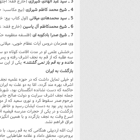
3 ـ سید عبد الهادى شیرازى
(خارج فقه: اجتها
4 ـ شیخ محمد کاظم شیرازى
(بیع مکاسب: خ
5 ـ سید محمدهادى میلانى
(اول کتاب بیع: خ
6 ـ شیخ محمدکاظم آل یاسین
(خارج فقه: عر
7 ـ شیخ صدرا بادکوبه اى
(فلسفه منظومه حک
وى همزمان دروس آیات عظام خویى، میلانى و ح
درخشش علمى او در مدت اقامت کوتاه دو سال
سه طلبه که از قم به نجف اشرف رفته و پس ا
مانده و به قم باز نمى گشتند.»
یکى از این سه
بازگشت به ایران
او خیلى تمایل داشت که در حوزه علمیه نجف ا
اشرف بهره مند گردد، امّا به دو علت به ایرا
حاکمه که دست نشانده انگلستان بود، شور
جمله نجف اشرف سرایت و دولت صالح جابر 
مرحوم صدر سقوط کرد و نورى سعید که از مهره
بازگشت و در یکى از حجرات مدرسه فیضیه اق
اسرع وقت به نجف بازگردد و با همین انگیزه 
عراق فراهم نشد.
آیت الله اردبیلى هنگامى که به قم رسید، با