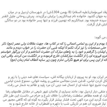
نامه سبک زندگی
پيش شماره 2 فصلنامه مطالعات معنوی
شماره اول فصل نامه تربیت تبلیغی
در سحرگاه سیزدهم رجب 1344ق سالروز میلاد امیرمؤمنان(علیه السلام) (8 بهمن 1304ش) در شهرستان اردبیل و در میان
 تربیتی
آئین دوست یابی
شماره دوم فصل نامه تربیت تبلیغی
شماره اول فصل نامه مطالعات معنوی
 جهان گشود. خانواده نام عبدالکریم را برایش برگزیدند. پدرش روحانى جلیل القدر
سیده خدیجه بود. عبدالکریم که نهمین فرزند و تنها پسر خانواده بود در دو سالگى
انواده
شماره دوم فصل نامه مطالعات معنوی
شماره سوم و چهارم فصل نامه تربیت تبلیغی
نش قرار گرفت.
شماره سوم فصل نامه مطالعات معنوی
شماره پنج و شش فصل نامه تربیت تبلیغی
شماره چهارم و پنجم فصل نامه مطالعات معنوی
 مى گوید:
شماره ششم فصل نامه مطالعات معنوی
 بودم و از این رو تمامى اعمالى را که در کتاب ها، جهت ملاقات ولى عصر (عج) ذکر
حتى مستحبات را نیز ترک نکنم تا اینکه شبى آن حضرت را در خواب دیدم و مانند
شماره هشتم و نهم فصل‌نامه مطالعات معنوی
یشان را گرفتم و خود را به پاهاى مبارک آن حضرت انداختم و از آن بزرگوار خواستم
رى فیروزه اى را از انگشت مبارکشان خارج فرموده و در انگشت من کردند. وقتى این
شماره دهم فصل‌نامه مطالعات معنوی
که از این پس براى تو هیچ نگرانى ندارم چون زیر سایه الطاف امام زمان (عج)
یران بود. او به پیروى از اربابان بیگانه اش، سیاست هاى ضد دینى را با زور و
شکل کردن لباس، قدغن شدن مجالس مذهبى و روضه خوانى، ممنوع شدن لباس
[2]
یت تشیع تنها شمّه اى از اعمال ضد دینى آن مرد پلید و ظالم به شمار مى رفت.
متقى دیار اردبیل بود، مانند بسیارى از عالمان غیور شیعى در مقابل ظلمهاى رضا
کرد. او همه مظاهر سلطنت رضاخان را خلاف شرع و حرام مى دانست این طرز فکر
ث گردید این مرد الهى تحت فشار بیشتر قرار بگیرد،به گونه اى که گاهى مجبور مى
ع نیاز ضرورى آن هم در تاریکى شب با دلهره و اضطراب از خانه خارج شود و به