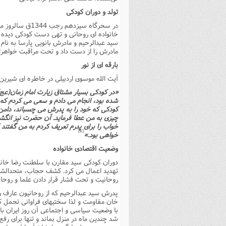
فصل 
تولد و دوران کودکى
علوم
خانواده اى روحانى و تهى دست کودکى دیده به
سید عبدالرحیم و مادرش بانویى پارسا به نام 
خ
مادرش را از دست داد و تحت مراقبت خواهرا
بارقه اى از نور
آیت الله موسوى اردبیلى در خاطره اى شیرین
«در کودکى بسیار مشتاق زیارت امام زمان(عج)
شده بود، انجام مى دادم و سعى مى کردم که 
کودکى که خود را به پدرش مى چسباند، دامن ا
چیزى به من عطا فرماید. آن حضرت نیز انگشت
خواب را براى پدرم تعریف کردم به من گفتند 
[1]
خواهى بود.»
وضعیت اقتصادى خانواده
دوران کودکى سید مقارن با سلطنت رضا خاندر ا
تهدید اعمال مى کرد. کشف حجاب، متحدال
روحانیت و تحت فشار قرار دادن علما و روحان
پدرش سید عبدالرحیم که از روحانیون عارف و 
خان مقاومت و لذا سختیهاى فراوانى تحمل 
با وضعیت سیاسى و اجتماعى آن روز ایران باع
شد چندین ماه در منزل بماند و تنها براى رف