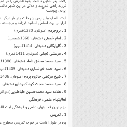
رفت. پدر تمایل داشت بقیه عمرش را در قم یا
[10]
ایزدى پیوست.
آیت الله اردبیلى پس از رحلت پدر بار دیگر ب
فراوانى برد. اسامى اساتید فرزانه و برجسته
1 ـ بروجردى
(متوفاى: 1380قمرى)
2 ـ امام خمینى
(متوفاى: 1368شمسى)
3 ـ گلپایگانى
(متوفاى: 1414قمرى)
4 ـ مرعشى نجفى
(متوفاى: 1411قمرى)
5 ـ سید محمد محقق داماد
(متوفاى: 1388قمرى)
6 ـ سید احمد خوانسارى
(متوفاى: 1405قمرى)
7 ـ شیخ مرتضى حائرى یزدى
(متوفاى: 1406قمرى)
8 ـ سید محمد حجت کوه کمره اى
(متوفاى: 1372قمرى)
9 ـ علامه سید محمدحسین طباطبایى
(متوفاى: 1402ق
فعالیتهاى علمى، فرهنگى
مهم ترین فعالیتهاى علمى و فرهنگى آیت الله
1 ـ تدریس
وى در طول اقامت در قم به تدریس سطوح عال