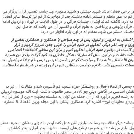
ور برخى فضلاء مانند شهید بهشتى و شهید مطهرى و... جلسه تفسیر قرآن برگزار مى
 قم به طور منظم و مستمر ادامه داشت. بعد از مهاجرت از قم نیز توسط سایر اعضاء
 تا به امروز سال 1386هـ ش ادامه دارد. ناگفته نماند ایشان جلسات قرآنى را در طول اقامت در تهران و اردبیل ادامه
ان، قرآن پژوهى و پرداختن به علوم قرآن و تفسیر آن مى باشد که حاصل این
تلف منتشر مى شود. معظم له در این باره اظهار مى دارد:
 و اشتغال به تدریس و تبلیغ، پس از چند صباحى با همکارى و همفکرى بعضى از
ى و چند نفر دیگر، تحقیق در علوم قرآنى را خیلى جدى شروع کردیم و قرار
است در موضوع علوم قرآنى تحقیق کنیم و براى این منظور کتابخانه اختصاصى
 کردیم و این کارها تا سال 1357ش ادامه داشت و در این سال که مبارزات شکل حادترى به خود گرفت وضع من هم به
ان الله تعالى علیه به قم مراجعت کردم و ضمن تدریس درس خارج فقه و اصول، به
سات تفسیرى ادامه دادم و درضمن مقالاتى هم در این زمینه در هر شماره فصلنامه
1337 شمسى به همّت جمعى از فضلاء فعال و روشنفکر حوزه علمیه قم تأسیس شد و مقالات آن نیز به
، نقش اساسى در آگاهى دینى جوانان در عصر طاغوت داشت. آیت الله موسوى اردبیلى
به رشته تحریر درآورد که از آن جمله مى توان به سلسله بحثهاى «دین از نظر قرآن»
و مقالاتى مانند «قرآن یا آفتابى که غروب ندارد» و «طوفان نوح» اشاره کرد. همکارى ایشان با این مجله وزین فقط تا 9 شماره
[13]
.
غى مانند دیگر طلاب به رسالت تبلیغى اش عمل کند. او در ماههاى رمضان، محرم، صفر
ل تبلیغ مى شد هنوز هم مردم شهرهاى ارومیه، مشهد، بندر انزلى، بندر کیاشهر،
ه شیرین سخنرانیهاى پر شور و پر جذبه ایشان را به یاد دارند.