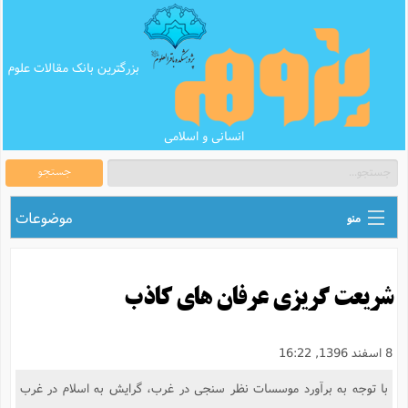
بزرگترین بانک مقالات علوم
انسانی و اسلامی
جستجو
موضوعات
منو
ق
اطلاع رسانی های علمی
ا
شریعت گریزی عرفان های کاذب
ق
بانک محتوای تبلیغ
ر
ه
ب
ق
بانک مقالات
ع
م
8 اسفند 1396, 16:22
ت
ب
ق
م
پرسش و پاسخ
با توجه به برآورد موسسات نظر سنجی در غرب، گرایش به اسلام در غرب
م
ک
ق
م