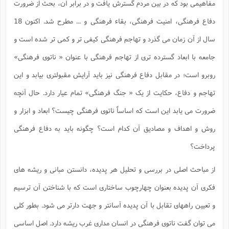
ت
مفاهیمی بود که در بین مردم گسترش یافت و در برابر آن، بحث از ضرورت
ا
ا
ف
ح
ت
ت
س
ن
دفاع فرهنگی، امنیت فرهنگی، بقاء فرهنگی و ... مطرح شد. اکنون 18
ج
ذ
ق
ش
م
و
م
سال از آن زمان می گذرد و تهاجم فرهنگی کیفی تر و کمی تر شده است و
م
س
م
ج
(
ا
و
جامعه با ابعاد گسترده تری از تهاجم فرهنگی با عنوان « ناتوی فرهنگی»
ج
ش
ح
چ
م
ع
س
ف
خ
روبرو است؛ در مقابل دفاع فرهنگی نیز باید آرایش مقبولتری بیابد و این
(
ا
ف
ن
تهاجم و دفاع، حکایت از یک « جنگ فرهنگی» تمام عیار دارد. حال آنچه
ن
ت
م
ذ
م
ت
ضرورت می یابد این است که اساساً ناتوی فرهنگی چیست؟ ابعاد و ابزار و
م
م
ک
ا
ش
(
روش و اهداف و مصادیق آن کدام است؟ چگونه باید به دفاع فرهنگی
ه
ش
پ
ع
ا
چ
پرداخت؟
و
ا
و
ع
ش
پ
(
ف
از مباحث اصلی در بررسی و تحلیل هر پدیده، دانستن مبانی و ریشه های
ذ
ف
ن
م
ز
فکری آن پدیده بعنوان چهارچوب ساختاری است که با شناختن آن ترسیم
ن
ت
ا
(
م
ت
و تعیین راههای تقابل با آن پدیده آسانتر و جهت دارتر می شود. بطور کلی
ح
م
ا
ع
می توان گفت ناتوی فرهنگی در انسان مداری غرب ریشه دارد. اصل اساسی
(
ع
ش