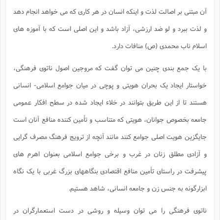
ا
ش
آن مبتنی بر اصالت لذت و اینکه انسان در هر کاری که می خواهد انجام دهد
و
ف
(
ذ
و لذت ببرد و لو ضد ارزشی، آزاد باشد و این اصلی است که با آموزه های
ن
م
م
غ
اسلام ناب محمدی (ص) منافات دارد.
م
م
(
با یک جمع بندی چنین می توان گفت که مروجین اصول ناتوی فرهنگی،
ش
ب
ه
(
خواستار ایجاد یک بحران هویتی و پوچی در میان جوامع اسلامی- انسانی
و
ن
ا
هستند تا از این طریق بتوانند در خلاء ایجاد شده در سطح افکار عمومی
ف
ح
جامعه بخصوص جوانان، هویتی که متناسب و تأمین کننده منافع آنان است
م
(
م
جایگزین هویت اصلی جوامع کنند مانند آنچه از ترویج فرهنگ مصرف گرایی
ن
ش
(
و آزادی مطلق زنان در غرب و برخی جوامع اسلامی بعنوان اهرم های
د
س
ف
پیشرفت در راستای تأمین منافع اقتصادی بنگاههای بزرگ غربی با یک نگاه
ف
م
ش
ابزارگونه به جنس زن و جامعه انسانی، شاهد هستیم.
م
ناتوی فرهنگی را می توان وسیله و روشی در دست استعمارگران در