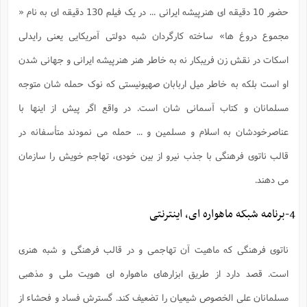
حضور 10 دقیقه ای هنرپیشه ایرانی ... در یک فیلم 130 دقیقه ای به نام «
مجموع دروغ ها» ساخته کارگردان شبه دولتی آمریکایی یعنی رایدلی
اسکات در نقش زن فریبکار نه به خاطر هنر هنرپیشه ایرانی و جهانی شدن
او است بلکه به خاطر میل اربابان صهیونیستی که نوک حمله شان متوجه
مسلمانان و کتاب آسمانی شان است. در واقع اگر پیش از اینها با
عناصرخودشان به اسلام و مسلمین و ... حمله می نمودند متأسفانه در
قالب ناتوی فرهنگی با جذب نیرو از بین خودی، تهاجم خویش را سازمان
می دهند.
4-برنامه شبکه ماهواره ای، اینترنتی
ناتوی فرهنگی که ماهیت آن تهاجمی و در قالب فرهنگی و شبه هنری
است. قصد دارد از طریق ابزارهای ماهواره ای هویت ملی و مذهبی
مسلمانان علی الخصوص شیعیان را تضعیف کند. گسترش فساد و فحشاء از