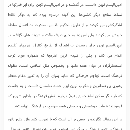
امپریالیسم نوین دانست. در گذشته و در امپریالیسم کهن برای ابر قدرتها در
تسلط منافع دیگر کشورها این گونه مرسوم بوده که به دیگر نقاط
لشگرکشی می کردند و از طریق تحکیم نظامی، مبادرت به اعمال سلطه
خویش می کردند ولی امروزه به جای صرف وقت و هزینه های گزاف، در
امپریالیسم نوین برای رسیدن به اهداف از طریق کنترل اهرمهای کلیدی
اقدام می کنند و یکی از کلیدی ترین اهرمها که همواره مورد توجه
استعمارگران در میان همه ملتها و بخصوص ملل اسلامی است، مقوله
فرهنگ است. تهاجم فرهنگی که شاید بتوان آن را به تعبیر مقام معظم
رهبری بی صداترین و مخرب ترین ابزار حمله دشمنان دانست و به جاست
که بار دیگر سخن امام خمینی (ره) درباره نقش فرهنگ را یادآور شویم که
فرمودند: « مایه خوشبختی و بدبختی همه جوامع، در فرهنگ آنهاست».
در این مقاله نگارنده را سعی بر آن است که با تعریف کلید واژه های ناتو،
فرهنگ، ناتوی فرهنگی، جنگ نرم، استعمارنو و بیان اهداف ناتوی فرهنگی