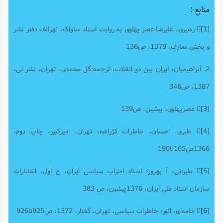
منابع :
[1]
 زهیری، علیرضا؛عصر پهلوی به روایت اسناد ساواک، تهرانف دفتر نشر
و پخش معارف، 1379، ص136
2. آبراهیمیان، ایران بین دو انقلاب، ترجمه:گل محمدی، تهران، نشر نی،
1387، ص346
[3]
 عصرپهلوی، پیشین، ص139
[4]
 طبری، احسان، خاطرات کژراهه، تهران، امیرکبیر، چاپ دوم،
1366ص165تا190
[5]
 طیرانی، آ بهروز؛ اسناد احزاب سیاسی ایران، ج اول، انتشارات
سازمان اسناد ملی ایران، 1376پیشین، ص 383
[6]
 خامه‌ای، انور؛ خاطرات سیاسی، تهران، گفتار، 1372، ص925تا926