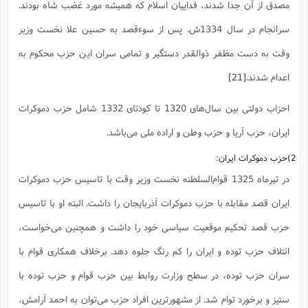
مصدق از آن جدا شدند، فداییان اسلام که همیشه مورد غضب شاه بودند.
سرانجام در سال 1334ش. پس از سوء‌قصد به حسین علا نخست وزیر
وقت به دست مظفر ذوالقدر دستگیر و تمامی سران این حزب محکوم به
اعدام شدند.
[21]
احزاب دولتی بین سال‌های 1320 تا کودتای 1332 شامل حزب دموکرات
ایران، حزب آریا و حزب وطن و اراده ملی می‌باشد.
2)حزب دموکرات ایران:
در تیرماه 1325 قوام‌السلطنه نخست وزیر وقت با تاسیس حزب دموکرات
ایران قصد مقابله با حزب دموکرات آذربایجان را داشت. البته او با تاسیس
حزب قصد تحکیم موقعیت سیاسی خود را داشت و همچنین می‌خواست،
ائتلاف حزب توده و ایران را کم رنگ جلوه دهد. برخلاف همکاری قوام با
سران حزب توده، در سطح وزارت روابط بین حزب قوام و حزب توده با
ستیز و برخورد توام شد. از مشهورترین افراد حزب می‌توان به احمد آرامش،