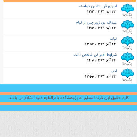
اجرای قرار تامین خواسته
24 آبان 1393, 14:4
عبدالله بن زبیر پس از قیام
24 آبان 1393, 14:6
ثبات
24 آبان 1393, 13:56
شرایط اعتراض شخص ثالث
24 آبان 1393, 14:5
ادب
24 آبان 1393, 13:55
کلیه حقوق این تارنما متعلق به پژوهشکده باقرالعلوم علیه السّلام می باشد.