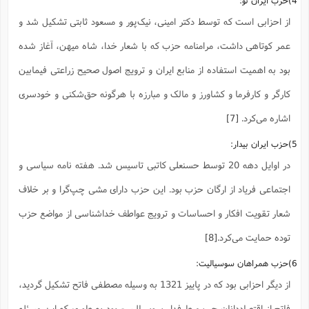
ا
ش
و
از احزابی است که توسط دکتر امینی، نیک‌پور و مسعود ثابتی تشکیل شد و
ف
(
ذ
ن
عمر کوتاهی داشت، مرامنامه حزب که با شعار خدا، شاه میهن، آغاز شده
م
م
غ
م
بود به اهمیت استفاده از منابع ایران و ترویج اصول صحیح زراعتی فیمابین
م
(
کارگر و کارفرما و کشاورز و مالک و مبارزه با هرگونه حق‌شکنی و خودسری
ش
ب
ه
(
اشاره می‌کرد.
[7]
و
ن
ا
5)حزب ایران بیدار:
ف
ح
در اوایل دهه 20 توسط حسنعلی کاتبی تاسیس شد. هفته نامه سیاسی و
م
(
م
اجتماعی فریاد از ارگان حزب بود. این حزب‌ دارای مشی چپ‌گرا و بر خلاف
ن
ش
(
شعار تقویت افکار و احساسات و ترویج عواطف خداشناسی از مواضع حزب
د
س
توده حمایت می‌کرد.
[8]
ف
ف
م
6)حزب همراهان سوسیالیت:
ش
م
از دیگر احزابی بود که در پاییز 1321 به وسیله مصطفی فاتح تشکیل گردید،
فاتح از اقتصاددانان چپ و طرفدار سوسیالیسم بود به طوری که این مسئله