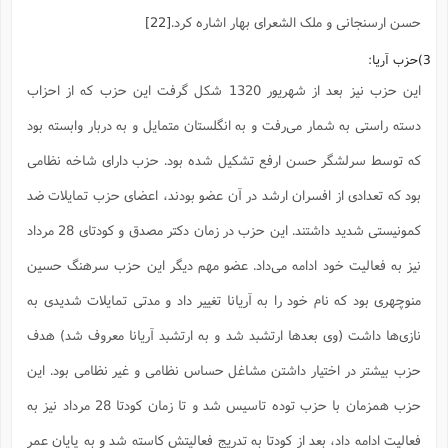
حسن ارسنجانی و ملک الشعرای بهار اشاره کرد.
[22]
3)حزب آریا:
این حزب نیز بعد از شهریور 1320 شکل گرفت این حزب که از احزاب
دسته راستی به شمار می‌رفت و به انگلستان متمایل و به دربار وابسته بود
که توسط سرلشگر حسن ارفع تشکیل شده بود. حزب دارای شاخه نظامی
بود که تعدادی از افسران ارشد در آن عضو بودند، اعضای حزب تمایلات ضد
کمونیستی شدید داشتند. این حزب در زمان دکتر مصدق و کودتای 28 مرداد
نیز به فعالیت خود ادامه می‌داد. عضو مهم دیگر این حزب سرهنگ حسین
منوچهری بود که نام خود را به آریانا تغییر داد و مدتی تمایلات شدیدی به
نازی‌ها داشت (وی بعدها ارتشبد شد و به ارتشبد آریانا معروف شد) هدف
حزب بیشتر در اختیار داشتن مشاغل حساس نظامی و غیر نظامی بود. این
حزب همزمان با حزب توده تاسیس شد و تا زمان کودتا 28 مرداد نیز به
فعالیت ادامه داد، بعد از کودتا به تدریج فعالیتش کاسته شد و به پایان عمر