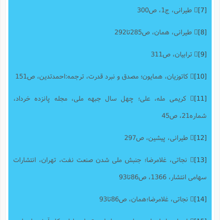
[7]
 طیرانی، ج1، ص300
[8]
 طیرانی، همان، ص285تا292
[9]
 ترابیان، ص311
[10]
 کاتوزیان، همایون؛ مصدق و نبرد قدرت، ترجمه:احمدتدین، ص151
[11]
 کریمی مله، علی؛ چهل سال جبهه ملی، مجله پانزده خرداد،
شماره21، ص45
[12]
 طیرانی، پیشین، ص297
[13]
 نجاتی، غلامرضا؛ جنبش ملی شدن صنعت نفت، تهران، انتشارات
سهامی انتشار، 1366، ص86تا93
[14]
 نجاتی، غلامرضا؛همان، ص86تا93