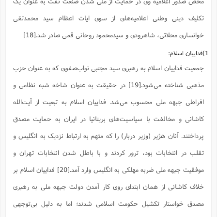
محض صدور اعلامیه وی در حمایت از ملی شدن صنعت نفت به عنوان یک
تکلیف دینی وطنی اعلامیه‌های از سوی ایات اعظام سید محمدتقی
خوانساری محلاتی، شاهرودی و سیدمحمود روحانی قمی صادر شد.
[18]
1)فداییان اسلام:
جمعیت فداییان اسلام به رهبری سید مجتبی نواب‌صفوی که به عنوان حزب
مذهبی شناخته می‌شود.
[19]
در حقیقت به عنوان شاخه شبه نظامی و
افراطی جبهه ملی محسوب می‌شد. فداییان اسلام به تبعیت از آیت‌الله
کاشانی و مخالفت با سیاسیت‌های بریتانیا در ایران به حمایت مصدق
پرداختند. آنان هژیر (وزیر دربار) را که متهم به ارتباط نزدیک به انگلیس و
تقلب در انتخابات بود، ترور کردند و با باطل شدن انتخابات تهران و
موفقیت جبهه ملی ضربه مهلکی به انگلیس وارد آمد.
[20]
فداییان اسلام بر
خلاف کاشانی از همان ابتدای روی کار آمدن دولت جبهه ملی به رهبری
مصدق خواستار تکشیل حکومت اسلامی شدند؛ اما به دلیل بی‌توجهی