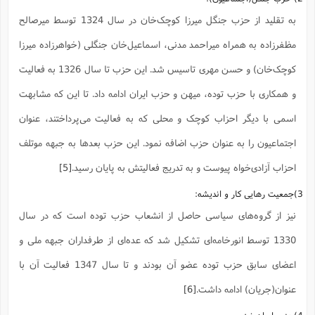
ت
ا
ا
ف
ح
ت
به تقلید از حزب جنگل میرزا کوچک‌خان در سال 1324 توسط میرصالح
ت
س
ن
ج
ذ
ق
ش
م
مظفرزاده به همراه میراحمد مدنی، اسماعیل‌خان جنگلی (خواهرزاده میرزا
و
م
م
س
م
ج
(
ا
کوچک‌خان) و حسن مهری تاسیس شد. این حزب تا سال 1326 به فعالیت
و
ج
ش
ح
چ
م
و همکاری با حزب توده، میهن و حزب ایران ادامه داد. تا این که مشابهت
ع
س
ف
خ
(
ا
ف
ن
اسمی با دیگر احزاب کوچک و محلی که به فعالیت می‌پرداختند، عنوان
ن
ت
م
ذ
اجتماعیون را به عنوان حزب اضافه نمود. این حزب بعدها به جبهه موتلف
م
ت
م
م
ک
احزاب آزادی‌خواه پیوست و به تدریج فعالیتش به پایان رسید.
[5]
ا
ش
(
ه
ش
پ
3)جمعیت رهایی کار و اندیشه:
ع
ا
چ
و
ا
و
ع
نیز از گروه‌های سیاسی حاصل از انشعاب حزب توده است که در سال
ش
پ
(
ف
ذ
1330 توسط انورخامه‌ای تشکیل شد که عده‌ای از طرفداران جبهه ملی و
ف
ن
م
ز
ن
ت
اعضای سابق حزب توده عضو آن بودند و تا سال 1347 فعالیت آن با
ا
(
م
ت
ح
م
عنوان(جریان) ادامه داشت.
[6]
ا
ع
(
ع
ش
4)حزب ایران نو: