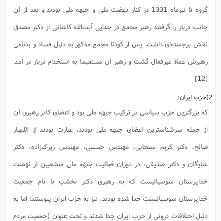
گروه تا تیرماه 1331 در کنار نهضت ملی و جبهه ملی بودند و بعد از آن
جانب دربار را گرفتند رهبر مجمع در جدایی آیت‌الله کاشانی از دکتر مصدق
نقش برجسته‌ای داشت. پس از کودتا مجمع مذکور به دلیل فساد و بدنامی
رهبرش عملا غیرفعال گشت و رهبر آن مستقیما به استخدام دربار در آمد.
[12]
2)حزب ایران:
که بزرگترین حزب سیاسی در ترکیب جبهه ملی بود و اعضای کادر رهبری آن
از جمله سرشناسترین اعضای جبهه ملی بودند، عبارت بودند از اللهیار
صالح، دکتر کریم سنجابی، مهندس حسیبی، مهندس زیرک‌زاده، دکتر
شایگان و دکتر صدیقی، در دوران فعالیت جبهه ملی منشعبین از نهضت
خداپرستان سوسیالیست که به رهبری دکتر نخشب با نام جمعیت
خداپرستان سوسیالیست جدا شده بودند، نیز به حزب ایران پیوستند؛ اما به
دلیل اختلافات درونی از حزب ایران جدا شدند و تحت عنوان (جمعیت مردم