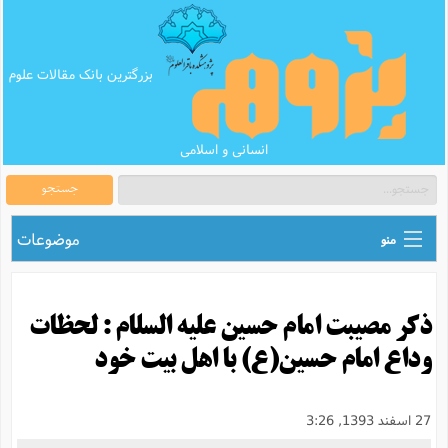
بزرگترین بانک مقالات علوم
انسانی و اسلامی
جستجو
موضوعات
منو
ق
اطلاع رسانی های علمی
ا
ذكر مصیبت امام حسین علیه السلام : لحظات
ق
بانک محتوای تبلیغ
ر
وداع امام حسین(ع) با اهل بیت خود
ه
ب
ق
بانک مقالات
ع
م
ت
ب
ق
م
پرسش و پاسخ
27 اسفند 1393, 3:26
م
ک
ق
م