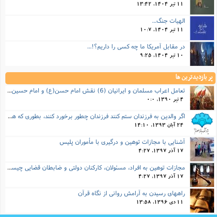
11 تیر 1404, 13:42
الهیات جنگ...
11 تیر 1404, 10:7
در مقابل آمریکا ما چه کسی را داریم؟!...
10 تیر 1404, 9:25
پر بازدیدترین ها
تعامل اعراب مسلمان و ایرانیان (6) نقش امام حسن(ع) و امام حسین(ع) در فتح ایران
4 تیر 1390, 0:0
اگر والدین به فرزندان ستم کنند فرزندان چطور برخورد کنند، بطوری که هم موجب ناراحتی آنها نشود و هم بتوانند آنها را امر به معروف و نهی از منکر کنند، و اگر نصیحت تأثیر نداشت چطور باید با آنها برخورد کرد؟
24 آبان 1393, 14:10
آشنایی با مجازات توهین و درگیری با مأموران پلیس
17 آذر 1397, 4:27
مجازات‌ توهین به افراد، مسئولان، کارکنان دولتی و ضابطان قضایی چیست؟
17 آذر 1397, 4:27
راههای رسیدن به آرامش روانی از نگاه قرآن
11 دی 1396, 13:58