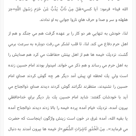
ت
ا
ا
ف
ح
ت
الله فينا» فرمود: آيا كسي«هَلْ مِنْ ذَابٍّ يَذُبُّ عَنْ حَرَمِ رَسُولِ اللَّهِ»
جز
ت
س
ن
ج
ذ
ق
ش
م
هلهله و سر و صدا و حرف هاي ناروا جوابي به او ندادند.
و
م
م
س
م
ج
(
ا
و
لذا، خودش به تنهايي هر دو كار را بر عهده گرفت هم مي جنگد و هم از
ج
ش
ح
چ
م
ع
س
اهل حرم دفاع مي كند. لذا، تا قلب لشكر مي رفت دوباره به سرعت برمي
ف
خ
(
ا
ف
ن
گشت. نزديك خيمه ها هم از اهل بيتش حفاظت مي كرد هم صدايش را
ن
ت
م
ذ
م
ت
به اهل حرم مي رساند و هم ذكر مي خواند. اميدوار بودند امام حسين زنده
م
م
ک
ا
ش
(
است ولي يك لحظه اي پيش آمد ديگر هر چه گوش كردند صداي امام
ه
ش
پ
ع
ا
چ
حسين را نشنيدند، منتظرند نگرانند گوش كردند ديدند صداي ذوالجناح مي
و
ا
و
ع
ش
آيد با خودشان گفتند: شايد امام حسين يك بار ديگر براي خداحافظي
پ
(
ف
ذ
ف
ن
بيرون آمده، نزديك خيام آمده پرده خيمه را بالا زدند ديدند ذوالجناح آمده
م
ز
ن
ت
ا
(
م
يا بقيه الله، آمده غرق در خون است زينش واژگون اينجاست كه حضرت
ت
ح
م
ا
ع
مي فرمايد:
«.. مِنَ الْخُدُورِ نَاشِرَاتِ الشُّعُورِ»
از خيمه ها بيرون آمدند به دنبال
(
ع
ش