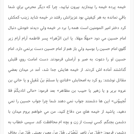
س
م
ع
ف
ق
م
(
ه
ع
ع
ش
خيمه پرده خيمه را بيندازيد بيرون نياييد، چرا كه ديگر محرمي براي شما
ز
م
ر
ش
پ
ا
ا
ا
ق
ح
ف
ت
باقي نمانده به هر كيفيتي بود عزيزانش رفتند در خيمه شايد زينب كمكش
گ
ع
ق
د
پ
ف
خ
(
ذ
ب
ت
ا
ش
م
ح
ع
كرد دختر امير المومنين است همه را برد در خيمه ولي ديدند خودش دنبال
ش
م
ع
س
2
م
ا
ا
خ
ت
خ
آ
م
ف
امام حسين مي دود
«مهلًا مهلا، يا ابن الزّهرا»
پسر فاطمه آرام آرام زير
ق
ح
پ
ص
پ
د
ن
و
(
آ
ه
ع
م
گلوي امام حسين را بوسيد ولي باز هم از امام حسين دست برنمي دارد. امام
ش
ت
ت
د
پ
ج
ا
2
ا
ت
حسين او را دعوت به صبر و آرامش فرمودند. دست امامت روي قلبش
ی
گ
ش
ف
ا
(
ذ
ب
ش
م
گذاشتند آماده اش كردند. از خيمه هايش جدا شد، آمد در ميدان بعضي
ح
م
ا
ا
م
ا
م
ب
ا
ش
و
(
مقاتل نوشتند: رو كرد به اصحابش «فنادي
يا مسلمَ بنَ عَقيلٍ و يا حاني بن
ف
م
ش
ف
ن
م
عروه برير و يا زهير يا حبيب بن مظاهر»
بعد فرمود:
«مالى اناديكُمْ فلا
پ
ع
و
ا
ت
ف
ه
ع
ا
(
ف
ت
تُجيبوُنى»
اين ها دشمنند جواب نمي دهند شما چرا جواب حسين را نمي
ت
ق
ن
ح
ذ
غ
ش
م
دهيد، پاشيد از خيمه هاي من دفاع كنيد، من مي خواهم بروم ميدان با
ب
پ
ت
م
(
د
م
ه
ا
ت
دشمن بجنگم. كسي نيست از زن و بچه ام محافظت كند. سپس خطاب به
ف
ح
س
آ
و
ر
ش
ن
ع
ف
دشمن فرمود:
«هَلْ مِنْ ناصرٍ يَنْصُرُنى هَلْ مِنْ معينٍ يعينني هَلْ مِنْ يخاف
ع
م
د