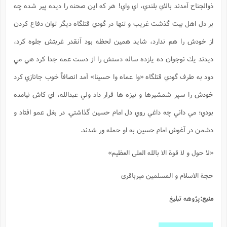
ذوالجناح آمدند بالاي بلندي، اي واي! هر كه اين صحنه را ديده پير شده چه
ا
ش
و
ف
بر دل اهل بيت گذشت غريب و تنها در گودي قتلگاه ديگر توان دفاع كردن
(
ذ
ن
م
از خودش را هم ندارد، شايد همين لحظه بود آنقدر غربتش جلوه كرد،
م
غ
م
م
(
ديدند يك نوجوان ده يازده ساله دستش را از دست عمه جدا كرد هي مي
ش
ب
دود به طرف گودي قتلگاه «وا عماه وا حسينا» آمد انصافاً خوب جانازي كرد
ه
(
و
خودش را سپر شمشيرها و نيزه ها قرار داد ولي عبدالله، اي كاش نيامده
ن
ا
بودي؛ مي داني چه داغي روي دل امام حسين گذاشتي. در بغل عمو افتاد و
ف
ح
م
(
دشمن در آغوش امام حسين به او حمله ور شدند.
م
ن
«لا حول و لا قوة الا بالله العلی العظیم»
ش
(
د
س
ف
حجة الاسلام و المسلمین میرباقری
ف
م
ش
م
منبع:
پژوهه تبلیغ