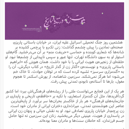
م
ق
ت
تقویم عبادی
ن
ق
م
ک
م
م
ن
ت
ق
ا
ت
ن
ق
چند رسانه ای
ت
ش
ع
و
ق
ا
م
س
ا
ا
چ
ق
ت
احادیث
ن
ق
ا
ا
و
ج
ا
پ
ر
ف
ش
ق
م
ب
ا
م
ا
ت
ا
ن
هشتمین روز جنگ تحمیلی اسرائیل علیه ایران، در خیابان باستانی پاریزی
ق
و
فرهنگ علوم انسانی و اسلامی
ا
ن
ا
ع
ن
و
صحنه‌ای نمادین را پیش چشمم گذاشت: زنی تک‌رو با پرچمی کشیده بر
ف
ا
ا
م
س
ق
آ
ا
س
شانه‌ها که شعاری کوبنده‌ و حماسی «حریفت منم» بر آن می‌درخشید. گام‌های
ت
ف
و
ش
پ
ق
ا
ا
ا
س
ت
ویترین
استوار او به سوی دانشگاه تهران، تنها عبور و سپس ناپیدایی از چشم‌ها نبود. او
ع
ق
م
س
ب
و
ت
آ
ز
آ
حلقه‌ای از زنجیره‌ی هویت ایرانی را با خود داشت. همان هویتی که «ابراهیم
ح
و
ح
ت
ا
ا
ه
س
و
باستانی پاریزی» و نویسنده‌ی «گذار زن از گدار تاریخ» در کتاب‌ دیگرش، آن را
د
ق
آ
ت
ا
ق
یادداشت‌ها
ن
م
و
و
و
ا
به «گندمزاری سرسبز» تشبیه کرده‌ است که در توفان حوادث، تا خاک خم
ق
ف
د
ش
ن
می‌شود؛ اما هرگز نمی‌شکند. سرزمین شاهنامه، از یورش اسکندر تا هجوم
ه
ف
ق
ر
ح
و
ا
ع
آ
ت
ص
مغول، بارها تا آستانه‌ی نابودی تمدنی پیش رفت.
تست
ه
ه
ش
ق
آ
ف
د
س
ا
ع
م
ق
ق
خ
ر
ا
و
ش
ک
ج
ص
هر یک از این فجایع می‌توانست ملتی را از ریشه‌های فرهنگی‌اش ببرد؛ اما کشور
م
ف
ق
آ
ه
ف
ش
ه
آ
ب
س
ق
ت
ق
ک
ن
گردآفریدها، مثل آن گندمزار استعاری، با تکیه بر «حافظه‌ی تاریخی و پایداری در
ه
م
ع
ق
ا
ت
و
م
ص
جان‌مایه‌های فرهنگی» هر بار از خاکستر بحران‌ها سر برآورد. از پایه‌ای‌ترین
ا
ت
ذ
ت
آ
م
م
ا
م
ع
ت
ا
م
عناصر این هوشمندی تمدنی، میراث‌داری دختران ایرانی از مادران خود است.
ن
ف
ا
ز
ع
ا
س
و
ق
زن پرچم‌دار خیابان پاریزی تصادفی نبود. او به نقش حیاتی و پنهان زن ایرانی
ت
م
ت
ن
م
س
و
ا
ح
م
ر
ن
ق
م
در پاسداری از هویت، عینیتی دیگر می‌بخشید. زنان این سرزمین نه تنها حامل
خ
ر
ت
م
ا
ا
ف
ن
پ
ا
ر
ز
ا
جسم فرزندان، که حاملان سنت‌ها و مادران معنا بوده‌اند.
و
م
آ
د
م
ق
ا
ه
ص
(
ا
س
ق
ر
ا
م
ت
س
ا
ا
د
ف
ن
م
ا
ا
خ