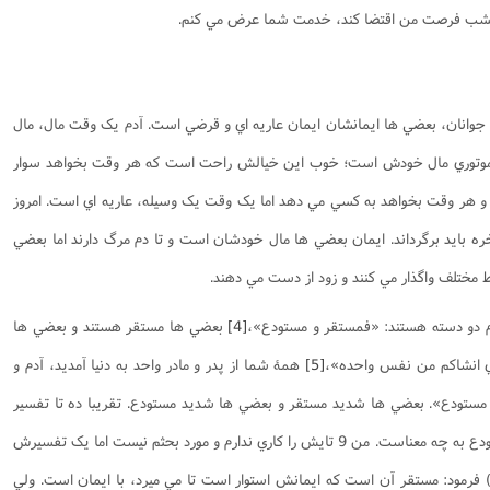
امشب فرصت من اقتضا کند، خدمت شما عرض مي کنم.
، جوانان، بعضي ها ايمانشان ايمان عاريه اي و قرضي است. آدم يک وقت مال، مال
وتوري مال خودش است؛ خوب اين خيالش راحت است که هر وقت بخواهد سوار
 و هر وقت بخواهد به کسي مي دهد اما يک وقت يک وسيله، عاريه اي است. امروز
اخره بايد برگرداند. ايمان بعضي ها مال خودشان است و تا دم مرگ دارند اما بعضي
 مختلف واگذار مي کنند و زود از دست مي دهند.
ردم دو دسته هستند: «فمستقر و مستودع»،
[4]
بعضي ها مستقر هستند و بعضي ها
ي انشاکم من نفس واحده»،
[5]
همۀ شما از پدر و مادر واحد به دنيا آمديد، آدم و
 مستودع». بعضي ها شديد مستقر و بعضي ها شديد مستودع. تقريبا ده تا تفسير
براي اين دو تا کلمه شده که مستقر و مستودع به چه معناست. من 9 تايش را کاري ندارم و مورد بحثم نيست اما يک تفسيرش
م) فرمود: مستقر آن است که ايمانش استوار است تا مي ميرد، با ايمان است. ولي