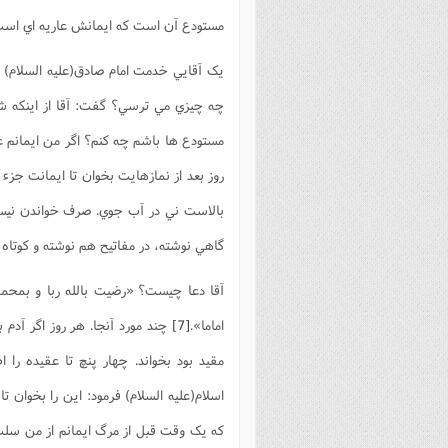
مستودع آن است که ايمانش عاريه اي است و
يک آقايي خدمت امام صادق(علیه السلام) آم
چه چيزي مي ترسي؟ گفت: آقا از اينکه ش
مستودع ها باشم چه کنم؟ اگر من ايمانم عا
روز بعد از نمازهايت بخوان تا ايمانت جزء
بالاست ني در آب جوي. صرف خواندن نيس
گاهي نوشته، در مفاتيح هم نوشته و کوتاه 
آقا دعا چيست؟ «رضيت بالله ربا و بمحمد صلي
اماما».
[7]
چند مورد آنجا. هر روز اگر آدم ب
مقيد بود بخواند. چهار پنچ تا عقيده را ا
اسلام(علیه السلام) فرمود: اين را بخوان ت
که يک وقت قبل از مرگ ايمانم از من سلب 