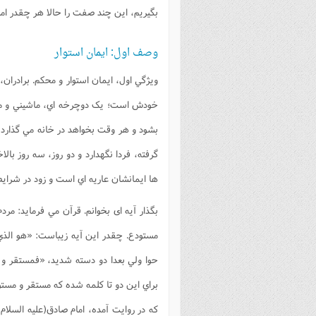
بگيريم، اين چند صفت را حالا هر چقدر 
وصف اول: ایمان استوار
ويژگي اول، ايمان استوار و محکم. برادران
خودش است؛ يک دوچرخه اي، ماشيني و م
بشود و هر وقت بخواهد در خانه مي گذارد
گرفته، فردا نگهدارد و دو روز، سه روز بال
ها ايمانشان عاريه اي است و زود در شرايط
بگذار آيه ای بخوانم. قرآن مي فرمايد: م
مستودع. چقدر اين آيه زيباست: «هو الذ
حوا ولي بعدا دو دسته شديد، «فمستقر و
که در روايت آمده، امام صادق(علیه السلا