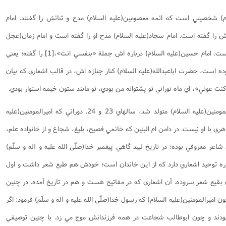
 شخصيتي است که ائمه معصومين(علیه السلام) مدح و ثنائش را گفتند. امام
ش را گفته است. امام سجاد(علیه السلام) مدح او را گفته است و امام زمان(عجل
ه است. امام حسين(عليه السلام) درباره اش جملۀ «بنفسي انت»،
[1]
را گفته؛ يعني
وده است، حضرت اباعبدالله(علیه السلام) کنار جنازه اش، در قالب اشعاري که بيان
 کنت عوني»، اي ماه نوراني تو پشتوانه من بودي، تو مانند ستون خيمه استوار بودي.
شخصيتي که در دوران خانه نشيني اميرالمومنين(علیه السلام) متولد شد، سالهاي 23 و 24. دوراني که اميرالمومنين(علیه
ري با او نيست. در دامن ام البنين که خانمي فصيح، بليغ، شجاع و از خانواده علم،
ر معروفي بوده؛ در تاريخ لبيد گاهي پيغمبر خدا(صلّی الله علیه و آله و سلّم)
رباره توحيد اشعاري دارد که از اين خاندان است؛ خودش هم طبع شعر داشت و اول
بقيع شعر سروده. آن اشعاري که در مفاتيح هست و هم در تاريخ آمده. در چنين
ن اميرالمومنين(علیه السلام) که رسول خدا(صلّی الله علیه و آله و سلّم) فرمود: اگر
بودند و چون ابوطالب شجاعت در همه فرزندانش موج مي زد. با چنين توصيفي