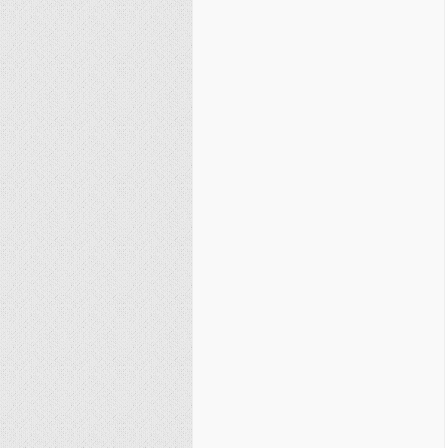
نصیریه (شیعی)
سایر فرق شیعی