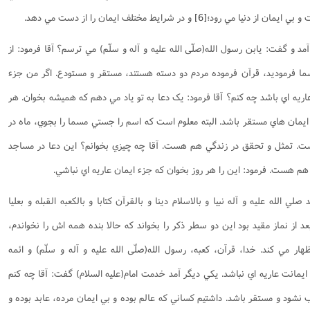
 بي ايمان از دنيا مي رود؛
[6]
و در شرايط مختلف ايمان را از دست مي دهد.
د و گفت: يابن رسول الله(صلّی الله علیه و آله و سلّم) مي ترسم؟ آقا فرمود: از
ما فرموديد، قرآن فرموده مردم دو دسته هستند، مستقر و مستودع. اگر من جزء
ريه اي باشد چه کنم؟ آقا فرمود: يک دعا به تو ياد مي دهم که هميشه بخوان. هر
 ايمان هاي مستقر باشد. البته معلوم است که اسم را جستي مسما را بجوي، ماه در
ت. تمثل و تحقق در زندگي هم هست. آقا چه چيزي بخوانم؟ اين دعا در مساجد
هم هست. فرمود: اين را هر روز بخوان که جزء ايمان عاريه اي نباشي.
 الله عليه و آله نبيا و بالاسلام دينا و بالقرآن کتابا و بالکعبه القبله و بعليا
عد از نماز مقيد بود اين دو سطر ذکر را بخواند که حالا بنده همه اش را نخواندم،
ظهار مي کند. خدا، قرآن، کعبه، رسول الله(صلّی الله علیه و آله و سلّم) و ائمه
ا ايمانت عاريه اي نباشد. يکي ديگر آمد خدمت امام(علیه السلام) گفت: آقا چه کنم
نشود و مستقر باشد. داشتيم کساني که عالم بوده و بي ايمان مرده، عابد بوده و