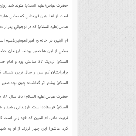
حضرت عباس(علیه السلام) متولد شد. روزي 
است. از ام البنين فرزنداني که بعضي ها
عباس(علیه السلام) که در نوجواني پدر از دست داد و کمتر از شايد
ام البنين در خانه ي اميرالمومنين(علیه
بعضي از اين ها صغير بودند. فرزندان حضر
السلام) نزديک 37 سالش ب
برادرانشان کم سن و سال ترين هستند که به
السلام) بيشتر اثر گذاشت؛ چون بچه صغير داشت و 
حضر
السلام) فرستاده است. فرزنداني رشيد و 
تربيت مادر، ام البنين که خود زني است که 
کرد. عاشورا اين چهار فرزند از او به ش