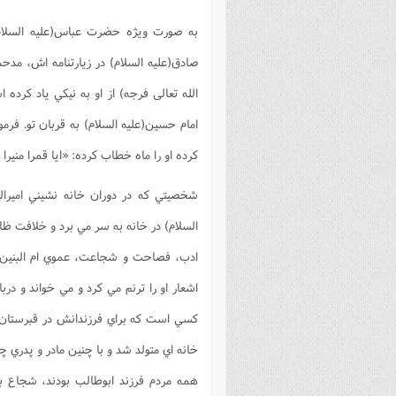
به صورت ويژه حضرت عباس(علیه السلام)
صادق(علیه السلام) در زيارتنامه اش، مدح
الله تعالی فرجه) از او به نيکي ياد کرد
امام حسين(علیه السلام) به قربان تو. فرم
کرده او را ماه خطاب کرده: «ايا قمرا منيرا
السلام) در خانه به سر مي برد و خلافت ظاه
ادب، فصاحت و شجاعت، عموي ام البنين شاع
اشعار او را ترنم مي کرد و مي خواند و د
کسي است که براي فرزندانش در قبرستان 
خانه اي متولد شد و با چنين مادر و پدري چو
همه مردم فرزند ابوطالب بودند، شجاع 