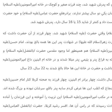
که پدرش شهيد شد، چند فرزند صغير و کوچک در خانه اميرالمومنين(علیه السلام)
يشان يکي دو سال بيشتر ندارند، برادرهاي حضرت عباس(علیه السلام) و خود حضرت
 15 يا 16 سال دارد، پدرش شهيد شد.
 السلام) وقتي حضرت (علیه السلام) شهيد شد، چهار فرزند از آن حضرت داشت که
ت زهرا(سلام الله عليها) در شهادت پدر اين ها همه بالغ بودند، امام حسن(علیه
ود و امام حسين(علیه السلام) هم همينطور اما وجود مقدس حضرت ابالفضل(علیه السلام) و
 فراغ پدر و يتيمي پدر مبتلا شدند و در خانه ام البنين داغ اميرالمومنين(علیه
حضرت در خانۀ اين ها حالا بالغ شدند به 22 سال، 23 سال.
ت عباس(علیه السلام) 36 سال 37 سال داشت. چهار برادر ام البنين، چهار فرزند به صحنه کربلا کنار امام حسين(عليه
شجاع که اغلب اين ها عرض کردم سايه پدر بالاي سرشان نبوده و بزرگ شده اند.
در مکتب اميرالمومنين(عليه السلام) اين تربيت را آموخته و اين فرزندان را آماده
هادت رسيدند که در راس آن ها، افسر رشيد کربلا، حضرت ابالفضل العباس(علیه