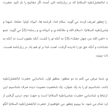
بالفضل(علیه السلام) که در زيارتنامه اش آمده، اگر مفاتيح را باز کنيد حضرت
را چطور تعريف کرده. مي گويد: سلام خدا، فرشته ها، انبياء، اوليا، صلحا، شهدا و
(علیه السلام)؛ «سلام الله و ملائکته ي و انبيائه ي و رسله».
[2]
مي گويد: عمو
ت؛ «لعن الله من جهل حقک»،
[3]
نه آنکه تو را کشت. آنکه ملعون است نه آنکه به
نشناخت و آنکه حق تو را ناديده گرفت، لعنت خدا بر او هم باد. در زيارتنامه هست،
 ببينيد.
راي شما عرض مي کنم به دو منظور: منظور اول، شناسايي حضرت ابالفضل(علیه
باشد، نشناسيم. او را به يک عنوان، يک شخصيت مصيبت ديده صرف نشناسیم. اين
 ارتباط و شناسايي حضرت عباس(علیه السلام) است و جهت دوم، درس گرفتن از
 تمام مي شود. ما ببينيم چطور مي خواهيم از حضرت ابالفضل(علیه السلام) الگو