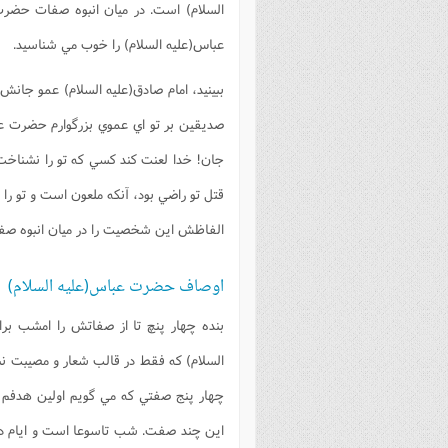
السلام) است. در ميان انبوه صفات حضرت ا
عباس(علیه السلام) را خوب مي شناسيد.
ببينيد، امام صادق(علیه السلام) عمو جانش 
صديقين بر تو اي عموي بزرگوارم حضرت عباس
جان! خدا لعنت کند کسي که تو را نشناخ
قتل تو راضي بود، آنکه ملعون است و تو را 
الفاظش اين شخصيت را در ميان انبوه صفات
اوصاف حضرت عباس(علیه السلام)
بنده چهار پنچ تا از صفاتش را امشب ب
السلام) که فقط در قالب شعار و مصيبت ن
چهار پنج صفتي که مي گويم اولين هدفم
اين چند صفت. شب تاسوعا است و ايام دارد