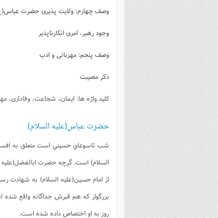
فصل 
وصف چهارم: ولایت پذیری حضرت عباس(ع
علوم
وجود رهبر، امری انکارناپذیر
خ
وصف پنجم: مهربانی و ادب
ذکر مصیبت
کلید واژه ها: ایمان، شجاعت، وفاداری، مه
حضرت عباس(علیه السلام)
شب تاسوعاي حسيني است متعلق به افسر رش
السلام) است. گرچه حضرت ابالفضل(علیه ال
از امام حسين(عليه السلام) به شهادت رسي
بزرگوار که هم قبرش جداگانه واقع شده 
روز به او اختصاص داده شده است.