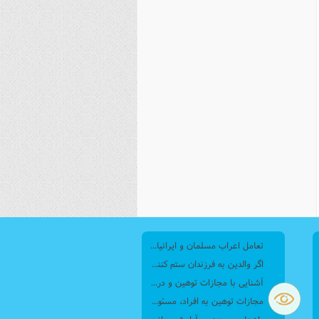
تعامل اعراب مسلمان و ایرانیان (6) نقش امام حسن(ع) و امام حسین(ع) در فتح ایران
اگر والدین به فرزندان ستم کنند فرزندان چطور برخورد کنند، بطوری که هم موجب ناراحتی آنها نشود و هم بتوانند آنها را امر به معروف و نهی از منکر کنند، و اگر نصیحت تأثیر نداشت چطور باید با آنها برخورد کرد؟
آشنایی با مجازات توهین و درگیری با مأموران پلیس
مجازات‌ توهین به افراد، مسئولان، کارکنان دولتی و ضابطان قضایی چیست؟