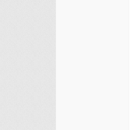
نصیریه (شیعی)
سایر فرق شیعی