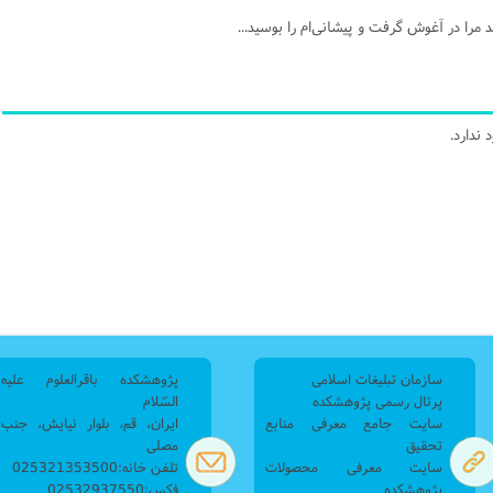
 مرا در آغوش گرفت و پیشانی‌ام را بوسید...
ندارد.
سازمان تبلیغات اسلامی
پژوهشکده باقرالعلوم علیه
پرتال رسمی پژوهشکده
السّلام
سایت جامع معرفی منابع
ایران، قم، بلوار نیایش، جنب
تحقیق
مصلی
سایت معرفی محصولات
تلفن خانه:025321353500
پژوهشکده
فکس:02532937550