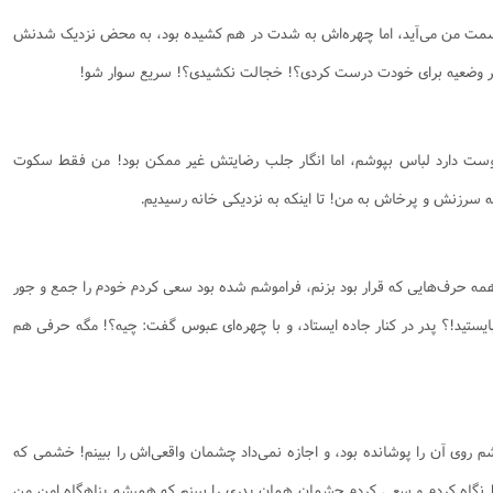
به سمت من می‌آید، اما چهره‌اش به شدت در هم‌ کشیده بود، به محض نزدیک شدنش
 سر وضعیه برای خودت درست کردی؟! خجالت نکشیدی؟! سریع سوار شو!
دوست دارد لباس بپوشم، اما انگار جلب رضایتش غیر ممکن بود! من فقط سکوت
سرزنش و پرخاش به من! تا اینکه به نزدیکی خانه رسیدیم.
و همه حرف‌هایی که قرار بود بزنم، فراموشم شده بود سعی کردم خودم را جمع و جور
یستید!؟ پدر در کنار جاده ایستاد، و با چهره‌ای عبوس گفت: چیه؟! مگه حرفی هم
شم روی آن را پوشانده بود، و اجازه نمی‌داد چشمان واقعی‌اش را ببینم! خشمی که
ط نگاه کردم و سعی کردم چشمان همان پدری را ببینم که همیشه پناهگاه امن من