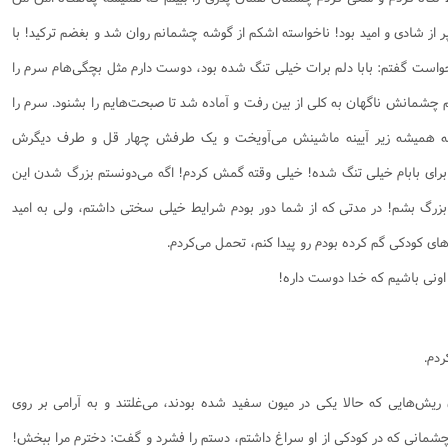
ز شادی و امید بود! ناخواسته اشکم از گوشه چشمانم روان شد و بغضم ترکید! با
واست گفتم: بابا دلم برات خیلی تنگ شده بود، دوست دارم مثل بچگی‌هام سرم را
 چشمانش ناگهان به کلی از بین رفت و آماده شد تا صبحت‌هایم را بشنود. سرم را
که همیشه زیر آیینه ماشینش می‌آویخت و یک طرفش چهار قل و طرف دیگرش
برای بابام خیلی تنگ شده! خیلی وقته گمش کردم! اگه می‌دونستم بزرگ شدن این
 بزرگ بشم! در مدتی که از شما دور بودم شرایط خیلی سختی داشتم، ولی به امید
های کودکی گم کرده بودم رو پیدا کنم، تحمل می‌کردم.
اونی باشیم که خدا دوست داره!
ردم.
 ریش‌هایی که حالا یکی در میون سفید شده بودند، می‌غلتند و به آرامی بر روی
ز چشمانی که در کودکی از او سراغ داشتم، دستم را فشرد و گفت: دخترم مرا ببخش!