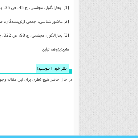
[1]
. بحارالأنوار، مجلسی، ج 45، ص 35، بقية الباب 37- سائر ما جرى عليه بعد
[2]
.عاشوراشناسى، جمعی ازنویسندگان، ص 268، زبان به شكايت نگشودن ..... ص 
[3]
.بحارالأنوار، مجلسی، ج 98، ص 322، باب 24-كيفية زيارته صلوات الله عليهیوم عاشورتء...ص290
منبع:
پژوهه تبلیغ
نظر خود را بنویسید!
در حال حاضر هیچ نظری برای این مقاله وجود 