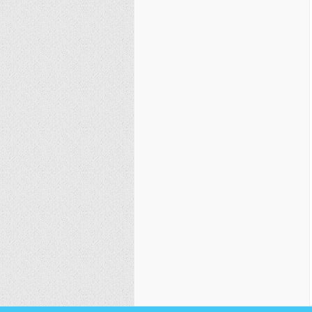
نصیریه (شیعی)
سایر فرق شیعی