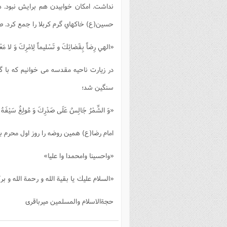
نداشت. امكان خوابيدن هم برايش نبود. 
فصل 
حسين(ع) خاكهاي گرم كربلا را جمع كرد. 
علوم
خ
«الهي رِضاً بِقَضائِكَ و تَسْليماً لِامْرِكَ وَ لا م
در زیارت ناحيه مقدسه می خوانیم که ب
سنگين شد؛
«وَ الشِّمْرُ جَالِسٌ عَلَى صَدْرِكَ وَ مُولِغٌ سَيْفَهُ عَل
امام رضا(ع) همين روضه را روز اول محرم 
«واحسينا وامحمدا وا عليا»
«السلام عليك يا بقية الله و رحمة الله و بر
حجةالاسلام والمسلمین میرباقری