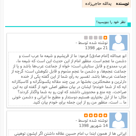
نویسنده
یدالله حاجی‌زاده
نظر خود را بنویسید!
نوشته شده توسط
-
21 مهر 1398
ابو عبدالله [امام صادق] فرمود: ما از قریشیم و شیعه ما عرب است و
دشمن ما عجم است. منظور امام از این حدیث این است که شیعه ما،
عرب ممدوح و قابل ستایش است؛ خواه از جماعت عرب‌ها باشد و یا از
جماعت عجم‌ها، و دشمن ما عجم مذموم و قابل نکوهش است؛ گرچه از
جماعت عرب‌ها باشد. تفسیر به رأی شما از این گفته یکی از خنده
دارترین و مضحکترین بخشها در بین چند مقاله یکسونگرانه و کاسبکارانه
ایه که از شما خوندم! ایشان در بیان منظور اصلی خود از گفته ای به این
صراحت، چه منع و محدویتی داشتند که اون رو به شما واگذار کردند؟
مثال: ما از ایل بختیاری هستیم دوستدار و مطیع ما ایرانی و دشمن خونی
ما ... است، منظور من رو از این جمله برای خودم بیان کنید.
نوشته شده توسط
-
14 شهریور 1398
ایرانی ها از همون ابتدا ب امام حسین علاقه داشتن اگر ایشون توهینی