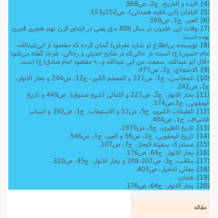
[4]
. البدء و التاریخ، ج2، ص868.
[5]
. البلدان (ابن فقیه همدانی)، ص152و153.
[6]
. العبر، ج1، ص569.
[7]
. وفات ابن خلدون در سال 808 ه.ق یعنی در ابتدای قرن نهم هجری قمری
بوده است.
[8]
. نویسنده بی‌اطلاع (و شاید مغرض) گمان کرده که مقصود از ابی‌عبدالله،
امام حسین(ع) است؛ در حالی‌که در منابع حدیثی و رجالی، هرجا گفته می‌شود
«قال ابو عبدالله، سمعت من ابی عبدالله و...» مقصود امام صادق(ع) است.
[9]
. الاحتجاج، ج2، ص477.
[10]
. المحاسن، ج1، ص221 و المعجم الکبیر، ج12، ص244 و بحار الانوار،
ج2، ص242.
[11]
. بحار الانوار، ج2، ص227 و الامالی (شیخ صدوق)، ص449 و تاریخ
الیعقوبى، ج‌2،ص374.
[12]
. الطبقات الکبری، ج5، ص52 و الاستیعاب، ج1، ص392 و انساب
الاشراف، ج1، ص404.
[13]
. تاریخ الطبری، ج5، ص1970.
[14]
. تاریخ الیعقوبی،‌ ج2، ص56 و العبر، ج1، ص546.
[15]
. مستدرک سفینة البحار، ج7، ص107.
[16]
. بحار الانوار، ج64، ص176.
[17]
. مناقب، ج3، ص207-208 و بحار الانوار، ج45، ص320.
[18]
. معانی الاخبار، ص403.
[19]
. همان.
[20]
. بحار الانوار، ج64، ص176.
مقاله