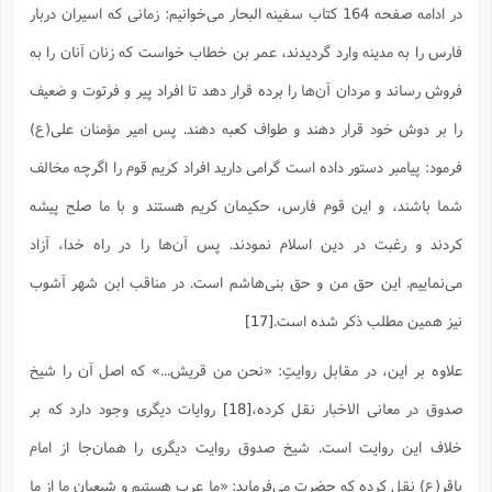
در ادامه صفحه 164 کتاب سفینه البحار می‌خوانیم: زمانی که اسیران دربار
فارس را به مدینه وارد گردیدند، عمر بن خطاب خواست که زنان آنان را به
فروش رساند و مردان آن‌ها را برده قرار دهد تا افراد پیر و فرتوت و ضعیف
را بر دوش خود قرار دهند و طواف کعبه دهند. پس امیر مؤمنان علی(ع)
فرمود: پیامبر دستور داده است گرامی دارید افراد کریم قوم را اگرچه مخالف
شما باشند، و این قوم فارس، حکیمان کریم هستند و با ما صلح پیشه
کردند و رغبت در دین اسلام نمودند. پس آن‌ها را در راه خدا، آزاد
می‌نماییم. این حق من و حق بنی‌هاشم است. در مناقب ابن شهر آشوب
نیز همین مطلب ذکر شده است.
[17]
علاوه بر این، در مقابل روایتِ: «نحن من قریش...» که اصل آن را شیخ
صدوق در معانی الاخبار نقل کرده،
[18]
روایات دیگری وجود دارد که بر
خلاف این روایت است. شیخ صدوق روایت دیگری را همان‌جا از امام
باقر(ع) نقل کرده که حضرت می‌فرماید: «ما عرب هستیم و شیعیان ما از ما