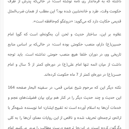
داشته که به فرماندار ری نامه نوشته است؛ ‌در حالی‌که پدرش از طرف
حکومت وقت، طرد و خانه‌نشین شده بود؟ این مطلب از همان ضرب‌المثل
قدیمی حکایت دارد که می‌گوید: ‌«دروغگو کم‌حافظه است».
علاوه بر این، ساختار حدیث و لحن آن به‌گونه‌ای است که گویا امام
حسین(ع) دارای منصب حکومتی بوده است؛ در حالی‌که بر اساس منابع
تاریخی وی در دوران خلفا هیچ منصب حومتی نداشته است. باید توجه
داشت از میان ائمه تنها امام علی(ع) در دوره‌ای کمتر از 5 سال و امام
حسن(ع) در دوره‌ای کمتر از 7 ماه حکومت کرده‌اند.
نکته دیگر این که مرحوم شیخ عباس قمی، در سفینه البحار صفحه 164
این حدیث و چند حدیث دیگر را در کنار هم برای بیان فضیلت‌های عجم و
خدمات آن‌ها به اسلام آورده است نه تقبیح ایشان؛ اما نویسنده شبهه‌گر با
ارائه‌ی ترجمه‌ای تحریف شده و ناقص از این روایات معنای آن‌ها را به کلی
دگرگون کرده است. در این‌جا ترجمه درست مطالب را مرور می‌کنیم. امام