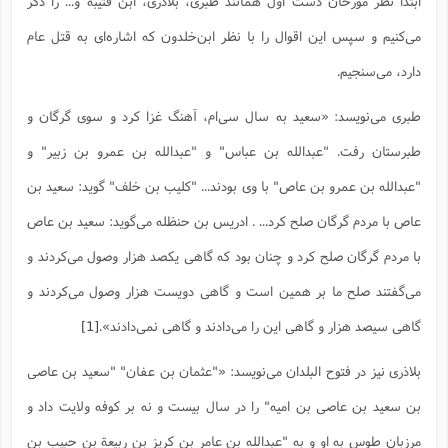
ابتدا نظر مورخان دست اول همانند طبری، بلاذری، ابن قتیبه و... را ذکر
س
م
ع
ف
ق
م
(
ه
ع
ع
ش
ز
م
ر
ش
می‌کنیم و سپس این اقوال را با نظر ابن‌خلدون که اشاره‌ای به قتل عام
پ
ا
ا
ا
ق
ح
ف
ت
گ
ع
ق
د
پ
ف
دارد، می‌سنجیم.
خ
(
ذ
ب
ت
ا
ش
م
ح
ع
ش
م
ع
س
2
م
ا
طبری می‌نویسد: «سعید به سال سى‌ام، آهنگ غزا کرد و سوى گرگان و
ا
خ
ت
خ
آ
م
ف
ق
ح
پ
ص
پ
د
ن
و
(
طبرستان رفت. "عبدالله بن عباس" و "عبدالله بن عمرو بن زبیر" و
آ
ه
ع
م
ش
ت
ت
د
پ
ج
ا
2
"عبدالله بن عمرو بن عاص" با وى بودند... "کلیب بن خلف" گوید: سعید بن
ا
ت
ی
گ
ش
ف
ا
(
ذ
عاص با مردم گرگان صلح کرد... . ادریس بن حنظله مى‌گوید: سعید بن عاص
ب
ش
م
ح
م
ا
ا
م
ا
م
با مردم گرگان صلح کرد و چنان بود که گاهى یکصد هزار وصول مى‌کردند و
ب
ا
ش
و
(
ف
م
ش
ف
ن
مى‌گفتند صلح ما بر همین است و گاهى دویست هزار وصول مى‌کردند و
م
پ
ع
و
ا
ت
ف
ه
ع
ا
(
ف
گاهى سیصد هزار و گاهى این را مى‌دادند و گاهى نمى‌دادند».
[1]
ت
ت
ق
ن
ح
ذ
غ
ش
م
بلاذری نیز در فتوح البلدان می‌نویسد: «"عثمان بن عفان" "سعید بن عاصى
ب
پ
ت
م
(
د
م
ه
ا
ت
بن سعید بن عاصى بن امیه" را در سال بیست و نه بر کوفه ولایت داد و
ف
ح
س
آ
و
ر
ش
ن
ع
ف
مرزبان طوس به او و به "عبدالله بن عامر بن کریز بن ربیعة بن حبیب بن
ع
م
د