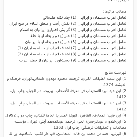
مطالب مرتبط :
تعامل اعراب مسلمان و ایرانیان (1) چند نکته مقدماتی
تعامل اعراب مسلمان و ایرانیان (2) نقش رأفت و منطق اسلام در فتح ایران
تعامل اعراب مسلمان و ایرانیان (3) گرایش اختیاری ایرانیان به اسلام
تعامل اعراب مسلمان و ایرانیان (4) علی(ع) و رابطه او با خلفا
تعامل اعراب مسلمان و ایرانیان (5) علی(ع) و رابطه‌ او با ایرانیان
تعامل اعراب مسلمان و ایرانیان (7) اهداف اعراب از حمله به ایران (1)
تعامل اعراب مسلمان و ایرانیان (8) اهداف اعراب از حمله به ایران (2)
تعامل اعراب مسلمان و ایرانیان (9) دست‌آورد ایرانیان از حمله اعراب
فهرست منابع
1) ابن سعد؛ الطبقات الکبری، ترجمه: محمود مهدوی دامغانی،تهران، فرهنگ و
اندیشه، 1374.
2) ابن عبد البر؛ الاستیعاب فى معرفة الأصحاب، بیروت، دار الجیل، چاپ اول،
1412.
3) ابن عبد البر؛ الاستیعاب فى معرفة الأصحاب، بیروت، دار الجیل، چاپ اول،
1412.
4) ابن قتیبه؛ المعارف، القاهرة، الهیئة المصریة العامة للکتاب، چاپ دوم، 1992.
5) ابن‌خلدون، عبدالرحمن؛ العبر، ترجمه: عبد‌المحمد آیتی، تهران، مؤسسه
مطالعات و تحقیقات فرهنگی، چاپ اول، 1363.
6) البرقی، احمد بن محمد بن خالد؛ المحاسن،‌ قم،‌ دار الکتب الاسلامیه، بی تا.