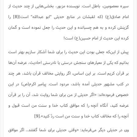
سیره معصومین، باطل است. نویسنده مزبور، بخشی‌هایی از چند حدیث از
امام صادق(ع) (که لقبشان در منابع حدیثی "ابو عبدالله" است)
[8]
را
گزینش کرده و به هم چسبانده و این حدیث را جعل نموده است و گمان
کرده این حدیث از امام حسین(ع) است!
پیش از این‌که جعلی بودن این حدیث را برای شما آشکار سازیم بهتر است
بدانیم که یکی از معیارهای سنجش درستی یا نادرستی احادیث، عرضه آن‌ها
بر قرآن کریم است. بر این اساس، اگر روایتی مخالف قرآن باشد، هر چند
در کتب مشهور حدیثی آمده باشد، مردود است. پیامبر اکرم(ص) در این
خصوص فرموده‌اند: «اگر حدیثى از من براى شما روایت شد، آن را بر قرآن
عرضه کنید، آنگاه آنچه را که موافق کتاب خدا و سنت من است قبول و
آنچه را که مخالف کتاب خدا و سنت من است ردّ کنید».‌
[9]
وی در حدیثی دیگر می‌فرماید: «وقتی حدیثی برای شما گفتند... اگر موافق