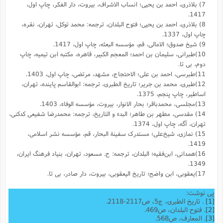
7) بلاذری، احمد بن یحیی؛ انساب الاشراف، بیروت، دار الفکر، چاپ اول،
1417.
8) بلاذری، احمد بن یحیی؛ فتوح البلدان، ترجمه: محمد توکل، تهران، نقره،
چاپ اول، 1337.
9) شیخ صدوق؛ الامالی، قم، مؤسسه البعثه، چاپ اول، 1417.
10)طبرانی، سلیمان بن احمد؛ المعجم الکبیر، قاهره، مکتبه ابن تیمیه، چاپ
دوم، بی تا.
11)طبرسی، احمد بن علی؛ الاحتجاج، مشهد، مرتضی، چاپ اول، 1403.
12)طبری، محمد بن جریر؛ تاریخ الطبری، ترجمه: ابوالقاسم پاینده، تهران،
اساطیر، چاپ پنجم، 1375.
13)مجلسی، محمدباقر؛ بحار الانوار، بیروت، مؤسسه الوفاء، 1403.
14) مقدسى، مطهر بن طاهر؛ البدء و التاریخ، ترجمه: محمد‌رضا شفیعى کدکنى،
تهران، آگه، چاپ اول، 1374.
15) نمازی، شیخ‌علی؛ مستدرک سفینة البحار، قم، مؤسسه نشر اسلامی،
1419.
16)همدانی، ابن‌فقیه؛ البلدان، ترجمه: ح. مسعود، تهران، بنیاد فرهنگ ایران،
1349.
17)یعقوبى، ابن واضح؛ تاریخ الیعقوبى، بیروت، دار صادر، بی تا.
پی نوشت:
[1]
. تاریخ الطبری، ج5، ص2117-2118.
[2]
. فتوح البلدان، ص469.
[3]
. المعارف، ص568.