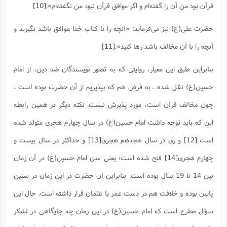
قرآن بود من آن را گفته‌ام و اگر موافق قرآن نبود من نگفته‌ام‌».
[10]
حضرت علی(ع) نیز می‌فرماید: «آنچه را با کتاب خدا موافق باشد بگیرید و
آنچه را با آن مخالف باشد رها کنید».
[11]
بنابراین طبق این معیار، روایتی که به تصور نویسندگان ضد دین، از امام
حسین(ع) نقل شده ـ به فرض هم که بپذیریم از آن حضرت بوده است ـ
چون مخالف قرآن است، مورد پذیرش نیست. نکته دیگر در همین رابطه
این که باید توجه داشت امام حسین(ع) در سال چهارم هجری متولد شده
است
[12]
و ری در سال هجدهم هجری
[13]
و حداکثر در سال بیست و
چهارم هجری
[14]
فتح شده است؛ یعنی سن امام حسین(ع) در آن زمان
بین 14 تا 19 سال بوده است. بنابراین آن حضرت در این زمان در سنین
پایین بوده و خلافت هم در دست عمر یا عثمان قرار داشته است. حال این
سؤال مطرح است که امام حسین(ع) در این زمان چه جایگاهی در لشکر