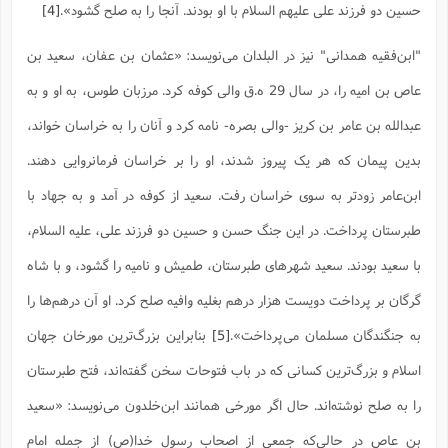
حسین دو فرزند على علیهم السلام با او بودند. آنجا را به صلح گشود».
[4]
ا
ش
و
ف
(
ذ
"ابن‌فقیه همدانی" نیز در البلدان می‌نویسد: «عثمان بن عفان، سعید بن
ن
م
م
غ
عاص بن امیه را، در سال 29 ه.ق والى کوفه کرد. مرزبان طوس، به او و به
م
م
(
عبدالله بن عامر بن کریز -والى بصره- نامه کرد و آنان را به خراسان خواند،
ش
ب
بدین پیمان که هر یک پیروز شدند، او را بر خراسان فرمانروایى دهند.
ه
(
و
ابن‌عامر زودتر به سوى خراسان رفت. سعید از کوفه در آمد و به جهاد با
ن
ا
ف
ح
طبرستان پرداخت. در این جنگ حسن و حسین دو فرزند على، علیه السلام،
م
(
با سعید بودند. سعید شهرهاى طبرستان، طمیش و نامیه را گشود، و با شاه
م
ن
گرگان بر پرداخت دویست هزار درهم بغلیه‌ وافیه صلح کرد. او آن درهم‌ها را
ش
(
د
به جنگندگان مسلمان مى‌پرداخت».
[5]
بنابراین بزرگ‌ترین مورخان جهان
س
ف
ف
م
اسلام و بزرگ‌ترین کسانی که در باب فتوحات سخن گفته‌اند، فتح طبرستان
ش
م
را به صلح نوشته‌اند. حال اگر مورخی همانند ابن‌خلدون می‌نویسد: «سعید
بن عاص در حالی‌که جمعی از اصحاب رسول خدا(ص) از جمله امام