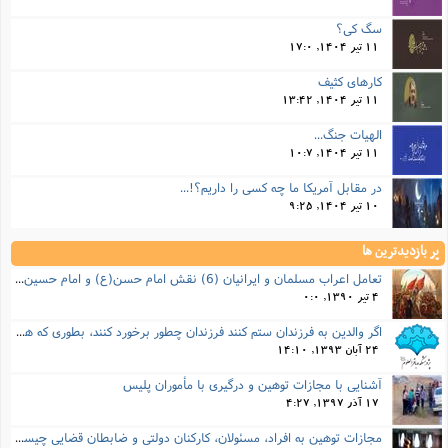
سگ کی؟
11 تیر 1404, 17:0
کارهای کثیف
11 تیر 1404, 13:42
الهیات جنگ...
11 تیر 1404, 10:7
در مقابل آمریکا ما چه کسی را داریم؟!...
10 تیر 1404, 9:25
پر بازدیدترین ها
تعامل اعراب مسلمان و ایرانیان (6) نقش امام حسن(ع) و امام حسین(ع) در فتح ایران
4 تیر 1390, 0:0
اگر والدین به فرزندان ستم کنند فرزندان چطور برخورد کنند، بطوری که هم موجب ناراحتی آنها نشود و هم بتوانند آنها را امر به معروف و نهی از منکر کنند، و اگر نصیحت تأثیر نداشت چطور باید با آنها برخورد کرد؟
24 آبان 1393, 14:10
آشنایی با مجازات توهین و درگیری با مأموران پلیس
17 آذر 1397, 4:27
مجازات‌ توهین به افراد، مسئولان، کارکنان دولتی و ضابطان قضایی چیست؟