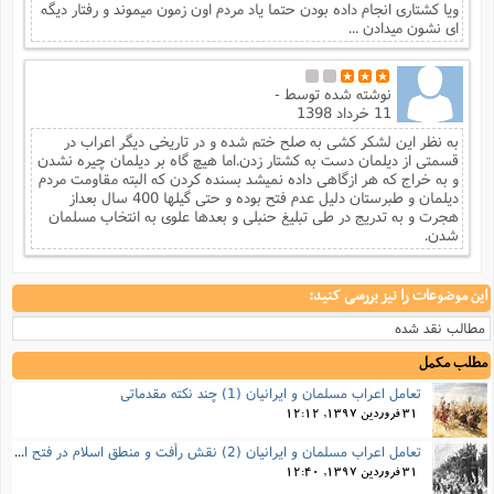
ویا کشتاری انجام داده بودن حتما یاد مردم اون زمون میموند و رفتار دیگه
ای نشون میدادن ...
نوشته شده توسط
-
11 خرداد 1398
به نظر این لشکر کشی به صلح ختم شده و در تاریخی دیگر اعراب در
قسمتی از دیلمان دست به کشتار زدن.اما هیچ گاه بر دیلمان چیره نشدن
و به خراج که هر ازگاهی داده نمیشد بسنده کردن که البته مقاومت مردم
دیلمان و طبرستان دلیل عدم فتح بوده و حتی گیلها 400 سال بعداز
هجرت و به تدریج در طی تبلیغ حنبلی و بعدها علوی به انتخاب مسلمان
شدن.
این موضوعات را نیز بررسی کنید:
مطالب نقد شده
مطلب مکمل
تعامل اعراب مسلمان و ایرانیان (1) چند نکته مقدماتی
31 فروردین 1397, 12:12
تعامل اعراب مسلمان و ایرانیان (2) نقش رأفت و منطق اسلام در فتح ایران
31 فروردین 1397, 12:40