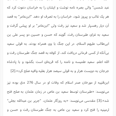
ت
ا
ا
ف
ح
ت
عبد شمس" والى بصره نامه نوشت و ایشان را به خراسان دعوت کرد که
ت
س
ن
ج
ذ
ق
ش
م
هر یک غالب و پیروز شود، خراسان را به تصرف او دهد. "ابن‌عامر" به قصد
و
م
م
س
م
ج
(
ا
آن دیار رهسپار شد و سعید نیز رفت ولى "ابن‌عامر" بر او پیشى گرفت و
و
ج
ش
ح
چ
م
سعید به غزاى طبرستان رفت. گویند که حسن و حسین دو پسر على بن
ع
س
ف
خ
(
ا
ف
ن
ابى‌طالب علیهم السلام، در این جنگ با وى همراه بودند. به قولى سعید
ن
ت
م
ذ
بى‌آنکه از کسى فرمانى دریافت کند، از کوفه به قصد جنگ طبرستان رفت و
م
ت
م
م
ک
الله اعلم. سعید طمیسه و نامنه را که قریه‌اى است بگشود و با پادشاه
ا
ش
(
ه
ش
پ
جرجان به دویست هزار و به قولى سیصد هزار بغلیه وافیه صلح کرد».
[2]
ع
ا
چ
و
ا
و
ع
ش
ابن‌قتیبه از مورخان صدر اسلام که وفات او در سال 276 ه.ق بوده نیز
پ
(
ف
ذ
ف
ن
می‌نویسد: «طبرستان توسط سعید بن عاص در زمان عثمان به صلح فتح
م
ز
ن
ت
ا
(
م
شد».
[3]
مقدسی می‌نویسد: «به روزگار عثمان، "جریر بن عبدالله بجلى"
ت
ح
م
ا
ارمینیه را فتح کرد و سعید بن عاص به جنگ طبرستان رفت و حسن و
ع
(
ع
ش