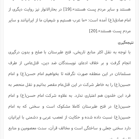
هستند و سایر مردم پست هستند».
[19]
در بحارالانوار نیز روایت دیگری از
امام صادق(ع) آمده است: «ما عرب هستیم و شیعیان ما از ایرانیانند و سایر
مردم پست هستند».
[20]
نتیجه‌گیری
با توجه به نقل اکثر منابع تاریخی، فتح طبرستان با صلح و بدون درگیری
انجام گرفت و بر خلاف ادعای نویسندگان ضد دین، قتل‌عامی از طرف
مسلمانان در این منطقه صورت نگرفته تا بخواهیم امام حسن(ع) و امام
حسین(ع) را به خاطر شرکت در این قتل‌عام مقصر بدانیم و نقل منحصر به
فرد ابن خلدون هم اعتباری ندارد. به علاوه شرکت امام حسن(ع) و امام
حسین(ع) در فتح طبرستان کاملا مشکوک است و سخنی که به امام
حسین(ع) نسبت داده شده و حکایت از تعصب عربی و دشمنی با ایرانیان
دارد سخنی جعلی و ساختگی است و مخالف قرآن، سنت معصومین و منابع
تاریخی است.