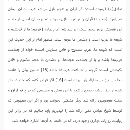
صادق(ع) فرموده است: اگر قرآن بر عجم نازل می‌شد عرب به آن ایمان
نمی‌آورد. (خداوند) قرآن را بر عرب نازل نمود و عجم به آن ایمان آوردند و
این فضیلتی برای عجم است. ابو عبدالله [امام صادق] فرمود: ما از قریشیم و
شیعه ما عرب است و دشمن ما عجم است. منظور امام از این حدیث این
است که شیعه ما، عرب ممدوح و قابل ستایش است؛ خواه از جماعت
عرب‌ها باشد و یا از جماعت عجم‌ها، و دشمن ما عجم مذموم و قابل
نکوهش است؛ گرچه از جماعت عرب‌ها باشد.
[15]
همین بیان را علامه
مجلسی نیز در بحارالانوار آورده است.
[16]
اگر فرض کنیم که حدیث ذکر
شده از نظر سند، صحیح باشد، با این معنی و مفهومی که در پرتو قرآن و
سنت معصومین ارائه شد دیگر مشکلی نخواهد بود و اگر این مفهومی که
توسط شیخ عباس قمی ارائه شد را نپذیریم باید بدانیم که در برابر این
روایت، روایات دیگری وجود دارد، که در ادامه، به آن‌ها اشاره خواهد شد.