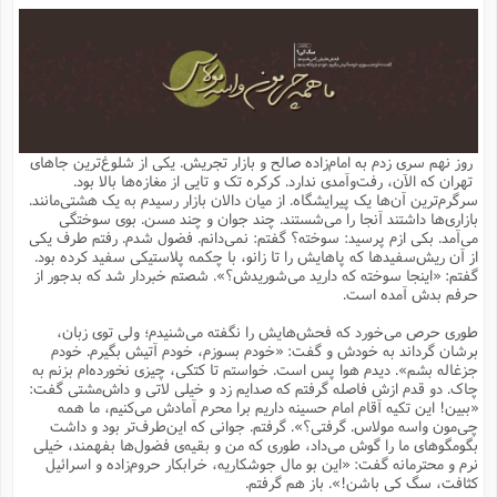
م
ق
ت
تقویم عبادی
ن
ق
م
ک
م
م
ن
ت
ق
ا
ت
ن
ق
چند رسانه ای
ت
ش
ع
و
ق
ا
م
س
ا
ا
چ
ق
ت
احادیث
ن
ق
ا
ا
و
ج
ا
پ
ر
ف
ش
ق
م
ب
ا
م
ا
ت
ا
ن
روز نهم سری زدم به امام‌زاده صالح و بازار تجریش. یکی از شلوغ‌ترین جاهای
ق
و
فرهنگ علوم انسانی و اسلامی
ا
ن
ا
ع
ن
و
تهران که الآن، رفت‌وآمدی ندارد. کرکره تک و تایی از مغازه‌ها بالا بود.
ف
ا
ا
م
س
ق
آ
ا
س
سرگرم‌ترین آن‌ها یک پیرایشگاه. از میان دالان بازار رسیدم به یک هشتی‌مانند.
ت
ف
و
ش
پ
ق
ا
ا
ا
س
ت
ویترین
بازاری‌ها داشتند آنجا را می‌شستند. چند جوان و چند مسن. بوی سوختگی
ع
ق
م
س
ب
و
ت
آ
ز
آ
می‌آمد. بکی ازم پرسید: سوخته؟ گفتم: نمی‌دانم. فضول شدم. رفتم طرف یکی
ح
و
ح
ت
ا
ا
ه
س
و
از آن ریش‌سفیدها که پاهایش را تا زانو، با چکمه پلاستیکی سفید کرده بود.
د
ق
آ
ت
ا
ق
یادداشت‌ها
ن
م
و
و
و
ا
گفتم: «اینجا سوخته که دارید می‌شوریدش؟». شصتم خبردار شد که بدجور از
ق
ف
د
ش
ن
حرفم بدش آمده است.
ه
ف
ق
ر
ح
و
ا
ع
آ
ت
ص
تست
ه
ه
ش
ق
آ
ف
د
س
ا
طوری حرص می‌خورد که فحش‌هایش را نگفته می‌شنیدم؛ ولی توی زبان،
ع
م
ق
ق
خ
ر
ا
و
ش
ک
ج
ص
برشان گرداند به خودش و گفت: «خودم بسوزم، خودم آتیش بگیرم. خودم
م
ف
ق
آ
ه
ف
ش
ه
آ
ب
س
ق
ت
ق
ک
ن
جزغاله بشم». دیدم هوا پس است. خواستم تا کتکی، چیزی نخورده‌ام بزنم به
ه
م
ع
ق
ا
ت
و
م
ص
چاک. دو قدم ازش فاصله گرفتم که صدایم زد و خیلی لاتی و داش‌مشتی گفت:
ا
ت
ذ
ت
آ
م
م
ا
م
ع
ت
ا
م
«ببین! این تکیه آقام امام حسینه داریم برا محرم آمادش می‌کنیم، ما همه
ن
ف
ا
ز
ع
ا
س
و
ق
چی‌مون واسه مولاس. گرفتی؟». گرفتم. جوانی که این‌طرف‌تر بود و داشت
ت
م
ت
ن
م
س
و
ا
ح
م
ر
ن
ق
م
بگومگوهای ما را گوش می‌داد، طوری که من و بقیه‌ی فضول‌ها بفهمند، خیلی
خ
ر
ت
م
ا
ا
ف
ن
پ
ا
ر
ز
ا
نرم و محترمانه گفت: «این بو مال جوشکاریه، خرابکار حروم‌زاده و اسرائیل
و
م
آ
د
م
ق
ا
ه
ص
(
ا
س
کثافت، سگ کی باشن!». باز هم گرفتم.
ق
ر
ا
م
ت
س
ا
ا
د
ف
ن
م
ا
ا
خ