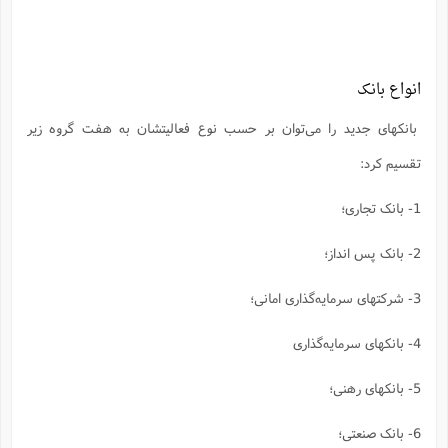
ا
ش
و
ف
(
ذ
ن
م
م
انواع بانک
غ
م
م
(
بانکهای جدید را می‌توان بر حسب نوع فعالیتشان به هفت گروه زیر
ش
ب
ه
تقسیم کرد:
(
و
ن
ا
1- بانک تجاری؛
ف
ح
م
(
2- بانک پس انداز؛
م
ن
3- شرکتهای سرمایه‌گذاری امانی؛
ش
(
د
س
4- بانکهای سرمایه‌گذاری
ف
ف
م
ش
م
5- بانکهای رهنی؛
6- بانک صنعتی؛