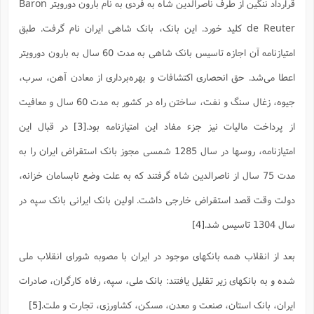
ت
قرارداد ننگین از طرف ناصرالدین شاه به فردی به نام بارون دورویتر Baron
ا
ا
ف
ح
ت
ت
س
de Reuter کلید خورد. این بانک، بانک شاهی ایران نام گرفت. طبق
ن
ج
ذ
ق
ش
م
و
م
امتیازنامه آن اجازه تاسیس بانک شاهی به مدت 60 سال به بارون دورویتر
م
س
م
ج
(
ا
و
اعطا می‌شد. حق انحصاری اکتشافات و بهره‌برداری از معادن آهن، سرب،
ج
ش
ح
چ
م
ع
س
جیوه، زغال سنگ و نفت، ساختن راه در کشور به مدت 60 سال و معافیت
ف
خ
(
ا
ف
ن
از پرداخت مالیات نیز جزء مفاد این امتیازنامه بود.
[3]
در قبال این
ن
ت
م
ذ
م
ت
امتیازنامه، روسها در سال 1285 شمسی مجوز بانک استقراض ایران را به
م
م
ک
ا
ش
(
مدت 75 سال از ناصرالدین شاه گرفتند که به علت وضع نابسامان خزانه،
ه
ش
پ
ع
ا
چ
دولت وقت قصد استقراض خارجی داشت. اولین بانک ایرانی بانک سپه در
و
ا
و
ع
ش
سال 1304 تاسیس شد.
[4]
پ
(
ف
ذ
ف
ن
م
ز
بعد از انقلاب همه بانکهای موجود در ایران با مصوبه شورای انقلاب ملی
ن
ت
ا
(
م
ت
شده و به بانکهای زیر تقلیل یافتند: بانک ملی، سپه، رفاه کارگران، صادرات
ح
م
ا
ع
ایران، بانک استان، صنعت و معدن، مسکن، کشاورزی، تجارت و ملت.
[5]
(
ع
ش