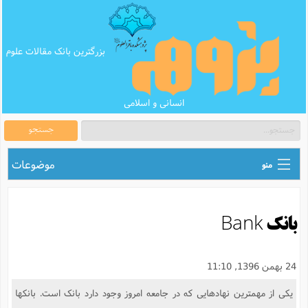
بزرگترین بانک مقالات علوم
انسانی و اسلامی
جستجو
موضوعات
منو
ق
اطلاع رسانی های علمی
ا
بانک Bank
ق
بانک محتوای تبلیغ
ر
ه
ب
ق
بانک مقالات
ع
م
24 بهمن 1396, 11:10
ت
ب
ق
م
پرسش و پاسخ
یکی از مهمترین نهادهایی که در جامعه امروز وجود دارد بانک است. بانکها
م
ک
ق
م