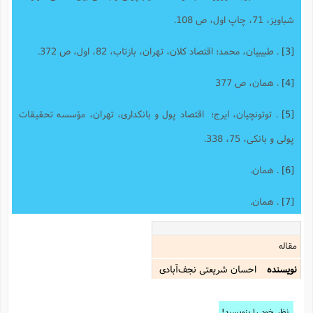
شباویز، 71، چاپ اول، ص 108.
[3]
. طبیبیان، محمد؛ اقتصاد کلان، تهران، بازتاب، 82، اول، ص 372.
[4]
. همان، ص 377
[5]
. توتونچیان، ایرج؛ اقتصاد پول و بانکداری، تهران، مؤسسه تحقیقات
پولی و بانکی، 75، 338.
[6]
. همان.
[7]
. همان.
مقاله
نویسنده
احسان شریعتی نجف‌آبادی
نظر خود را بنویسید!