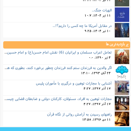
11 تیر 1404, 13:42
الهیات جنگ...
11 تیر 1404, 10:7
در مقابل آمریکا ما چه کسی را داریم؟!...
10 تیر 1404, 9:25
پر بازدیدترین ها
تعامل اعراب مسلمان و ایرانیان (6) نقش امام حسن(ع) و امام حسین(ع) در فتح ایران
4 تیر 1390, 0:0
اگر والدین به فرزندان ستم کنند فرزندان چطور برخورد کنند، بطوری که هم موجب ناراحتی آنها نشود و هم بتوانند آنها را امر به معروف و نهی از منکر کنند، و اگر نصیحت تأثیر نداشت چطور باید با آنها برخورد کرد؟
24 آبان 1393, 14:10
آشنایی با مجازات توهین و درگیری با مأموران پلیس
17 آذر 1397, 4:27
مجازات‌ توهین به افراد، مسئولان، کارکنان دولتی و ضابطان قضایی چیست؟
17 آذر 1397, 4:27
راههای رسیدن به آرامش روانی از نگاه قرآن
11 دی 1396, 13:58