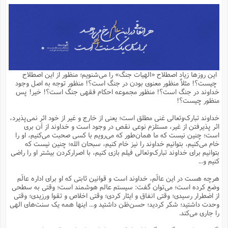
م
ق
ت
تقویم عبادی
ن
ق
م
ک
م
م
ن
ت
ق
ا
ت
ن
ق
چند رسانه ای
ت
ش
ع
و
ق
ا
م
س
ا
ا
چ
ق
ت
احادیث
ن
ق
ا
ا
و
ج
ا
پ
ر
ف
ش
ق
م
ب
ا
م
ا
ت
ا
ن
این روزها زیاد اصطلاح «الهیات جنگ» را می‌شنویم؛ منظور از این اصطلاح
ق
و
فرهنگ علوم انسانی و اسلامی
ا
ن
ا
ع
ن
و
چیست؟! مثلاً منظور معنوی بودن در جنگ است؟! منظور توجه به اصل وجود
ف
ا
ا
م
س
ق
آ
ا
س
خداوند در جنگ است؟! منظور مجموعه احکام فقهی جنگ است؟! خیر! پس
ت
ف
و
ش
پ
ق
ا
ا
ا
س
ت
ویترین
منظور چیست؟!
ع
ق
م
س
ب
و
ت
آ
ز
آ
ح
و
ح
ت
ا
ا
ه
س
و
خداوند تبارک‌وتعالی غنی مطلق است؛ یعنی از خارج و غیر از خود اثر نمی‌پذیرد،
د
ق
آ
ت
ا
ق
یادداشت‌ها
ن
م
و
و
و
ا
اثر پذیرفتن از غیر، مستلزم نوعی نقص در وجود است و خداوند از آن بری
ق
ف
د
ش
ن
است؛ چنین نیست که ما همان‌طور که می‌رویم با کسی صحبت می‌کنیم، او را
ه
ف
ق
ر
ح
و
ا
ع
آ
ت
ص
خام می‌کنیم، بتوانیم خداوند را نیز خام کنیم، سبحان الله؛ چنین نیست که
تست
ه
ه
ش
ق
آ
ف
د
س
ا
بتوانیم برای خداوند تبارک‌وتعالی فیلم بازی کنیم، با اصرارکردن بیشتر او را راضی
ع
م
ق
ق
خ
ر
ا
و
ش
ک
ج
ص
کنیم و...
م
ف
ق
آ
ه
ف
ش
ه
آ
ب
س
ق
ت
ق
ک
ن
ه
م
ع
ق
ا
ت
و
م
ص
هرچه هست در این عالَم، خداوند است و قوانین ثابتی که او برای اداره عالَم
ا
ت
ذ
ت
آ
م
م
ا
م
ع
ت
ا
م
وضع کرده است؛ می‌توان گفت: سیستم عالم هوشمند است؛ وقتی به سطحی
ن
ف
ا
ز
ع
ا
س
و
ق
از اضطرار رسیدی؛ وقتی انفاق و ایثار کردی؛ وقتی اخلاص و تقوا ورزیدی؛ وقتی
ت
م
ت
ن
م
س
و
ا
ح
م
ر
ن
ق
م
وحدت داشتید؛ شکر کردید؛ حسن‌ظن داشتید و... اینها همه یک سنت‌های الهی
خ
ر
ت
م
ا
ا
ف
ن
پ
ا
ر
ز
ا
را جاری می‌کند.
و
م
آ
د
م
ق
ا
ه
ص
(
ا
س
ق
ر
ا
م
ت
س
ا
ا
د
ف
ن
م
ا
ا
خ