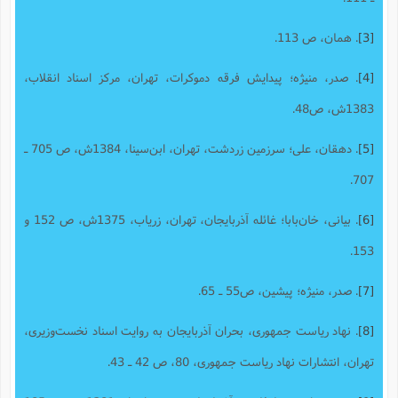
[3]
. همان، ص 113.
[4]
. صدر، منیژه‌؛ پیدایش فرقه دموکرات، تهران، مرکز اسناد انقلاب،
1383ش، ص48.
[5]
. دهقان، علی‌؛ سرزمین زردشت، تهران، ابن‌سینا، 1384ش، ص 705 ـ
707.
[6]
. بیانی، خان‌بابا؛ غائله آذربایجان، تهران، زریاب، 1375ش، ص 152 و
153.
[7]
. صدر، منیژه‌؛ پیشین، ص55 ـ 65.
[8]
. نهاد ریاست جمهوری، بحران آذربایجان به روایت اسناد نخست‌وزیری،
تهران، انتشارات نهاد ریاست جمهوری، 80، ص 42 ـ 43.