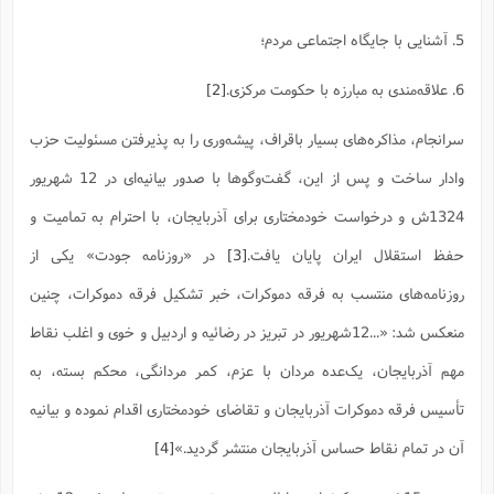
س
م
ع
ف
ق
م
(
ه
ع
ع
ش
ز
م
ر
ش
5. آشنایی با جایگاه اجتماعی مردم؛
پ
ا
ا
ا
ق
ح
ف
ت
گ
ع
ق
د
پ
ف
خ
(
ذ
6. علاقه‌مندی به مبارزه با حکومت مرکزی.
[2]
ب
ت
ا
ش
م
ح
ع
ش
م
ع
س
2
م
ا
ا
خ
ت
خ
آ
م
ف
سرانجام، مذاکره‌های بسیار باقراف، پیشه‌وری را به پذیرفتن مسئولیت حزب
ق
ح
پ
ص
پ
د
ن
و
(
آ
ه
وادار ساخت و پس از این، گفت‌وگوها با صدور بیانیه‌ای در 12 شهریور
ع
م
ش
ت
ت
د
پ
ج
ا
2
ا
ت
1324ش و درخواست خودمختاری برای آذربایجان، با احترام به تمامیت و
ی
گ
ش
ف
ا
(
ذ
ب
ش
م
حفظ استقلال ایران پایان یافت.
[3]
در «روزنامه جودت» یکی از
ح
م
ا
ا
م
ا
م
ب
ا
ش
روزنامه‌های منتسب به فرقه دموکرات، خبر تشکیل فرقه دموکرات، چنین
و
(
ف
م
ش
ف
ن
م
منعکس شد: «...12شهریور در تبریز در رضائیه و اردبیل و خوی و اغلب نقاط
پ
ع
و
ا
ت
ف
ه
ع
ا
(
ف
ت
مهم آذربایجان، یک‌عده مردان با ‌عزم، کمر مردانگی، محکم بسته، به
ت
ق
ن
ح
ذ
غ
ش
م
تأسیس فرقه دموکرات آذربایجان و تقاضای خود‌مختاری اقدام نموده و بیانیه
ب
پ
ت
م
(
د
م
ه
ا
ت
آن در تمام نقاط حساس آذربایجان منتشر گردید.»
[4]
ف
ح
س
آ
و
ر
ش
ن
ع
ف
ع
م
د