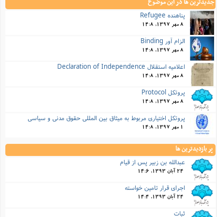
جدیدترین ها در این موضوع
پناهنده Refugee
8 مهر 1397, 14:8
الزام آور Binding
8 مهر 1397, 14:8
اعلامیه استقلال Declaration of Independence
8 مهر 1397, 14:8
پروتکل Protocol
8 مهر 1397, 14:8
پروتکل اختیاری مربوط به میثاق بین المللی حقوق مدنی و سیاسی
1 مهر 1397, 14:8
پر بازدیدترین ها
عبدالله بن زبیر پس از قیام
24 آبان 1393, 14:6
اجرای قرار تامین خواسته
24 آبان 1393, 14:4
ثبات