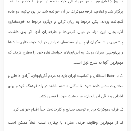
در روز 15شهریور، کنفرانس ایالتی حزب توده در تبریز با حضور 12 نفر
ت
ا
ا
ف
ح
ت
ت
س
برگزار شد و اعلامیه فرقه دموکرات در آن خوانده شد. در این بیانیه، دو ماده
ن
ج
ذ
ق
ش
م
و
م
گنجانده بودند: یکی مربوط به زبان ترکی و دیگری مربوط به خودمختاری
م
س
م
ج
(
ا
و
آذربایجان. این مواد در میان فارس‌ها و طرفداران آنها اثر بدی داشت.
ج
ش
ح
چ
م
ع
س
پیشه‌وری و همفکران او پس از مقدمه‌ای طولانی درباره‌ خودمختاری ملت‌ها
ف
خ
(
ا
ف
ن
و بی‌توجهی سران دولت به آذربایجان، خواسته‌های خود را مطرح کردند که
ن
ت
م
ذ
م
ت
مهم‌ترین آنها به شرح ذیل است:
م
م
ک
ا
ش
(
1. با حفظ استقلال و تمامیت ایران باید به مردم آذربایجان، آزادی داخلی و
ه
ش
پ
ع
ا
چ
و
مختاریت مدنی داده شود، تا امکان داشته باشند در راه فرهنگ خود و برای
ا
و
ع
ش
پ
(
آبادانی و ترقی آذربایجان، سرنوشت خود را تعیین کنند.
ف
ذ
ف
ن
م
ز
ن
ت
2. فرقه دموکرات درباره توسعه صنایع و کارخانه‌ها جداً اقدام خواهد کرد.
ا
(
م
ت
ح
م
3. از مهم‌ترین وظایف فرقه، مبارزه با بیکاری است. فعلاً ممکن است
ا
ع
(
ع
ش