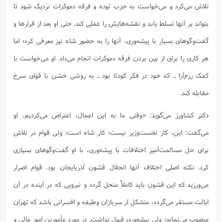
تلاش می‌کرد و می‌خواست به حزب توده و فرقه دموکرات نزدیک شود تا
بتواند بر آنها تسلط یابد و نقشه‌هایش را عملی کند. حتی او بعد از قرارها و
گفت‌و‌گوهای بسیار با پیشه‌وری، آنها را به حضور شاه نیز معرفی کرد؛ اما
هر کاری را برای از بین بردن فرقه ‌دموکرات انجام می‌داد. او می‌خواست با
کمک رزم‌آرا ـ که خود در فکر کودتا بود ـ به روشی خشن با قوای سرخ
مقابله کند.
دکتر کشاورز می‌گوید: «وقتی ما به این اعمال، اعتراض می‌کردیم، او
می‌گفت: این، کار نخست‌‌وزیر نیست؛ کار شاه است؛ ولی قوام در تلاش
برای حل مسالمت‌آمیز اختلافات با پیشه‌وری، با او گفت‌و‌گوهای بسیاری
کرد. نکته اصلی اختلاف آنها انحلال قشون آذربایجان بود. قوام اصرار
می‌ورزید که این قشون باید کاملاً منحل گردد و نیرویی که در آینده در آن
ایالت مستقر می‌گردد، متشکل از سربازان وظیفه و افسرانی باشد که تهران
منصوب می‌نماید؛ ولی پیشه‌وری قبول نداشت. در مورد مأمورین امور مالی و