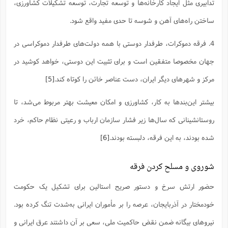
تدابیری مثل ایجاد کارخانه‌ها و توسعه تجارت، توسعه تشکیلات کشاورزی،
ا
ش
و
ف
ساختن راه‌های آهن و شوسه تا حدی مفید واقع شود.
(
ذ
ن
م
م
4. فرقه دموکرات، طرفدار دوستی با همه دولت‌های طرفدار دموکراسی در
غ
م
م
(
جهان مخصوصا متفقین است و برای تثبیت این دوستی، خواهد کوشید در
ش
ب
مرکز و شهرهای دیگر ایران، دست عناصر خائن را کوتاه کند.
[5]
ه
(
و
بیشتر این‌بندها به کار، کشاورزی و امکان معیشت بهتر مربوط می‌شد، تا
ن
ا
ف
ح
روستانشینانی که سال‌ها زیر فشار سازمان ارباب‌ و ‌رعیتی نظام حاکم، خرد
م
(
م
شده بودند، به این فرقه، دلبسته بودند.
[6]
ن
ش
(
شوروی و مسلح کردن فرقه
د
س
ف
ف
م
حضور ارتش سرخ و دستور صریح استالین برای تشکیل یک حکومت
ش
م
خودمختار در آذربایجان، عرصه را بر مأموران ایرانی به‌شدت تنگ کرده بود.
نیروهای بیگانه ضمن نقض حاکمیت ملی، سعی بر آن داشتند عرق ایرانی و