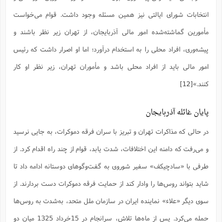
انتخابات شورای ایالتی نیز همین مسئله وجود داشت. قوام می‌خواست
مأمورین گماشته‌شده امور مالی آذربایجان، از تهران زیر نظر باشند و
پیشه‌وری، افراد محلی را به استخدام درآورد؛ اما او اصرار داشت که رئیس
امور مالی باید از افراد محلی باشد و مأموران تهران، زیر نظر او کار
کنند.»
[12]
پایان غائله آذربایجان
در‌ حالی ‌‌که مذاکرات تهران و تبریز با سران فرقه دموکرات، به جایی نرسید
و می‌رفت که دامنه این اختلافات، شدت یابد، قوام از چند راه اقدام کرد. از
طرفی با «سادچیکف» سفیر شوروی به گفت‌وگوهای دوستانه ادامه داد تا
شاید بتواند روس‌ها را وادار کند از حمایت فرقه دموکرات دست بردارند. از
سوی دیگر «علاء» نماینده ایران در سازمان ملل متحد، به‌شدت به روس‌ها
حمله می‌کرد. پس از ماه‌ها تلاش، سرانجام در 15خرداد 1325 میان دو