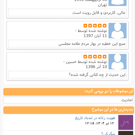
ت
ا
تهران
ا
ف
ح
ت
ت
س
ن
عالی, کاربردی و قابل رویت است.
ج
ذ
ق
ش
م
و
م
م
س
م
ج
(
ا
نوشته شده توسط
-
و
11 آبان 1397
ج
ش
ح
چ
م
ع
س
منبع این خطبه در بهار مردم علامه مجلسی
ف
خ
(
ا
ف
ن
ن
ت
م
ذ
م
نوشته شده توسط
حسین -
ت
م
10 آذر 1396
م
ک
ا
ش
(
این حدیث از چه کتابی گرفته شده؟
ه
ش
پ
ع
ا
چ
و
این موضوعات را نیز بررسی کنید:
ا
و
ع
ش
پ
(
ف
احادیث
ذ
ف
ن
م
ز
جدیدترین ها در این موضوع
ن
ت
ا
(
م
هویت زنانه در تندباد تاریخ
ت
ح
م
12 تیر 1404, 12:15
ا
ع
(
سگ کی؟
ع
ش