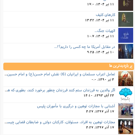
ا
ش
11 تیر 1404, 17:0
و
ف
کارهای کثیف
(
ذ
ن
11 تیر 1404, 13:42
م
م
غ
م
الهیات جنگ...
م
(
11 تیر 1404, 10:7
ش
ب
در مقابل آمریکا ما چه کسی را داریم؟!...
ه
(
10 تیر 1404, 9:25
و
ن
ا
پر بازدیدترین ها
ف
ح
م
تعامل اعراب مسلمان و ایرانیان (6) نقش امام حسن(ع) و امام حسین(ع) در فتح ایران
(
م
4 تیر 1390, 0:0
ن
اگر والدین به فرزندان ستم کنند فرزندان چطور برخورد کنند، بطوری که هم موجب ناراحتی آنها نشود و هم بتوانند آنها را امر به معروف و نهی از منکر کنند، و اگر نصیحت تأثیر نداشت چطور باید با آنها برخورد کرد؟
ش
(
24 آبان 1393, 14:10
د
س
ف
آشنایی با مجازات توهین و درگیری با مأموران پلیس
ف
م
17 آذر 1397, 4:27
ش
م
مجازات‌ توهین به افراد، مسئولان، کارکنان دولتی و ضابطان قضایی چیست؟
17 آذر 1397, 4:27