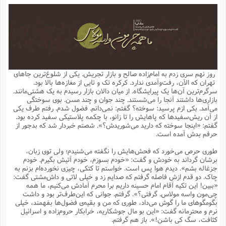
م
ق
ت
تقویم عبادی
ن
ق
م
ک
م
م
ن
ت
ق
ا
ت
ن
ق
چند رسانه ای
ت
ش
ع
و
ق
ا
م
س
ا
ا
چ
ق
ت
احادیث
ن
ق
ا
ا
و
ج
ا
پ
ر
ف
ش
ق
م
ب
ا
م
ا
ت
ا
ن
روز نهم سری زدم به امام‌زاده صالح و بازار تجریش. یکی از شلوغ‌ترین جاهای
ق
و
فرهنگ علوم انسانی و اسلامی
ا
ن
ا
ع
ن
و
تهران که الآن، رفت‌وآمدی ندارد. کرکره تک و تایی از مغازه‌ها بالا بود.
ف
ا
ا
م
س
ق
آ
ا
س
سرگرم‌ترین آن‌ها یک پیرایشگاه. از میان دالان بازار رسیدم به یک هشتی‌مانند.
ت
ف
و
ش
پ
ق
ا
ا
ا
س
ت
ویترین
بازاری‌ها داشتند آنجا را می‌شستند. چند جوان و چند مسن. بوی سوختگی
ع
ق
م
س
ب
و
ت
آ
ز
آ
می‌آمد. بکی ازم پرسید: سوخته؟ گفتم: نمی‌دانم. فضول شدم. رفتم طرف یکی
ح
و
ح
ت
ا
ا
ه
س
و
از آن ریش‌سفیدها که پاهایش را تا زانو، با چکمه پلاستیکی سفید کرده بود.
د
ق
آ
ت
ا
ق
یادداشت‌ها
ن
م
و
و
و
ا
گفتم: «اینجا سوخته که دارید می‌شوریدش؟». شصتم خبردار شد که بدجور از
ق
ف
د
ش
ن
حرفم بدش آمده است.
ه
ف
ق
ر
ح
و
ا
ع
آ
ت
ص
تست
ه
ه
ش
ق
آ
ف
د
س
ا
طوری حرص می‌خورد که فحش‌هایش را نگفته می‌شنیدم؛ ولی توی زبان،
ع
م
ق
ق
خ
ر
ا
و
ش
ک
ج
ص
برشان گرداند به خودش و گفت: «خودم بسوزم، خودم آتیش بگیرم. خودم
م
ف
ق
آ
ه
ف
ش
ه
آ
ب
س
ق
ت
ق
ک
ن
جزغاله بشم». دیدم هوا پس است. خواستم تا کتکی، چیزی نخورده‌ام بزنم به
ه
م
ع
ق
ا
ت
و
م
ص
چاک. دو قدم ازش فاصله گرفتم که صدایم زد و خیلی لاتی و داش‌مشتی گفت:
ا
ت
ذ
ت
آ
م
م
ا
م
ع
ت
ا
م
«ببین! این تکیه آقام امام حسینه داریم برا محرم آمادش می‌کنیم، ما همه
ن
ف
ا
ز
ع
ا
س
و
ق
چی‌مون واسه مولاس. گرفتی؟». گرفتم. جوانی که این‌طرف‌تر بود و داشت
ت
م
ت
ن
م
س
و
ا
ح
م
ر
ن
ق
م
بگومگوهای ما را گوش می‌داد، طوری که من و بقیه‌ی فضول‌ها بفهمند، خیلی
خ
ر
ت
م
ا
ا
ف
ن
پ
ا
ر
ز
ا
نرم و محترمانه گفت: «این بو مال جوشکاریه، خرابکار حروم‌زاده و اسرائیل
و
م
آ
د
م
ق
ا
ه
ص
(
ا
س
کثافت، سگ کی باشن!». باز هم گرفتم.
ق
ر
ا
م
ت
س
ا
ا
د
ف
ن
م
ا
ا
خ