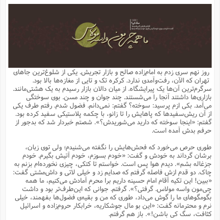
م
ق
ت
تقویم عبادی
ن
ق
م
ک
م
م
ن
ت
ق
ا
ت
ن
ق
چند رسانه ای
ت
ش
ع
و
ق
ا
م
س
ا
ا
چ
ق
ت
احادیث
ن
ق
ا
ا
و
ج
ا
پ
ر
ف
ش
ق
م
ب
ا
م
ا
ت
ا
ن
روز نهم سری زدم به امام‌زاده صالح و بازار تجریش. یکی از شلوغ‌ترین جاهای
ق
و
فرهنگ علوم انسانی و اسلامی
ا
ن
ا
ع
ن
و
تهران که الآن، رفت‌وآمدی ندارد. کرکره تک و تایی از مغازه‌ها بالا بود.
ف
ا
ا
م
س
ق
آ
ا
س
سرگرم‌ترین آن‌ها یک پیرایشگاه. از میان دالان بازار رسیدم به یک هشتی‌مانند.
ت
ف
و
ش
پ
ق
ا
ا
ا
س
ت
ویترین
بازاری‌ها داشتند آنجا را می‌شستند. چند جوان و چند مسن. بوی سوختگی
ع
ق
م
س
ب
و
ت
آ
ز
آ
می‌آمد. بکی ازم پرسید: سوخته؟ گفتم: نمی‌دانم. فضول شدم. رفتم طرف یکی
ح
و
ح
ت
ا
ا
ه
س
و
از آن ریش‌سفیدها که پاهایش را تا زانو، با چکمه پلاستیکی سفید کرده بود.
د
ق
آ
ت
ا
ق
یادداشت‌ها
ن
م
و
و
و
ا
گفتم: «اینجا سوخته که دارید می‌شوریدش؟». شصتم خبردار شد که بدجور از
ق
ف
د
ش
ن
حرفم بدش آمده است.
ه
ف
ق
ر
ح
و
ا
ع
آ
ت
ص
تست
ه
ه
ش
ق
آ
ف
د
س
ا
طوری حرص می‌خورد که فحش‌هایش را نگفته می‌شنیدم؛ ولی توی زبان،
ع
م
ق
ق
خ
ر
ا
و
ش
ک
ج
ص
برشان گرداند به خودش و گفت: «خودم بسوزم، خودم آتیش بگیرم. خودم
م
ف
ق
آ
ه
ف
ش
ه
آ
ب
س
ق
ت
ق
ک
ن
جزغاله بشم». دیدم هوا پس است. خواستم تا کتکی، چیزی نخورده‌ام بزنم به
ه
م
ع
ق
ا
ت
و
م
ص
چاک. دو قدم ازش فاصله گرفتم که صدایم زد و خیلی لاتی و داش‌مشتی گفت:
ا
ت
ذ
ت
آ
م
م
ا
م
ع
ت
ا
م
«ببین! این تکیه آقام امام حسینه داریم برا محرم آمادش می‌کنیم، ما همه
ن
ف
ا
ز
ع
ا
س
و
ق
چی‌مون واسه مولاس. گرفتی؟». گرفتم. جوانی که این‌طرف‌تر بود و داشت
ت
م
ت
ن
م
س
و
ا
ح
م
ر
ن
ق
م
بگومگوهای ما را گوش می‌داد، طوری که من و بقیه‌ی فضول‌ها بفهمند، خیلی
خ
ر
ت
م
ا
ا
ف
ن
پ
ا
ر
ز
ا
نرم و محترمانه گفت: «این بو مال جوشکاریه، خرابکار حروم‌زاده و اسرائیل
و
م
آ
د
م
ق
ا
ه
ص
(
ا
س
کثافت، سگ کی باشن!». باز هم گرفتم.
ق
ر
ا
م
ت
س
ا
ا
د
ف
ن
م
ا
ا
خ