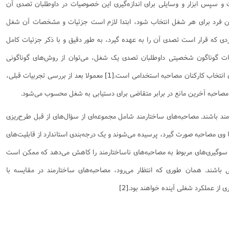
پس ابزار و وسایلی برای اندازه‌گیری این خصوصیات در داوطلبان تصدی آن
نامه سبک زندگی
پيش شماره 2 فصلنامه مطالعات معنوی
شماره اول فصل نامه تربیت تبلیغی
رین فرد برای هر شغل انتخاب شود، ابتدا لازم است جزئیات و مشخصات آن شغل
 تربیتی
آئین دوست یابی
شماره دوم فصل نامه تربیت تبلیغی
شماره اول فصل نامه مطالعات معنوی
ه قرار است تصدی آن را به عهده گیرد، به طور دقیق و با ذکر جزئیات کامل
انواده
شماره دوم فصل نامه مطالعات معنوی
شماره سوم و چهارم فصل نامه تربیت تبلیغی
گوناگون شخصیتی داوطلبان تصدی یک شغل، می‌توان از روش‌های گوناگونی
شماره سوم فصل نامه مطالعات معنوی
شماره پنج و شش فصل نامه تربیت تبلیغی
ی انتخاب کارکنان مصاحبه استخدامی است.
[1]
معمولا بعد از بررسی تجربیات قبلی،
شماره چهارم و پنجم فصل نامه مطالعات معنوی
شماره ششم فصل نامه مطالعات معنوی
مصاحبه آخرین مانع در برابر متقاضی برای دستیابی به شغل محسوب می‌شود.
شماره هشتم و نهم فصل‌نامه مطالعات معنوی
رمند باشند. مصاحبه‌های ساختارمند شامل مجموعه‌ای از سؤال‌های از قبل طرح‌ریزی
شماره دهم فصل‌نامه مطالعات معنوی
وی مصاحبه صورت گیرد، پرسیده می‌شوند و یک درجه‌بندی استاندارد از قابلیت‌های
از سوگیری‌های مربوط به مصاحبه‌های ناساختارمند را کاهش می‌دهد که ممکن است
ی باشند. همان طوری که انتظار می‌رود، مصاحبه‌های ساختارمند در مقایسه با
ی از عملکرد شغلی آینده خواهند بود.
[2]