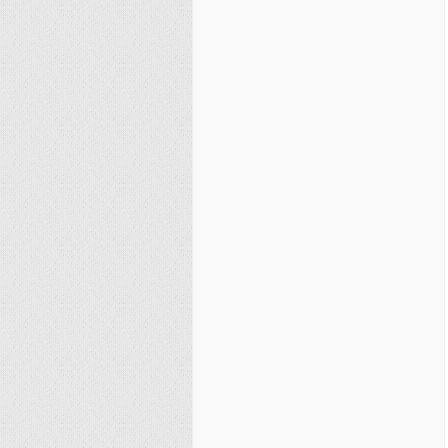
نصیریه (شیعی)
سایر فرق شیعی