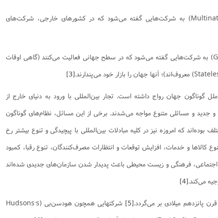
نامه سبک زندگی
پيش شماره 2 فصلنامه مطالعات معنوی
شماره اول فصل نامه تربیت تبلیغی
شرکت چندملیتی (Multinational Corporation) به شرکت‌هایی گفته می‌شود که در کشور‌های خارجی، شرکت‌های
 تربیتی
آئین دوست یابی
شماره دوم فصل نامه تربیت تبلیغی
شماره اول فصل نامه مطالعات معنوی
انواده
شماره دوم فصل نامه مطالعات معنوی
شماره سوم و چهارم فصل نامه تربیت تبلیغی
شرکت‌های جهانی (Global Corporation) به شرکت‌هایی گفته می‌شود که در سطح جهانی فعالیت می‌کنند (گاهی اوقات
شماره سوم فصل نامه مطالعات معنوی
شماره پنج و شش فصل نامه تربیت تبلیغی
شماره چهارم و پنجم فصل نامه مطالعات معنوی
[3]
شماره ششم فصل نامه مطالعات معنوی
ملل گوناگون جهان رواج داشته است. تجار بین‌المللی با ورود به دنیای خارج از
شماره هشتم و نهم فصل‌نامه مطالعات معنوی
جدید و مسائلی متنوع مواجه می‌شدند. برخی از این مسائل، نظام‌های گوناگون
شماره دهم فصل‌نامه مطالعات معنوی
 بوده‌اند که امروزه نیز در کلیه مبادلات بین‌المللی با پیچیدگی و تنوع بیشتر رخ
نوع کالا‌ها و خدمات، افزایش توقعات و انتظارات مصرف‌کنندگان، تنوع رقبا، کمبود
 اجتماعی، فرهنگی و زیست محیطی باعث پدیدار شدن سازمان‌های جدیدی شده‌اند
یه می‌کند.
[4]
,
رن پانزدهم میلادی بر می‌گردد.
[5]
شرکتهایی همچون هودسن‌بی (Hudsons
s