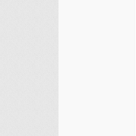
نصیریه (شیعی)
سایر فرق شیعی