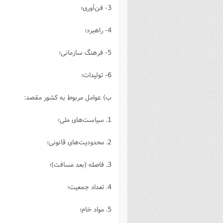
3- فن‌آوری؛
4- راهبرد؛
5- فرهنگ سازمانی؛
6- تولیدات؛
ب) عوامل مربوط به کشور مقصد:
1. سیاست‌های ملی؛
2. محدودیت‌های قانونی؛
3. فاصله (بعد مسافت)؛
4. تعداد جمعیت؛
5. مواد خام؛