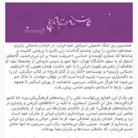
م
ق
ت
تقویم عبادی
ن
ق
م
ک
م
م
ن
ت
ق
ا
ت
ن
ق
چند رسانه ای
ت
ش
ع
و
ق
ا
م
س
ا
ا
چ
ق
ت
احادیث
ن
ق
ا
ا
و
ج
ا
پ
ر
ف
ش
ق
م
ب
ا
م
ا
ت
ا
ن
هشتمین روز جنگ تحمیلی اسرائیل علیه ایران، در خیابان باستانی پاریزی
ق
و
فرهنگ علوم انسانی و اسلامی
ا
ن
ا
ع
ن
و
صحنه‌ای نمادین را پیش چشمم گذاشت: زنی تک‌رو با پرچمی کشیده بر
ف
ا
ا
م
س
ق
آ
ا
س
شانه‌ها که شعاری کوبنده‌ و حماسی «حریفت منم» بر آن می‌درخشید. گام‌های
ت
ف
و
ش
پ
ق
ا
ا
ا
س
ت
ویترین
استوار او به سوی دانشگاه تهران، تنها عبور و سپس ناپیدایی از چشم‌ها نبود. او
ع
ق
م
س
ب
و
ت
آ
ز
آ
حلقه‌ای از زنجیره‌ی هویت ایرانی را با خود داشت. همان هویتی که «ابراهیم
ح
و
ح
ت
ا
ا
ه
س
و
باستانی پاریزی» و نویسنده‌ی «گذار زن از گدار تاریخ» در کتاب‌ دیگرش، آن را
د
ق
آ
ت
ا
ق
یادداشت‌ها
ن
م
و
و
و
ا
به «گندمزاری سرسبز» تشبیه کرده‌ است که در توفان حوادث، تا خاک خم
ق
ف
د
ش
ن
می‌شود؛ اما هرگز نمی‌شکند. سرزمین شاهنامه، از یورش اسکندر تا هجوم
ه
ف
ق
ر
ح
و
ا
ع
آ
ت
ص
مغول، بارها تا آستانه‌ی نابودی تمدنی پیش رفت.
تست
ه
ه
ش
ق
آ
ف
د
س
ا
ع
م
ق
ق
خ
ر
ا
و
ش
ک
ج
ص
هر یک از این فجایع می‌توانست ملتی را از ریشه‌های فرهنگی‌اش ببرد؛ اما کشور
م
ف
ق
آ
ه
ف
ش
ه
آ
ب
س
ق
ت
ق
ک
ن
گردآفریدها، مثل آن گندمزار استعاری، با تکیه بر «حافظه‌ی تاریخی و پایداری در
ه
م
ع
ق
ا
ت
و
م
ص
جان‌مایه‌های فرهنگی» هر بار از خاکستر بحران‌ها سر برآورد. از پایه‌ای‌ترین
ا
ت
ذ
ت
آ
م
م
ا
م
ع
ت
ا
م
عناصر این هوشمندی تمدنی، میراث‌داری دختران ایرانی از مادران خود است.
ن
ف
ا
ز
ع
ا
س
و
ق
زن پرچم‌دار خیابان پاریزی تصادفی نبود. او به نقش حیاتی و پنهان زن ایرانی
ت
م
ت
ن
م
س
و
ا
ح
م
ر
ن
ق
م
در پاسداری از هویت، عینیتی دیگر می‌بخشید. زنان این سرزمین نه تنها حامل
خ
ر
ت
م
ا
ا
ف
ن
پ
ا
ر
ز
ا
جسم فرزندان، که حاملان سنت‌ها و مادران معنا بوده‌اند.
و
م
آ
د
م
ق
ا
ه
ص
(
ا
س
ق
ر
ا
م
ت
س
ا
ا
د
ف
ن
م
ا
ا
خ