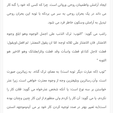
ایجاد آرامش واطمینان روحی وروانی است. چرا که کسی که خود را گنه کار
می داند در یک بحران روحی به سر می بردکه با توبه این بحران روحی
تبدیل به آرامش وسکون خاطر فرد می شود.
راغب می گوید: "التوب: ترک الذنب علی اجمل الوجوه وهو ابلغ وجوه
الاعتذار. فان الاعتذار علی ثلاثه اوجه: امّا ان یقول المعتذر: لم افعل،اویقول:
فعلت لاجل کذا،او فعلت واسأت وقد فعلت ولارابعلذلک وهو الاخیر هو
التوبه "
"توب (که عبارت دیگر توبه است) به معنای ترک گناه، به زیباترین صورت
است. وآن رساترین وبلیغترین وجه از وجوه معذرت خواهی است. زیرا عذر
خواستن بر سه نوع است: یا آنکه شخص عذرخواه می گوید: فلان کار را
نکردم، یا می گوید: آن کار را کردم ولی منظورم از این کار چنین وچنان بوده
است(به تعبیر بهتر در صدد توجیه کردن کار خود بر می آیدوموجهد انستن