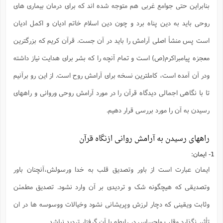
ت
بنابراین حتی جوامع غربی هم متوجه شده اند که برای درمان بیماری های
ا
ا
ف
ح
ت
ت
س
ن
ج
روحی باید به دین پناه برد و چون دین اسلام خاتم ادیان و اکمل ادیان
ذ
ق
ش
م
و
م
م
است پس منشأ اصلی آرامش را باید در آن جست. قرآن کریم که بزرگترین
س
م
ج
(
ا
و
معجزه پیامبراکرم(ص) است و تمام آنچه را که بشر برای هدایت نیاز داشته
ج
ش
ح
چ
م
ع
س
ف
خ
(
ودر آن آمده است، کاملترین نسخه برای آرامش روح است. از این رو برآنیم
ا
ف
ن
ن
تا با نگاهی اجمالی دیدگاه قرآن را در مورد آرامش روحی وروانی و راههای
ت
م
ذ
م
ت
م
رسیدن به آن را مورد بررسی قرار دهیم.
م
ک
ا
ش
(
ه
ش
پ
راههای رسیدن به آرامش روانی ازنگاه قرآن
ع
ا
چ
و
ا
و
ع
ش
1- ایمان:
پ
(
ف
ذ
ایمان عبارت است از باور وتصدیق قلب به خدا ورسولش،آنچنان باور
ف
ن
م
ز
ن
ت
وتصدیقی که هیچگونه شک و تردیدی بر آن وارد نشود. تصدیق مطمئن
ا
(
م
ت
ح
م
وثابت ویقینی که دچار لرزش وپریشانی نشود وخیالات ووسوسه ها در ان
ا
ع
(
ع
تأثیر نگذارد وقلب واحساس در رابطه با آن گرفتار تردید نباشد.
ش