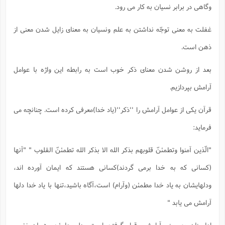
وگاهی در برابر نسیان به کار می رود.
غفلت به معنی توجّه نداشتن به علم ونسیان به معنای زایل شدن معنی از
ذهن است.
بعد از روشن شدن معنای ذکر خوب است به رابطه این واژه با عوامل
آرامش بپردازیم.
قرآن یکی از عوامل آرامش را ''ذکر''(یاد خدا)معرفی کرده است. چنانچه می
فرماید:
"الّذین آمنوا وتطمئنّ قلوبهم بذکر الله الا بذکر الله تطمئنّ القلوب " "آنها
(کسانی که به خدا برمی گردند)کسانی هستند که ایمان آورده اند،
ودلهایشان به یاد خدا مطمئن (وآرام) است،آگاه باشید،تنها با یاد خدا دلها
آرامش می یابد "
اطمینان به معنی آرامش وقرار گرفتن است ودل مطمئن، همان نفس