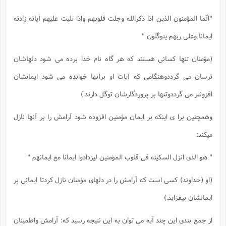
"انّما المؤمنون الذین اذا ذکرالله وجلت قلوبهم واذا تلیت علیهم آیاته زادته
ایمانا وعلی ربهم یتوکّلون "
(مؤمنان تنها کسانی هستند که هر گاه نام خدا برده می شود دلهاشان
ترسان می گرددوهنگامی که آیات او برآنها خوانده می شود ایمانشان
افزونتر می گرددوتنها بر پروردگارشان توکّل دارند.)
وهمچنین برا ی اینکه بر ایمان مؤمنین افزوده شود آرامش را بر آنها نازل
میکند:
" هو الذی انزل السکینه فی قلوب المؤمنین لیزدادوا ایمانا مع ایمانهم "
(او (خداوند) کسی است که آرامش را در دلهای مؤمنان نازل کردتا ایمانی بر
ایمانشان بیفزاید.)
از جمع بندی این چند آیه می توان به این نتیجه رسید که: آرامش واطمینان