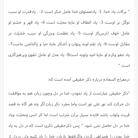
" برکات یاد خدا: 1- یادنعمتهای خدا عامل شکر است 2- . یادقدرت او سبب
توکّل بر اوست 3- یاد الطاف او مایة محبّت است 4- یاد قهر و خشم او
عامل خوف (ترس)از اوست 5- یاد عظمت وبزرگی او سبب خشیّت در
مقابل اوست 6- یاد علم اوبه پنهان و آشکار مایة حیا و پاکدامنی ماست7-
یاد عفو وکرم او مایة امید وتوبه است8- یاد عدل او عامل تقوی وپرهیزگاری
است "
درمعراج السعاده درباره ذکر حقیقی آمده است که:
"ذکر حقیقی عبارتست از یاد نمودن خدا در دل وچون زبان هم به موافقت
دل حرکت کند نور علی نور است واما مجرد ذکر زبان اگر چه هر گاه به قصد
قربت وثواب باشد فایده بسیار برآن مترتب است اما اثر انس ومحبّت ویاد
خدا در دل حاصل نمی شود. " پس ذکرحقیقی ذکری است که در دل به یاد
خدا بودن را همراهی کردن واگرفقط بازبان خدا را یاد کنیم ولی دردل از