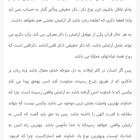
یاداو غافل باشیم، این نوع ذکر، ذکر حقیقی وتأثیر گذار به حساب نمی آید
ولذا قطعا ذکری که لقلقه زبان باشد اثر آرامش بخشی هم نخواهد داشت.
به هر حال قرآن یکی از عوامل آرامش را ذکر معرفی می کند. وآن ذکری می
تواند عامل آرامش باشد، که ذکر حقیقی (ذکر قلبی)باشد. ذکرقلبی است که
روح همة عبادتهای عملیّة می باشد.
پس اگر انسان در اکثر اوقات به دل متوجّه خدای متعال باشد وبه زبان بر
اذکاری که از طریق شرع رسیده، مداومت کند انس بهحق پیدا می کند
وکسی که با خداوند انس گرفته باشد به آرامش واقعی رسیده است. چرا که
خداوند بهترین وامنیّت بخش ترین موجود می باشد. وکسی نیست که بتواند
مقابله با قدرت الهی را داشته باشد. پس به حق باید گفت که کسی به
ّرامش واقعی خواهد رسیدکه با خدا مأنوس باشد. بهترین راه انس به
خدا،یاد اوست. وبهترین نوع یاد خداوند هم (نماز)است. چرا که فرمود: