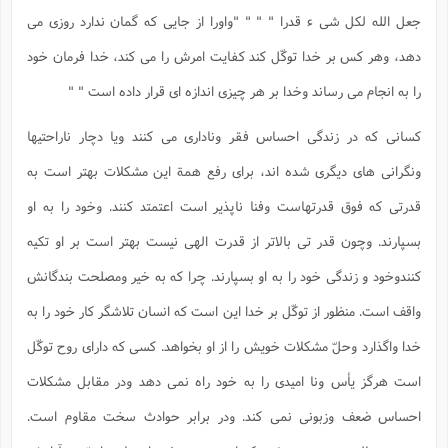
جعل الله لکل شی ء قدرا " " " "واورا از جایی که گمان ندارد روزی می
دهد، وهر کس بر خدا توکّل کند کفایت امرش را می کند، خدا فرمان خود
را به انجام می رساند وخدا بر هر چیزی اندازه ای قرار داده است " "
کسانی که در زندگی احساس فقر وناداری می کنند ویا دچار ناراحتیها
ونگرانی های دیگری شده اند، برای رفع همة این مشکلات بهتر است به
قدرتی که فوق قدرتهاست وفنا ناپذیر است اعتمتد کنند. وخود را به او
بسپارند. وچون قدر تی بالاتر از قدرت الهی نیست بهتر است بر او تکیه
کنندوخود و زندگی خود را به او بسپارند. چرا که به خیر ومصلحت بندگانش
واقف است. منظور از توکّل بر خدا این است که انسان تلاشگر کار خود را به
خدا واگذارد وحلّ مشکلات خویش را از او بخواهد. کسی که دارای روح توکّل
است هرگز یأس ونا امیدی را به خود راه نمی دهد ودر مقابل مشکلات
احساس ضعف وزبونی نمی کند. ودر برابر حوادث سخت مقاوم است.