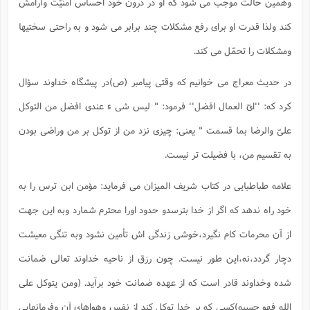
وهمین حالت موجب می شود که او در درون خود احساس امنیّت وآرامش
کند ولذا قدرت او برای رفع مشکلات چند برابر می شود و به راحتی سختیها
ومشکلات را تحمّل می کند.
در حدیث معراج می خوانیم که وقتی پیامبر (ص)در پیشگاه خداوند سؤال
کرد که: ''ایّ العمال افضل'' فرمود: " لیس شی ء عندی افضل من التوکل
علیّ والرضا بما قسمت " یعنی: چیزی نزد من از توکل بر من وراضی بودن
به تقسیم من، با فضیلت تر نیست.
علامه طباطبایی در کتاب شریف المیزان می فرماید: مؤمن ابن ترس را به
خود راه ندهد که اگر از خدا بترسدو حدود اورا محترم شمارد وبه این جهت
از آن محرمات کام نگیرد،خوشی زندگی اش تأمین نشود وبه تنگی معیشت
دچار گردد،نه،این طور نیست. چون رزق از ناحیه خداوند تعالی ضمانت
شده وخداوند قادر است که از عهده ضمانت خود برآید. (ومن یتوکل علی
الله فهو حسبه)کسی که بر خدا توکل کند از نفس وهواهای آن وفرمانهایی