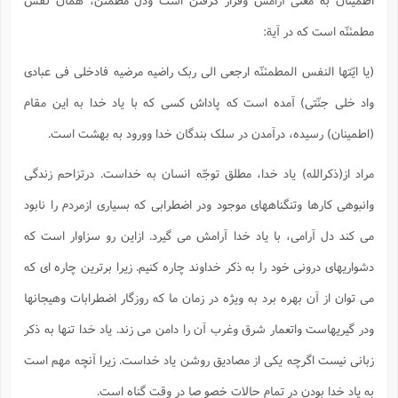
مطمئنّه است که در آیة:
(یا ایّتها النفس المطمئنّه ارجعی الی ربک راضیه مرضیه فادخلی فی عبادی
واد خلی جنّتی) آمده است که پاداش کسی که با یاد خدا به این مقام
(اطمینان) رسیده، درآمدن در سلک بندگان خدا وورود به بهشت است.
مراد از(ذکرالله) یاد خدا، مطلق توجّه انسان به خداست. درتزاحم زندگی
وانبوهی کارها وتنگناههای موجود ودر اضطرابی که بسیاری ازمردم را نابود
می کند دل آرامی، با یاد خدا آرامش می گیرد. ازاین رو سزاوار است که
دشواریهای درونی خود را به ذکر خداوند چاره کنیم. زیرا برترین چاره ای که
می توان از آن بهره برد به ویژه در زمان ما که روزگار اضطرابات وهیجانها
ودر گیریهاست واتعمار شرق وغرب آن را دامن می زند. یاد خدا تنها به ذکر
زبانی نیست اگرچه یکی از مصادیق روشن یاد خداست. زیرا آنچه مهم است
به یاد خدا بودن در تمام حالات خصو صا در وقت گناه است.