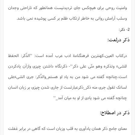
وامنیت روحی برای هیچکس جای تردیدنیست همانطور که ناراحتی وجدان
وسلب آرامش روانی به خاطر ارتکاب ظلم بر کسی پوشیده نمی باشد.
2- ذکر:
ذکر درلغت:
درکتاب العین،کهنترین فرهنگنامة ادب عرب آمده است: ''الذّکر: الحفظ
للشیء وتذکره وهو منّی علی ذکر''- ‌ذکرنگاه داشتن چیزی وازآن یادکردن
است،چنانچه گفته می شود من به یاد او هستم_والذّکر: جری الشیءعلی
لسانک تقول جری منه ذکر_ذکرعبارتست از جاری شدن چیزی بر زبان انسان
چنانچه گفته می شود یادی از او به میان آمد_''
ذکر در اصطلاح:
معنای جامع ذکر همان یادآوری به قلب وزبان است که گاهی در برابر غفلت