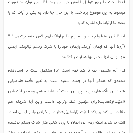
اینجا بحث ما روی عوامل آرامش دور می زند .لذا نمی توان به صورت
مبسوط به این موضوع پرداخت. با این حال جا دارد به یکی از آیات که با
بحث ما ارتباط دارد اشاره کنم:
آیة "الذین آمنوا ولم یلبسوا ایمانهم بظلم اولئک لهم الامن وهم مهتدون " ''
(آری) آنها که ایمان آوردند،وایمان خود را با شرک وستم نیالودند، ایمنی
تنها از آن آنهاست وآنها هدایت یافتگانند''
این آیه متضمن یک تأ کید قوی است زیرا مشتمل است بر اسنادهای
متعددی که همگی آنها در جمله اسمیه است. به تعبیر علّامه طباطبایی
نتیجة این تأکیدهای پی در پی این است که نبایدبه هیچ وجه در اختصاص
(امنیّت)و(هدایت)برای مؤمنین شک وتردید داشت واین آیة شریفه هم
دلالت می کند براینکه امنیّت (آرامش)وهدایت از خواص وآثار ایمان است.
البته به شرط اینکه روی این ایمان با پرده هایی مثل شرک وستم پوشیده
نشود. ومراد از ظلم در این آیه به معنای چیزهایی است که برای ایمان مضرّ