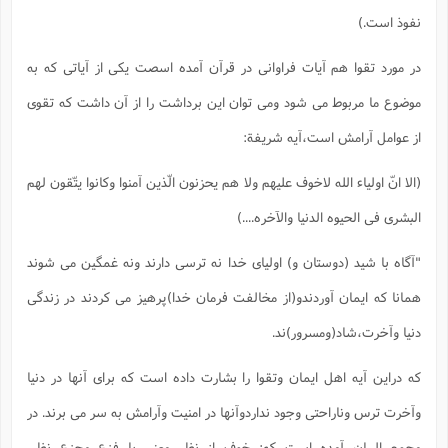
نفوذ است.)
در مورد تقوا هم آیات فراوانی در قرآن آمده اسصت یکی از آیاتی که به
موضوع ما مربوط می شود ومی توان این برداشت را از آن داشت که تقوی
از عوامل آرامش است،آیه شریفة:
(الا انّ اولیاء الله لاخوف علیهم ولا هم یحزنون الّذین آمنوا وکانوا یتّقون لهم
البشری فی الحیوه الدنیا والآخره....)
"آگاه با شید (دوستان و) اولیای خدا نه ترسی دارند ونه غمگین می شوند
همانا که ایمان آوردندو(از مخالفت فرمان خدا)پرهیز می کردند در زندگی
دنیا وآخرت،شاد(ومسرور)ند.
که دراین آیه اهل ایمان وتقوا را بشارت داده است که برای آنها در دنیا
وآخرت ترس وناراحتی وجود نداردوآنها در امنیت وآرامش به سر می برند. در
مجمع البیان آمده است که: خوف از نظر معنی با فزع وجزع نظیر