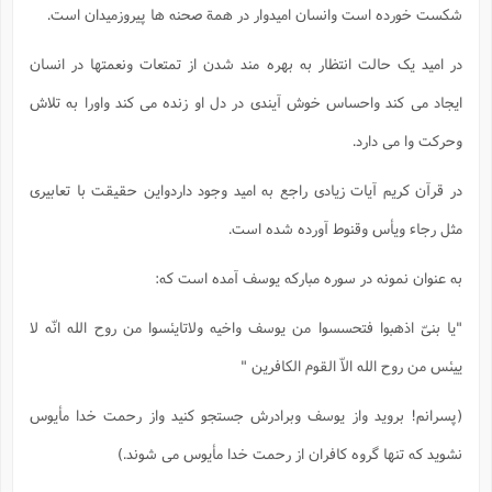
شکست خورده است وانسان امیدوار در همة صحنه ها پیروزمیدان است.
در امید یک حالت انتظار به بهره مند شدن از تمتعات ونعمتها در انسان
ایجاد می کند واحساس خوش آیندی در دل او زنده می کند واورا به تلاش
وحرکت وا می دارد.
در قرآن کریم آیات زیادی راجع به امید وجود داردواین حقیقت با تعابیری
مثل رجاء ویأس وقنوط آورده شده است.
به عنوان نمونه در سوره مبارکه یوسف آمده است که:
"یا بنیّ اذهبوا فتحسسوا من یوسف واخیه ولاتایئسوا من روح الله انّه لا
ییئس من روح الله الاّ القوم الکافرین "
(پسرانم! بروید واز یوسف وبرادرش جستجو کنید واز رحمت خدا مأیوس
نشوید که تنها گروه کافران از رحمت خدا مأیوس می شوند.)