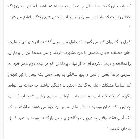
س
م
ع
ف
ق
م
(
ه
که باید برای کمک به انسان در زندگی وجود داشته باشد. فقدان ایمان زنگ
ع
ع
ش
ز
م
ر
ش
پ
ا
ا
ا
ق
ح
ف
ت
خطری است که ناتوانی انسان را در برابر سختی های زندگی اعلام می دارد.
گ
ع
ق
د
پ
ف
خ
(
ذ
ب
ت
ا
ش
م
ح
ع
"
ش
م
ع
س
2
م
ا
ا
خ
ت
خ
آ
م
ف
ق
ح
کارل یانگ روان کاو می گوید: "درطول سی سال گذشته افراد زیادی از ملیت
پ
ص
پ
د
ن
و
(
آ
ه
ع
م
ش
ت
های مختلف جهان متمدن با من مشورت کردند و من صدها تن از بیماران
ت
د
پ
ج
ا
2
ا
ت
ی
گ
ش
را معالجه و درمان کرده ام اما از میان بیمارانی که در نیمه دوم عمر خود به
ف
ا
(
ذ
ب
ش
م
سرمی برند (یعنی از سی و پنج سالگی به بعد) حتی یک بیمار را نیز ندیدم
ح
م
ا
ا
م
ا
م
ب
ا
ش
و
(
ف
که اساساً مشکلش نیاز به گرایش دینی در زندگی نباشد. به جرأت می توانم
م
ش
ف
ن
م
پ
ع
و
ا
بگویم که تک تک آنان به این دلیل قربانی بیماری روانی شده اند که آن
ت
ف
ه
ع
ا
(
ف
ت
چیزی را که ادیان موجود در هر زمان به پیروان خود می دهند نداشتند و تک
ت
ق
ن
ح
ذ
غ
ش
م
ب
تک آنان فقط وقتی به دین و دیدگاههای دینی بازگشته بودند به طور کامل
پ
ت
م
(
د
م
ه
ا
ت
ف
درمان شدند. "
ح
س
آ
و
ر
ش
ن
ع
ف
ع
م
د