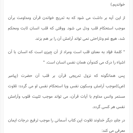
خواندیم.)
از این آیه بر داشت می شود که به تدریج خواندن قرآن ومداومت برآن
موجب استحکام قلب ودل می شود. ووقتی که قلب انسان ثابت ومحکم
شد، هیچ غم وناراحتی نمی تواند آرامش آن را بر هم بزند.
" کلمة فؤاد به معنای قلب است ومراد از آن چیزی است که انسان با آن
اشیاء را درک می کندوآن همان نفس انسان است. "
پس همانگونه که نزول تدریجی قرآن بر قلب آن حضرت (پیامبر
(ص))موجب آرامش وسکون نفس ویا استحکام نفس او می گردد؛ تلاوت
مستمر وانس مداوم با آیات قرآن، می تواند موجب تثبیت قلوب وآرامش
نفس هر کسی گردد.
در جای دیگر خداوند تلاوت این کتاب آسمانی را موجب ترفیع درجات ایمان
معرفی می کند: