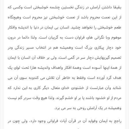
یقیقا داشتن آرامش در زندگی نخستین چشمه خوشبختی است وکسی که
از این نعمت محروم باشد از نعمت خوشبختی نیز محروم است وهیچگاه
طعم خوشبختی را نخواهد چشید. انسان بی ایمان در دنیا با اندیشه وافکار
موهوم وبا نگرانی های فراوان دست به گریبان است. ولذا دائما در درون
خود دچار پیکاری بزرگ است وهمیشه هم در انتخاب مسیر زندگی ودر
تصمیم گیریهایش دچار سر در گمی است. ولی بر خلاف آن انسان با ایمان
از همة اینها آسوده است وهمة افکار واهداف واندیشه هارا تحت لوای یک
هدف گرد آورده است وفقط به خاطر آن تلاش می کندوبه سوی آن می
شتابد وآن عبارتست از خشنودی خدای متعال. دیگر کاری به این ندارد که
مردم از او خشنود باشند یا بر او خشم گیرند. ولذا هیچ وقت سردر گم نیست
وهمیشه در یک آرامش روحی به سر می برد.
راجع به ایمان وفواید آن در قرآن آیات فراوانی وجود دارد، ولی چون در