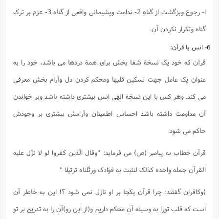
ا- رجوع وبزگشت از گناه 2- ندامت وپشیمانی واقعی از گناه 3- عزم بر ترک
گناه وتکرار نکردن آن.
6- انس با قرآن:
قرآن که خود یک نسخة شفا بخش برای همة دردها می باشد، خود را به
عنوان یک عامل جهت تسکین قلبها ومحکم کردن دل وآرام بخش معرفی
می کند. وهر کس با این نسخة الهی انس بیشتری داشته باشد وبر خواندن
آن مداومت داشته باشد احساس اطمینان وآرامش بیشتری بر وجودش
حاکم می شود.
قرآن خطاب به پیامبر (ص) می فرماید: "وقال الّذین کفروا لو لا نزّل علیه
القرآن جمله واحده کذلک لنثبت به فؤادک ورتّلناه ترتیلا "
(وکافران گفتند: چرا قرآن یکجا بر او نازل نمی شود ؟! این به خاطر آن
است که قلب تورا به وسیله آن محکم داریم و(از این رو)آن را به تدریج بر تو