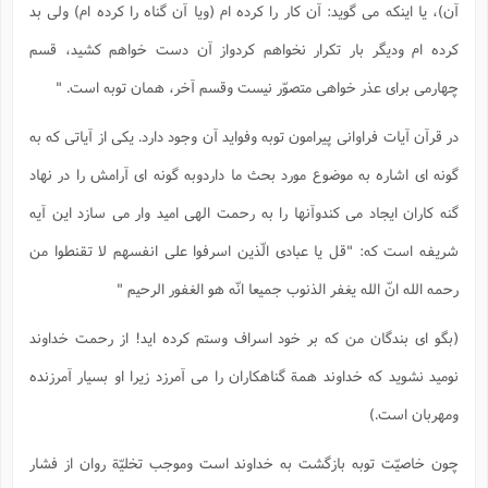
آن)، یا اینکه می گوید: آن کار را کرده ام (ویا آن گناه را کرده ام) ولی بد
کرده ام ودیگر بار تکرار نخواهم کردواز آن دست خواهم کشید، قسم
چهارمی برای عذر خواهی متصوّر نیست وقسم آخر، همان توبه است. "
در قرآن آیات فراوانی پیرامون توبه وفواید آن وجود دارد. یکی از آیاتی که به
گونه ای اشاره به موضوع مورد بحث ما داردوبه گونه ای آرامش را در نهاد
گنه کاران ایجاد می کندوآنها را به رحمت الهی امید وار می سازد این آیه
شریفه است که: "قل یا عبادی الّذین اسرفوا علی انفسهم لا تقنطوا من
رحمه الله انّ الله یغفر الذنوب جمیعا انّه هو الغفور الرحیم "
(بگو ای بندگان من که بر خود اسراف وستم کرده اید! از رحمت خداوند
نومید نشوید که خداوند همة گناهکاران را می آمرزد زیرا او بسیار آمرزنده
ومهربان است.)
چون خاصیّت توبه بازگشت به خداوند است وموجب تخلیّة روان از فشار