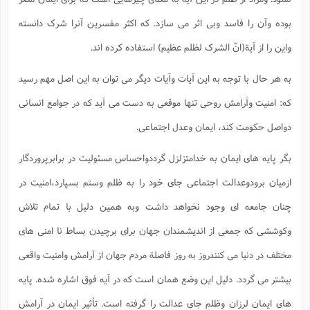
بوده وآن را فاسد وبی اثر می سازد. که اکثر مفسرین آنرا شرک دانسته
واین را از آیة(انّ الشرک لظلم عظیم) استفاده کرده اند.
به هر حال با توجه به این آیات وآیات دیگر می توان به این اصل مهم رسید
که: امنیت وآرامش روحی تنها موقعی به دست می آید که در جوامع انسانی
دواصل حکومت کند، ایمان وعدل اجتماعی.
بگر پایه های ایمان به خدامتزلزل گرددواحساس مسئولیت در برابرپروردگار
ازمیان برودوعدالت اجتماعی جای خود را به ظلم وستم بسپارد،امنیت در
چنان جامعه ای وجود نخواهد داشت وبه همین دلیل با تمام تلاش
وکوششی که جمعی از اندیشمندان جهان برای برچیدن بساط نا امنی های
مختلف در دنیا می کنندروز به روز فاصلة مردم جهان از آرامش وامنیت واقعی
بیشتر می گردد. دلیل این وضع همان است که در آیه فوق اشاره شده. پایه
های ایمان لرزان وظلم جای عدالت را گرفته است. تأثیر ایمان در آرامش