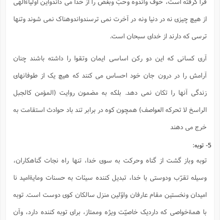
فرا گرفته است، خوف واندوه وحبّ وبغض را از خدا می داندواین اولیاءالهی
از هیچ چیزی نه در دنیا ونه در آخرت نمی ترسندواندوهناک نمی شوند وتنها
ترسی که دارند از خدای سبحان است.
آری کسانی که این دو رکن اساسی ایمان وتقوا را داشته باشند چنان
آرامش را در درون جان خود احساس می کنند که هیچ یک از طوفانهای
زندگی آنها را تکان نمی دهد. بلکه به مضمون روایت (المؤمن کالجبل
الراسخ لا تحرکه العواصف) همچون کوه در برابر تند باد حوادث استقامت به
خرج می دهند
5- توبه:
توبه وباز گشت از گناه وحرکت به سوی خدا، تنها راه نجات گناهکاران،
وسیله تقرّب ودوستی با خدا، تبدیل کننده سیئات به حسنات ومایةامید نا
امیدان ونخستین مقام عارفان واوّلین منزل سالکان کوی دوست است. توبه
با همةخواصی که داردیک خاصیّت ویژه وممتاز، برای توبه کننده دارد، وآن