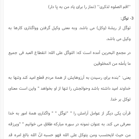
''اقم الصلوه لذکری'' (نماز را برای یاد من به پا دار)
3- توکّل:
توکّل از ریشة (وکل) می باشد. وبه معنی وکیل گرفتن وواگذاری کارها به
وکیل می باشد.
در مجمع البحرین آمده است که: التوکّل علی الله: انقطاع العبد فی جمیع
ما یأمله من المخلوقین
یعنی: "بنده برای رسیدن به آرزوهایش از همة مردم قطع امید کند وتنها به
خداوند امید داشته باشد وحوائجش را تنها از او بخواهد " واین است معنای
توکل بر خدا.
قرآن یکی دیگر از عوامل آرامش را " "توکّل " " واگذاری همة امور به خدا
معرفی می کند. به عنوان نمونه در سوره مبارکه طلاق می خوانیم " "ویرزقه
من حیث لایحتسب ومن یتوکل علی الله فهو حسبه انّ الله بالغ امره قد