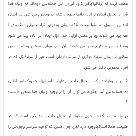
عطف کرده که (وکانوا یتّقون) وبا آوردن این جمله می فهماند که اولیاء خدا
قبل از تحقق ایمان از آنان دائما تقوی داشته اند ومعلوم می شود که ایمان
ابتدایی مسبوق به تقوا نیست بلکه ایمان وتقوای افرادمعمولی متقاربندوبا
هم پیدا می شوند ویا بر عکس اولیاء خدا، اوّل ایمان در آنان پیدا می شود
وبعدا به تدریج دارای تقوا می گردند، آن هم تقوایی مستمر ودائمی. پس
منظور از ایمان مرتبة دیگری از مراتب ایمان است غیر از مرتبةاوّل که در
افراد معمولی یافت می شود.
2- ترس وناراحتی که از احوال طبیعی وعارضی انسانهاست ویک امر فطری
به حساب می آید، چگونه می توان آن را از وجود اولیائ خدا منتفی دانست
؟
در پاسخ باید گفت: حزن وخوف از احوال طبیعی وعارضی است که در
طبیعت همة انسانهاوجود دارد لکن چون کسی که توحید سراسر وجودش را