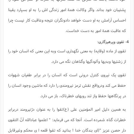
پشتیبان خود بداند. واگر وکالت همة امور زندگی اش را به او بسپارد یقینا
احساس آرامش به او دست خواهد دادونگران نتیجه وعاقبت کار نیست چرا
که عاقبت همة امور به دست خداست.
4- تقوی وپرهیزگاری:
تقوی از ماده (وقایه) به معنی نگهداری است وبه این معنی که انسان خود را
از زشتیها وبدیها وآلودگیها وگناهان نگه می دارد.
تقوی یک نیروی کنترل درونی است که انسان را در برابر طغیان شهوات
حفظ می کند ودرواقع نقش ترمز نیرومندی را دارد که ماشین وجود انسان را
در پرتگاهها حفظ واز تند رویهای خطرناک، باز می دارد.
به همین دلیل امیر المؤمنین علی (ع)تقوا را به عنوان دژنیرومند دربرابر
خطرات گناه شمرده است. آنجا که می فرماید: " اعلموا عبادالله آنّ التقوی
دار حصن عزیز "(ای بندگان خدا ! بدانید که تقوا قلعه ا ی محکم وغیرقابل