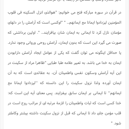
ا
ش
و
ف
در قرآن در سوره مبارکه فتح می خوانیم: "هوالذی انزل السکینه فی قلوب
(
ذ
ن
م
المؤمنین لیزدادوا ایمانا مع ایمانهم... " "اوکسی است که آرامش را در دلهای
م
غ
م
م
(
مؤمنان نازل کرد تا ایمانی به ایمان شان بیافزایند... ". اولین برداشتی که
ش
ب
صورت می گیرد این است که بدون ایمان، آرامش روحی وروانی وجود ندارد.
ه
(
و
یا حداقل اینگونه می توان گفت که یکی از عوامل ایجاد آرامش دارابودن
ن
ا
ایمان به خدا می باشد. به تعبیر علامه طبا طبایی "ظاهرا مراد از سکینت در
ف
ح
م
(
این آیه آرامش وسکون نفس واطمینان آن، به عقائدی است که به آن
م
ن
ایمان آورده ولذا نزول سکینت را این دانسته که ''لیزدادوا ایمانا مع
ش
(
ایمانهم'' تا ایمانی بر ایمان سابق بیفزایند. پس معنای آیه این است که:
د
س
ف
خدا کسی است که ثبات واطمینان را لازمة مرتبه ای از مراتب روح است در
ف
م
ش
م
قلب مؤمن جای داد تا ایمانی که قبل از نزول سکینت داشته بیشتر وکاملتر
شود. "