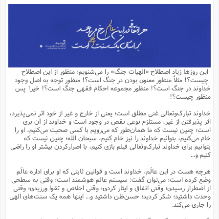
م
ق
ت
تقویم عبادی
ن
ق
م
ک
م
م
ن
ت
ق
ا
ت
ن
ق
چند رسانه ای
ت
ش
ع
و
ق
ا
م
س
ا
ا
چ
ق
ت
احادیث
ن
ق
ا
ا
و
ج
ا
پ
ر
ف
ش
ق
م
ب
ا
م
ا
ت
ا
ن
این روزها زیاد اصطلاح «الهیات جنگ» را می‌شنویم؛ منظور از این اصطلاح
ق
و
فرهنگ علوم انسانی و اسلامی
ا
ن
ا
ع
ن
و
چیست؟! مثلاً منظور معنوی بودن در جنگ است؟! منظور توجه به اصل وجود
ف
ا
ا
م
س
ق
آ
ا
س
خداوند در جنگ است؟! منظور مجموعه احکام فقهی جنگ است؟! خیر! پس
ت
ف
و
ش
پ
ق
ا
ا
ا
س
ت
ویترین
منظور چیست؟!
ع
ق
م
س
ب
و
ت
آ
ز
آ
ح
و
ح
ت
ا
ا
ه
س
و
خداوند تبارک‌وتعالی غنی مطلق است؛ یعنی از خارج و غیر از خود اثر نمی‌پذیرد،
د
ق
آ
ت
ا
ق
یادداشت‌ها
ن
م
و
و
و
ا
اثر پذیرفتن از غیر، مستلزم نوعی نقص در وجود است و خداوند از آن بری
ق
ف
د
ش
ن
است؛ چنین نیست که ما همان‌طور که می‌رویم با کسی صحبت می‌کنیم، او را
ه
ف
ق
ر
ح
و
ا
ع
آ
ت
ص
خام می‌کنیم، بتوانیم خداوند را نیز خام کنیم، سبحان الله؛ چنین نیست که
تست
ه
ه
ش
ق
آ
ف
د
س
ا
بتوانیم برای خداوند تبارک‌وتعالی فیلم بازی کنیم، با اصرارکردن بیشتر او را راضی
ع
م
ق
ق
خ
ر
ا
و
ش
ک
ج
ص
کنیم و...
م
ف
ق
آ
ه
ف
ش
ه
آ
ب
س
ق
ت
ق
ک
ن
ه
م
ع
ق
ا
ت
و
م
ص
هرچه هست در این عالَم، خداوند است و قوانین ثابتی که او برای اداره عالَم
ا
ت
ذ
ت
آ
م
م
ا
م
ع
ت
ا
م
وضع کرده است؛ می‌توان گفت: سیستم عالم هوشمند است؛ وقتی به سطحی
ن
ف
ا
ز
ع
ا
س
و
ق
از اضطرار رسیدی؛ وقتی انفاق و ایثار کردی؛ وقتی اخلاص و تقوا ورزیدی؛ وقتی
ت
م
ت
ن
م
س
و
ا
ح
م
ر
ن
ق
م
وحدت داشتید؛ شکر کردید؛ حسن‌ظن داشتید و... اینها همه یک سنت‌های الهی
خ
ر
ت
م
ا
ا
ف
ن
پ
ا
ر
ز
ا
را جاری می‌کند.
و
م
آ
د
م
ق
ا
ه
ص
(
ا
س
ق
ر
ا
م
ت
س
ا
ا
د
ف
ن
م
ا
ا
خ