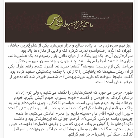
م
ق
ت
تقویم عبادی
ن
ق
م
ک
م
م
ن
ت
ق
ا
ت
ن
ق
چند رسانه ای
ت
ش
ع
و
ق
ا
م
س
ا
ا
چ
ق
ت
احادیث
ن
ق
ا
ا
و
ج
ا
پ
ر
ف
ش
ق
م
ب
ا
م
ا
ت
ا
ن
روز نهم سری زدم به امام‌زاده صالح و بازار تجریش. یکی از شلوغ‌ترین جاهای
ق
و
فرهنگ علوم انسانی و اسلامی
ا
ن
ا
ع
ن
و
تهران که الآن، رفت‌وآمدی ندارد. کرکره تک و تایی از مغازه‌ها بالا بود.
ف
ا
ا
م
س
ق
آ
ا
س
سرگرم‌ترین آن‌ها یک پیرایشگاه. از میان دالان بازار رسیدم به یک هشتی‌مانند.
ت
ف
و
ش
پ
ق
ا
ا
ا
س
ت
ویترین
بازاری‌ها داشتند آنجا را می‌شستند. چند جوان و چند مسن. بوی سوختگی
ع
ق
م
س
ب
و
ت
آ
ز
آ
می‌آمد. بکی ازم پرسید: سوخته؟ گفتم: نمی‌دانم. فضول شدم. رفتم طرف یکی
ح
و
ح
ت
ا
ا
ه
س
و
از آن ریش‌سفیدها که پاهایش را تا زانو، با چکمه پلاستیکی سفید کرده بود.
د
ق
آ
ت
ا
ق
یادداشت‌ها
ن
م
و
و
و
ا
گفتم: «اینجا سوخته که دارید می‌شوریدش؟». شصتم خبردار شد که بدجور از
ق
ف
د
ش
ن
حرفم بدش آمده است.
ه
ف
ق
ر
ح
و
ا
ع
آ
ت
ص
تست
ه
ه
ش
ق
آ
ف
د
س
ا
طوری حرص می‌خورد که فحش‌هایش را نگفته می‌شنیدم؛ ولی توی زبان،
ع
م
ق
ق
خ
ر
ا
و
ش
ک
ج
ص
برشان گرداند به خودش و گفت: «خودم بسوزم، خودم آتیش بگیرم. خودم
م
ف
ق
آ
ه
ف
ش
ه
آ
ب
س
ق
ت
ق
ک
ن
جزغاله بشم». دیدم هوا پس است. خواستم تا کتکی، چیزی نخورده‌ام بزنم به
ه
م
ع
ق
ا
ت
و
م
ص
چاک. دو قدم ازش فاصله گرفتم که صدایم زد و خیلی لاتی و داش‌مشتی گفت:
ا
ت
ذ
ت
آ
م
م
ا
م
ع
ت
ا
م
«ببین! این تکیه آقام امام حسینه داریم برا محرم آمادش می‌کنیم، ما همه
ن
ف
ا
ز
ع
ا
س
و
ق
چی‌مون واسه مولاس. گرفتی؟». گرفتم. جوانی که این‌طرف‌تر بود و داشت
ت
م
ت
ن
م
س
و
ا
ح
م
ر
ن
ق
م
بگومگوهای ما را گوش می‌داد، طوری که من و بقیه‌ی فضول‌ها بفهمند، خیلی
خ
ر
ت
م
ا
ا
ف
ن
پ
ا
ر
ز
ا
نرم و محترمانه گفت: «این بو مال جوشکاریه، خرابکار حروم‌زاده و اسرائیل
و
م
آ
د
م
ق
ا
ه
ص
(
ا
س
کثافت، سگ کی باشن!». باز هم گرفتم.
ق
ر
ا
م
ت
س
ا
ا
د
ف
ن
م
ا
ا
خ