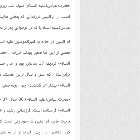
حضرت عباس(علیه السلام) متولد شد. روزي 
است. از ام البنين فرزنداني که بعضي ها
عباس(علیه السلام) که در نوجواني پدر از دست داد و کمتر از شايد
ام البنين در خانه ي اميرالمومنين(علیه
بعضي از اين ها صغير بودند. فرزندان حضر
السلام) نزديک 37 سالش ب
برادرانشان کم سن و سال ترين هستند که به
السلام) بيشتر اثر گذاشت؛ چون بچه صغير داشت و 
حضر
السلام) فرستاده است. فرزنداني رشيد و 
تربيت مادر، ام البنين که خود زني است که 
کرد. عاشورا اين چهار فرزند از او به ش