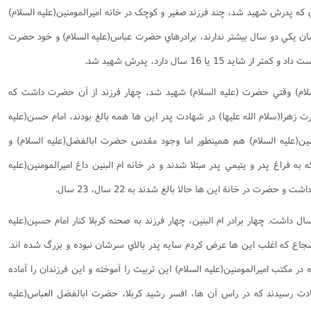
که پدرش شهيد شد، چند فرزند صغير و کوچک در خانه اميرالمومنين(علیه السلام)
يشان يکي دو سال بيشتر ندارند، برادرهاي حضرت عباس(علیه السلام) و خود حضرت
 15 يا 16 سال دارد، پدرش شهيد شد.
 السلام) وقتي حضرت (علیه السلام) شهيد شد، چهار فرزند از آن حضرت داشت که
ت زهرا(سلام الله عليها) در شهادت پدر اين ها همه بالغ بودند، امام حسن(علیه
ود و امام حسين(علیه السلام) هم همينطور اما وجود مقدس حضرت ابالفضل(علیه السلام) و
 فراغ پدر و يتيمي پدر مبتلا شدند و در خانه ام البنين داغ اميرالمومنين(علیه
حضرت در خانۀ اين ها حالا بالغ شدند به 22 سال، 23 سال.
ت عباس(علیه السلام) 36 سال 37 سال داشت. چهار برادر ام البنين، چهار فرزند به صحنه کربلا کنار امام حسين(عليه
شجاع که اغلب اين ها عرض کردم سايه پدر بالاي سرشان نبوده و بزرگ شده اند.
در مکتب اميرالمومنين(عليه السلام) اين تربيت را آموخته و اين فرزندان را آماده
هادت رسيدند که در راس آن ها، افسر رشيد کربلا، حضرت ابالفضل العباس(علیه