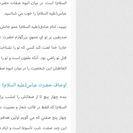
السلام) است. در ميان انبوه صفات حضرت ا
عباس(علیه السلام) را خوب مي شناسيد.
ببينيد، امام صادق(علیه السلام) عمو جانش 
صديقين بر تو اي عموي بزرگوارم حضرت عباس
جان! خدا لعنت کند کسي که تو را نشناخ
قتل تو راضي بود، آنکه ملعون است و تو را 
الفاظش اين شخصيت را در ميان انبوه صفات
اوصاف حضرت عباس(علیه السلام)
بنده چهار پنچ تا از صفاتش را امشب ب
السلام) که فقط در قالب شعار و مصيبت ن
چهار پنج صفتي که مي گويم اولين هدفم
اين چند صفت. شب تاسوعا است و ايام دارد