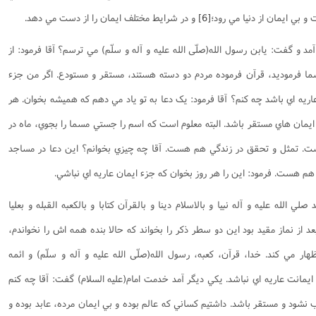
 بي ايمان از دنيا مي رود؛
[6]
و در شرايط مختلف ايمان را از دست مي دهد.
د و گفت: يابن رسول الله(صلّی الله علیه و آله و سلّم) مي ترسم؟ آقا فرمود: از
ما فرموديد، قرآن فرموده مردم دو دسته هستند، مستقر و مستودع. اگر من جزء
ريه اي باشد چه کنم؟ آقا فرمود: يک دعا به تو ياد مي دهم که هميشه بخوان. هر
 ايمان هاي مستقر باشد. البته معلوم است که اسم را جستي مسما را بجوي، ماه در
ت. تمثل و تحقق در زندگي هم هست. آقا چه چيزي بخوانم؟ اين دعا در مساجد
هم هست. فرمود: اين را هر روز بخوان که جزء ايمان عاريه اي نباشي.
 الله عليه و آله نبيا و بالاسلام دينا و بالقرآن کتابا و بالکعبه القبله و بعليا
عد از نماز مقيد بود اين دو سطر ذکر را بخواند که حالا بنده همه اش را نخواندم،
ظهار مي کند. خدا، قرآن، کعبه، رسول الله(صلّی الله علیه و آله و سلّم) و ائمه
ا ايمانت عاريه اي نباشد. يکي ديگر آمد خدمت امام(علیه السلام) گفت: آقا چه کنم
نشود و مستقر باشد. داشتيم کساني که عالم بوده و بي ايمان مرده، عابد بوده و