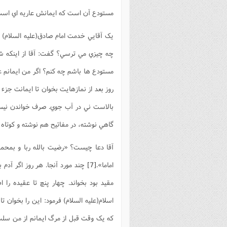
مستودع آن است که ايمانش عاريه اي است و
يک آقايي خدمت امام صادق(علیه السلام) آم
چه چيزي مي ترسي؟ گفت: آقا از اينکه ش
مستودع ها باشم چه کنم؟ اگر من ايمانم عا
روز بعد از نمازهايت بخوان تا ايمانت جزء
بالاست ني در آب جوي. صرف خواندن نيس
گاهي نوشته، در مفاتيح هم نوشته و کوتاه 
آقا دعا چيست؟ «رضيت بالله ربا و بمحمد صلي
اماما».
[7]
چند مورد آنجا. هر روز اگر آدم ب
مقيد بود بخواند. چهار پنچ تا عقيده را ا
اسلام(علیه السلام) فرمود: اين را بخوان ت
که يک وقت قبل از مرگ ايمانم از من سلب 