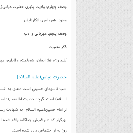
فصل 
وصف چهارم: ولایت پذیری حضرت عباس(ع
علوم
وجود رهبر، امری انکارناپذیر
خ
وصف پنجم: مهربانی و ادب
ذکر مصیبت
کلید واژه ها: ایمان، شجاعت، وفاداری، مه
حضرت عباس(علیه السلام)
شب تاسوعاي حسيني است متعلق به افسر رش
السلام) است. گرچه حضرت ابالفضل(علیه ال
از امام حسين(عليه السلام) به شهادت رسي
بزرگوار که هم قبرش جداگانه واقع شده 
روز به او اختصاص داده شده است.