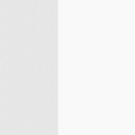
نصیریه (شیعی)
سایر فرق شیعی