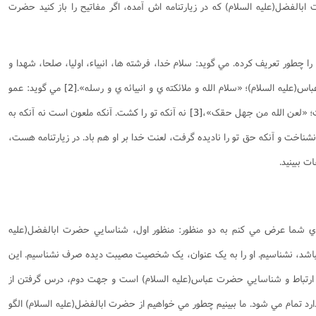
بالفضل(علیه السلام) که در زيارتنامه اش آمده، اگر مفاتيح را باز کنيد حضرت
را چطور تعريف کرده. مي گويد: سلام خدا، فرشته ها، انبياء، اوليا، صلحا، شهدا و
(علیه السلام)؛ «سلام الله و ملائکته ي و انبيائه ي و رسله».
[2]
مي گويد: عمو
ت؛ «لعن الله من جهل حقک»،
[3]
نه آنکه تو را کشت. آنکه ملعون است نه آنکه به
نشناخت و آنکه حق تو را ناديده گرفت، لعنت خدا بر او هم باد. در زيارتنامه هست،
 ببينيد.
راي شما عرض مي کنم به دو منظور: منظور اول، شناسايي حضرت ابالفضل(علیه
باشد، نشناسيم. او را به يک عنوان، يک شخصيت مصيبت ديده صرف نشناسیم. اين
 ارتباط و شناسايي حضرت عباس(علیه السلام) است و جهت دوم، درس گرفتن از
 تمام مي شود. ما ببينيم چطور مي خواهيم از حضرت ابالفضل(علیه السلام) الگو