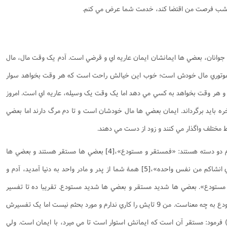
امشب فرصت من اقتضا کند، خدمت شما عرض مي کنم.
، جوانان، بعضي ها ايمانشان ايمان عاريه اي و قرضي است. آدم يک وقت مال، مال
وتوري مال خودش است؛ خوب اين خيالش راحت است که هر وقت بخواهد سوار
 و هر وقت بخواهد به کسي مي دهد اما يک وقت يک وسيله، عاريه اي است. امروز
اخره بايد برگرداند. ايمان بعضي ها مال خودشان است و تا دم مرگ دارند اما بعضي
 مختلف واگذار مي کنند و زود از دست مي دهند.
ردم دو دسته هستند: «فمستقر و مستودع»،
[4]
بعضي ها مستقر هستند و بعضي ها
ي انشاکم من نفس واحده»،
[5]
همۀ شما از پدر و مادر واحد به دنيا آمديد، آدم و
 مستودع». بعضي ها شديد مستقر و بعضي ها شديد مستودع. تقريبا ده تا تفسير
براي اين دو تا کلمه شده که مستقر و مستودع به چه معناست. من 9 تايش را کاري ندارم و مورد بحثم نيست اما يک تفسيرش
م) فرمود: مستقر آن است که ايمانش استوار است تا مي ميرد، با ايمان است. ولي