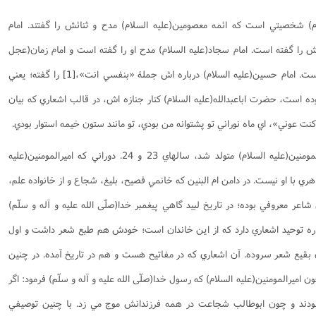
 شخصيتي است که ائمه معصومين(علیه السلام) مدح و ثنائش را گفتند. امام
ش را گفته است. امام سجاد(علیه السلام) مدح او را گفته است و امام زمان(عجل
ه است. امام حسين(عليه السلام) درباره اش جملۀ «بنفسي انت»،
[1]
را گفته؛ يعني
وده است، حضرت اباعبدالله(علیه السلام) کنار جنازه اش، در قالب اشعاري که بيان
 کنت عوني»، اي ماه نوراني تو پشتوانه من بودي، تو مانند ستون خيمه استوار بودي.
شخصيتي که در دوران خانه نشيني اميرالمومنين(علیه السلام) متولد شد، سالهاي 23 و 24. دوراني که اميرالمومنين(علیه
ري با او نيست. در دامن ام البنين که خانمي فصيح، بليغ، شجاع و از خانواده علم،
ر معروفي بوده؛ در تاريخ لبيد گاهي پيغمبر خدا(صلّی الله علیه و آله و سلّم)
رباره توحيد اشعاري دارد که از اين خاندان است؛ خودش هم طبع شعر داشت و اول
بقيع شعر سروده. آن اشعاري که در مفاتيح هست و هم در تاريخ آمده. در چنين
ن اميرالمومنين(علیه السلام) که رسول خدا(صلّی الله علیه و آله و سلّم) فرمود: اگر
بودند و چون ابوطالب شجاعت در همه فرزندانش موج مي زد. با چنين توصيفي