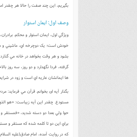
بگيريم، اين چند صفت را حالا هر چقدر 
وصف اول: ایمان استوار
ويژگي اول، ايمان استوار و محکم. برادران
خودش است؛ يک دوچرخه اي، ماشيني و م
بشود و هر وقت بخواهد در خانه مي گذارد
گرفته، فردا نگهدارد و دو روز، سه روز بال
ها ايمانشان عاريه اي است و زود در شرايط
بگذار آيه ای بخوانم. قرآن مي فرمايد: م
مستودع. چقدر اين آيه زيباست: «هو الذ
حوا ولي بعدا دو دسته شديد، «فمستقر و
که در روايت آمده، امام صادق(علیه السلا