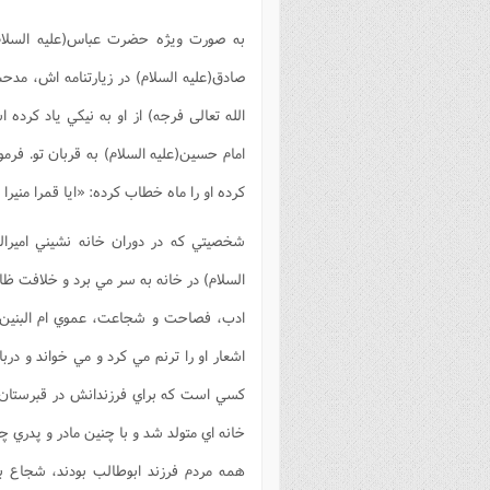
به صورت ويژه حضرت عباس(علیه السلام)
صادق(علیه السلام) در زيارتنامه اش، مدح
الله تعالی فرجه) از او به نيکي ياد کرد
امام حسين(علیه السلام) به قربان تو. فرم
کرده او را ماه خطاب کرده: «ايا قمرا منيرا
السلام) در خانه به سر مي برد و خلافت ظاه
ادب، فصاحت و شجاعت، عموي ام البنين شاع
اشعار او را ترنم مي کرد و مي خواند و د
کسي است که براي فرزندانش در قبرستان 
خانه اي متولد شد و با چنين مادر و پدري چو
همه مردم فرزند ابوطالب بودند، شجاع 