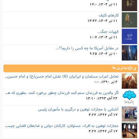
ا
ش
11 تیر 1404, 17:0
و
ف
کارهای کثیف
(
ذ
ن
11 تیر 1404, 13:42
م
م
غ
م
الهیات جنگ...
م
(
11 تیر 1404, 10:7
ش
ب
در مقابل آمریکا ما چه کسی را داریم؟!...
ه
(
10 تیر 1404, 9:25
و
ن
ا
پر بازدیدترین ها
ف
ح
م
تعامل اعراب مسلمان و ایرانیان (6) نقش امام حسن(ع) و امام حسین(ع) در فتح ایران
(
م
4 تیر 1390, 0:0
ن
اگر والدین به فرزندان ستم کنند فرزندان چطور برخورد کنند، بطوری که هم موجب ناراحتی آنها نشود و هم بتوانند آنها را امر به معروف و نهی از منکر کنند، و اگر نصیحت تأثیر نداشت چطور باید با آنها برخورد کرد؟
ش
(
24 آبان 1393, 14:10
د
س
ف
آشنایی با مجازات توهین و درگیری با مأموران پلیس
ف
م
17 آذر 1397, 4:27
ش
م
مجازات‌ توهین به افراد، مسئولان، کارکنان دولتی و ضابطان قضایی چیست؟
17 آذر 1397, 4:27