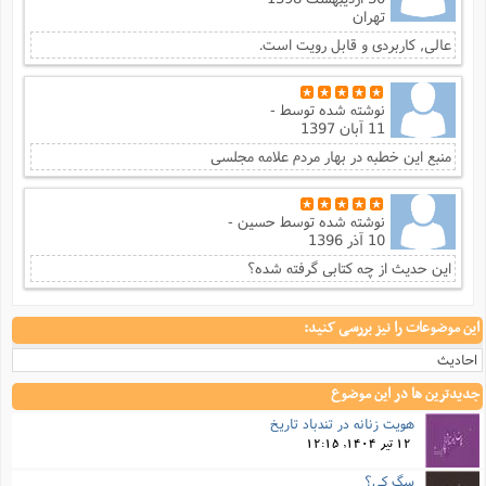
ت
ا
تهران
ا
ف
ح
ت
ت
س
ن
عالی, کاربردی و قابل رویت است.
ج
ذ
ق
ش
م
و
م
م
س
م
ج
(
ا
نوشته شده توسط
-
و
11 آبان 1397
ج
ش
ح
چ
م
ع
س
منبع این خطبه در بهار مردم علامه مجلسی
ف
خ
(
ا
ف
ن
ن
ت
م
ذ
م
نوشته شده توسط
حسین -
ت
م
10 آذر 1396
م
ک
ا
ش
(
این حدیث از چه کتابی گرفته شده؟
ه
ش
پ
ع
ا
چ
و
این موضوعات را نیز بررسی کنید:
ا
و
ع
ش
پ
(
ف
احادیث
ذ
ف
ن
م
ز
جدیدترین ها در این موضوع
ن
ت
ا
(
م
هویت زنانه در تندباد تاریخ
ت
ح
م
12 تیر 1404, 12:15
ا
ع
(
سگ کی؟
ع
ش