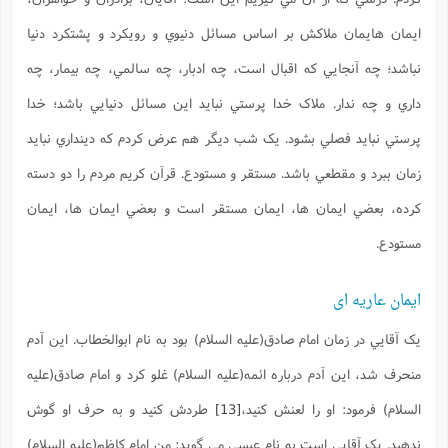
ايمان هايمان ملاکش بر اساس مسائل دنيوي و رويکرد و پشتکرد دنيا
نباشد؛ چه آنجايي که اقبال است، چه ادبار، چه سالمي، چه بيمار، چه
داري و چه ندار. ملاک خدا پرستي نبايد اين مسائل دنيايي باشد؛ خدا
پرستي نبايد فصلي بشود. يک شب ديگر هم عرض کردم که دينداري نبايد
زمان ببرد و مقطعي باشد. مستقر و مستودع. قرآن کريم مردم را دو دسته
کرده، بعضي ايمان ها، ايمان مستقر است و بعضي ايمان ها، ايمان
مستودع.
ایمان عاریه ای
يک آقايي در زمان امام صادق(علیه السلام) بود به نام ابوالخطاب. اين آدم
منحرف شد، اين آدم درباره ائمه(علیه السلام) غلو کرد و امام صادق(علیه
السلام) فرمود: او را لعنش کنيد،
[13]
طردش کنيد و به حرف او گوش
ندهيد. يک آقايي است به نام عيسي مي گويد: من امام کاظم(علیه السلام)