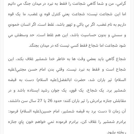
گرامي، من و شما گاهي شجاعت را فقط به نبرد در ميدان جنگ مي دانيم
اما اين شجاعت نيست؛ شجاعت يعني کنترل قوه ي غضب. ما يک قوه
داريم به نام غضب. اگر بي باکي و تهور باشد، غلط است. اگر انسان خمودي
و سستي و بدون حساسيت باشد، اين هم غلط است. حد وسطش مي
شود شجاعت اما شجاع فقط کسي نيست که در ميدان بجنگد.
شجاع گاهي بايد بعضي وقت ها به خاطر خدا شمشير غلاف بکند، اين
شجاع است و فقط به نبرد نيست. وقتي بدن امام حسن مجتبي(علیه
السلام) تير باران شد، حضرت ابالفضل(علیه السلام) دست به قبضه
شمشير برد. يک شجاع، يک قوي، يک جوان رشيد ايستاده باشد و در
مقابلش جنازه برادرش را تير باران کنند؛ حدود 26 يا 27 سال سن داشتند،
آن زمان تا دست برد به قبضه شمشير، امام حسين(علیه السلام) فرمود:
برادرم شمشير را غلاف کن، برادرم فرموده نمي خواهم خون پاي جنازه
ريخته بشود.