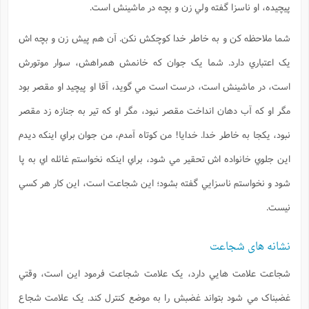
پيچيده، او ناسزا گفته ولي زن و بچه در ماشينش است.
شما ملاحظه کن و به خاطر خدا کوچکش نکن. آن هم پيش زن و بچه اش
يک اعتباري دارد. شما يک جوان که خانمش همراهش، سوار موتورش
است، در ماشينش است، درست است مي گويد، آقا او پيچيد او مقصر بود
مگر او که آب دهان انداخت مقصر نبود، مگر او که تير به جنازه زد مقصر
نبود، يکجا به خاطر خدا. خدايا! من کوتاه آمدم، من جوان براي اينکه ديدم
اين جلوي خانواده اش تحقير مي شود، براي اينکه نخواستم غائله اي به پا
شود و نخواستم ناسزايي گفته بشود؛ اين شجاعت است، اين کار هر کسي
نيست.
نشانه های شجاعت
شجاعت علامت هايي دارد، يک علامت شجاعت فرمود اين است، وقتي
غضبناک مي شود بتواند غضبش را به موضع کنترل کند. يک علامت شجاع