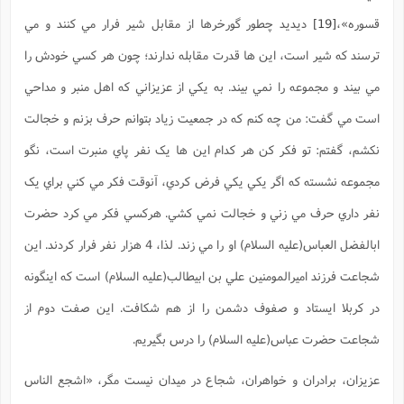
قسوره»،
[19]
ديديد چطور گورخرها از مقابل شير فرار مي کنند و مي
ترسند که شير است، اين ها قدرت مقابله ندارند؛ چون هر کسي خودش را
مي بيند و مجموعه را نمي بيند. به يکي از عزيزاني که اهل منبر و مداحي
است مي گفت: من چه کنم که در جمعيت زياد بتوانم حرف بزنم و خجالت
نکشم، گفتم: تو فکر کن هر کدام اين ها يک نفر پاي منبرت است، نگو
مجموعه نشسته که اگر يکي يکي فرض کردي، آنوقت فکر مي کني براي يک
نفر داري حرف مي زني و خجالت نمي کشي. هرکسي فکر مي کرد حضرت
ابالفضل العباس(علیه السلام) او را مي زند. لذا، 4 هزار نفر فرار کردند. اين
شجاعت فرزند اميرالمومنين علي بن ابيطالب(عليه السلام) است که اينگونه
در کربلا ايستاد و صفوف دشمن را از هم شکافت. اين صفت دوم از
شجاعت حضرت عباس(علیه السلام) را درس بگيريم.
عزيزان، برادران و خواهران، شجاع در ميدان نيست مگر،
«اشجع الناس