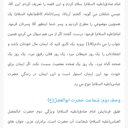
امام صادق(علیه السلام) سلام کردم و اين قصه را تعريف کردم. اين آقا،
عيسي شلقان مي گويد، گفتم: آريالا، پسرتانامام کاظم(علیه السلام) يک
همچين موضوعي را مطرح کرديم و پسر شما اينطور آقا پسرتان فرمود.
امام(علیه السلام) فرمود: درست گفته؛ اگر از من هم سوال مي کردي همين
جواب را مي دادم.
[14]
برويد يک کاري کنيد ک ايمان مال خودتان باشد و
اعتقادتان را يک روز شيطان نبرد، يک روز فلان رفيق نبرد، يک روز يک
صحنه گناه نبرد، يک روز يک صحنه معصيت سست نکند. اگر ايمان براي
خودت بود اين ايمان استوار است و اين ايمان در زندگي حضرت
عباس(علیه السلام) موج مي زد.
وصف دوم: شجاعت حضرت ابوالفضل(ع)
طبق فرمايش امام صادق(علیه السلام) ويژگي دوم حضرت ابالفضل
العباس(علیه السلام) شجاعت آن حضرت است. برادران عزيز، جوان هاي