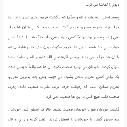
ديوار را تماشا مي کرد.
پيغمبر(صلي الله عليه و آله و سلّم) که برگشت فرمود: هيچ کس با اين ها
حرف نزند. تحريم سخن، تحريم گفتار. آمدند ديدند کسي با آن ها حرف
نمي زند، چه خبر بود تبوک؟ کسي جواب نمي داد. جنگ شد يا نشد؟ کسي
جواب نمي داد. همه با اين ها تحريم سکوت بودن حتی خانم هايشان هم
با آن ها حرف نمي زدند. پيغمبر اکرم(صلي الله عليه و آله و سلّم) آمدند
سوال کردند، خودتان مي توانيد صحبت نکنيد. آن ها هم واقعاً جهنمي شده.
يک وقتي کسي تحريم سخن بشود، مي فهمد يعني چه. بدترين تحريم،
تحريم سخن است که رفيقت حرف نزند، مادرت صحبت نکند، پدرت
صحبت نکند. هيچ کس با اين ها صحبت نمي کرد.
گفتند: خودمان هم با خودمان صحبت نکنيم. حالا که اينطور شد، خودشان
هم سخن گفتن با خودشان را تعطيل کردند. آنقدر گريه و زاري و ناله