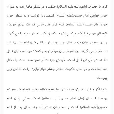
کرد. با حضرت اباعبدالله(علیه السلام) جنگيد و در لشکر مختار هم به عنوان
خون خواهي امام حسين(علیه السلام) اسمش را نوشت و به عنوان خون
خواه امام حسين(علیه السلام) قيام کرد. مثل جايي که يک دزدي خودش
لابه لاي مردم فرار کند و کسي نفهمد که دزد کيست. دارند دزد را مي گيرند
و اين هم در ميان مردم دنبال دزد بدود، دارند قاتل هاي امام حسين(علیه
السلام) را مي گيرند اين هم در ميان مردم دويد و گفت: من هم دنبال قاتل
ها هستم. خودش قاتل است، خودش جزء لشکر عمر سعد است؛ با مختار
هم نساخت و دو سال حکومت مختار بيشتر دوام نياورد، رفت به ابن زبير
پيوست.
شما نگو چقدر عمر کرده، نه اين ها همه کوتاه بوده، فاصله ها هم کم
بوده. 10 سال زمان امام حسن(علیه السلام) است، مدتي زمان امام
حسين(علیه السلام) است و بعد زمان مختار که چند سال بعد از امام