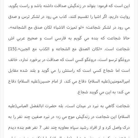
اين است که فرمود: بتواند در زندگيش صداقت داشته باشد و راست بگويد.
روايت داريم، اگر اشيا را تقسيم کنند، کذب مي رود در لشکر ترس و صدق
مي رود در لشکر شجاعت؛ «لو تميزت الاشياء لکان صدق مع الشجاعه»،
حالا شجاعت که بنده مي گويم به فارسي است و صحيح عربي اش
شجاعت است. «لکان الصدق مع الشجاعه و الکذب مع الجبن»،
[15]
دروغگو ترسو است، دروغگو کسي است که صداقت در برخورد ندارد، خائف
است اما شجاع کسي است که راستش را مي گويد و بلند شده مقابل
اميرالمومنين(علیه السلام) دفاع مي کند، از امام حسين(علیه السلام) دفاع
مي کند؛ به اين مي گويند شجاع.
شجاعت گاهي به نبرد در ميدان است، بله حضرت ابالفضل العباس(علیه
السلام) اين شجاعت در زندگيش موج مي زد؛ در نبرد صفين چند نفر را به
درک واصل کرد و از افراد رشيد سپاه معاويه چند نفر. 7 نفر هم بنده ديدم
نوشتند در يک نبرد، حضرت عباس(علیه السلام) با اينکه در صفين خيلي