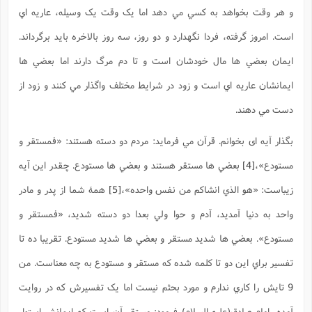
و هر وقت بخواهد به کسي مي دهد اما يک وقت يک وسيله، عاريه اي
است. امروز گرفته، فردا نگهدارد و دو روز، سه روز بالاخره بايد برگرداند.
ايمان بعضي ها مال خودشان است و تا دم مرگ دارند اما بعضي ها
ايمانشان عاريه اي است و زود در شرايط مختلف واگذار مي کنند و زود از
دست مي دهند.
بگذار آيه ای بخوانم. قرآن مي فرمايد: مردم دو دسته هستند: «فمستقر و
مستودع»،
[4]
بعضي ها مستقر هستند و بعضي ها مستودع. چقدر اين آيه
زيباست: «هو الذي انشاکم من نفس واحده»،
[5]
همۀ شما از پدر و مادر
واحد به دنيا آمديد، آدم و حوا ولي بعدا دو دسته شديد، «فمستقر و
مستودع». بعضي ها شديد مستقر و بعضي ها شديد مستودع. تقريبا ده تا
تفسير براي اين دو تا کلمه شده که مستقر و مستودع به چه معناست. من
9 تايش را کاري ندارم و مورد بحثم نيست اما يک تفسيرش که در روايت
آمده، امام صادق(علیه السلام) فرمود: مستقر آن است که ايمانش استوار