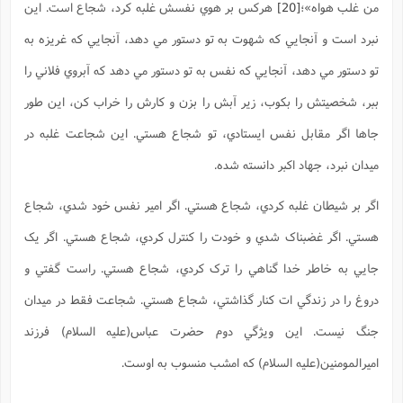
من غلب هواه»
؛
[20]
هرکس بر هوي نفسش غلبه کرد، شجاع است. اين
نبرد است و آنجايي که شهوت به تو دستور مي دهد، آنجايي که غريزه به
تو دستور مي دهد، آنجايي که نفس به تو دستور مي دهد که آبروي فلاني را
ببر، شخصيتش را بکوب، زير آبش را بزن و کارش را خراب کن، اين طور
جاها اگر مقابل نفس ايستادي، تو شجاع هستي. اين شجاعت غلبه در
ميدان نبرد، جهاد اکبر دانسته شده.
اگر بر شيطان غلبه کردي، شجاع هستي. اگر امير نفس خود شدي، شجاع
هستي. اگر غضبناک شدي و خودت را کنترل کردي، شجاع هستي. اگر يک
جايي به خاطر خدا گناهي را ترک کردي، شجاع هستي. راست گفتي و
دروغ را در زندگي ات کنار گذاشتي، شجاع هستي. شجاعت فقط در ميدان
جنگ نيست. اين ويژگي دوم حضرت عباس(علیه السلام) فرزند
اميرالمومنين(علیه السلام) که امشب منسوب به اوست.