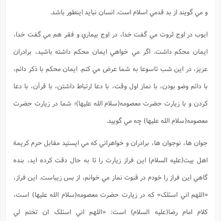
و مي گويند از بد قدمي اسلام است. انسان نبايد اينطور باشد.
ايوب در اوج ثروت مي گفت خدا، در اوج بيماري و فقر هم مي گفت خدا،
ايمان محکم داشت. اگر مي خواهي ايمان محکم داشته باشيد، برادران
عزيز، در اين شب تاسوعا به شما عرض مي کنم. ايمان محکم با ذکر دائم،
با دائم وضو بودن، با نماز اول وقت، با دعا ارتباط داشتن، با قرآن، با دعا
کردن و با زيارت حضرت معصومه(سلام الله علیها)؛ شما در زيارت حضرت
معصومه(سلام الله علیها) چه مي گوييد.
جوان ها، نوجوان ها، برادران و خواهراني که مي ايستيد مقابل حرم کريمۀ
اهل بيت(علیه السلام) اين فراز زيارت را تا به حال دقت کرده ايد، بنده
گاهي اين فراز را خودم در قنوت نماز مي خوانم، از بس زيباست. اين فراز،
«اللهم اني اسئلک» که در زيارت حضرت معصومه(سلام الله علیها) است،
کلام امام رضا(علیه السلام) است: «اللهم اني اسئلک ان تختم لي