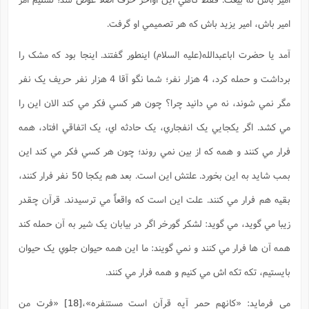
امير باش، امير يزيد باش که هر تصميمي او گرفت.
آمد يا حضرت اباعبدالله(علیه السلام) اينطور گفتند. اينجا بود که مشک را
برداشت و حمله کرد، 4 هزار نفر؛ شما نگو آقا 4 هزار نفر حريف يک نفر
مگر نمي شوند، نه مي دانيد چرا؟ چون هر کسي فکر مي کند الان اين را
مي کشد. اگر يکجايي يک انفجاري، يک حادثه اي، يک اتفاقي افتاد، همه
فرار مي کنند و همه که از بين نمي روند؛ چون هر کسي فکر مي کند اين
بمب شايد به اين بخورد. علتش اين است. بعد هم يکجا 50 نفر فرار کنند،
بقيه هم فرار مي کنند. علت اين است که واقعاً مي ترسيدند. قرآن چقدر
زيبا مي گويد، مي گويد: لشکر گورخر اگر در بيابان يک شير به آن حمله کند
همه آن ها فرار مي کنند و نمي گويند: ما اين همه حيوان جلوي يک حيوان
بايستيم، تکه تکه اش مي کنيم و همه فرار مي کنند.
مي فرمايد: «کانهم حمر آيه قرآن است مستنفره»،
[18]
«فرت من