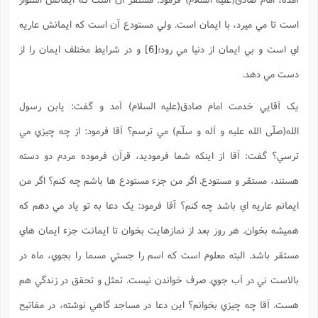
است تا مي ميرد، با ايمان است. ولي مستودع آن است که ايمانش عاريه
اي است و بي ايمان از دنيا مي رود؛
[6]
و در شرايط مختلف ايمان را از
دست مي دهد.
يک آقايي خدمت امام صادق(علیه السلام) آمد و گفت: يابن رسول
الله(صلّی الله علیه و آله و سلّم) مي ترسم؟ آقا فرمود: از چه چيزي مي
ترسي؟ گفت: آقا از اينکه شما فرموديد، قرآن فرموده مردم دو دسته
هستند، مستقر و مستودع. اگر من جزء مستودع ها باشم چه کنم؟ اگر من
ايمانم عاريه اي باشد چه کنم؟ آقا فرمود: يک دعا به تو ياد مي دهم که
هميشه بخوان. هر روز بعد از نمازهايت بخوان تا ايمانت جزء ايمان هاي
مستقر باشد. البته معلوم است که اسم را جستي مسما را بجوي، ماه در
بالاست ني در آب جوي. صرف خواندن نيست. تمثل و تحقق در زندگي هم
هست. آقا چه چيزي بخوانم؟ اين دعا در مساجد گاهي نوشته، در مفاتيح