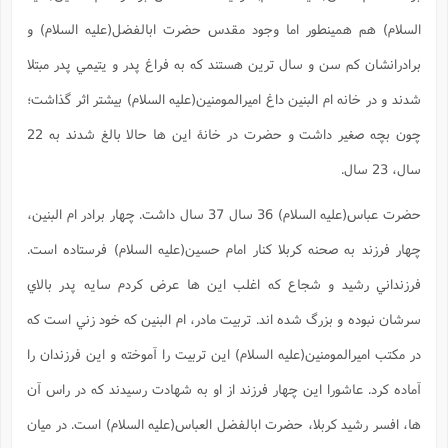
ا
ش
السلام) هم همينطور اما وجود مقدس حضرت ابالفضل(علیه السلام) و
و
ف
(
ذ
ن
برادرانشان کم سن و سال ترين هستند که به فراغ پدر و يتيمي پدر مبتلا
م
م
غ
م
شدند و در خانه ام البنين داغ اميرالمومنين(علیه السلام) بيشتر اثر گذاشت؛
م
(
چون بچه صغير داشت و حضرت در خانۀ اين ها حالا بالغ شدند به 22
ش
ب
ه
(
سال، 23 سال.
و
ن
ا
حضرت عباس(علیه السلام) 36 سال 37 سال داشت. چهار برادر ام البنين،
ف
ح
م
(
چهار فرزند به صحنه کربلا کنار امام حسين(عليه السلام) فرستاده است.
م
ن
فرزنداني رشيد و شجاع که اغلب اين ها عرض کردم سايه پدر بالاي
ش
(
سرشان نبوده و بزرگ شده اند. تربيت مادر، ام البنين که خود زني است که
د
س
ف
در مکتب اميرالمومنين(عليه السلام) اين تربيت را آموخته و اين فرزندان را
ف
م
ش
م
آماده کرد. عاشورا اين چهار فرزند از او به شهادت رسيدند که در راس آن
ها، افسر رشيد کربلا، حضرت ابالفضل العباس(علیه السلام) است. در ميان