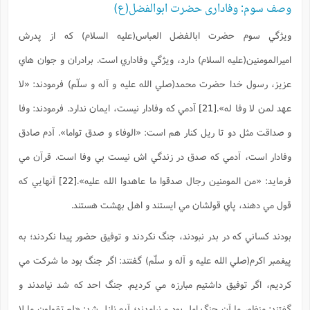
وصف سوم: وفاداری حضرت ابوالفضل(ع)
ويژگي سوم حضرت ابالفضل العباس(علیه السلام) که از پدرش
اميرالمومنين(عليه السلام) دارد، ويژگي وفاداري است. برادران و جوان هاي
عزيز، رسول خدا حضرت محمد(صلي الله عليه و آله و سلّم) فرمودند:
«لا
عهد لمن لا وفا له».
[21]
آدمي که وفادار نيست، ايمان ندارد. فرمودند: وفا
و صداقت مثل دو تا ريل کنار هم است:
«الوفاء و صدق تواما».
آدم صادق
وفادار است، آدمي که صدق در زندگي اش نيست بي وفا است. قرآن مي
فرمايد:
«من المومنين رجال صدقوا ما عاهدوا الله عليه»
.
[22]
آنهايي که
قول مي دهند، پاي قولشان مي ايستند و اهل بهشت هستند.
بودند کساني که در بدر نبودند، جنگ نکردند و توفيق حضور پيدا نکردند؛ به
پيغمبر اکرم(صلي الله عليه و آله و سلّم) گفتند: اگر جنگ بود ما شرکت مي
کرديم، اگر توفيق داشتيم مبارزه مي کرديم. جنگ احد که شد نيامدند و
گفتند: منظور ما آن جنگ اول بود و نيامدند؛ آيه نازل شد:
«لم تقولون ما لا