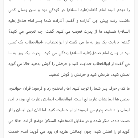
را ديدم. البته امام کاظم(علیه السلام) در کودکي بود و سن وسال کمي
داشت. رفتم پيش اين آقازاده و گفتم: آقازاده شما پسر امام صادق(علیه
السلام) هستيد، ما از پدرت تعجب مي کنيم. گفت: چه تعجبي مي کنيد؟
گفتم: بابايت يک روز به ما مي گفت از ابوالخطاب، -ابوالخطاب يک کسي
بود در زمان امام صادق(علیه السلام) زندگي مي کرد.- پدرت يک روز به ما
مي گفت از ابوالخطاب حمايت کنيد و حرفش را گوش بدهيد حالا مي گويد
لعنش کنيد، طردش کنيد و حرفش را گوش ندهيد.
ما کدام حرف پدر شما را توجه کنيم. امام لبخندي زد و فرمود: قرآن خواندي،
بعضي ها ايمانشان عاريه اي است. ابوالخطاب ايمانش عاريه اي بود؛ تا اين
ايمان را داشت پدرم مي فرمود: از او حمايت کنيد. اما الان اين ايمان را از
دست داده، منکر شده و در مقابل ائمه(علیه السلام) موضع گرفته. حالا مي
گويد او را لعنش کنيد؛ چون ايمانش عاريه اي بود. مي گويد: آمدم خدمت