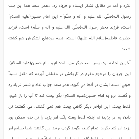
نکرد و آمد در مقابل لشکر ايستاد و فرياد زد: «عمر سعد هذا ابن بنت
رسول الله(صلّی الله علیه و آله و سلّم)» اين امام حسين(علیه السلام)
است، فرزند دختر رسول الله(صلّی الله علیه و آله و سلّم) است، فرزند
حضرت فاطمه(سلام الله علیها) است، همه مردهاي لشکرش هم کشته
شدند.
آخرين لحظه بود، پسر سعد ديگر من مانده ام و امام حسين(علیه السلام).
اين جريان را مرحوم مقرم در تاريخش در مقتلش آورده که مقتل نسبتاً
خوبي است. ايشان در آنجا مي گويد: عمر سعد جواب نداد و شمر فرياد زد
و گفت: برو به امام حسين(علیه السلام) بگو بيعت کند تا آب را باز کنيم،
فقط بيعت. اين اواخر ديگر گاهي بيعت هم نمي گفتند، مي گفتند: تن
دادن به امر يزيد؛ نه اينکه فقط بيعت بلکه امر يزيد را تن بده. ممکن بود
يزيد امر کند بگويد اعدام کنيد، بگويد گردن بزنيد. مي گفتند: شما تسليم امر
امير باش نه بيعت. فقط گاهي اين اواخر حرف اصلاً عوض شد؛ تسليم امر