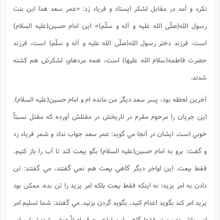
نکرد و آمد در مقابل لشکر ايستاد و فرياد زد: «عمر سعد هذا ابن بنت
رسول الله(صلّی الله علیه و آله و سلّم)» اين امام حسين(علیه السلام)
است، فرزند دختر رسول الله(صلّی الله علیه و آله و سلّم) است، فرزند
حضرت فاطمه(سلام الله علیها) است، همه مردهاي لشکرش هم کشته
شدند.
آخرين لحظه بود، پسر سعد ديگر من مانده ام و امام حسين(علیه السلام).
اين جريان را مرحوم مقرم در تاريخش در مقتلش آورده که مقتل نسبتاً
خوبي است. ايشان در آنجا مي گويد: عمر سعد جواب نداد و شمر فرياد زد
و گفت: برو به امام حسين(علیه السلام) بگو بيعت کند تا آب را باز کنيم،
فقط بيعت. اين اواخر ديگر گاهي بيعت هم نمي گفتند، مي گفتند: تن
دادن به امر يزيد؛ نه اينکه فقط بيعت بلکه امر يزيد را تن بده. ممکن بود
يزيد امر کند بگويد اعدام کنيد، بگويد گردن بزنيد. مي گفتند: شما تسليم امر
امير باش نه بيعت. فقط گاهي اين اواخر حرف اصلاً عوض شد؛ تسليم امر