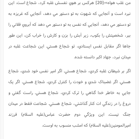
من غلب هواه»
؛
[20]
هرکس بر هوي نفسش غلبه کرد، شجاع است. اين
نبرد است و آنجايي که شهوت به تو دستور مي دهد، آنجايي که غريزه به
تو دستور مي دهد، آنجايي که نفس به تو دستور مي دهد که آبروي فلاني را
ببر، شخصيتش را بکوب، زير آبش را بزن و کارش را خراب کن، اين طور
جاها اگر مقابل نفس ايستادي، تو شجاع هستي. اين شجاعت غلبه در
ميدان نبرد، جهاد اکبر دانسته شده.
اگر بر شيطان غلبه کردي، شجاع هستي. اگر امير نفس خود شدي، شجاع
هستي. اگر غضبناک شدي و خودت را کنترل کردي، شجاع هستي. اگر يک
جايي به خاطر خدا گناهي را ترک کردي، شجاع هستي. راست گفتي و
دروغ را در زندگي ات کنار گذاشتي، شجاع هستي. شجاعت فقط در ميدان
جنگ نيست. اين ويژگي دوم حضرت عباس(علیه السلام) فرزند
اميرالمومنين(علیه السلام) که امشب منسوب به اوست.