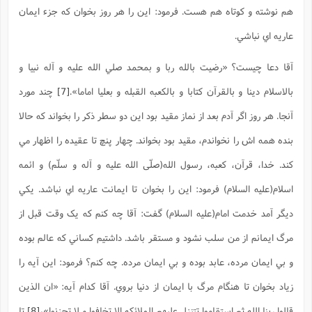
هم نوشته و کوتاه هم هست. فرمود: اين را هر روز بخوان که جزء ايمان
عاريه اي نباشي.
آقا دعا چيست؟ «رضيت بالله ربا و بمحمد صلي الله عليه و آله نبيا و
بالاسلام دينا و بالقرآن کتابا و بالکعبه القبله و بعليا اماما».
[7]
چند مورد
آنجا. هر روز اگر آدم بعد از نماز مقيد بود اين دو سطر ذکر را بخواند که حالا
بنده همه اش را نخواندم، مقيد بود بخواند. چهار پنچ تا عقيده را اظهار مي
کند. خدا، قرآن، کعبه، رسول الله(صلّی الله علیه و آله و سلّم) و ائمه
اسلام(علیه السلام) فرمود: اين را بخوان تا ايمانت عاريه اي نباشد. يکي
ديگر آمد خدمت امام(علیه السلام) گفت: آقا چه کنم که يک وقت قبل از
مرگ ايمانم از من سلب نشود و مستقر باشد. داشتيم کساني که عالم بوده
و بي ايمان مرده، عابد بوده و بي ايمان مرده. چه کنم؟ فرمود: اين آيه را
زياد بخوان تا هنگام مرگ با ايمان از دنيا بروي. آقا کدام آيه: «ان الذين
قالوا ربنا الله ثم استقاموا تتنزل عليهم الملائکه الا تخافوا و لا تحزنوا»،
[8]
تا