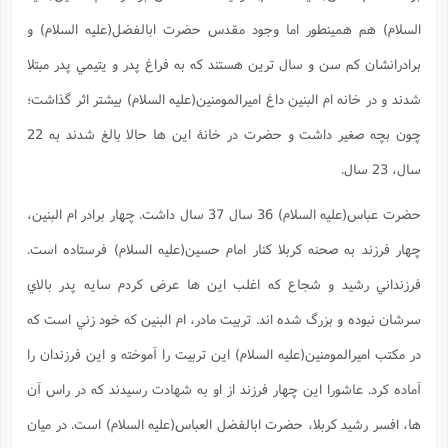
ا
ش
السلام) هم همينطور اما وجود مقدس حضرت ابالفضل(علیه السلام) و
و
ف
(
ذ
ن
برادرانشان کم سن و سال ترين هستند که به فراغ پدر و يتيمي پدر مبتلا
م
م
غ
م
شدند و در خانه ام البنين داغ اميرالمومنين(علیه السلام) بيشتر اثر گذاشت؛
م
(
چون بچه صغير داشت و حضرت در خانۀ اين ها حالا بالغ شدند به 22
ش
ب
ه
(
سال، 23 سال.
و
ن
ا
حضرت عباس(علیه السلام) 36 سال 37 سال داشت. چهار برادر ام البنين،
ف
ح
م
(
چهار فرزند به صحنه کربلا کنار امام حسين(عليه السلام) فرستاده است.
م
ن
فرزنداني رشيد و شجاع که اغلب اين ها عرض کردم سايه پدر بالاي
ش
(
سرشان نبوده و بزرگ شده اند. تربيت مادر، ام البنين که خود زني است که
د
س
ف
در مکتب اميرالمومنين(عليه السلام) اين تربيت را آموخته و اين فرزندان را
ف
م
ش
م
آماده کرد. عاشورا اين چهار فرزند از او به شهادت رسيدند که در راس آن
ها، افسر رشيد کربلا، حضرت ابالفضل العباس(علیه السلام) است. در ميان