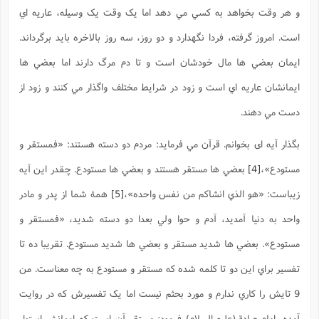
و هر وقت بخواهد به کسي مي دهد اما يک وقت يک وسيله، عاريه اي
است. امروز گرفته، فردا نگهدارد و دو روز، سه روز بالاخره بايد برگرداند.
ايمان بعضي ها مال خودشان است و تا دم مرگ دارند اما بعضي ها
ايمانشان عاريه اي است و زود در شرايط مختلف واگذار مي کنند و زود از
دست مي دهند.
بگذار آيه ای بخوانم. قرآن مي فرمايد: مردم دو دسته هستند: «فمستقر و
مستودع»،
[4]
بعضي ها مستقر هستند و بعضي ها مستودع. چقدر اين آيه
زيباست: «هو الذي انشاکم من نفس واحده»،
[5]
همۀ شما از پدر و مادر
واحد به دنيا آمديد، آدم و حوا ولي بعدا دو دسته شديد، «فمستقر و
مستودع». بعضي ها شديد مستقر و بعضي ها شديد مستودع. تقريبا ده تا
تفسير براي اين دو تا کلمه شده که مستقر و مستودع به چه معناست. من
9 تايش را کاري ندارم و مورد بحثم نيست اما يک تفسيرش که در روايت
آمده، امام صادق(علیه السلام) فرمود: مستقر آن است که ايمانش استوار