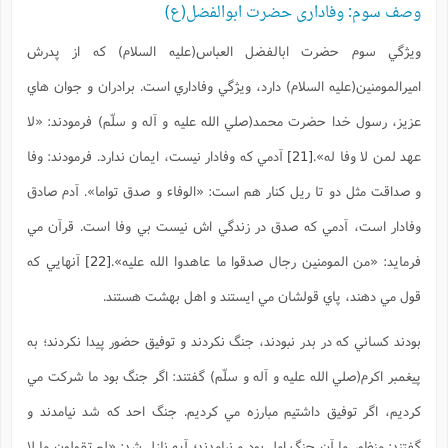
وصف سوم: وفاداری حضرت ابوالفضل(ع)
ويژگي سوم حضرت ابالفضل العباس(علیه السلام) که از پدرش
اميرالمومنين(عليه السلام) دارد، ويژگي وفاداري است. برادران و جوان هاي
عزيز، رسول خدا حضرت محمد(صلي الله عليه و آله و سلّم) فرمودند:
«لا
عهد لمن لا وفا له».
[21]
آدمي که وفادار نيست، ايمان ندارد. فرمودند: وفا
و صداقت مثل دو تا ريل کنار هم است:
«الوفاء و صدق تواما».
آدم صادق
وفادار است، آدمي که صدق در زندگي اش نيست بي وفا است. قرآن مي
فرمايد:
«من المومنين رجال صدقوا ما عاهدوا الله عليه»
.
[22]
آنهايي که
قول مي دهند، پاي قولشان مي ايستند و اهل بهشت هستند.
بودند کساني که در بدر نبودند، جنگ نکردند و توفيق حضور پيدا نکردند؛ به
پيغمبر اکرم(صلي الله عليه و آله و سلّم) گفتند: اگر جنگ بود ما شرکت مي
کرديم، اگر توفيق داشتيم مبارزه مي کرديم. جنگ احد که شد نيامدند و
گفتند: منظور ما آن جنگ اول بود و نيامدند؛ آيه نازل شد:
«لم تقولون ما لا