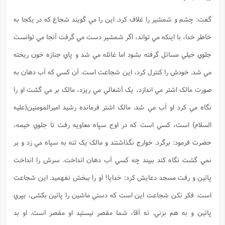
گفت: چشم و شمشير را غلاف کرد. اين را مي گويند شجاع که در يکجا به
خاطر خدا، با اينکه مي تواند، اگر شمشير دست مي گرفت آنجا مي توانست
جلوي خيلي مسائل گرفته بشود اما غائله مي شد و پاي جنازه خون ريخته
مي شد. خودش را کنترل کرد، اين شجاعت است. آن کسي که آب دهان به
صورت مالک اشتر مي اندازد، يک آشغالي مي ريزد، مالک بر مي گشت او را
نگاه مي کرد او آب مي شد. مالک اشتر فرمانده رشيد اميرالمومنين(علیه
السلام) است، کسي است که در اوج سپاه معاويه رفت تا جلوي خيمه،
حضرت فرمود: برگرد. خوارج نگذاشتند و مالک يک تنه به سپاه مي زد و بر
نمي گشت نگاه کند ببيند چه کسي آب دهان انداخت. سرش را انداخت
پائين و رفت مسجد دعايش کرد: خدايا! او را ببخش نفهميد. اين شجاعت
است. فکر نکن شجاعت اين است که دستي ماشين را پائين بکشی، بپري
پائين و به هم بزني. نه آقا، شما مقصر نيستيد او مقصر است. او بد