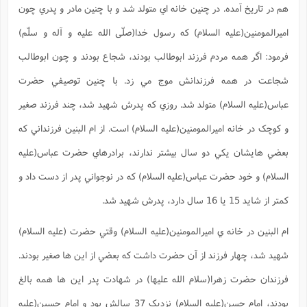
ت
هم در تاريخ آمده. در چنين خانه اي متولد شد و با چنين مادر و پدري چون
ا
ا
ف
ح
ت
ت
س
ن
ج
اميرالمومنين(علیه السلام) که رسول خدا(صلّی الله علیه و آله و سلّم)
ذ
ق
ش
م
و
م
م
فرمود: اگر همه مردم فرزند ابوطالب بودند، شجاع بودند و چون ابوطالب
س
م
ج
(
ا
و
شجاعت در همه فرزندانش موج مي زد. با چنين توصيفي حضرت
ج
ش
ح
چ
م
ع
س
ف
خ
(
عباس(علیه السلام) متولد شد. روزي که پدرش شهيد شد، چند فرزند صغير
ا
ف
ن
ن
و کوچک در خانه اميرالمومنين(علیه السلام) است. از ام البنين فرزنداني که
ت
م
ذ
م
ت
م
بعضي هايشان يکي دو سال بيشتر ندارند، برادرهاي حضرت عباس(علیه
م
ک
ا
ش
(
السلام) و خود حضرت عباس(علیه السلام) که در نوجواني پدر از دست داد و
ه
ش
پ
ع
ا
چ
و
کمتر از شايد 15 يا 16 سال دارد، پدرش شهيد شد.
ا
و
ع
ش
پ
(
ف
ام البنين در خانه ي اميرالمومنين(علیه السلام) وقتي حضرت (علیه السلام)
ذ
ف
ن
م
ز
ن
ت
شهيد شد، چهار فرزند از آن حضرت داشت که بعضي از اين ها صغير بودند.
ا
(
م
ت
ح
فرزندان حضرت زهرا(سلام الله عليها) در شهادت پدر اين ها همه بالغ
م
ا
ع
(
بودند، امام حسن(علیه السلام) نزديک 37 سالش بود و امام حسين(علیه
ع
ش