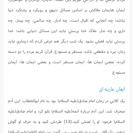
ايمان هايمان ملاکش بر اساس مسائل دنيوي و رويکرد و پشتکرد دنيا
نباشد؛ چه آنجايي که اقبال است، چه ادبار، چه سالمي، چه بيمار، چه
داري و چه ندار. ملاک خدا پرستي نبايد اين مسائل دنيايي باشد؛ خدا
پرستي نبايد فصلي بشود. يک شب ديگر هم عرض کردم که دينداري نبايد
زمان ببرد و مقطعي باشد. مستقر و مستودع. قرآن کريم مردم را دو دسته
کرده، بعضي ايمان ها، ايمان مستقر است و بعضي ايمان ها، ايمان
مستودع.
ایمان عاریه ای
يک آقايي در زمان امام صادق(علیه السلام) بود به نام ابوالخطاب. اين آدم
منحرف شد، اين آدم درباره ائمه(علیه السلام) غلو کرد و امام صادق(علیه
السلام) فرمود: او را لعنش کنيد،
[13]
طردش کنيد و به حرف او گوش
ندهيد. يک آقايي است به نام عيسي مي گويد: من امام کاظم(علیه السلام)