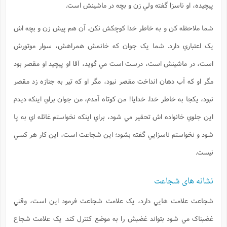
پيچيده، او ناسزا گفته ولي زن و بچه در ماشينش است.
شما ملاحظه کن و به خاطر خدا کوچکش نکن. آن هم پيش زن و بچه اش
يک اعتباري دارد. شما يک جوان که خانمش همراهش، سوار موتورش
است، در ماشينش است، درست است مي گويد، آقا او پيچيد او مقصر بود
مگر او که آب دهان انداخت مقصر نبود، مگر او که تير به جنازه زد مقصر
نبود، يکجا به خاطر خدا. خدايا! من کوتاه آمدم، من جوان براي اينکه ديدم
اين جلوي خانواده اش تحقير مي شود، براي اينکه نخواستم غائله اي به پا
شود و نخواستم ناسزايي گفته بشود؛ اين شجاعت است، اين کار هر کسي
نيست.
نشانه های شجاعت
شجاعت علامت هايي دارد، يک علامت شجاعت فرمود اين است، وقتي
غضبناک مي شود بتواند غضبش را به موضع کنترل کند. يک علامت شجاع