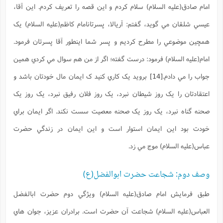
امام صادق(علیه السلام) سلام کردم و اين قصه را تعريف کردم. اين آقا،
عيسي شلقان مي گويد، گفتم: آريالا، پسرتانامام کاظم(علیه السلام) يک
همچين موضوعي را مطرح کرديم و پسر شما اينطور آقا پسرتان فرمود.
امام(علیه السلام) فرمود: درست گفته؛ اگر از من هم سوال مي کردي همين
جواب را مي دادم.
[14]
برويد يک کاري کنيد ک ايمان مال خودتان باشد و
اعتقادتان را يک روز شيطان نبرد، يک روز فلان رفيق نبرد، يک روز يک
صحنه گناه نبرد، يک روز يک صحنه معصيت سست نکند. اگر ايمان براي
خودت بود اين ايمان استوار است و اين ايمان در زندگي حضرت
عباس(علیه السلام) موج مي زد.
وصف دوم: شجاعت حضرت ابوالفضل(ع)
طبق فرمايش امام صادق(علیه السلام) ويژگي دوم حضرت ابالفضل
العباس(علیه السلام) شجاعت آن حضرت است. برادران عزيز، جوان هاي