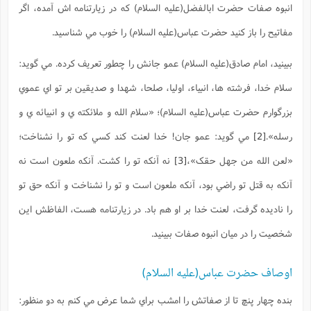
انبوه صفات حضرت ابالفضل(علیه السلام) که در زيارتنامه اش آمده، اگر
مفاتيح را باز کنيد حضرت عباس(علیه السلام) را خوب مي شناسيد.
ببينيد، امام صادق(علیه السلام) عمو جانش را چطور تعريف کرده. مي گويد:
سلام خدا، فرشته ها، انبياء، اوليا، صلحا، شهدا و صديقين بر تو اي عموي
بزرگوارم حضرت عباس(علیه السلام)؛ «سلام الله و ملائکته ي و انبيائه ي و
رسله».
[2]
مي گويد: عمو جان! خدا لعنت کند کسي که تو را نشناخت؛
«لعن الله من جهل حقک»،
[3]
نه آنکه تو را کشت. آنکه ملعون است نه
آنکه به قتل تو راضي بود، آنکه ملعون است و تو را نشناخت و آنکه حق تو
را ناديده گرفت، لعنت خدا بر او هم باد. در زيارتنامه هست، الفاظش اين
شخصيت را در ميان انبوه صفات ببينيد.
اوصاف حضرت عباس(علیه السلام)
بنده چهار پنچ تا از صفاتش را امشب براي شما عرض مي کنم به دو منظور: