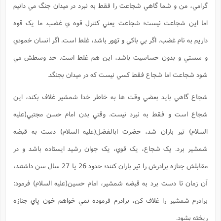
گرامي، من و شما گاهي شجاعت را فقط به نبرد در ميدان جنگ مي دانيم
اما اين شجاعت نيست؛ شجاعت يعني کنترل قوه ي غضب. ما يک قوه
داريم به نام غضب. اگر بي باکي و تهور باشد، غلط است. اگر انسان خمودي
و سستي و بدون حساسيت باشد، اين هم غلط است. حد وسطش مي
شود شجاعت اما شجاع فقط کسي نيست که در ميدان بجنگد.
شجاع گاهي بايد بعضي وقت ها به خاطر خدا شمشير غلاف بکند، اين
شجاع است و فقط به نبرد نيست. وقتي بدن امام حسن مجتبي(علیه
السلام) تير باران شد، حضرت ابالفضل(علیه السلام) دست به قبضه
شمشير برد. يک شجاع، يک قوي، يک جوان رشيد ايستاده باشد و در
مقابلش جنازه برادرش را تير باران کنند؛ حدود 26 يا 27 سال سن داشتند،
آن زمان تا دست برد به قبضه شمشير، امام حسين(علیه السلام) فرمود:
برادرم شمشير را غلاف کن، برادرم فرموده نمي خواهم خون پاي جنازه
ريخته بشود.