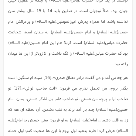
جوان بود، اصلاً نوجوان است. در صفين بايد 14 يا 15 سال بيشتر سن
نداشته باشد. اما همراه پدرش اميرالمومنين(علیه السلام) و برادرانش امام
حسن(علیه السلام) و امام حسين(علیه السلام) به ميدان آمده، شجاعت
حضرت عباس(علیه السلام) است. کربلا هم اين امام حسين(علیه السلام)
بود که حضرت عباس(علیه السلام) را نگه داشت و الا زودتر از اين ها ميدان
رفته بود.
هر چه مي آمد و می گفت: برادر «ضاق صدري»،
[16]
سينه ام سنگين است
بگذار بروم، من تحمل ندارم. مي فرمود: «انت صاحب لوائي»،
[17]
تو
صاحب لوا و پرچم من هستي، تو صاحب علم اين لشکر هستي، بمان. امام
حسين(علیه السلام) چند بار آمد بزند به قلب دشمن. آن لحظه اي هم که
زد به قلب دشمن، امام(علیه السلام) به او فرمود: يعني خودش به امام(علیه
السلام) عرض کرد اجازه بدهيد اول بروم با اين ها صحبت کنم؛ اول حمله