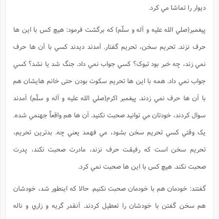
ديوار را تماشا مي کرد.
پيغمبر(صلي الله عليه و آله و سلّم) که برگشت فرمود: هيچ کس با اين ها
حرف نزند. تحريم سخن، تحريم گفتار. آمدند ديدند کسي با آن ها حرف
نمي زند، چه خبر بود تبوک؟ کسي جواب نمي داد. جنگ شد يا نشد؟ کسي
جواب نمي داد. همه با اين ها تحريم سکوت بودن حتی خانم هايشان هم
با آن ها حرف نمي زدند. پيغمبر اکرم(صلي الله عليه و آله و سلّم) آمدند
سوال کردند، خودتان مي توانيد صحبت نکنيد. آن ها هم واقعاً جهنمي شده.
يک وقتي کسي تحريم سخن بشود، مي فهمد يعني چه. بدترين تحريم،
تحريم سخن است که رفيقت حرف نزند، مادرت صحبت نکند، پدرت
صحبت نکند. هيچ کس با اين ها صحبت نمي کرد.
گفتند: خودمان هم با خودمان صحبت نکنيم. حالا که اينطور شد، خودشان
هم سخن گفتن با خودشان را تعطيل کردند. آنقدر گريه و زاري و ناله