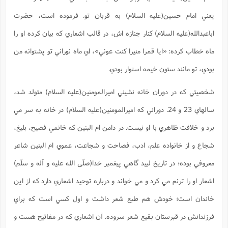
س
م
ع
ف
ق
م
(
ه
ع
ع
ش
ز
م
يعني امام حسين(علیه السلام) به قربان تو. فرموده است، حضرت
ر
ش
پ
ا
ا
ا
ق
ح
ف
ت
گ
ع
ق
د
پ
ف
اباعبدالله(علیه السلام) کنار جنازه اش، در قالب اشعاري که بيان کرده او را
خ
(
ذ
ب
ت
ا
ش
م
ح
ع
ش
م
ع
ماه خطاب کرده: «ايا قمرا منيرا کنت عوني»، اي ماه نوراني تو پشتوانه من
س
2
م
ا
ا
خ
ت
خ
آ
م
ف
ق
ح
بودي، تو مانند ستون خيمه استوار بودي.
پ
ص
پ
د
ن
و
(
آ
ه
ع
م
ش
ت
ت
د
شخصيتي که در دوران خانه نشيني اميرالمومنين(علیه السلام) متولد شد،
پ
ج
ا
2
ا
ت
ی
گ
ش
ف
ا
(
سالهاي 23 و 24. دوراني که اميرالمومنين(علیه السلام) در خانه به سر مي
ذ
ب
ش
م
ح
م
ا
ا
م
ا
م
برد و خلافت ظاهري با او نيست. در دامن ام البنين که خانمي فصيح، بليغ،
ب
ا
ش
و
(
ف
م
ش
شجاع و از خانواده علم، ادب، فصاحت و شجاعت، عموي ام البنين شاعر
ف
ن
م
پ
ع
و
ا
ت
ف
معروفي بوده؛ در تاريخ لبيد گاهي پيغمبر خدا(صلّی الله علیه و آله و سلّم)
ه
ع
ا
(
ف
ت
ت
ق
ن
اشعار او را ترنم مي کرد و مي خواند و درباره توحيد اشعاري دارد که از اين
ح
ذ
غ
ش
م
ب
پ
ت
م
(
د
م
خاندان است؛ خودش هم طبع شعر داشت و اول کسي است که براي
ه
ا
ت
ف
ح
س
آ
و
ر
فرزندانش در قبرستان بقيع شعر سروده. آن اشعاري که در مفاتيح هست و
ش
ن
ع
ف
ع
م
د