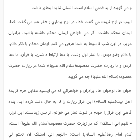
و مي گويند از بد قدمي اسلام است. انسان نبايد اينطور باشد.
ايوب در اوج ثروت مي گفت خدا، در اوج بيماري و فقر هم مي گفت خدا،
ايمان محکم داشت. اگر مي خواهي ايمان محکم داشته باشيد، برادران
عزيز، در اين شب تاسوعا به شما عرض مي کنم. ايمان محکم با ذکر دائم،
با دائم وضو بودن، با نماز اول وقت، با دعا ارتباط داشتن، با قرآن، با دعا
کردن و با زيارت حضرت معصومه(سلام الله علیها)؛ شما در زيارت حضرت
معصومه(سلام الله علیها) چه مي گوييد.
جوان ها، نوجوان ها، برادران و خواهراني که مي ايستيد مقابل حرم کريمۀ
اهل بيت(علیه السلام) اين فراز زيارت را تا به حال دقت کرده ايد، بنده
گاهي اين فراز را خودم در قنوت نماز مي خوانم، از بس زيباست. اين فراز،
«اللهم اني اسئلک» که در زيارت حضرت معصومه(سلام الله علیها) است،
کلام امام رضا(علیه السلام) است: «اللهم اني اسئلک ان تختم لي