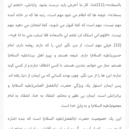
بالسعاده»،
[11]
خدا، کار ما آخرش بايد درست بشود. پايانش، «تختم لي
بسعاده». نتيجه ها که اعلام مي شود مهم است، رتبه ها که در خانه آمده
مهم نيست، مهم است که کجا قبول مي شويد، کجا امتحان مي دهيد مهم
نيست. «اللهم اني اسئلک ان تختم لي بالسعاده فلا تسلب مني ما انا فيه»،
[12]
خيلي مهم است، از من نگير ايني را که دارم؛ روضه دارم، امام
حسين(علیه السلام) دارم، شيعه هستم و پيرو اهل بيت(علیه السلام)
هستم، نماز مي خوانم، متدين هستم، با کسي اختلاف ندارم و از کسي کينه
ندارم؛ اين ها را از من نگير. چون بودند کساني که بي ايمان از دنيا رفته اند.
پس ايمان استوار يک ويژگي حضرت ابالفضل العباس(علیه السلام) و
برادرانش است. ايمان بي نظير و محکم، اعتقاد به خدا، اعتقاد به امام
معصوم(علیه السلام) و به وليّ خدا است.
اين يک خصوصيت حضرت ابالفضل(علیه السلام) است که بنده اشاره
کردم. درسي که از آن مي گيريم اين است؛ آقايان، برادران و خواهران،