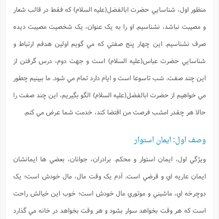
منظور اول، شناسايي حضرت ابالفضل(علیه السلام) که فقط در قالب شعار
و مصيبت نباشد، نشناسيم. او را به يک عنوان، يک شخصيت مصيبت ديده
صرف نشناسیم. اين چهار پنج صفتي که مي گويم اولين هدفم ارتباط و
شناسايي حضرت عباس(علیه السلام) است و جهت دوم، درس گرفتن از
اين چند صفت. شب تاسوعا است و ايام دارد تمام مي شود. ما ببينيم چطور
مي خواهيم از حضرت ابالفضل(علیه السلام) الگو بگيريم، اين چند صفت را
حالا هر چقدر امشب فرصت من اقتضا کند، خدمت شما عرض مي کنم.
وصف اول: ایمان استوار
ويژگي اول، ايمان استوار و محکم. برادران، جوانان، بعضي ها ايمانشان
ايمان عاريه اي و قرضي است. آدم يک وقت مال، مال خودش است؛ يک
دوچرخه اي، ماشيني و موتوري مال خودش است؛ خوب اين خيالش راحت
است که هر وقت بخواهد سوار بشود و هر وقت بخواهد در خانه مي گذارد