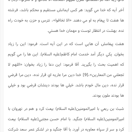
آخر آيه که خدا مي گويد: هر کس ايمانش مستقيم و محکم باشد، فرشته
ها هفت تا پيغام به او مي دهند. «الا تخافوا»، نترس و حزن به خودت راه
نده. بهشت در انتظار توست و مهمان خدا هستي.
هفت پيغامش آن هايي است که در اين آيه است. فرمود: اين را زياد
بخوان. يکي ديگر آمد خدمت امام کاظم(علیه السلام). اين ها را مي گويم
که اهميت بحث را بگيريد. آقا فرمود: اين دعا را زياد بخوان: «اللهم لا
تجعلني من المعارين»،
[9]
خدا دين مرا عاريه اي قرار نده، دين مرا قرضي
قرار نده، دين مال خودم باشد. خيلي ها بودند دينشان قرضي بود و خيلي
ها بودند ملون بودند.
شبث بن ربعي با اميرالمومنين(علیه السلام) بيعت کرد و هم در نهروان با
اميرالمومنين(علیه السلام) جنگيد. با امام حسن مجتبي(علیه السلام) بيعت
کرد و سر از سپاه معاويه در آورد. با آقا جنگيد و در لشکر عمر سعد شرکت