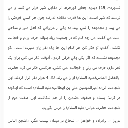
قسوره»،
[19]
ديديد چطور گورخرها از مقابل شير فرار مي کنند و مي
ترسند که شير است، اين ها قدرت مقابله ندارند؛ چون هر کسي خودش را
مي بيند و مجموعه را نمي بيند. به يکي از عزيزاني که اهل منبر و مداحي
است مي گفت: من چه کنم که در جمعيت زياد بتوانم حرف بزنم و خجالت
نکشم، گفتم: تو فکر کن هر کدام اين ها يک نفر پاي منبرت است، نگو
مجموعه نشسته که اگر يکي يکي فرض کردي، آنوقت فکر مي کني براي يک
نفر داري حرف مي زني و خجالت نمي کشي. هرکسي فکر مي کرد حضرت
ابالفضل العباس(علیه السلام) او را مي زند. لذا، 4 هزار نفر فرار کردند. اين
شجاعت فرزند اميرالمومنين علي بن ابيطالب(عليه السلام) است که اينگونه
در کربلا ايستاد و صفوف دشمن را از هم شکافت. اين صفت دوم از
شجاعت حضرت عباس(علیه السلام) را درس بگيريم.
عزيزان، برادران و خواهران، شجاع در ميدان نيست مگر،
«اشجع الناس