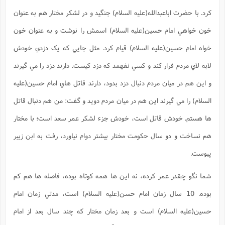
کرد. با حضرت اباعبدالله(علیه السلام) جنگيد و در لشکر مختار هم به عنوان
خون خواهي امام حسين(علیه السلام) اسمش را نوشت و به عنوان خون
خواه امام حسين(علیه السلام) قيام کرد. مثل جايي که يک دزدي خودش
لابه لاي مردم فرار کند و کسي نفهمد که دزد کيست. دارند دزد را مي گيرند
و اين هم در ميان مردم دنبال دزد بدود، دارند قاتل هاي امام حسين(علیه
السلام) را مي گيرند اين هم در ميان مردم دويد و گفت: من هم دنبال قاتل
ها هستم. خودش قاتل است، خودش جزء لشکر عمر سعد است؛ با مختار
هم نساخت و دو سال حکومت مختار بيشتر دوام نياورد، رفت به ابن زبير
پيوست.
شما نگو چقدر عمر کرده، نه اين ها همه کوتاه بوده، فاصله ها هم کم
بوده. 10 سال زمان امام حسن(علیه السلام) است، مدتي زمان امام
حسين(علیه السلام) است و بعد زمان مختار که چند سال بعد از امام