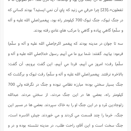
تفعلون»
،
[23]
چرا حرفي مي زنيد که پاي آن نمي ايستيد؟ بودند کساني که
در جنگ تبوک، جنگ تبوک 700 کيلومتر راه بود، پيغمبر(صلي الله عليه و آله
و سلّم) گاهي پياده و گاهي با مرکب هاي عادي رفته بودند.
سه تا جوان در مدينه بودند که پيغمبر اکرم(صلي الله عليه و آله و سلّم)
فرمود: بياييد. گفتند: شما برو ما مي آييم. رسول خدا(صلي الله عليه و آله و
سلّم) رفت؛ امروز مي آييم، فردا مي آييم، اين گفت برويم، آن گفت:
بالاخره نرفتند. پيغمبر(صلي الله عليه و آله و سلّم) رفت تبوک و برگشت که
جنگ بسيار سختي بوده؛ مبارزه نظامي نبوده و جنگ در نگرفته ولي 700
کيلومتر راه، بعضي ها در اين جنگ مردند، از سختي مردند. عبدالله
زلوجادين مُرد و در اين جنگ او را به خاک سپردند. بعضي ها در مسير اين
جنگ، خرما را چند قسمت مي کردند و مي خوردند. جيش الاسره است،
جنگ سخت است و اين آقای راحت طلب، در مدينه نشسته بوده و در و