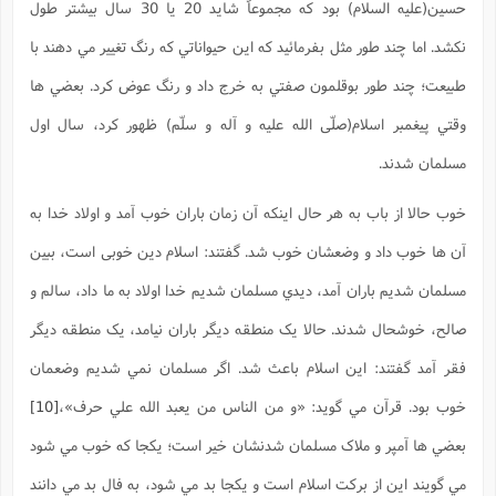
حسين(علیه السلام) بود که مجموعاً شايد 20 يا 30 سال بيشتر طول
نکشد. اما چند طور مثل بفرمائيد که اين حيواناتي که رنگ تغيير مي دهند با
طبيعت؛ چند طور بوقلمون صفتي به خرج داد و رنگ عوض کرد. بعضي ها
وقتي پيغمبر اسلام(صلّی الله علیه و آله و سلّم) ظهور کرد، سال اول
مسلمان شدند.
خوب حالا از باب به هر حال اينکه آن زمان باران خوب آمد و اولاد خدا به
آن ها خوب داد و وضعشان خوب شد. گفتند: اسلام دين خوبی است، ببين
مسلمان شديم باران آمد، ديدي مسلمان شديم خدا اولاد به ما داد، سالم و
صالح، خوشحال شدند. حالا يک منطقه ديگر باران نيامد، يک منطقه ديگر
فقر آمد گفتند: اين اسلام باعث شد. اگر مسلمان نمي شديم وضعمان
خوب بود. قرآن مي گويد: «و من الناس من يعبد الله علي حرف»،
[10]
بعضي ها آمپر و ملاک مسلمان شدنشان خير است؛ يکجا که خوب مي شود
مي گويند اين از برکت اسلام است و یکجا بد مي شود، به فال بد مي دانند