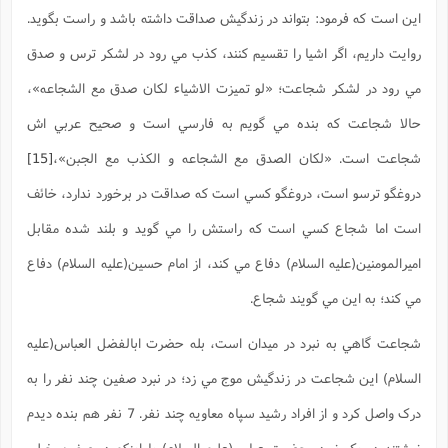
اين است که فرمود: بتواند در زندگيش صداقت داشته باشد و راست بگويد.
روايت داريم، اگر اشيا را تقسيم کنند، کذب مي رود در لشکر ترس و صدق
مي رود در لشکر شجاعت؛ «لو تميزت الاشياء لکان صدق مع الشجاعه»،
حالا شجاعت که بنده مي گويم به فارسي است و صحيح عربي اش
شجاعت است. «لکان الصدق مع الشجاعه و الکذب مع الجبن»،
[15]
دروغگو ترسو است، دروغگو کسي است که صداقت در برخورد ندارد، خائف
است اما شجاع کسي است که راستش را مي گويد و بلند شده مقابل
اميرالمومنين(علیه السلام) دفاع مي کند، از امام حسين(علیه السلام) دفاع
مي کند؛ به اين مي گويند شجاع.
شجاعت گاهي به نبرد در ميدان است، بله حضرت ابالفضل العباس(علیه
السلام) اين شجاعت در زندگيش موج مي زد؛ در نبرد صفين چند نفر را به
درک واصل کرد و از افراد رشيد سپاه معاويه چند نفر. 7 نفر هم بنده ديدم
نوشتند در يک نبرد، حضرت عباس(علیه السلام) با اينکه در صفين خيلي