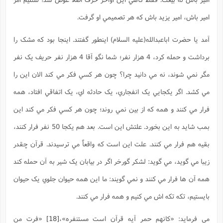
امير باش، امير يزيد باش که هر تصميمي او گرفت.
آمد يا حضرت اباعبدالله(علیه السلام) اينطور گفتند. اينجا بود که مشک را
برداشت و حمله کرد، 4 هزار نفر؛ شما نگو آقا 4 هزار نفر حريف يک نفر
مگر نمي شوند، نه مي دانيد چرا؟ چون هر کسي فکر مي کند الان اين را
مي کشد. اگر يکجايي يک انفجاري، يک حادثه اي، يک اتفاقي افتاد، همه
فرار مي کنند و همه که از بين نمي روند؛ چون هر کسي فکر مي کند اين
بمب شايد به اين بخورد. علتش اين است. بعد هم يکجا 50 نفر فرار کنند،
بقيه هم فرار مي کنند. علت اين است که واقعاً مي ترسيدند. قرآن چقدر
زيبا مي گويد، مي گويد: لشکر گورخر اگر در بيابان يک شير به آن حمله کند
همه آن ها فرار مي کنند و نمي گويند: ما اين همه حيوان جلوي يک حيوان
بايستيم، تکه تکه اش مي کنيم و همه فرار مي کنند.
مي فرمايد: «کانهم حمر آيه قرآن است مستنفره»،
[18]
«فرت من