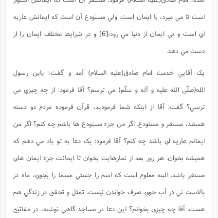
است تا مي ميرد، با ايمان است. ولي مستودع آن است که ايمانش عاريه
اي است و بي ايمان از دنيا مي رود؛
[6]
و در شرايط مختلف ايمان را از
دست مي دهد.
يک آقايي خدمت امام صادق(علیه السلام) آمد و گفت: يابن رسول
الله(صلّی الله علیه و آله و سلّم) مي ترسم؟ آقا فرمود: از چه چيزي مي
ترسي؟ گفت: آقا از اينکه شما فرموديد، قرآن فرموده مردم دو دسته
هستند، مستقر و مستودع. اگر من جزء مستودع ها باشم چه کنم؟ اگر من
ايمانم عاريه اي باشد چه کنم؟ آقا فرمود: يک دعا به تو ياد مي دهم که
هميشه بخوان. هر روز بعد از نمازهايت بخوان تا ايمانت جزء ايمان هاي
مستقر باشد. البته معلوم است که اسم را جستي مسما را بجوي، ماه در
بالاست ني در آب جوي. صرف خواندن نيست. تمثل و تحقق در زندگي هم
هست. آقا چه چيزي بخوانم؟ اين دعا در مساجد گاهي نوشته، در مفاتيح