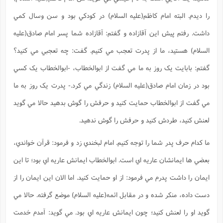
را ديدم. البته امام کاظم(علیه السلام) در کودکي بود و سن وسال کمي
داشت. رفتم پيش اين آقازاده و گفتم: آقازاده شما پسر امام صادق(علیه
السلام) هستيد، ما از پدرت تعجب مي کنيم. گفت: چه تعجبي مي کنيد؟
گفتم: بابايت يک روز به ما مي گفت از ابوالخطاب، -ابوالخطاب يک کسي
بود در زمان امام صادق(علیه السلام) زندگي مي کرد.- پدرت يک روز به ما
مي گفت از ابوالخطاب حمايت کنيد و حرفش را گوش بدهيد حالا مي گويد
لعنش کنيد، طردش کنيد و حرفش را گوش ندهيد.
ما کدام حرف پدر شما را توجه کنيم. امام لبخندي زد و فرمود: قرآن خواندي،
بعضي ها ايمانشان عاريه اي است. ابوالخطاب ايمانش عاريه اي بود؛ تا اين
ايمان را داشت پدرم مي فرمود: از او حمايت کنيد. اما الان اين ايمان را از
دست داده، منکر شده و در مقابل ائمه(علیه السلام) موضع گرفته. حالا مي
گويد او را لعنش کنيد؛ چون ايمانش عاريه اي بود. مي گويد: آمدم خدمت