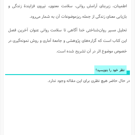
ا
ش
اطمینان، زیربنای آرامش روانی، سلامت معنوی، نیروی فزایندة زندگی و
و
ف
(
بازیابی معنای زندگی از جمله ریزموضوعات آن به شمار می‌رود.
ذ
ن
م
م
غ
م
تحلیل مسیر روان‌شناختی خدا آگاهی تا سلامت روانی عنوان آخرین فصل
م
(
این کتاب است که گزاره‌های پژوهشی و جامعة آماری و روش نمونه‌گیری در
ش
ب
ه
(
خصوص موضوع اثر در آن تشریح شده است.
و
ن
ا
ف
ح
نظر خود را بنویسید!
م
(
م
در حال حاضر هیچ نظری برای این مقاله وجود ندارد.
ن
ش
(
د
س
ف
ف
م
ش
م