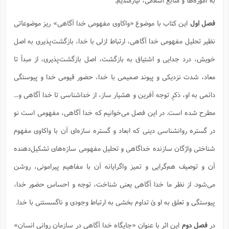
س
م
ع
ف
ق
م
(
ه
ع
ع
ش
ز
م
ر
ش
پ
ا
ا
ا
فصل اول
این کتاب با موضوع «واکاوی مفهومی خدا آگاهی» ریز موضوعاتی
ق
ح
ف
ت
گ
ع
ق
د
پ
ف
خ
(
ذ
نظیر تحلیل مفهومی خدا آگاهی، ارتباط ازلی با خدا، بازگشت‌پذیری به اصل
ب
ت
ا
ش
م
ح
ع
ش
م
ع
س
2
م
ا
خویش، درد جدایی و اشتیاق به بازگشت،‌ اصل بازگشت‌پذیری،‌ از مبدأ تا
ا
خ
ت
خ
آ
م
ف
ق
ح
پ
ص
پ
د
ن
معاد، شدت نزدیکی و پیوند صمیمی با خدا، حضور قیومی خدا و پیوستگی
و
(
آ
ه
ع
م
ش
ت
ت
د
پ
ج
ا
2
دائمی به او، ذکرِ توجه آفرین و هشیار ساز، از خداشناسی تا خدا آگاهی و...
ا
ت
ی
گ
ش
ف
ا
(
ذ
مطرح شده است. در این فصل می‌خوانیم که خدا آگاهی، مفهومی است نو
ب
ش
م
ح
م
ا
ا
م
ا
م
در گستره روانشناسی دینی که ابعاد و گستره سازه‌ای آن با واکاوی مفهوم
ب
ا
ش
و
(
ف
م
ش
ف
ن
شناختی واژگان سازنده خداگاهی و تحلیل مفهومی سازه‌های تشکیل‌دهنده
م
پ
ع
و
ا
ت
ف
ه
ع
ا
(
آن و توصیف هم‌گرایی و تمیز واگرایانه آن با مفاهیم پیرامونی، روشن
ف
ت
ت
ق
ن
ح
می‌شود. از نظر ما خدا آگاهی یعنی شناخت، توجه و احساس حضور خدا،
ذ
غ
ش
م
ب
پ
ت
م
(
د
م
پیوستگی و تعلق به او ئ تداوم بخشی به ارتباط وجودی و ناگسستنی با خدا.
ه
ا
ت
ف
ح
س
آ
و
ر
ش
ن
ع
در
فصل دوم
این اثر با عنوان «جایگاه خدا آگاهی در سازمان روانی انسان»
ف
ع
م
د