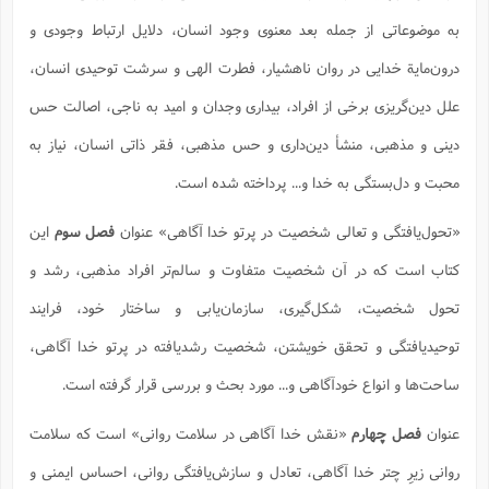
ت
ا
ا
ف
ح
ت
به موضوعاتی از جمله بعد معنوی وجود انسان، دلایل ارتباط وجودی و
ت
س
ن
ج
ذ
ق
ش
م
درون‌مایة خدایی در روان ناهشیار، فطرت الهی و سرشت توحیدی انسان،
و
م
م
س
م
ج
(
علل دین‌گریزی برخی از افراد، بیداری وجدان و امید به ناجی، اصالت حس
ا
و
ج
ش
ح
چ
م
دینی و مذهبی، منشأ دین‌داری و حس مذهبی، فقر ذاتی انسان، نیاز به
ع
س
ف
خ
(
ا
ف
ن
محبت و دل‌بستگی به خدا و... پرداخته شده است.
ن
ت
م
ذ
م
ت
«تحول‌یافتگی و تعالی شخصیت در پرتو خدا آگاهی» عنوان
فصل سوم
این
م
م
ک
ا
ش
(
کتاب است که در آن شخصیت متفاوت و سالم‌تر افراد مذهبی، رشد و
ه
ش
پ
ع
تحول شخصیت، شکل‌گیری، سازمان‌یابی و ساختار خود، فرایند
ا
چ
و
ا
و
ع
ش
توحید‌یافتگی و تحقق خویشتن، شخصیت رشدیافته در پرتو خدا آگاهی،
پ
(
ف
ذ
ف
ن
ساحت‌ها و انواع خودآگاهی و... مورد بحث و بررسی قرار گرفته است.
م
ز
ن
ت
ا
(
م
ت
عنوان
فصل چهارم
«نقش خدا آگاهی در سلامت روانی» است که سلامت
ح
م
ا
ع
روانی زیرِ چتر خدا آگاهی، تعادل و سازش‌یافتگی روانی، احساس ایمنی و
(
ع
ش