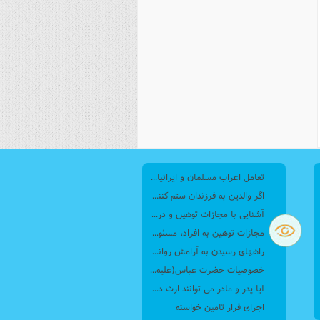
تعامل اعراب مسلمان و ایرانیان (6) نقش امام حسن(ع) و امام حسین(ع) در فتح ایران
اگر والدین به فرزندان ستم کنند فرزندان چطور برخورد کنند، بطوری که هم موجب ناراحتی آنها نشود و هم بتوانند آنها را امر به معروف و نهی از منکر کنند، و اگر نصیحت تأثیر نداشت چطور باید با آنها برخورد کرد؟
آشنایی با مجازات توهین و درگیری با مأموران پلیس
مجازات‌ توهین به افراد، مسئولان، کارکنان دولتی و ضابطان قضایی چیست؟
راههای رسیدن به آرامش روانی از نگاه قرآن
خصوصيات حضرت عباس(عليه السلام)
آیا پدر و مادر می توانند ارث دختر و پسر را تغییر بدهند و دیگر اینکه آیا می توانند وصیت کنند که به یکی بیشتر و به دیگری کمتر بدهند؟
اجرای قرار تامین خواسته