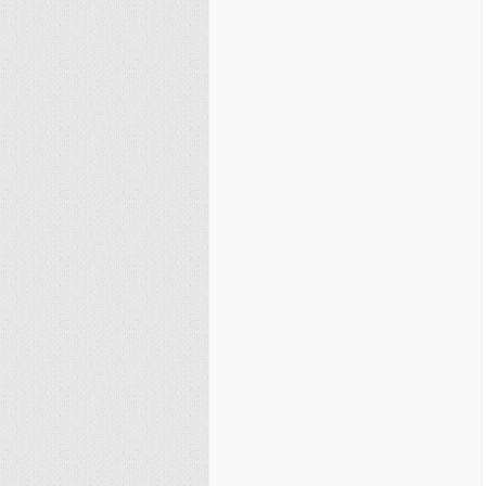
نصیریه (شیعی)
سایر فرق شیعی