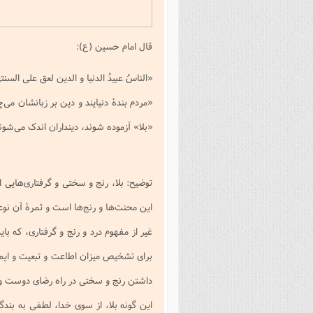
فصل 
علوم
قال امام حسین (ع):
خ
«الناسُ عبیدُ الدنیا و الدین لعق علی السنتهم 
«مردم بندۀ دنیایند و دین بر زبانشان می‌
«بلا» آزموده شوند، دینداران اندک می‌شون
توضیح: بلا، رنج و سختی و گرفتاری‌هایی ا
این محنت‌ها و رنج‌ها است و ثمرۀ آن نوع
غیر از مفهوم درد و رنج و گرفتاری، که باید
برای تشخیص میزان اطاعت و تبعیت و ایما
داشتن رنج و سختی در راه رضای دوست و 
این گونه بلا، از سوی خدا، لطفی به ب