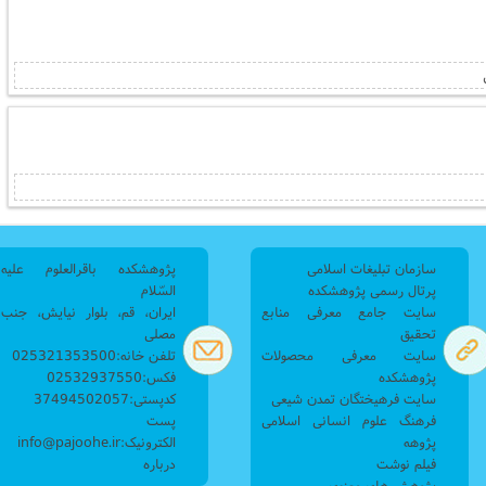
سازمان تبلیغات اسلامی
پژوهشکده باقرالعلوم علیه
پرتال رسمی پژوهشکده
السّلام
سایت جامع معرفی منابع
ایران، قم، بلوار نیایش، جنب
تحقیق
مصلی
سایت معرفی محصولات
تلفن خانه:025321353500
پژوهشکده
فکس:02532937550
سایت فرهیختگان تمدن شیعی
کدپستی:37494502057
فرهنگ علوم انسانی اسلامی
پست
پژوهه
الکترونیک:info@pajoohe.ir
فیلم نوشت
درباره
پژوهش های معنوی