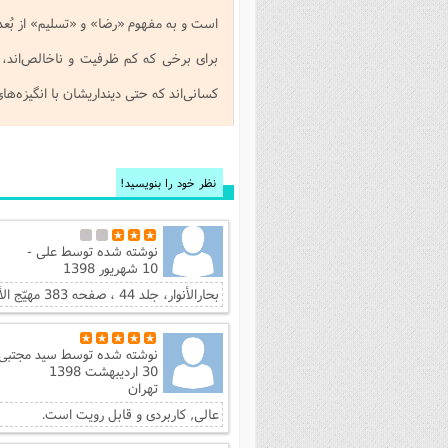
است و به مفهوم «رضا» و «تسلیم» از بُع
برای برخی که کم ظرفیت و ناخالص‌اند، بل
کسانی‌اند که حتی دینداریشان با انگیزه‌ها
نظر خود را بنویسید!
نوشته شده توسط
علی -
10 شهریور 1398
بحارالأنوار، جلد 44 ، صفحه 383 مهیّج الأحزان، ص 64 مقتل الحسین علیه‌السلام خوارزمی، ج1 ،ص236
نوشته شده توسط
سید مجتبی 
30 اردیبهشت 1398
تهران
عالی, کاربردی و قابل رویت است.