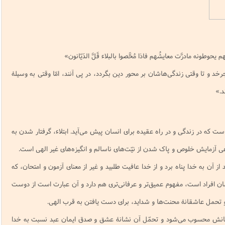
نامه سبک زندگی
پيش شماره 2 فصلنامه مطالعات معنوی
شماره اول فصل نامه تربیت تبلیغی
 تربیتی
آئین دوست یابی
شماره دوم فصل نامه تربیت تبلیغی
شماره اول فصل نامه مطالعات معنوی
انواده
شماره دوم فصل نامه مطالعات معنوی
شماره سوم و چهارم فصل نامه تربیت تبلیغی
یحوطونه مادرَّت معایشُهم فاذا مُحَّصوا بالبلاء قَلَّ الدَیّانون»
شماره سوم فصل نامه مطالعات معنوی
شماره پنج و شش فصل نامه تربیت تبلیغی
چرخد و تا وقتی زندگی‌هاشان بر محور دین بگردد، در پی آنند، امّا وقتی به وسیلۀ
شماره چهارم و پنجم فصل نامه مطالعات معنوی
د.»
شماره ششم فصل نامه مطالعات معنوی
شماره هشتم و نهم فصل‌نامه مطالعات معنوی
شماره دهم فصل‌نامه مطالعات معنوی
ست که در زندگی و در راه عقیده برای انسان پیش می‌آید. ابتلاء، گرفتار شدن به
ی آزمایش خلوص و پاک شدن از نیّت‌های ناسالم و انگیزه‌های غیر الهی است.
 از آن به خدا پناه برد و از خدا عافیت طلبید و غیر از معنای آزمون و امتحان، که
ن افراد است، مفهوم عمیق‌تر و عرفانی‌تری هم دارد و آن عبارت است از دوست
تحمل عاشقانۀ محنت‌ها و شداید، برای دست یافتن به قرب الهی.
ندگانش محسوب می‌شود و تحمّل آن نشانۀ عشق و صدق ایمان عبد نسبت به خدا