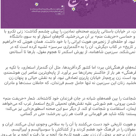
یریت
اطلاعیه
نهج البلاغه
ن وجامعه دینی
ات اهل بیت (ع)
فقه
رذایل
سیاسی
رد جامعه شناسی در تبلیغ
جامعه شناسی
مصیبت امام باقر علیه السلام
مدیریت و فقه اسلامی
متفرقه
ادبیات عرب
قتصاد
دنیاو آخرت
ی ولایت اهل بیت (ع)
فضائل
اعتقادی
ات اخلاق و آداب در تبلیغ
تاریخ اسلام
مصیبت امام صادق علیه السلام
خلاصه کتب مدیریت
قرآن
ادیان و فرق
و مذاهب
توشه عاشورائیان
ن و بررسی مسأله اعانه
اسلام
فرق شیعی
ت های آموزش معارف اسلامی
مدیریت اسلامی
مبانی علم اخلاق
مصیبت امام موسی علیه السلام
فقه و اصول
ن، در خیابان باستانی پاریزی صحنه‌ای نمادین را پیش چشمم گذاشت: زنی تک‌رو با
دیان
 و امید به مغفرت
تحقیق و منبع شناسی
ایران
ابراهیمی
آینده پژوهی
فرق غیر شیعی
مصیبت امام رضا علیه السلام
نامه های اخلاقی
فلسفه
 و حماسی «حریفت منم» بر آن می‌درخشید. گام‌های استوار او به سوی دانشگاه
بود. او حلقه‌ای از زنجیره‌ی هویت ایرانی را با خود داشت. همان هویتی که «ابراهیم
وم قرآنی
ام به عمر انسان در اسلام
پند و اندرز
تاریخ انقلاب
غیر ابراهیمی
مصیبت امام جواد علیه السلام
مدیریت آموزشی
کلام
ار تاریخ» در کتاب‌ دیگرش، آن را به «گندمزاری سرسبز» تشبیه کرده‌ است که در
می‌شکند. سرزمین شاهنامه، از یورش اسکندر تا هجوم مغول، بارها تا آستانه‌ی
وم حدیث
خداشناسی
ی دانش آموزی
حکایات
مدیریت زمان
مصیبت امام هادی علیه السلام
قرآن‌پژوهی
لسفه
محض
مصیبت امام حسن عسکری علیه السلام
علوم حدیث
ه‌های فرهنگی‌اش ببرد؛ اما کشور گردآفریدها، مثل آن گندمزار استعاری، با تکیه بر
فرهنگی» هر بار از خاکستر بحران‌ها سر برآورد. از پایه‌ای‌ترین عناصر این هوشمندی
ی
لام
 مصیبت متفرقه
مضاف
اسلامی
اخلاق
خود است. زن پرچم‌دار خیابان پاریزی تصادفی نبود. او به نقش حیاتی و پنهان زن
‌بخشید. زنان این سرزمین نه تنها حامل جسم فرزندان، که حاملان سنت‌ها و مادران
لات
ه و اصول
جدید
فلسفه اسلامی
عرفان
حقوق
ام شرعی
فرق و مذاهب
 و شجاعت را بین قصه‌های شبانه در جان فرزندان خود کاشته‌اند. شعار «حریفت منم»
دشمن بیرونی، هم شورشی علیه نقش‌های تحمیلی تاریخ استعمار غرب که می‌خواهد
خب نشریات
اصول فقه
مان، استقامت و شجاعت او کند. از دیگر سو این صحنه اسطوره‌زدایی نیز می‌کند؛
رتباطات
فقه
 نیستند؛ بلکه شاید هر قهرمانی بر قامت هر زنی بدرخشد؛ حتی در گمنامی.
نامه تربیت تبلیغی
پيش شماره اول فصلنامه مطالعات معنوی
حقوق
و هویت تاریخی خود دست می‌کشند یا آن را به سلاحی وجودی تبدل می‌کنند. ایران و
 و مغولان را در فرهنگ خود هضم کردند و از کشاکش با سوسیالیسم و لیبرالیسم،
امه مطالعات معنوی
پيش شماره 2 فصل نامه تربیت تبلیغی
پيش شماره اول فصلنامه مطالعات معنوی
ون، آن پرچم بر دوش آن زن، یعنی همه تاریخ ما؛ آنچه بر ما رفت و آنچه بر ما می‌رود.