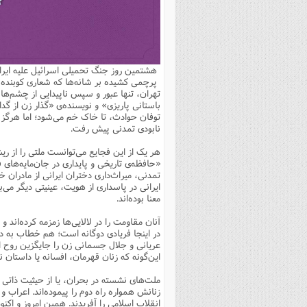
بانک پژوهشگران وفرهیختگان
مهدویت
زندگی نامه فرهیختگان
مد
دی
مقام
کارب
ذکر 
اخبار
فرهنگی
معرفی پژوهشگران
آداب و احکام اصناف
ا
ویژگ
مقال
ذکر 
معرفی سایت ها
عمومی
حوزه و دانشگاه
پایگاه های علمی
فرق 
راه 
تعاو
مهار
ذکر 
هشتمین روز جنگ تحمیلی اسرائیل علیه ایرا
اطلاعیه
فقه
اعتقادی
پایگاه های مذهبی
ا
توبه
روش 
ذکر 
پرچمی کشیده بر شانه‌ها که شعاری کوبنده‌
تهران، تنها عبور و سپس ناپیدایی از چشم‌ها ن
اخلاق
سیاسی
پایگاههای عقائد
عل
اهتم
ذکر 
باستانی پاریزی» و نویسنده‌ی «گذار زن از گد
توفان حوادث، تا خاک خم می‌شود؛ اما هرگز ن
اجتماعی
پایگاههای فرهنگی
عل
مجموعه پرسش ها و پاسخ ها
ذکر 
نابودی تمدنی پیش رفت.
جامعه
پایگاههای جامع موضوعات
ف
ذکر 
هر یک از این فجایع می‌توانست ملتی را از ریش
«حافظه‌ی تاریخی و پایداری در جان‌مایه‌های 
اخبار عمومی
پایگاههای اندیشمندان اسلام
ک
ذکر
تمدنی، میراث‌داری دختران ایرانی از مادران 
ایرانی در پاسداری از هویت، عینیتی دیگر می
خبرگزاری ها
پایگاه های پاسخ گویی به سوا
فق
معنا بوده‌اند.
پایگاه های پاسخ گویی به احک
آنان مقاومت را در لالایی‌ها زمزمه کرده‌اند
در اینجا فریادی دوگانه است؛ هم خطاب به 
پایگاه های تاریخی
منت
عریانی و جلال جسمانی زن را جایگزین روح ای
پایگاه های آموزشی
ا
این‌گونه که زنان قهرمان، افسانه یا داستان
فصل 
ملت‌های نشسته در بحران، یا از حیثیت ذاتی 
زنانش همواره راه دوم را پیموده‌اند. اعراب
فصلن
انقلاب اسلامی را آفریدند. همین امروز و اکن