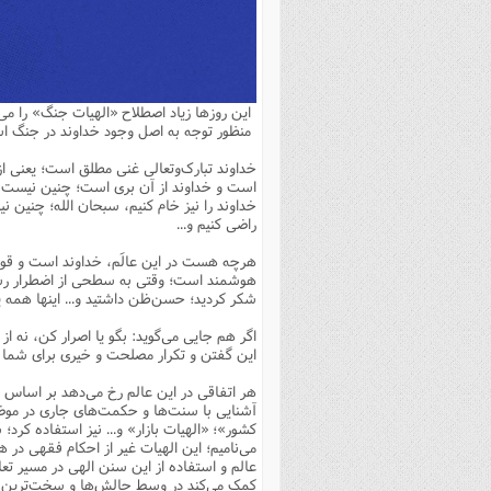
بانک پژوهشگران وفرهیختگان
مهدویت
زندگی نامه فرهیختگان
مد
دی
مقام
کارب
ذکر 
اخبار
فرهنگی
معرفی پژوهشگران
آداب و احکام اصناف
ا
ویژگ
مقال
ذکر 
معرفی سایت ها
عمومی
حوزه و دانشگاه
پایگاه های علمی
فرق 
راه 
تعاو
مهار
ذکر 
این روزها زیاد اصطلاح «الهیات جنگ» را می
اطلاعیه
فقه
اعتقادی
پایگاه های مذهبی
ا
توبه
روش 
ذکر 
منظور توجه به اصل وجود خداوند در جنگ
اخلاق
سیاسی
پایگاههای عقائد
عل
اهتم
ذکر 
خداوند تبارک‌وتعالی غنی مطلق است؛ یعنی از 
است و خداوند از آن بری است؛ چنین نیست که 
اجتماعی
پایگاههای فرهنگی
عل
مجموعه پرسش ها و پاسخ ها
ذکر 
خداوند را نیز خام کنیم، سبحان الله؛ چنین نیس
راضی کنیم و...
جامعه
پایگاههای جامع موضوعات
ف
ذکر 
هرچه هست در این عالَم، خداوند است و قوانی
اخبار عمومی
پایگاههای اندیشمندان اسلام
ک
ذکر
هوشمند است؛ وقتی به سطحی از اضطرار رسیدی
شکر کردید؛ حسن‌ظن داشتید و... اینها همه ی
خبرگزاری ها
پایگاه های پاسخ گویی به سوا
فق
اگر هم جایی می‌گوید: بگو یا اصرار کن، نه از 
پایگاه های پاسخ گویی به احک
این گفتن و تکرار مصلحت و خیری برای شما
پایگاه های تاریخی
منت
هر اتفاقی در این عالم رخ می‌دهد بر اساس 
پایگاه های آموزشی
ا
آشنایی با سنت‌ها و حکمت‌های جاری در موضوع
کشور»؛ «الهیات بازار» و... نیز استفاده کرد؛
فصل 
می‌نامیم؛ این الهیات غیر از احکام فقهی در
عالم و استفاده از این سنن الهی در مسیر تعا
فصلن
کمک می‌کند در وسط چالش‌ها و سخت‌ترین شر