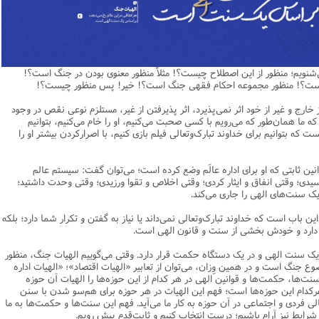
یریت
اطلاعیه
نهج البلاغه
ن وجامعه دینی
ات اهل بیت (ع)
فقه
رذایل
سیاسی
رد جامعه شناسی در تبلیغ
جامعه شناسی
مصیبت امام باقر علیه السلام
مدیریت و فقه اسلامی
متفرقه
ادبیات عرب
قتصاد
دنیاو آخرت
ی ولایت اهل بیت (ع)
فضائل
اعتقادی
ات اخلاق و آداب در تبلیغ
تاریخ اسلام
مصیبت امام صادق علیه السلام
خلاصه کتب مدیریت
قرآن
ادیان و فرق
و مذاهب
توشه عاشورائیان
ن و بررسی مسأله اعانه
اسلام
فرق شیعی
ت های آموزش معارف اسلامی
مدیریت اسلامی
مبانی علم اخلاق
مصیبت امام موسی علیه السلام
فقه و اصول
‌شنویم؛ منظور از این اصطلاح چیست؟! مثلاً منظور معنوی بودن در جنگ است؟!
دیان
 و امید به مغفرت
تحقیق و منبع شناسی
ایران
ابراهیمی
آینده پژوهی
فرق غیر شیعی
مصیبت امام رضا علیه السلام
نامه های اخلاقی
فلسفه
 است؟! منظور مجموعه احکام فقهی جنگ است؟! خیر! پس منظور چیست؟!
وم قرآنی
ام به عمر انسان در اسلام
پند و اندرز
تاریخ انقلاب
غیر ابراهیمی
مصیبت امام جواد علیه السلام
مدیریت آموزشی
کلام
خارج و غیر از خود اثر نمی‌پذیرد، اثر پذیرفتن از غیر، مستلزم نوعی نقص در وجود
ما همان‌طور که می‌رویم با کسی صحبت می‌کنیم، او را خام می‌کنیم، بتوانیم
وم حدیث
خداشناسی
ی دانش آموزی
حکایات
مدیریت زمان
مصیبت امام هادی علیه السلام
قرآن‌پژوهی
ت که بتوانیم برای خداوند تبارک‌وتعالی فیلم بازی کنیم، با اصرارکردن بیشتر او را
لسفه
محض
مصیبت امام حسن عسکری علیه السلام
علوم حدیث
ن ثابتی که او برای اداره عالَم وضع کرده است؛ می‌توان گفت: سیستم عالم
ی
لام
 مصیبت متفرقه
مضاف
اسلامی
اخلاق
؛ وقتی انفاق و ایثار کردی؛ وقتی اخلاص و تقوا ورزیدی؛ وقتی وحدت داشتید؛
ک سنت‌های الهی را جاری می‌کند.
لات
ه و اصول
جدید
فلسفه اسلامی
عرفان
این باب است که خداوند تبارک‌وتعالی نمی‌داند یا نیاز به گفتن و تکرار شما دارد؛ بلکه
حقوق
ام شرعی
فرق و مذاهب
 دارد و خودش بخشی از سنت و قانون الهی است.
خب نشریات
اصول فقه
یک سنت الهی و در یک دستگاه حکمت قرار دارد. وقتی می‌گوییم الهیات جنگ، منظور
رتباطات
فقه
 جنگ است و در همین وِزان، می‌توان از تعابیر «الهیات اقتصاد»؛ «الهیات اداره
 سنت‌ها، حکمت‌ها و قوانین الهی در هر کدام از این حوزه‌‌ها را الهیات آن حوزه
نامه تربیت تبلیغی
پيش شماره اول فصلنامه مطالعات معنوی
حقوق
 هرکدام این حوزه‌ها است؛ فهم این الهیات در هر حوزه برای هم‌سو شدن با سنن
لی فردی و اجتماعی در آن حوزه به کار ما می‌آید. فهم این سنت‌‌ها و حکمت‌ها به ما
امه مطالعات معنوی
پيش شماره 2 فصل نامه تربیت تبلیغی
پيش شماره اول فصلنامه مطالعات معنوی
ایط نیز آرام باشیم؛ درست انتخاب کنیم و ثابت‌قدم پیش رویم.