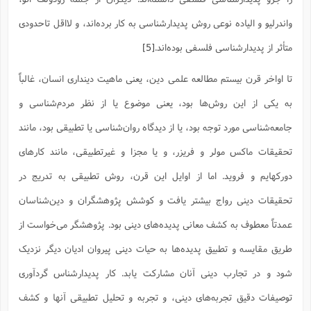
ا
ش
و
واندرلیو و الیاده نوعی روش پدیدارشناسی به کار برده‌اند، و لااقل تاحدودی
ف
(
ذ
ن
متأثر از پدیدارشناسی فلسفی بوده‌اند.
[5]
م
م
غ
م
م
(
تا اواخر قرن بیستم مطالعه علمی دین، یعنی ماهیت دینداری انسان، غالباً
ش
ب
به یکی از این روش‌ها بود، یعنی موضوع یا از نظر مردم‌شناسی و
ه
(
و
جامعه‌شناسی مورد توجه بود، یا از دیدگاه روان‌شناسی یا تطبیقی بود، مانند
ن
ا
تحقیقات ماکس مولر و فریزر، و یا مجزا و غیرتطبیقی، مانند کارهای
ف
ح
م
(
دورکهایم و فروید. اما از اوایل این قرن، روش تطبیقی به تدریج در
م
ن
تحقیقات دینی رواج بیشتر یافت و کوشش پژوهشگران و دین‌شناسان
ش
(
عمدتاً معطوف به کشف معانی پدیده‌های دینی بود. پژوهشگر می‌خواست از
د
س
ف
طریق مقایسه و تطبیق پدیده‌ها به حیات دینی پیروان ادیان دیگر نزدیک
ف
م
ش
م
شود و در تجارب دینی آنان مشارکت یابد. کار پدیدارشناس گردآوری
توصیفات دقیق تجربه‌های دینی، و تجربه و تحلیل تطبیقی آنها و کشف