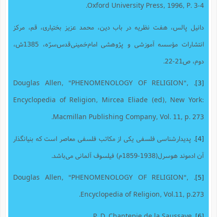
Oxford University Press, 1996, P. 3-4.
دانیل پالس، هفت نظریه در باب دین، محمد عزیز بختیاری، قم، مرکز
انتشارات مؤسسه آموزشی و پژوهشی امام‌خمینی‌قدس‌سرّه، 1385ش،
دوم، ص21-22.
. Douglas Allen, "PHENOMENOLOGY OF RELIGION",
[3]
Encyclopedia of Religion, Mircea Eliade (ed), New York:
Macmillan Publishing Company, Vol. 11, p. 273.
[4]
. پدیدارشناسی فلسفی یکی از مکاتب فلسفی معاصر است که بنیانگذار
آن ادموند هوسرل(1938-1859م) فیلسوف آلمانی می‌باشد.
. Douglas Allen, "PHENOMENOLOGY OF RELIGION",
[5]
Encyclopedia of Religion, Vol.11, p.273.
. P. D. Chantepie de la Saussaye.
[6]