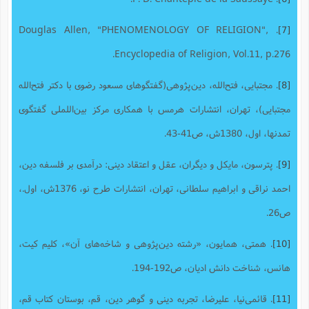
. Douglas Allen, "PHENOMENOLOGY OF RELIGION",
[7]
Encyclopedia of Religion, Vol.11, p.276.
[8]
. مجتبایی، فتح‌الله، دین‌پژوهی(گفتگوهای مسعود رضوی با دکتر فتح‌الله
مجتبایی)، تهران، انتشارات هرمس با همکاری مرکز بین‌اللملی گفتگوی
تمدنها، اول، 1380ش، ص41-43.
[9]
. پترسون، مایکل و دیگران، عقل و اعتقاد دینی: درآمدی بر فلسفه دین،
احمد نراقی و ابراهیم سلطانی، تهران، انتشارات طرح نو، 1376ش، اول.،
ص26.
[10]
. همتی، همایون، «رشته دین‌پژوهی و شاخه‌های آن»، کلیم کیت،
هانس، شناخت دانش ادیان، ص192-194.
[11]
. قائمی‌نیا، علیرضا، تجربه دینی و گوهر دین، قم، بوستان کتاب قم،