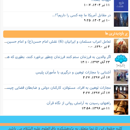
11 تیر 1404, 10:7
در مقابل آمریکا ما چه کسی را داریم؟!...
10 تیر 1404, 9:25
پر بازدیدترین ها
تعامل اعراب مسلمان و ایرانیان (6) نقش امام حسن(ع) و امام حسین(ع) در فتح ایران
4 تیر 1390, 0:0
اگر والدین به فرزندان ستم کنند فرزندان چطور برخورد کنند، بطوری که هم موجب ناراحتی آنها نشود و هم بتوانند آنها را امر به معروف و نهی از منکر کنند، و اگر نصیحت تأثیر نداشت چطور باید با آنها برخورد کرد؟
24 آبان 1393, 14:10
آشنایی با مجازات توهین و درگیری با مأموران پلیس
17 آذر 1397, 4:27
مجازات‌ توهین به افراد، مسئولان، کارکنان دولتی و ضابطان قضایی چیست؟
17 آذر 1397, 4:27
راههای رسیدن به آرامش روانی از نگاه قرآن
11 دی 1396, 13:58
کلیه حقوق این تارنما متعلق به پژوهشکده باقرالعلوم علیه السّلام می باشد.