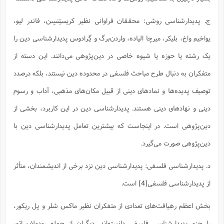
ت
ا
ا
ف
ح
ت
ت
س
ن
ج. پدیدارشناسی روشی: محققان فراوانی نظیر کریستِنسِن، فاندر لیو،
ج
ذ
ق
ش
م
و
م
یواخیم واخ، بلیکر، میرچا الیاده، واردن‌برگ و گِرادوس پدیدارشناسی دین را
م
س
م
ج
(
ا
و
یک رشته یا حوزه یا شیوه خاصی در دین‌پژوهی می‌دانند. این دسته از
ج
ش
ح
چ
م
ع
س
ف
خ
متفکران به دنبال طرح مباحث فلسفی در محدوده دین نیستند، بلکه درصدد
(
ا
ف
ن
توصیف پدیده‌ها و نمادهای دینی از قبیل مکان‌های مذهبی، آداب و رسوم
ن
ت
م
ذ
م
ت
دینی و نهادهای دینی هستند. پدیدارشناسی دین در این کاربرد، بخشی از
م
م
ک
ا
ش
(
دین‌پژوهی است. در اینجاست که بیشترین تعامل پدیدارشناسی دین با
ه
ش
پ
ع
ا
چ
دین‌پژوهی صورت می‌گیرد.
و
ا
و
ع
ش
پ
(
ف
د. پدیدارشناسی فلسفی: پدیدارشناسی دین نزد برخی از اندیشمندان، متأثر
ذ
ف
ن
م
ز
از پدیدارشناسی فلسفی
[4]
است.
ن
ت
ا
(
م
ت
ح
م
بخش اعظم رهیافت‌های تعدادی از متفکران نظیر ماکس شلر و پل ریکور،
ا
ع
(
ع
ش
را جزو پدیدارشناسی فلسفی دانسته‌اند. دیگران از جمله رودولف اتو،