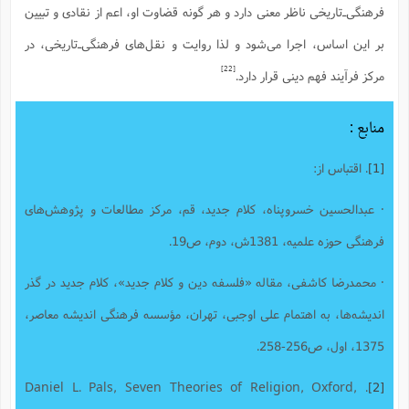
فرهنگی‌ـ‌تاریخى ناظر معنى دارد و هر گونه قضاوت او، اعم از نقادى و تبیین
بر این اساس، اجرا مى‌شود و لذا روایت و نقل‌هاى فرهنگى‌ـ‌تاریخى، در
[22]
مرکز فرآیند فهم دینى قرار دارد.
منابع :
[1]
. اقتباس از:
· عبدالحسین خسروپناه، کلام جدید، قم، مرکز مطالعات و پژوهش‌های
فرهنگی حوزه علمیه، 1381ش، دوم، ص19.
· محمدرضا کاشفی، مقاله «فلسفه دین و کلام جدید»، کلام جدید در گذر
اندیشه‌ها، به اهتمام علی اوجبی، تهران، مؤسسه فرهنگی اندیشه معاصر،
1375، اول، ص256-258.
. Daniel L. Pals, Seven Theories of Religion, Oxford,
[2]