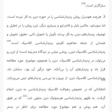
[18]
سازگارتر است.
3. هرچند هوسرل روش پدیدارشناسی را در حوزه دین به کار نبرده است،
اما سوسای، ماکس شلر و فاندرلیو و بسیاری دیگر، این روش را در تحلیل و
توصیف پدیدارهای دینی به کار بردند. تأویل یا تحویل ذاتی، تعلیق، تحویل و
[19]
همدلی از جمله مفاهیم کلیدی پدیدارشناسی کلاسیک است.
پدیدارشناسى کلاسیک دینى، روشى مبتنى بر دیدگاه مدرنیته است؛ از این رو
می‌توان در پدیدارشناسى کلاسیک، دین را همچون موضوع، مورد مطالعه
قرار داد و پدیدارهاى آن را بى‌آنکه، خود درگیر آن بود، سامان داد.
پدیدارشناسى کلاسیک دین، از بیرون به بررسى پدیدارهاى دینى می‌پردازد.
[20]
انتقاداتى که در خصوص رهیافت کلاسیک پدیدارشناسى به دین، انجام
[21]
گرفت، به ظهور پدیدارشناسى هرمنوتیک دین منتهی شد.
که بر طبق
آن، هم روش و هم موضوع مورد مطالعه براى ناظر در بستر