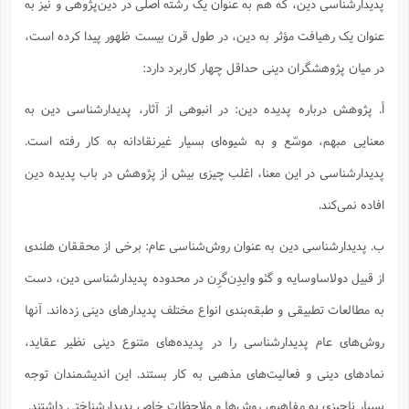
س
پدیدارشناسی دین، که هم به عنوان یک رشته اصلی در دین‌پژوهی و نیز به
م
ع
ف
ق
م
(
ه
ع
ع
ش
ز
م
ر
ش
عنوان یک رهیافت مؤثر به دین، در طول قرن بیست ظهور پیدا کرده است،
پ
ا
ا
ا
ق
ح
ف
ت
گ
ع
ق
د
پ
ف
خ
(
در میان پژوهشگران دینی حداقل چهار کاربرد دارد:
ذ
ب
ت
ا
ش
م
ح
ع
ش
م
ع
س
2
م
ا
أ. پژوهش درباره پدیده دین: در انبوهی از آثار، پدیدارشناسی دین به
ا
خ
ت
خ
آ
م
ف
ق
ح
پ
ص
پ
د
ن
و
(
معنایی مبهم، موسّع و به شیوه‌ای بسیار غیرنقادانه به کار رفته است.
آ
ه
ع
م
ش
ت
ت
د
پ
ج
ا
2
ا
ت
پدیدارشناسی در این معنا، اغلب چیزی بیش از پژوهش در باب پدیده دین
ی
گ
ش
ف
ا
(
ذ
ب
افاده نمی‌کند.
ش
م
ح
م
ا
ا
م
ا
م
ب
ا
ش
و
(
ف
ب. پدیدارشناسی دین به عنوان روش‌شناسی عام: برخی از محققان هلندی
م
ش
ف
ن
م
پ
ع
و
از قبیل دولاساوسایه و گئو وایدِن‌گرِن در محدوده پدیدارشناسی دین، دست
ا
ت
ف
ه
ع
ا
(
ف
ت
به مطالعات تطبیقی و طبقه‌بندی انواع مختلف پدیدارهای دینی زده‌اند. آنها
ت
ق
ن
ح
ذ
غ
ش
م
روش‌های عام پدیدارشناسی را در پدیده‌های متنوع دینی نظیر عقاید،
ب
پ
ت
م
(
د
م
ه
ا
ت
نمادهای دینی و فعالیت‌های مذهبی به کار بستند. این اندیشمندان توجه
ف
ح
س
آ
و
ر
ش
ن
ع
ف
بسیار ناچیزی به مفاهیم، روش‌ها و ملاحظات خاص پدیدارشناختی داشتند.
ع
م
د