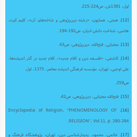
اول، 1381ش، ص224-225.
[12]
. همتی، همایون، «رشته دین‌پژوهی و شاخه‌های آن»، کلیم کیت،
هانس، شناخت دانش ادیان، ص192-194.
[13]
. مجتبایی، فتح‌الله، دین‌پژوهی، ص43.
[14]
. کاشفی، «فلسفه دین و کلام جدید»، کلام جدید در گذر اندیشه‌ها،
علی اوجبی، تهران، مؤسسه فرهنگی اندیشه معاصر، 1375، اول.
ص259.
[15]
. فتح‌الله مجتبایی، دین‌پژوهی، ص42.
. Encyclopedia of Religion, "PHENOMENOLOGY OF
[16]
RELIGION", Vol.11, p. 280-284.
[17]
. خاتمی، محمود، پدیدارشناسى دین، تهران، پژوهشگاه فرهنگ و