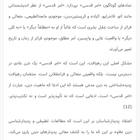
نمادهای گوناگون «امر قدسی» بپردازد. «امر قدسی» از نظر اندیشمندانی
مانند اتو، فاندرلیو، الیاده و کریستین‌سن، موجودی مابعدالطبیعی، متعالی و
فراتر از ساحت عقل بشری است که غالباً از او به «مطلقاً دیگر» یا «به کلی
دیگر» یا واقعیت غایی و واپسین، امر مطلق، موجودی فراتر از زمان و تاریخ
تعبیر می‌آورند.
مشکل اصلی این رهیافت، این است که «امر قدسی» یک شئ عادی در
دسترس نیست، بلکه واقعیتی متعالی و فراعقلانی است. منتقدان رهیافت
پدیده‌شناختی به دین مدعی هستند که این ادعا که ماهیت دین، عبارت از
«امر قدسی» است، ادعایی است که نه تأییدپذیر است و نه تکذیب‌پذیر.
[12]
اعتقاد پدیدارشناسان بر این است که مطالعات تطبیقی و پدیدارشناسی
دین علاوه بر این که ما را به کشف معانی پدیدارهای دینی یاری می‌کند،