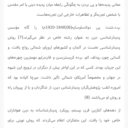
معانی پدیده‌ها و پی بردن به چگونگی رابطه میان پدیده دینی یا امر مقدس
با شخص تجربه‌گر و تظاهرات خارجی این تجربه‌هاست.
پ.د.شنت پی دولاساوسایه
[6]
(1848-1920م) را گاه مؤسس
پدیدارشناسی دین به عنوان رشته خاص در نظر می‌گیرند.
[7]
روش
پدیدارشناسی نخست در آلمان و کشورهای اروپای شمالی رواج یافت، و
کسانی چون رودلف اتو، برده کریستن‌سن و فان‌درلیو مهمترین چهره‌های
این جریان بودند. کسی که در این اواخر بیش از دیگران در ترویج این شیوه
در جهان و مخصوصاً آمریکای شمالی تأثیر داشت، میرچا الیاده بود که
امروزه اغلب پژوهش‌گران پدیدارشناس دین، از شاگردان و یا از پیروان راه
و روش او می‌باشند.
[8]
از دهه‌های آغازین قرن بیستم، رویکرد پدیدارشناسانه به دین هواداران
خاص خود را یافت. این متفکران اعلام می‌کردند که روش نوینی برای