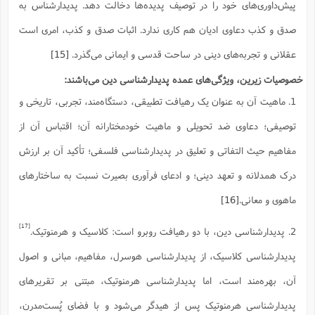
پیش‌داوری‌های خود را در توصیف پدیده‌ها دخالت دهد. پدیدارشناس به
صدق و کذب دعاوی ادیان هم کاری ندارد. اثبات صدق و کذب، امری است
عقلانی و تجربه‌های دینی در ساحت قدسی و ایمانی می‌گذرد.
[15]
خصوصیات زیرین، ویژگی‌های عمده پدیدارشناسی دین می‌باشند:
1. ماهیت آن به عنوان یک رهیافت تطبیقی، دستگاه‌مند، تجربی، تاریخی و
توصیفی؛ دعاوی ضد تحویلی و ماهیت خودمختارانه آن؛ اقتباس آن از
مفاهیم حیث التفاتی و تعلیق در پدیدارشناسی فلسفی؛ تأکید آن بر ارزش
درک همدلانه و تعهد دینی؛ و ادعای فرآوری بصیرت نسبت به ساختارهای
ماهوی و معانی.
[16]
[17]
2. پدیدارشناسى دین، با دو رهیافت روبرو است: کلاسیک و هرمنوتیک.
پدیدارشناسى کلاسیک، از پدیدارشناسى هوسرل، مفاهیم، مبانى و اصول
آن، بهره‌مند است، اما پدیدارشناسى هرمنوتیک، مبتنی بر تقریرهای
پدیدارشناسى هرمنوتیک پس از هیدگر می‌شود و با فضاى پُست‌مدرن،