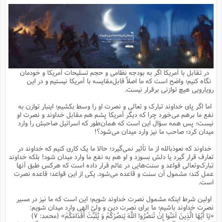
م
ق
ت
تقویم عبادی
ن
ق
م
ک
م
م
ن
ت
ق
ا
ت
ن
ق
چند رسانه ای
ت
ش
ع
و
ق
ا
م
س
ا
ا
چ
ق
ت
احادیث
ن
ق
ا
ا
و
ج
ا
پ
ر
ف
ش
ق
م
ب
ا
م
ا
ت
ا
ن
در تقابل با آمریکا اگر به بودجه نظامی و حجم تسلیحات آمریکا و خودمان
ق
و
فرهنگ علوم انسانی و اسلامی
ا
ن
ا
ع
ن
و
نگاه کنیم؛ واضح است که ما اصلاً قابل‌مقایسه با آمریکا نیستیم و در این
ف
ا
ا
م
س
ق
آ
ا
س
رویارویی هیچ توازنی برقرار نیست.
ت
ف
و
ش
پ
ق
ا
ا
ا
س
ت
ویترین
ع
ق
م
س
ب
و
ت
آ
ز
آ
اما اگر پای خداوند تبارک و تعالی و نصرت او را وسط بکشیم؛ اینبار توازن به
ح
و
ح
ت
ا
ا
ه
س
و
نفع ما برهم می‌خورد چرا که دیگر آمریکا پشم هم مقابل خداوند و نصرت او
د
ق
آ
ت
ا
ق
یادداشت‌ها
ن
م
و
و
و
ا
نیست؛ پس همه سؤال این است که همان‌طور که اسرائیل صاحبش را وارد
ق
ف
د
ش
ن
میدان کرد؛ صاحب ما نیز وارد میدان می‌شود؟!
ه
ف
ق
ر
ح
و
ا
ع
آ
ت
ص
تست
ه
ه
ش
ق
آ
ف
د
س
ا
خداوند که نعوذبالله از ما تأثیر نمی‌گیرد؛ حالا ما یک کاری کنیم که خداوند در
ع
م
ق
ق
خ
ر
ا
و
ش
ک
ج
ص
تعارف قرار گیرد یا دلش بسوزد و او هم به نفع ما وارد میدان شود! بلکه خداوند
م
ف
ق
آ
ه
ف
ش
ه
آ
ب
س
ق
ت
ق
ک
ن
تبارک‌وتعالی قواعد و سنت‌هایی در عالم قرار داده است که هرکس طبق آنها
ه
م
ع
ق
ا
ت
و
م
ص
عمل کند؛ مشمول آن سنت و قاعده می‌شود. یکی از این قواعد؛ قاعده نصرت
ا
ت
ذ
ت
آ
م
م
ا
م
ع
ت
ا
م
است.
ن
ف
ا
ز
ع
ا
س
و
ق
ت
م
ت
ن
م
س
و
ا
ح
م
ر
ن
ق
م
اولین شرط اینکه مشمول نصرت خداوند شویم؛ این است که ما نیز در مسیر
خ
ر
ت
م
ا
ا
ف
ن
پ
ا
ر
ز
ا
نصرت خداوند باشیم؛ ما برای نصرت دین و ولیّ الهی وارد میدان شویم:
و
م
آ
د
م
ق
ا
ه
ص
(
ا
س
«یَا أَیُهَا الَّذِینَ آمَنُوا إِنْ تَنصُرُوا اللَّهَ یَنصُرْکُمْ وَ یُثَبِّتْ أَقْدَامَکُمْ» (محمد: ۷)
ق
ر
ا
م
ت
س
ا
ا
د
ف
ن
م
ا
ا
خ