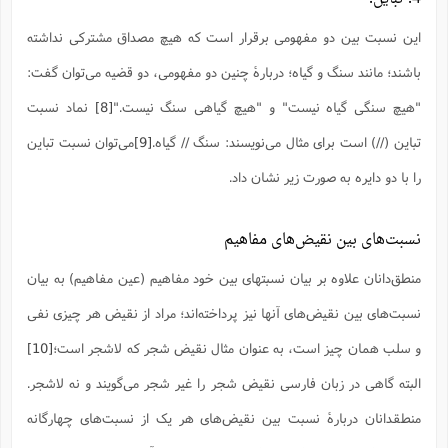
این نسبت بین دو مفهومی برقرار است که هیچ مصداق مشترکی نداشته
باشند؛ مانند سنگ و گیاه؛ دربارۀ چنین دو مفهومی، دو قضیه می‌توان گفت:
"هیچ سنگی گیاه نیست" و "هیچ گیاهی سنگ نیست."
[8]
نماد نسبت
تباین (//) است برای مثال می‌نویسند: سنگ // گیاه.
[9]
می‌توان نسبت تباین
را با دو دایره به صورت زیر نشان داد.
نسبت‌های بین نقیض‌های مفاهیم
منطق‌دانان علاوه بر بیان نسبتهای بین خود مفاهیم (عین مفاهیم) به بیان
نسبت‌های بین نقیض‌های آنها نیز پرداخته‌اند؛ مراد از نقیض هر چیزی نفی
و سلب همان چیز است، به عنوان مثال نقیض شجر که لاشجر است؛
[10]
البته گاهی در زبان فارسی نقیض شجر را غیر شجر می‌گویند و نه لاشجر.
منطقدانان دربارۀ نسبت بین نقیض‌های هر یک از نسبت‌های چهارگانه