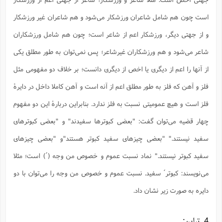
ا
ش
و
است چون هم شامل شاعران ورزشکار می‌شود و هم شاعران غیر ورزشکار
ف
(
ذ
ن
و از جهتی دیگر، ورزشکار اعم از شاعر است؛ چون هم شامل ورزشکاران
م
م
غ
م
م
شاعر می‌شود و هم ورزشکاران غیرشاعر؛ پس نمی‌توان به طور مطلق یکی
(
از آنها را اعم از دیگری یا اخص از دیگری دانست؛ بر خلاف دو مفهومی مثل
ش
ب
ه
(
فلز و آهن که فلز به طور مطلق اعم از آنه است و آهن کاملا داخل در دایرۀ
و
ن
ا
فلز است و هیچ عمومیتی نسبت به فلز ندارد. بنابراین دربارۀ این دو مفهوم
ف
ح
چهار قضیه می‌توان گفت: "بعضی کبوترها سفیدند" و "بعضی کبوترهای
م
(
م
سفید نیستند." "بعضی چیزهای سفید کبوتر هستند"و "بعضی چیزهای
ن
ش
(
سفید کبوتر نیستند." نماد نسبت عموم و خصوص من وجه (´) است؛ مثلا
د
س
ف
می‌نویسند: کبوتر´ سفید. نسبت عموم و خصوص من وجه را می‌توان با دو
ف
م
ش
دایره به صورت زیر نشان داد.
م
4. تباین: