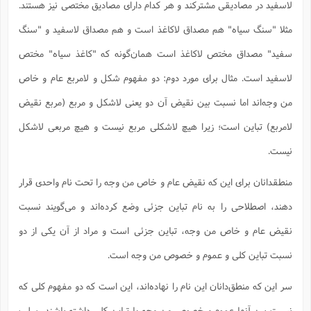
لاسفید در مصادیقی مشترکند و هر کدام دارای مصادیق مختصی نیز هستند.
مثلا "سنگ سیاه" هم مصداق لاکاغذ است و هم مصداق لاسفید و "سنگ
سفید" مصداق مختص لاکاغذ است همان‌گونه که "کاغذ سیاه" مختص
لاسفید است. مثال برای مورد دوم: دو مفهوم شکل و لامربع عام و خاص
من وجه‌اند اما نسبت بین نقیض آن دو یعنی لاشکل و مربع (مربع نقیض
لامربع) تباین است؛ زیرا هیچ لاشکلی مربع نیست و هیچ مربعی لاشکل
نیست.
منطقدانان برای این که نقیض عام و خاص من وجه را تحت نام واحدی قرار
دهند، اصطلاحی را به نام تباین جزئی وضع کرده‌اند و می‌گویند نسبت
نقیض عام و خاص من وجه، تباین جزئی است و مراد از آن یکی از دو
نسبت تباین کلی و عموم و خصوص من وجه است.
سر این که منطق‌دانان این نام را نهاده‌اند، این است که دو مفهوم کلی که
نسبت بین آنها عموم و خصوص من وجه یا تباین کلی داشته باشند، سلب