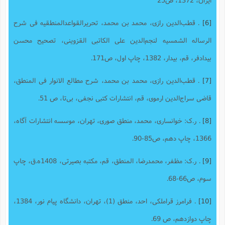
[6]
. ق‍طب‌ال‍دی‍ن‌ رازی‌، م‍ح‍م‍د ب‍ن‌ م‍ح‍م‍د، تحریر‌القواعد‌المنطقیه فی شرح‌
الرساله ‌الشمسیه لنجم‌الدین علی ‌الکاتبی ‌القزوینی، تصحیح محسن‌
بیدادفر، قم، بیدار، 1382، چاپ اول، ص171.
[7]
. ق‍طب‌ال‍دی‍ن‌ رازی‌، م‍ح‍م‍د ب‍ن‌ م‍ح‍م‍د، ش‍رح‌ م‍طال‍ع‌ الان‍وار فی‌ ال‍م‍ن‍طق،
ق‍اضی‌ س‍راج‌ال‍دی‍ن‌ ارم‍وی‌، قم، انتشارات کتبی نجفی، بی‌تا، ص 51.
[8]
. ر.ک: خوانساری، محمد، منطق صوری، تهران، موسسه انتشارات آگاه،
1366، چاپ دهم، ص85-90.
[9]
. ر.ک: مظفر، محمدرضا، المنطق، قم، مکتبه بصیرتی، 1408ه.ق، چاپ
سوم، ص66-68.
[10]
. فرامرز قراملکی، احد، منطق (1)، تهران، دانشگاه پیام نور، 1384،
چاپ دوازدهم، ص 69.