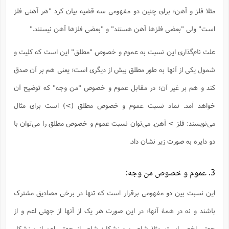
ت
ا
ا
ف
مثلا فلز و آهن؛ برای چنین دو مفهومی سه قضیه بیان کرد "هر آهنی فلز
ح
ت
ت
س
ن
ج
ذ
ق
است" ولی "بعضی فلزها آهن هستند" و "بعضی فلزها آهن نیستند."
ش
م
و
م
م
س
م
ج
(
ا
علت نام‌گذاری این نسبت به عموم و خصوص "مطلق" این است که کلیت و
و
ج
ش
ح
چ
م
شمول یکی از آنها به طور مطلق بیش از دیگری است؛ یعنی هم بر آن صدق
ع
س
ف
خ
(
ا
ف
ن
کند و هم بر غیر آن؛ در مقابل عموم و خصوص "من وجه" که توضیح آن
ن
ت
م
ذ
م
خواهد آمد. نماد نسبت عموم و خصوص مطلق (>) است برای مثال
ت
م
م
ک
ا
می‌نویسند: فلز > آهن. می‌توان نسبت عموم و خصوص مطلق را می‌توان با
ش
(
ه
ش
پ
دو دایره به صورت زیر نشان داد.
ع
ا
چ
و
ا
و
ع
ش
پ
(
ف
3. عموم و خصوص من‌ وجه:
ذ
ف
ن
م
ز
ن
ت
این نسبت بین دو مفهومی برقرار است که تنها در برخی مصادیق مشترک
ا
(
م
ت
ح
م
باشند و نه در همۀ آنها؛ در این صورت هر یک از آنها از جهتی اعم و از
ا
ع
(
ع
ش
جهتی اخص است. مثلا شاعر و ورزشکار؛ شاعر از جهتی اعم از ورزشکار