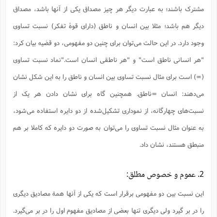
س
م
ع
ف
ق
م
(
مشترک باشند؛ به عبارت دیگر هر چیز مصداق یکی از آنها باشد، مصداق
ه
ع
ع
ش
ز
م
ر
ش
پ
ا
ا
ا
ق
ح
ف
ت
دیگر هم باشد؛ مثلا بین انسان و ناطق (دارای قوۀ تفکر) نسبت تساوی
گ
ع
ق
د
پ
ف
خ
(
ذ
ب
ت
ا
ش
م
ح
ع
وجود دارد. در این حالت می‌توان برای چنین دو مفهومی، دو قضیه بیان کرد:
ش
م
ع
س
2
م
ا
ا
خ
ت
خ
"هر انسانی ناطق است" و "هر ناطقی انسان است."نماد نسبت تساوی
آ
م
ف
ق
ح
پ
ص
پ
د
ن
و
(
آ
(=) است برای مثال نسبت تساوی بین انسان و ناطق را به این شکل نشان
ه
ع
م
ش
ت
ت
د
پ
ج
ا
2
ا
ت
می‌دهند: انسان =ناطق. همچنین گاه برای نشان دادن هر یک از
ی
گ
ش
ف
ا
(
ذ
ب
ش
م
نسبت‌های چهارگانه، از نموداری تشکیل‌شده از دو دایره استفاده می‌شود،
ح
م
ا
ا
م
ا
م
ب
ا
به عنوان مثال نسبت تساوی را می‌توان به صورت دو دایره که کاملا بر هم
ش
و
(
ف
م
ش
ف
ن
منبطق هستند، نشان داد.
م
پ
ع
و
ا
ت
ف
ه
ع
ا
(
ف
ت
ت
ق
ن
2. عموم و خصوص مطلق:
ح
ذ
غ
ش
م
ب
پ
ت
م
(
د
م
این نسبت بین دو مفهومی برقرار است که یکی از آنها همۀ مصادیق دیگری
ه
ا
ت
ف
ح
س
آ
و
ر
ش
ن
را در بر گیرد ولی دیگری تنها بعضی از مصادیق مفهوم اول را در بر می‌گیرد.
ع
ف
ع
م
د