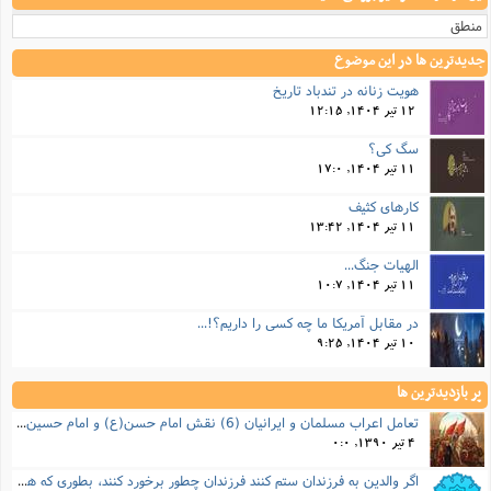
منطق
جدیدترین ها در این موضوع
هویت زنانه در تندباد تاریخ
12 تیر 1404, 12:15
سگ کی؟
11 تیر 1404, 17:0
کارهای کثیف
11 تیر 1404, 13:42
الهیات جنگ...
11 تیر 1404, 10:7
در مقابل آمریکا ما چه کسی را داریم؟!...
10 تیر 1404, 9:25
پر بازدیدترین ها
تعامل اعراب مسلمان و ایرانیان (6) نقش امام حسن(ع) و امام حسین(ع) در فتح ایران
4 تیر 1390, 0:0
اگر والدین به فرزندان ستم کنند فرزندان چطور برخورد کنند، بطوری که هم موجب ناراحتی آنها نشود و هم بتوانند آنها را امر به معروف و نهی از منکر کنند، و اگر نصیحت تأثیر نداشت چطور باید با آنها برخورد کرد؟