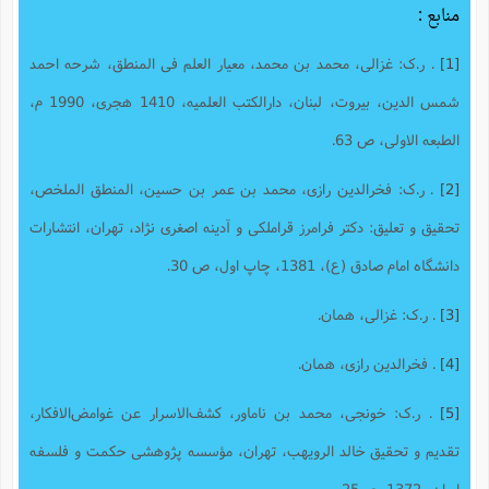
منابع :
[1]
. ر.ک: غزالی، محمد بن محمد، معیار العلم فی المنطق، شرحه احمد
شمس الدین، بیروت، لبنان، دارالکتب العلمیه، 1410 هجری، 1990 م،
الطبعه الاولی، ص 63.
[2]
. ر.ک: فخرالدین رازی، محمد بن عمر بن حسین، المنطق الملخص،
تحقیق و تعلیق: دکتر فرامرز قراملکی و آدینه اصغری نژاد، تهران، انتشارات
دانشگاه امام صادق (ع)، 1381، چاپ اول، ص 30.
[3]
. ر.ک: غزالی، همان.
[4]
. فخرالدین رازی، همان.
[5]
. ر.ک: خونجی، محمد بن ناماور، کشف‌الاسرار عن غوامض‌الافکار‌‫،
تقدیم و تحقیق خالد الرویهب، تهران، مؤسسه پژوهشی حکمت و فلسفه
ایران، 1372، ص25