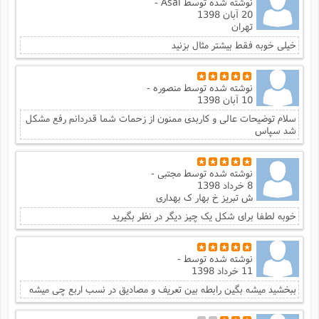
نوشته شده توسط
Asal -
20 آبان 1398
تهران
خیلی خوبه فقط بیشتر مثال بزنید
نوشته شده توسط
منصوره -
10 آبان 1398
سلام توضیحات عالی و کاربدی ممنون از زحمات شما قدردانم رفع مشکل
شد سپاس
نوشته شده توسط
مجتبی -
8 خرداد 1398
ش تبریز خ بهار ک بهداری
خوبه لطفا برای شکل یک چیز دیگر در نظر بگیرید
نوشته شده توسط
-
11 خرداد 1398
ببخشید میشه بگین رابطه بین تعریف و مصادیق در نسب اربع چی میشه