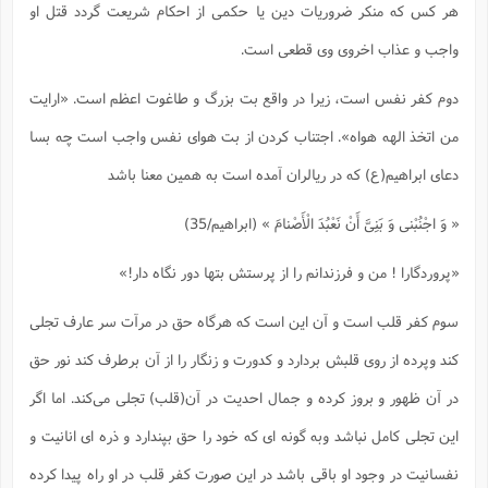
هر کس که منکر ضروریات دین یا حکمی از احکام شریعت گردد قتل او
واجب و عذاب اخروی وی قطعی است.
دوم کفر نفس است، زیرا در واقع بت بزرگ و طاغوت اعظم است. «ارایت
من اتخذ الهه هواه». اجتناب کردن از بت هوای نفس واجب است چه بسا
دعای ابراهیم(ع) که در ریالران آمده است به همین معنا باشد
« وَ اجْنُبْنی‌ وَ بَنِیَّ أَنْ نَعْبُدَ الْأَصْنامَ » (ابراهیم/35)
«پروردگارا ! من و فرزندانم را از پرستش بتها دور نگاه دار!»
سوم کفر قلب است و آن این است که هرگاه حق در مرآت سر عارف تجلی
کند وپرده از روی قلبش بردارد و کدورت و زنگار را از آن برطرف کند نور حق
در آن ظهور و بروز کرده و جمال احدیت در آن(قلب) تجلی می‌کند. اما اگر
این تجلی کامل نباشد وبه گونه ای که خود را حق بپندارد و ذره ای انانیت و
نفسانیت در وجود او باقی باشد در این صورت کفر قلب در او راه پیدا کرده