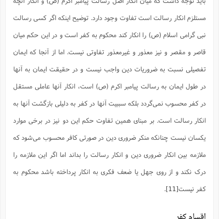
باید توجه داشت که میان انکار اصل رسالت پیامبر اکرم (ص) و انکار آنچه
مستلزم انکار رسالت است تفاوت وجود دارد. توضیح اینکه اگر کسی رسالت
نبی گرامی اسلام (ص) را انکار کند محکوم به کفر است و در این حکم میان
قاصر و مقصر و نیز معذور و غیرمعذور تفاوتی نیست. اما از آنجا که ایمان
تفصیلی نسبت به ضروریات دین واجب نیست و در حقیقت ایمان به آنها
در طول ایمان به رسالت پیامبر اکرم (ص) است، انکار آنها عاملی مستقل
در کفر محسوب نمی‌گردد بلکه سببیت آنها در کفر به دلیلی بازگشت آنها به
انکار رسالت است. بر مبنای همین تفاوت حکم این دو نیز در برخی موارد
یکسان نیست چنانکه منکر ضروری دین در صورتی کافر محسوب می‌شود که
ملازمه بین انکار ضروری دین و انکار رسالت را بداند اما اگر این ملازمه را
درک نکند و از روی جهل یا ضعف فکری به انکار پرداخته باشد محکوم به
کفر نیست
[11]
.
اقسام کفر