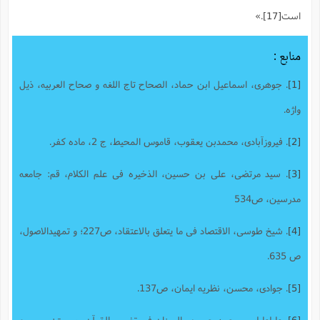
است
[17]
.»
منابع :
[1]
. جوهری، اسماعیل ابن حماد، الصحاح تاج اللغه و صحاح العربیه، ذیل
واژه.
[2]
. فیروزآبادی، محمدبن یعقوب، قاموس المحیط، ج 2، ماده کفر.
[3]
. سید مرتضی، علی بن حسین، الذخیره فی علم الکلام، قم: جامعه
مدرسین، ص534
[4]
. شیخ طوسی، الاقتصاد فی ما یتعلق بالاعتقاد، ص227؛ و تمهیدالاصول،
ص 635.
[5]
. جوادی، محسن، نظریه ایمان، ص137.
[6]
. طباطبایی، محمد حسین، المیزان فی تفسیر القرآن، بیروت: موسسه