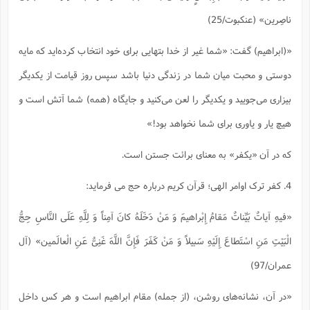
ناصِرین‌» (عنکبوت/25)
«(ابراهیم) گفت: «شما غیر از خدا بتهایى براى خود انتخاب کرده‌اید که مایه
دوستى و محبت میان شما در زندگى دنیا باشد سپس روز قیامت از یکدیگر
بیزارى مى‌جویید و یکدیگر را لعن مى‌کنید و جایگاه (همه) شما آتش است و
هیچ یار و یاورى براى شما نخواهد بود!»
که در آن «یکفر» به معنای برائت جستن است.
4. کفر ترک اوامر الهی؛ قرآن کریم درباره حج می فرماید:
«فیهِ آیاتٌ بَیِّناتٌ مَقامُ إِبْراهیمَ وَ مَنْ دَخَلَهُ کانَ آمِناً وَ لِلَّهِ عَلَى النَّاسِ حِجُّ
الْبَیْتِ مَنِ اسْتَطاعَ إِلَیْهِ سَبیلاً وَ مَنْ کَفَرَ فَإِنَّ اللَّهَ غَنِیٌّ عَنِ الْعالَمین‌» (آل
عمران/97)
«در آن، نشانه‌هاى روشن، (از جمله) مقام ابراهیم است و هر کس داخل