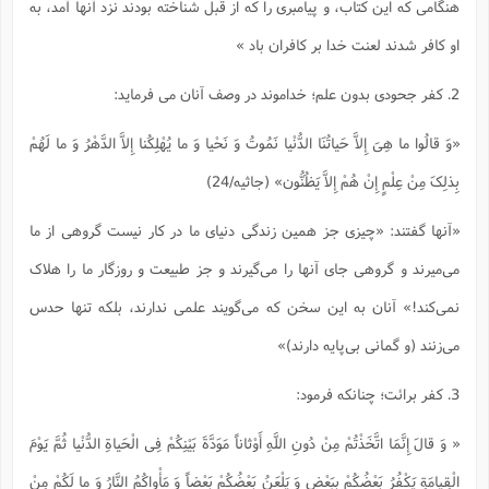
هنگامى که این کتاب، و پیامبرى را که از قبل شناخته بودند نزد آنها آمد، به
او کافر شدند لعنت خدا بر کافران باد »
2. کفر جحودی بدون علم؛ خداموند در وصف آنان می فرماید:
«وَ قالُوا ما هِیَ إِلاَّ حَیاتُنَا الدُّنْیا نَمُوتُ وَ نَحْیا وَ ما یُهْلِکُنا إِلاَّ الدَّهْرُ وَ ما لَهُمْ
بِذلِکَ مِنْ عِلْمٍ إِنْ هُمْ إِلاَّ یَظُنُّون‌» (جاثیه/24)
«آنها گفتند: «چیزى جز همین زندگى دنیاى ما در کار نیست گروهى از ما
مى‌میرند و گروهى جاى آنها را مى‌گیرند و جز طبیعت و روزگار ما را هلاک
نمى‌کند!» آنان به این سخن که مى‌گویند علمى ندارند، بلکه تنها حدس
مى‌زنند (و گمانى بى‌پایه دارند)»
3. کفر برائت؛ چنانکه فرمود:
« وَ قالَ إِنَّمَا اتَّخَذْتُمْ مِنْ دُونِ اللَّهِ أَوْثاناً مَوَدَّةَ بَیْنِکُمْ فِی الْحَیاةِ الدُّنْیا ثُمَّ یَوْمَ
الْقِیامَةِ یَکْفُرُ بَعْضُکُمْ بِبَعْضٍ وَ یَلْعَنُ بَعْضُکُمْ بَعْضاً وَ مَأْواکُمُ النَّارُ وَ ما لَکُمْ مِنْ