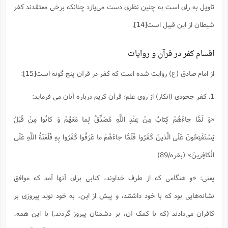
تاویل به رای است به چنین نظری دست می‌یازد چنانکه برخی معتقدند کفر
شیطان از این قبیل است
[14]
.
اقسام کفر در قرآن و روایات
از امام صادق (ع) روایت شده است که کفر در قرآن پنج گونه است
[15]
:
1. کفر جحودی (انکار) از روی علم؛ قرآن کریم درباره آنان می فرماید:
«وَ لَمَّا جاءَهُمْ کِتابٌ مِنْ عِنْدِ اللَّهِ مُصَدِّقٌ لِما مَعَهُمْ وَ کانُوا مِنْ قَبْلُ
یَسْتَفْتِحُونَ عَلَى الَّذینَ کَفَرُوا فَلَمَّا جاءَهُمْ ما عَرَفُوا کَفَرُوا بِهِ فَلَعْنَةُ اللَّهِ عَلَى
الْکافِرینَ» (بقره/89)
یعنی: «و هنگامى که از طرف خداوند، کتابى براى آنها آمد که موافق
نشانه‌هایى بود که با خود داشتند، و پیش از این، به خود نوید پیروزى بر
کافران مى‌دادند (که با کمک آن، بر دشمنان پیروز گردند.) با این همه،