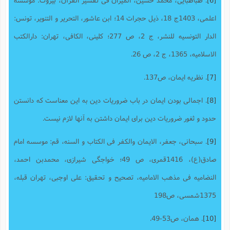
اعلمی، 1403ج 18، ذیل حجرات 14؛ ابن عاشور، التحریر و التنویر، تونس:
الدار التونسیه للنشر، ج 2، ص 277؛ کلینی، الکافی، تهران: دارالکتب
الاسلامیه، 1365، ج 2، ص 26.
[7]
. نظریه ایمان، ص137.
[8]
. اجمالی بودن ایمان در باب ضروریات دین به این معناست که دانستن
حدود و ثغور ضروریات دین برای ایمان داشتن به آنها لازم نیست.
[9]
. سبحانی، جعفر، الایمان والکفر فی الکتاب و السنه، قم: موسسه امام
صادق(ع)، 1416قمری، ص 49؛ خواجگی شیرازی، محمدبن احمد،
النضامیه فی مذهب الامامیه، تصحیح و تحقیق: علی اوجبی، تهران قبله،
1375شمسی، ص198
[10]
. همان، ص53-49.