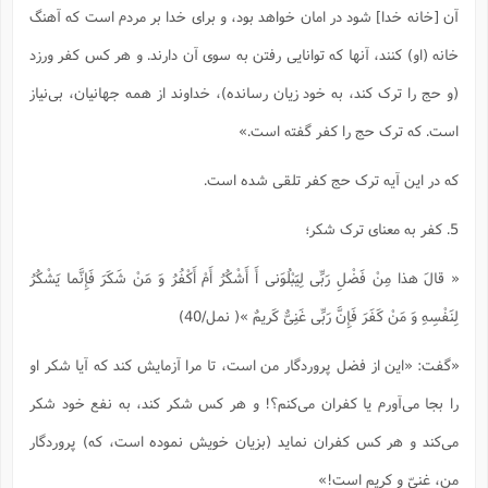
آن [خانه خدا] شود در امان خواهد بود، و براى خدا بر مردم است که آهنگ
خانه (او) کنند، آنها که توانایى رفتن به سوى آن دارند. و هر کس کفر ورزد
(و حج را ترک کند، به خود زیان رسانده)، خداوند از همه جهانیان، بى‌نیاز
است. که ترک حج را کفر گفته است.»
که در این آیه ترک حج کفر تلقی شده است.
5. کفر به معنای ترک شکر؛
« قالَ هذا مِنْ فَضْلِ رَبِّی لِیَبْلُوَنی‌ أَ أَشْکُرُ أَمْ أَکْفُرُ وَ مَنْ شَکَرَ فَإِنَّما یَشْکُرُ
لِنَفْسِهِ وَ مَنْ کَفَرَ فَإِنَّ رَبِّی غَنِیٌّ کَریمٌ »( نمل/40)
«گفت: «این از فضل پروردگار من است، تا مرا آزمایش کند که آیا شکر او
را بجا مى‌آورم یا کفران مى‌کنم؟! و هر کس شکر کند، به نفع خود شکر
مى‌کند و هر کس کفران نماید (بزیان خویش نموده است، که) پروردگار
من، غنىّ و کریم است!»