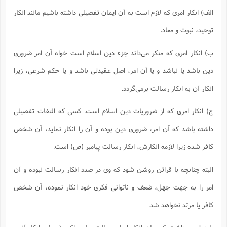
ا
ش
الف) انکار امری که لازم است به آن ایمان تفصیلی داشته باشیم مانند انکار
و
ف
(
ذ
توحید، نبوت و معاد.
ن
م
م
غ
م
م
ب) انکار امری که منکر می‌داند جزء دین اسلام است خواه آن امر ضروری
(
دین باشد یا نباشد و یا آن امر، اصل عقیدتی باشد و یا حکم شرعی، زیرا
ش
ب
ه
(
انکار آن به انکار رسالت برمی‌گردد.
و
ن
ا
ج‌) انکار امری که از ضروریات دین اسلام است. کسی که التفات تفصیلی
ف
ح
م
(
داشته باشد که آن امر، ضروری دین بوده و آن را انکار نماید، آن شخص
م
ن
کافر شده زیرا لازمه انکارش، انکار رسالت پیامبر (ص) است.
ش
(
د
البته چنانچه با قرائن روشن شود که وی در صدد انکار رسالت نبوده و آن
س
ف
ف
م
امر را به جهت جهل، ضعف و ناتوانی فکری خود انکار نموده، آن شخص
ش
م
کافر یا مرتد نخواهد شد.