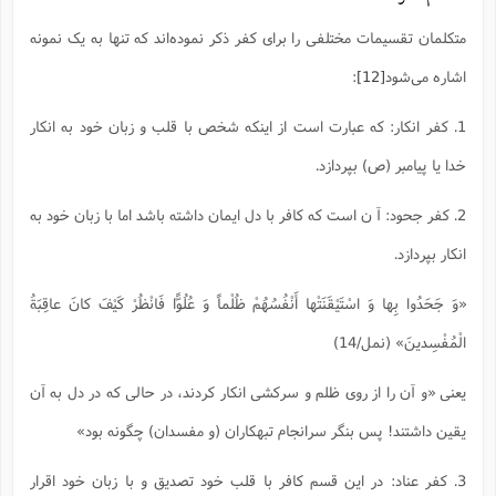
متکلمان تقسیمات مختلفی را برای کفر ذکر نموده‌اند که تنها به یک نمونه
اشاره می‌شود
[12]
:
1. کفر انکار: که عبارت است از اینکه شخص با قلب و زبان خود به انکار
خدا یا پیامبر (ص) بپردازد.
2. کفر جحود: آ ن است که کافر با دل ایمان داشته باشد اما با زبان خود به
انکار بپردازد.
«وَ جَحَدُوا بِها وَ اسْتَیْقَنَتْها أَنْفُسُهُمْ ظُلْماً وَ عُلُوًّا فَانْظُرْ کَیْفَ کانَ عاقِبَةُ
الْمُفْسِدینَ» (نمل/14)
یعنی «و آن را از روى ظلم و سرکشى انکار کردند، در حالى که در دل به آن
یقین داشتند! پس بنگر سرانجام تبهکاران (و مفسدان) چگونه بود»
3. کفر عناد: در این قسم کافر با قلب خود تصدیق و با زبان خود اقرار