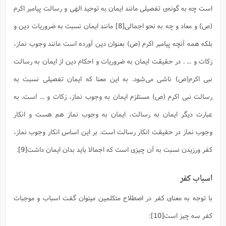
ت
ا
است چه به گونه‌ی تفصیلی مانند ایمان به توحید الهی و رسالت پیامبر اکرم
ا
ف
ح
ت
ت
س
ن
ج
(ص) و معاد و چه به نحو اجمالی
[8]
مانند ایمان نسبت به ضروریات دین و
ذ
ق
ش
م
و
م
م
س
م
بلکه همه آنچه پیامبر اکرم (ص) بعنوان دین آورده است مانند وجوب نماز،
ج
(
ا
و
ج
ش
زکات و ... . در حقیقت ایمان به ضروریات و احکام دین از ایمان به رسالت
ح
چ
م
ع
س
ف
خ
(
نبی اکرم(ص) ناشی می‌شود. به این معنا که ایمان تفصیلی نسبت به
ا
ف
ن
ن
ت
م
رسالت نبی اکرم (ص) مستلزم ایمان به وجوب نماز، زکات و ... است. به
ذ
م
ت
م
م
ک
عبارت دیگر ایمان به رسالت، ایمان به وجوب نماز هم هست و انکار
ا
ش
(
ه
وجوب نماز در حقیقت انکار رسالت است. بر این اساس انکار وجوب نماز،
ش
پ
ع
ا
چ
و
کفر ورزیدن نسبت به آن چیزی است که اجمالا باید بدان ایمان داشت
[9]
.
ا
و
ع
ش
پ
(
ف
ذ
ف
اسباب کفر
ن
م
ز
ن
ت
ا
(
م
با توجه به معنای کفر در اصطلاح متکلمین میتوان گفت اسباب و موجبات
ت
ح
م
ا
ع
کفر سه چیز است
[10]
:
(
ع
ش