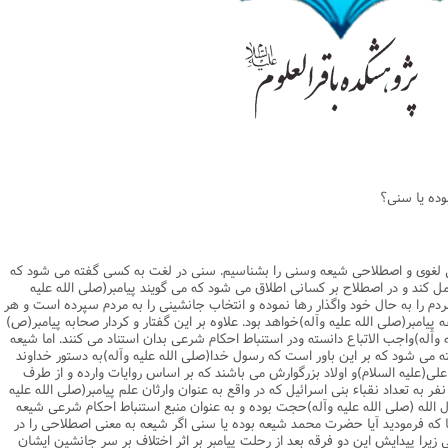
یریت
اطلاعیه
نهج البلاغه
ن وجامعه دینی
ات اهل بیت (ع)
فقه
رذایل
سیاسی
رد جامعه شناسی در تبلیغ
جامعه شناسی
مصیبت امام باقر علیه السلام
مدیریت و فقه اسلامی
متفرقه
ادبیات عرب
قتصاد
دنیاو آخرت
ی ولایت اهل بیت (ع)
فضائل
اعتقادی
ات اخلاق و آداب در تبلیغ
تاریخ اسلام
مصیبت امام صادق علیه السلام
خلاصه کتب مدیریت
قرآن
ادیان و فرق
و مذاهب
توشه عاشورائیان
ن و بررسی مسأله اعانه
اسلام
فرق شیعی
ت های آموزش معارف اسلامی
مدیریت اسلامی
مبانی علم اخلاق
مصیبت امام موسی علیه السلام
فقه و اصول
دیان
 و امید به مغفرت
تحقیق و منبع شناسی
ایران
ابراهیمی
آینده پژوهی
فرق غیر شیعی
مصیبت امام رضا علیه السلام
نامه های اخلاقی
فلسفه
وم قرآنی
ام به عمر انسان در اسلام
پند و اندرز
تاریخ انقلاب
غیر ابراهیمی
مصیبت امام جواد علیه السلام
مدیریت آموزشی
کلام
وم حدیث
خداشناسی
ی دانش آموزی
حکایات
مدیریت زمان
مصیبت امام هادی علیه السلام
قرآن‌پژوهی
وده یا سنى؟
لسفه
محض
مصیبت امام حسن عسکری علیه السلام
علوم حدیث
ی
لام
 مصیبت متفرقه
مضاف
اسلامی
اخلاق
ى لغوى و اصطلاحى شیعه وسنى را بشناسیم. سنى در لغت به کسى گفته مى شود که
لات
ه و اصول
جدید
فلسفه اسلامی
عرفان
مل کند و در اصطلاح بر کسانى اطلاق مى شود که مى گویند پیامبر(صلى الله علیه
ردم را به حال خود واگذار رها نموده و انتخاب جانشینى را به مردم سپرده است و هر
حقوق
ام شرعی
فرق و مذاهب
یامبر(صلى الله علیه وآله)خواهد بود. علاوه بر این گفتار و کردار صحابه پیامبر(ص)
آله)واجب الاتباع دانسته ودر استنباط احکام شرعى بدان استناد مى کنند. اما شیعه
خب نشریات
اصول فقه
 مى شود که بر این باور است که رسول خدا(صلى الله علیه وآله)به دستور خداوند
لى(علیه السلام)و اولاد بزرگوارش مى باشند که بر اساس روایات وارده و از طرف
رتباطات
فقه
ر به تعداد نقباء بنى اسرائیل که در واقع به عنوان وارثان علم پیامبر(صلى الله علیه
نامه تربیت تبلیغی
پيش شماره اول فصلنامه مطالعات معنوی
حقوق
له (صلى الله علیه وآله)حجت بوده و به عنوان منبع استنباط احکام شرعى شیعه
که فرمودید آیا حضرت محمد شیعه بوده یا سنى اگر شیعه به معنى اصطلاحى را در
امه مطالعات معنوی
پيش شماره 2 فصل نامه تربیت تبلیغی
پيش شماره اول فصلنامه مطالعات معنوی
ى زیرا پیدایش این دو فرقه بعد از رحلت پیامبر بر اثر اختلاف بر سر جانشین ایشان