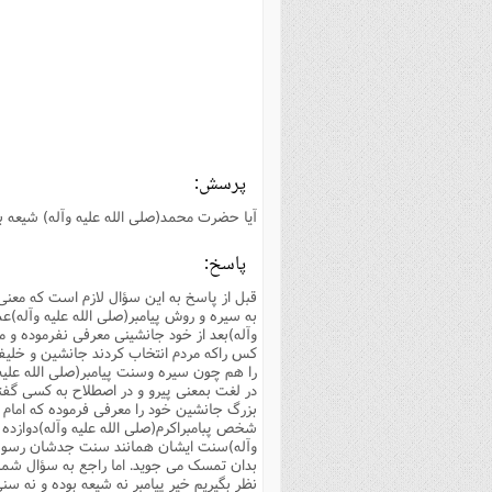
بانک پژوهشگران وفرهیختگان
مهدویت
زندگی نامه فرهیختگان
مد
دی
مقام
کارب
ذکر 
اخبار
فرهنگی
معرفی پژوهشگران
آداب و احکام اصناف
ا
ویژگ
مقال
ذکر 
معرفی سایت ها
عمومی
حوزه و دانشگاه
پایگاه های علمی
فرق 
راه 
تعاو
مهار
ذکر 
اطلاعیه
فقه
اعتقادی
پایگاه های مذهبی
ا
توبه
روش 
ذکر 
اخلاق
سیاسی
پایگاههای عقائد
عل
اهتم
ذکر 
پرسش:
اجتماعی
پایگاههای فرهنگی
عل
مجموعه پرسش ها و پاسخ ها
ذکر 
آیا حضرت محمد(صلى الله علیه وآله) شیعه ب
جامعه
پایگاههای جامع موضوعات
ف
ذکر 
پاسخ:
اخبار عمومی
پایگاههای اندیشمندان اسلام
ک
ذکر
قبل از پاسخ به این سؤال لازم است که معن
خبرگزاری ها
پایگاه های پاسخ گویی به سوا
فق
به سیره و روش پیامبر(صلى الله علیه وآله)ع
وآله)بعد از خود جانشینى معرفى نفرموده و م
پایگاه های پاسخ گویی به احک
کس راکه مردم انتخاب کردند جانشین و خلیفه پ
را هم چون سیره وسنت پیامبر(صلى الله علیه و
پایگاه های تاریخی
منت
در لغت بمعنى پیرو و در اصطلاح به کسى گفته
بزرگ جانشین خود را معرفى فرموده که امام ع
پایگاه های آموزشی
ا
شخص پبامبراکرم(صلى الله علیه وآله)دوازده نف
فصل 
وآله)سنت ایشان همانند سنت جدشان رسول ال
بدان تمسک مى جوید. اما راجع به سؤال شما 
فصلن
نظر بگیریم خیر پیامبر نه شیعه بوده و نه سن