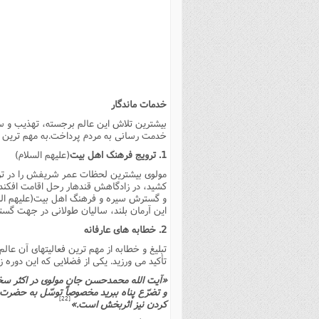
بانک پژوهشگران وفرهیختگان
مهدویت
زندگی نامه فرهیختگان
مد
دی
مقام
کارب
ذکر 
اخبار
فرهنگی
معرفی پژوهشگران
آداب و احکام اصناف
ا
ویژگ
مقال
ذکر 
معرفی سایت ها
عمومی
حوزه و دانشگاه
پایگاه های علمی
فرق 
راه 
تعاو
مهار
ذکر 
اطلاعیه
فقه
اعتقادی
پایگاه های مذهبی
ا
توبه
روش 
ذکر 
خدمات ماندگار
اخلاق
سیاسی
پایگاههای عقائد
عل
اهتم
ذکر 
بیشترین تلاش این عالم برجسته، تهذیب و سی
اجتماعی
پایگاههای فرهنگی
عل
مجموعه پرسش ها و پاسخ ها
ذکر 
خدمت رسانى به مردم پرداخت.به مهم ترین 
جامعه
پایگاههای جامع موضوعات
ف
ذکر 
1. ترویج فرهنگ اهل بیت
(علیهم السلام)
مولوى بیشترین لحظات عمر شریفش را در تروی
اخبار عمومی
پایگاههای اندیشمندان اسلام
ک
ذکر
کشید، در زادگاهش قندهار رحل اقامت افکند 
خبرگزاری ها
پایگاه های پاسخ گویی به سوا
فق
و گسترش سیره و فرهنگ اهل بیت(علیهم السلام
این آرمان بلند، سالیان طولانى در جهت گس
پایگاه های پاسخ گویی به احک
2. خطابه هاى عارفانه
پایگاه های تاریخی
منت
تبلیغ و خطابه از مهم ترین فعالیتهاى آن عال
تأکید مى ورزید. یکى از فضلایى که این دوره 
پایگاه های آموزشی
ا
«آیت الله محمدحسن جان مولوى در اکثر سخ
فصل 
و تضرّع پناه ببرید مخصوصاً توسّل به حضرت 
[22]
کردن نیز اثربخش است.»
فصلن