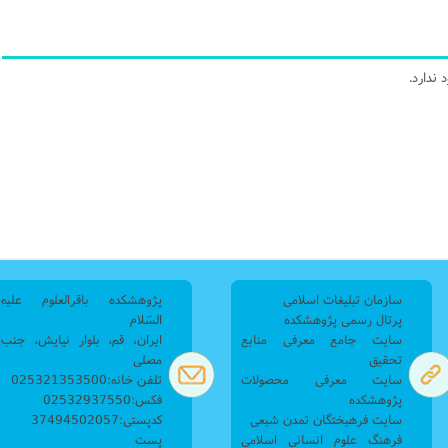
ندارد.
سازمان تبلیغات اسلامی
پژوهشکده باقرالعلوم علیه
پرتال رسمی پژوهشکده
السّلام
سایت جامع معرفی منابع
ایران، قم، بلوار نیایش، جنب
تحقیق
مصلی
سایت معرفی محصولات
تلفن خانه:025321353500
پژوهشکده
فکس:02532937550
سایت فرهیختگان تمدن شیعی
کدپستی:37494502057
فرهنگ علوم انسانی اسلامی
پست