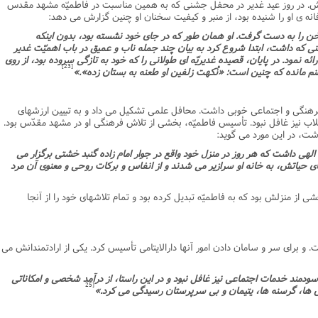
ى دیگر از علاقمندان او که در سال 1372 ش. در روز عید غدیر در محفل جشنى که به همین مناسبت در فاطمیّه مشهد مقدس
نامه سبک زندگی
پيش شماره 2 فصلنامه مطالعات معنوی
شماره اول فصل نامه تربیت تبلیغی
 ى او را شنیده بود، از منبر و کیفیت سخنان او چنین گزارش مى دهد:
خن را به دست گرفت. او همان طور که در جاى خود نشسته بود، بدون اینکه
 تربیتی
آئین دوست یابی
شماره دوم فصل نامه تربیت تبلیغی
شماره اول فصل نامه مطالعات معنوی
ى که داشت، ابتدا شروع کرد به بیان چند جمله ناب و عمیق در باب اهمیّت غدیر
 نمود. در پایان، قصیده غدیریّه اى طولانى را که خود به تازگى سروده بود، از روى
انواده
شماره دوم فصل نامه مطالعات معنوی
شماره سوم و چهارم فصل نامه تربیت تبلیغی
[23]
نم مانده که چنین است: «نُکهت زلفین او طعنه به بستان زده».»
شماره سوم فصل نامه مطالعات معنوی
شماره پنج و شش فصل نامه تربیت تبلیغی
شماره چهارم و پنجم فصل نامه مطالعات معنوی
 فرهنگى و اجتماعى خوبى داشت. محافل علمى تشکیل مى داد و به تبیین ارزشهاى
لاب نیز غافل نبود. تأسیس فاطمیّه، بخشى از تلاش فرهنگى او در مشهد مقدّس بود.
شماره ششم فصل نامه مطالعات معنوی
اشت، در این مورد مى گوید:
شماره هشتم و نهم فصل‌نامه مطالعات معنوی
ى داشت که هر روز در منزل خود واقع در جوار امام زاده گنبد خشتى برگزار مى
 حیاتش، به خانه او سرازیر مى شدند و از انفاس و برکات روحى و معنوى آن مرد
شماره دهم فصل‌نامه مطالعات معنوی
 از منزلش بود که به فاطمیّه تبدیل کرده بود و تمام تلاشهاى خود را از آنجا
 و براى سر و سامان دادن امور آنها دارالایتامى تأسیس کرد. یکى از ارادتمندانش مى
سودمند خدمات اجتماعى نیز غافل نبود و در این راستا، از درآمد شخصى و امکاناتى
[25
ض ها، گرسنه ها، یتیمان و بى سرپرستان رسیدگى مى کرد.»