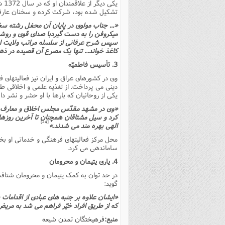
یک
فصل 
تشکیل شده بود، شرکت کرده و سخنان عارفانه
«... جناب مولوى در پایان آن محفل رشته س
علوم
میکروفن را به دست گیردبا صداى قوى و روشن
سپس شرح عرفانى از سلسله مراتب ولایت ارائه
خ
کاغذ خواند... تنها یک مصرع آن قصیده در ذه
3. تأسیس فاطمیّه
وى در کشورهاى عراق و ایران نیز فعالیتهاى
دینى مى پرداخت. از تغذیه علمى و اخلاقى ط
یکى از روحانیان که بارها با او حشر و نشر د
«وى در مشهد مقدّس مجلس اخلاق و معارف اله
کرد و سیل مشتاقان همچنان تا آخرین روزهاى
[24]
الهى بهره مند مى شدند.»
محل مرکز فعالیتهاى فرهنگى و خدماتى او بخشى
ساماندهى مى کرد.
4. یارى یتیمان و محرومان
در حد توان به کمک یتیمان و محرومان شتافت.
گوید:
«ایشان علاوه بر جنبه هاى عبادى از اقدامات 
که از طریق افراد خیّر فراهم مى شد به مری
منبع:
فرهیختگان تمدن شیعه