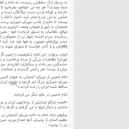
به نزدیک ارک سلطنتى رسیدند، به شاه و اطراف
شما چیست؟ هر چه مى خواهید بفرمایید تا شاه
خارجه و کوتاه کردن دست بیگانگان است و هیچ
حکمى به این شرح صادر کرد: امتیاز داخله را 
نیستند تا حکم از جانب میرزاى شیرازى برسد. 
همچنان با شور و هیجان وصف ناپذیرى به مح
موقع، نظامیان به دستور فرمانده خود - معین
رسانیدند. مردم اجساد چهار تن از مقتولان را 
دیدن پیکرهاى خونین، به هوا بلند شد. آیت الل
آرام کرد و از آنان خواست تا متفرق شوند و 
[48]
)
(
ادوارد براوان، این قیام شکوهمند را چنین گ
تهران) تظاهرات بزرگى از مردم برخاست و به
خشمگین سر دادند و سنگباران آغازیدند. سربا
بیش از بیست نفر زخمى گردیدند و جماعت پ
امام خمینى از میرزاى آشتیانى به عنوان کس
میرزاى شیرازى بزرگ امر فرمود و علماى ایران 
[50]
)
(
ساقط شده ایران را زنده کردند.»
امام خمینى در جاى دیگر مى فرماید:
«قضیه تنباکو ابتدایش از روحانیون ایران و عرا
داشتند و دنبال اینها را مى گرفتند و کارها را ا
پیکهاى شاه مدام به خانه میرزاى آشتیانى در 
عظیم الشأن از پذیرش آنها امتناع ورزید. میر
زیر را بپذیرد: