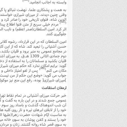
)
(
وابسته به اجانب انجامید.
فصل 
به همت و پشتکارى علما، نهضت تنباکو پا گرف
وقتى چنین دیدند، از میرزاى شیرازى خواستند 
علوم
الدین شاه، فتواى تاریخى خود را صادر کرد و 
[45]
)
(
مردم خیلى سریع از متن فتوا اطلاع پیدا
خ
اثر کرد. امین السلطان(صدر اعظم) و نایب السل
جلوگیرى کنند.
امین السلطان که در این قرارداد، رشوه کلانى
حسن آشتیانى را تبعید کند. شاه که از این کار
در مجامع عمومى به منبر برود و قلیان بکشد، 
دوم جمادى الثانى 1309 هـ
قلیان بکشید و مسلمانان را به استفاده از دخ
گوید: برایم امکان ندارد که حکم میرزاى شیرا
[46]
)
(
مکان مى کنم.
پس از لغو امتیاز داخلى و 
جواب مى گوید: «وضع این حکم از من نیست،
]میرزاى شیرازى[ بوده، رفع این منع نیز موک
ارمغان استقامت
خبر حرکت میرزاى آشتیانى در تمام نقاط تهر
عمومى جمع شدند و در این باره به گفت و گو
خود را از لابلاى ابرهاى تیره و تار روى کلبه 
به مناسبت ایّام شهادت حضرت زهرا(علیها الس
خود را بستند و کفن پوشان به سوى خانه میر
به سوى قصر شاه روانه گشتند. زنان و مردا