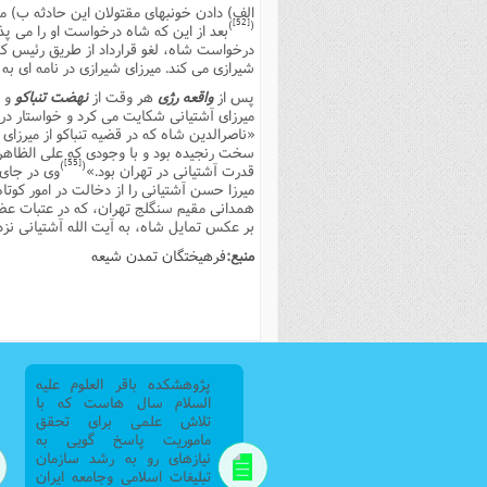
الف) دادن خونبهاى مقتولان این حادثه ب) م
[52]
)
(
بعد از این که شاه درخواست او را مى پذی
درخواست شاه، لغو قرارداد از طریق رئیس کمپ
شیرازى مى کند. میرزاى شیرازى در نامه اى به 
پس از
واقعه رژى
هر وقت از
نهضت تنباکو
و پ
میرزاى آشتیانى شکایت مى کرد و خواستار در 
«ناصرالدین شاه که در قضیه تنباکو از میرزاى 
سخت رنجیده بود و با وجودى که على الظاهر
[55]
)
(
قدرت آشتیانى در تهران بود.»
وى در جاى 
میرزا حسن آشتیانى را از دخالت در امور کوتا
همدانى مقیم سنگلج تهران، که در عتبات عضو حو
بر عکس تمایل شاه، به آیت الله آشتیانى نزدی
منبع:
فرهیختگان تمدن شیعه
پژوهشکده باقر العلوم علیه
السلام سال هاست که با
تلاش علمی برای تحقق
ماموریت پاسخ گویی به
نیازهای رو به رشد سازمان
تبلیغات اسلامی وجامعه ایران