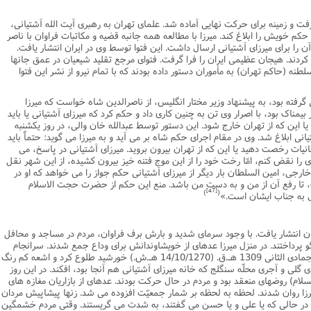
نامه سبک زندگی
پيش شماره 2 فصلنامه مطالعات معنوی
شماره اول فصل نامه تربیت تبلیغی
ت و زمینه براى حرکت نهایى آماده شد. علماى تهران به رهبرى آیت الله آشتیانى،
حکم خویش را ابلاغ کند. میرزا با مطالعه همه جانبه قضیه و مکاتبات فراوان با ناصر
 تربیتی
آئین دوست یابی
شماره دوم فصل نامه تربیت تبلیغی
شماره اول فصل نامه مطالعات معنوی
آن را براى میرزاى آشتیانى ارسال داشت. این فتوا توسط وى در ایران انتشار یافت.
 کردند. هیجان عظیمى ایران را فرا گرفت. فتواى مرجع تقلید شیعیان در عمق جانها
انواده
شماره دوم فصل نامه مطالعات معنوی
شماره سوم و چهارم فصل نامه تربیت تبلیغی
طنه (حاکم تهران) به مأموران دستور داده بودند که با تمام نیرو از نشر این فتوا
شماره سوم فصل نامه مطالعات معنوی
شماره پنج و شش فصل نامه تربیت تبلیغی
 گرفته بود، به پیشنهاد وزیر مختار انگلیس، از ناصرالدین شاه خواست که میرزا
شماره چهارم و پنجم فصل نامه مطالعات معنوی
 بیمناک بود، با اصرار وى تن به چنین کارى داد و حکم کرد که میرزاى آشتیانى یا باید
یا این که از تهران خارج شود. این دستور توسط عبدالله خان والى، در روز یکشنبه
شماره ششم فصل نامه مطالعات معنوی
.ق. به میرزاى آشتیانى ابلاغ شد. وى در مقام اجراى حکم شاه بر مى آید و به میرزا مى گوید: حتماً باید
شماره هشتم و نهم فصل‌نامه مطالعات معنوی
انیات رخصت دهید یا این که از تهران بیرون بروید. میرزاى آشتیانى در پاسخ، مى
زى را نقض کنم، امّا رخت خود را از این موج فتنه خیز بیرون کشیده، از این شهر نقل
شماره دهم فصل‌نامه مطالعات معنوی
خارجى، امین السلطان بار دیگر از میرزاى آشتیانى حکم جواز را مى خواهد که او در
 تا رفع آن از من و به دست من باشد. منع این حکم از حضرت حجت الاسلام
[47]
)
(
ول به جناب ایشان است.»
ان انتشار یافت. با وجود سرماى شدید و بارش برف فراوان، مردم در مساجد و محافل
 پرداختند. در منزل میرزا عدهاى از خویشاوندانش براى وداع جمع شدند. سرانجام
آن شب اندوهناک گذشت و بامداد روز سوم جمادى الثانى 1309 هـ.ق. (14/10/1270 هـ.ش.) خورشید طلوع کرد و اشعه کم رنگ
هاى گلى و آجرى محلّه سنگلج که خانه میرزاى آشتیانى هم آنجا بود، افکند. در این روز
لام) روضهاى منعقد بود و مردم در حال حرکت بودند. عدهاى از بازاریان مغازه هاى
زا روان شدند. لحظه به لحظه بر شمار جمعیّت افزوده مى شد. زنها پیشاپیش مردان
ن در حالى که یا على و یا حسن مى گفتند، به شدت مى گریستند. وقتى مردم خشمگین