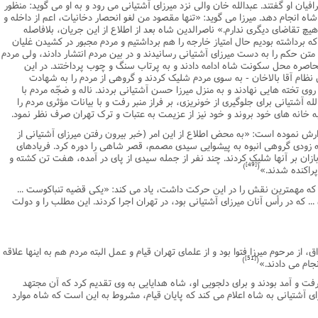
یان او گفتند. عبدالله خان والى نزد میرزاى آشتیانى مى رود و به او مى گوید: منظور
 انجام دهد. میرزا مى گوید: «تنها مقصود من لغو انحصار دخانیات، اعم از داخله و
 تقاضاى دیگرى ندارم.» ناصرالدین شاه بعد از اطلاع از این جریان، بلافاصله
که برداشته بودیم حال امتیاز خارجه را هم برداشتیم و مردم مجبور در کشیدن غلیان
متن حکم را به دست میرزاى آشتیانى رسانیدند و در بین مردم انتشار دادند، ولى مردم
اصره محل سکونت شاه ادامه دادند و به پرتاب سنگ و چوب پرداختند. در این
 نظام آقا بالاخان - به سوى مردم شلیک کردند و گروهى از مردم را به شهادت
روى تخته هایى نهادند و به منزل میرزا حسن آشتیانى بردند. ناله و ضجّه مردم با
ه آشتیانى براى جلوگیرى از خونریزى، بر فراز منبر رفت و با بیانات مؤثرى مردم را
به خانه هاى خود بروند و خود نیز از عزیمت به عتبات و ترک تهران صرف نظر نمود.
زارش نموده است: «به محض اطلاع از این امر (خبر بیرون رفتن میرزاى آشتیانى از
 زودى گروهى انبوه به پیشوایى سیدى مصمم، قصر شاهى را دوره کرد. فریادهاى
زان بر آنها شلیک کردند. چند نفر از جمله سیدى از پاى در آمده، هفت تن کشته و
[49]
)
(
راکنده شدند.»
ى که مهمترین نقش را در این حرکت داشت، یاد مى کند: «یکى قضیه تنباکوست ...
... که در رأس آنان میرزاى آشتیانى بود، در تهران اجرا کردند. این مطلب را و دولت
ق، از مرحوم میرزا فتوا بود و از علماى تهران قیام و عمل البته مردم هم به اینها علاقه
[51]
)
(
نجام مى دادند.»
رفت و آمد بودند و براى دلجویى او، شاه هدایایى به وى تقدیم کرد که آن مجتهد
زاى آشتیانى به شاه اعلام مى کند که پایان قیام، مشروط به این است که شاه موارد