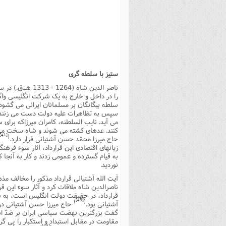
بانک پژوهشگران وفرهیختگان
مهدویت
زندگی نامه فرهیختگان
مد
دی
مقام
کارب
ذکر 
اخبار
فرهنگی
معرفی پژوهشگران
آداب و احکام اصناف
ا
ویژگ
مقال
ذکر 
معرفی سایت ها
عمومی
حوزه و دانشگاه
پایگاه های علمی
فرق 
راه 
تعاو
مهار
ذکر 
اطلاعیه
فقه
اعتقادی
پایگاه های مذهبی
ا
توبه
روش 
ذکر 
ستیز با سلطه گرى
اخلاق
سیاسی
پایگاههای عقائد
عل
اهتم
ذکر 
اجتماعی
پایگاههای فرهنگی
عل
مجموعه پرسش ها و پاسخ ها
ذکر 
را در داخل و خارج به یک شرکت انگلیسى واگذا
سلطه بیگانگان بر مسلمانان ایرانى مى گشو
جامعه
پایگاههای جامع موضوعات
ف
ذکر 
سپس به تظاهرات علیه دولت دست مى زنند و 
مى آید. نایب السلطنه، کامران میرزاکه براى
اخبار عمومی
پایگاههای اندیشمندان اسلام
ک
ذکر
کنند. عدهاى کشته مى شوند و شاه سخت مى ت
[41]
(
حاج میرزا محمّد حسن آشتیانى قرار دارد.
خبرگزاری ها
پایگاه های پاسخ گویی به سوا
فق
زیانهاى اقتصادى این قرارداد، آثار سوء فرهن
به قیام گسترده و عمومى زدند و کار به آنجا 
پایگاه های پاسخ گویی به احک
نوردید.
پایگاه های تاریخی
منت
آیت الله آشتیانى قرارداد مذکور را مخالف م
ناصرالدین شاه ملاقات کرد و آثار سوء این قرا
پایگاه های آموزشی
ا
قرارداد، در حقیقت دولت انگلیس است، به س
[43]
)
(
آشتیانى بود.
حاج میرزا حسن آشتیانى در آ
فصل 
گفت بزرگترین نهضت سیاسى ایران بر ضدّ است
فصلن
مقاومت در مقابل استبداد و استکبار را پى گ
[44]