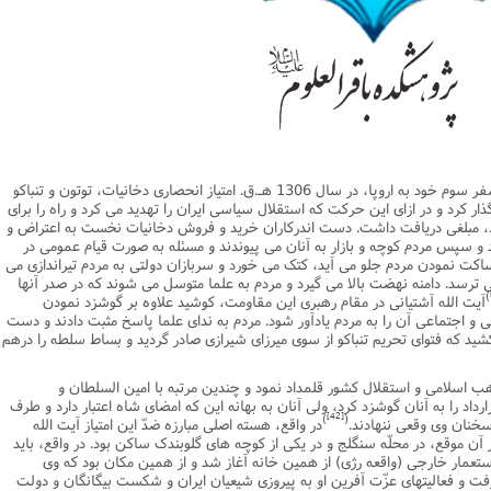
یریت
اطلاعیه
نهج البلاغه
ن وجامعه دینی
ات اهل بیت (ع)
فقه
رذایل
سیاسی
رد جامعه شناسی در تبلیغ
جامعه شناسی
مصیبت امام باقر علیه السلام
مدیریت و فقه اسلامی
متفرقه
ادبیات عرب
قتصاد
دنیاو آخرت
ی ولایت اهل بیت (ع)
فضائل
اعتقادی
ات اخلاق و آداب در تبلیغ
تاریخ اسلام
مصیبت امام صادق علیه السلام
خلاصه کتب مدیریت
قرآن
ادیان و فرق
و مذاهب
توشه عاشورائیان
ن و بررسی مسأله اعانه
اسلام
فرق شیعی
ت های آموزش معارف اسلامی
مدیریت اسلامی
مبانی علم اخلاق
مصیبت امام موسی علیه السلام
فقه و اصول
دیان
 و امید به مغفرت
تحقیق و منبع شناسی
ایران
ابراهیمی
آینده پژوهی
فرق غیر شیعی
مصیبت امام رضا علیه السلام
نامه های اخلاقی
فلسفه
وم قرآنی
ام به عمر انسان در اسلام
پند و اندرز
تاریخ انقلاب
غیر ابراهیمی
مصیبت امام جواد علیه السلام
مدیریت آموزشی
کلام
ناصر الدین شاه (1264 - 1313 هـ.ق.) در سفر سوم خود به اروپا، در سال 1306 هـ.ق. امتیاز انحصارى دخانیات، توتون و تنباکو
وم حدیث
خداشناسی
ی دانش آموزی
حکایات
مدیریت زمان
مصیبت امام هادی علیه السلام
قرآن‌پژوهی
ر کرد و در ازاى این حرکت که استقلال سیاسى ایران را تهدید مى کرد و راه را براى
د، مبلغى دریافت داشت. دست اندرکاران خرید و فروش دخانیات نخست به اعتراض و
لسفه
محض
مصیبت امام حسن عسکری علیه السلام
علوم حدیث
سپس مردم کوچه و بازار به آنان مى پیوندند و مسئله به صورت قیام عمومى در
 ساکت نمودن مردم جلو مى آید، کتک مى خورد و سربازان دولتى به مردم تیراندازى مى
ی
لام
 مصیبت متفرقه
مضاف
اسلامی
اخلاق
رسد. دامنه نهضت بالا مى گیرد و مردم به علما متوسل مى شوند که در صدر آنها
)
آیت الله آشتیانى در مقام رهبرى این مقاومت، کوشید علاوه بر گوشزد نمودن
لات
ه و اصول
جدید
فلسفه اسلامی
عرفان
گى و اجتماعى آن را به مردم یادآور شود. مردم به نداى علما پاسخ مثبت دادند و دست
کشید که فتواى تحریم تنباکو از سوى میرزاى شیرازى صادر گردید و بساط سلطه را درهم
حقوق
ام شرعی
فرق و مذاهب
خب نشریات
اصول فقه
ذهب اسلامى و استقلال کشور قلمداد نمود و چندین مرتبه با امین السلطان و
رداد را به آنان گوشزد کرد، ولى آنان به بهانه این که امضاى شاه اعتبار دارد و طرف
رتباطات
فقه
[42]
)
(
خنان وى وقعى ننهادند.
در واقع، هسته اصلى مبارزه ضدّ این امتیاز آیت الله
ن موقع، در محلّه سنگلج و در یکى از کوچه هاى گلوبندک ساکن بود. در واقع، باید
نامه تربیت تبلیغی
پيش شماره اول فصلنامه مطالعات معنوی
حقوق
عمار خارجى (واقعه رژى) از همین خانه آغاز شد و از همین مکان بود که وى
امه مطالعات معنوی
پيش شماره 2 فصل نامه تربیت تبلیغی
پيش شماره اول فصلنامه مطالعات معنوی
رفت و فعالیتهاى عزّت آفرین او به پیروزى شیعیان ایران و شکست بیگانگان و دولت