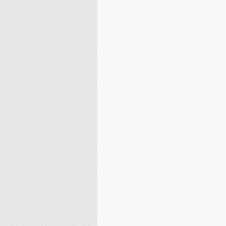
نصیریه (شیعی)
سایر فرق شیعی