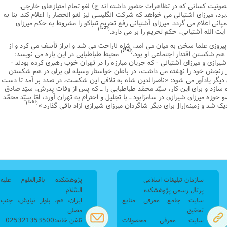
صونیت کسانى که در تظاهرات حضور داشته اند ج) لغو تمام امتیازهاى خارجى.
رد، میرزاى آشتیانى مى خواهد که شرکت انگلیسى نیز لغو انحصار را اعلام کند. بنا به
انى اعلام مى گردد. میرزاى آشتیانى رفع تحریم تنباکو را مشروط به حکم میرزاى
[53]
)
(
آیت الله آشتیانى، حکم تحریم را بر مى دارد.
یروزى علما سخن به میان مى آمد، شاه ناراحت مى شد و ابراز تأسف مى کرد و از
[54]
)
(
هم شکستن اقتدار اجتماعى او بود.
محیط طباطبایى در این باره مى نویسد:
شیرازى و میرزاى آشتیانى - که جریان مبارزه را در تهران خوب رهبرى کرده بودند -
 رنجش خود را نهفته مى داشت، در باطن خواستار وسیله اى براى در هم شکستن
دیگر یادآور مى شود: «ناصرالدین شاه به تلافى این شکست، در صدد بر آمد تا دست
ه سازد و براى این کار، سیّد محمّد طباطبایى را ـ که پس از وفات پدرش، سیّد صادق
زه میرزاى شیرازى در سامرّابود ـ با تجلیل و احترام به تهران آورد، امّا سیّد محمّد
[56]
)
(
ک شد و زمینه]را[ براى دیگر شاگردان میرزاى شیرازى آزاد باقى گذارد.»
سازمان تبلیغات اسلامی
پژوهشکده باقرالعلوم علیه
پرتال رسمی پژوهشکده
السّلام
سایت جامع معرفی منابع
ایران، قم، بلوار نیایش، جنب
تحقیق
مصلی
سایت معرفی محصولات
تلفن خانه:025321353500