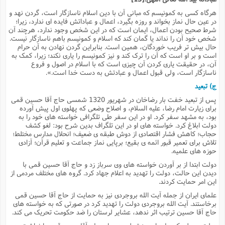
س
م
ع
ف
ق
م
(
ه
ع
ع
ش
ز
هرگاه کسی به کمونیسم که مبانی آن با دین اسلام ناسازگار است، گردن نهد و
م
ر
ش
پ
ا
ا
ا
در عین حال نماز بخواند و روزه بگیرد، اعمال و عباداتش فایده ای ندارد، زیرا؛
ق
ح
ف
ت
شرط صحیح بودن اعمال، ایمان است که در این شخص وجود ندارد، هرچند آن
گ
ع
ق
د
پ
ف
خ
(
شخص خود آن را نداند یا گمان کند که اسلام و کمونیسم باهم ناسازگار نیست.
ذ
ب
ت
ا
ش
م
ح
ع
ش
حال بیش تر فریب خوردگان، همین است. بنابراین گردن نهادن به آن حرام
م
ع
س
2
م
ا
است و بر او است که آن را ترک کند و نیز کمونیسم را یاری نکند؛ زیرا، کمک به
ا
خ
ت
خ
آ
م
ف
آن، در حقیقت یاری کردن آن چیزی است که با اسلام در اصول و فروع
ق
ح
پ
ص
پ
ناسازگار است، ولی قبول اعمال و عبادتش به دست خدا است.».
د
ن
و
(
آ
ه
ع
م
ش
ت
ج) تبعید
ت
د
پ
ج
ا
2
ا
ت
پس از تبعید خفت بار رضاخان در شهریور 1320 شمسی حاج آقا حسین قمی
ی
گ
ش
ف
ا
(
برای زیارت امام رضا، علیه السلام، و اصلاح وضعی که پهلوی اول پیش آورده
ذ
ب
ش
م
بود، به مشهد سفر کرد. او در این سفر طی تلگرافی خواسته های خود را به
ح
م
ا
ا
م
ا
م
دولت ابلاغ کرد. خواسته های او در این تلگراف بدین شرح بود: لغو کشف
ب
ا
ش
حجاب؛ کاهش فشار اقتصادی از دوش طبقه ی ضعیف؛ انحلال مدارس مختلط؛
و
(
ف
م
تلاش برای تعمیر قبور ائمه ی بقیع؛ برپایی نماز جماعت و تعلیم قرآن؛ آزادی
ش
ف
ن
م
حوزه های علمیه.
پ
ع
و
ا
ت
ف
ه
ع
ا
(
ف
دولت ابتدا از بر آوردن خواسته های وی سرباز زد و حاج آقا حسین قمی با
ت
دیدن این حالت، دولت را تهدید به اعلام جهاد کرد. گروه های مختلف مردمی از
ت
ق
ن
ح
این امر حمایت کردند.
ذ
غ
ش
م
ب
پ
ت
م
(
علمای ایران از جمله آیت الله بروجردی نیز به حمایت از حاج آقا حسین قمی
د
م
ه
ا
ت
برخاستند. آیت الله بروجردی دولت را تهدید کرد در صورتی که به خواسته های
ف
ح
س
حاج آقا حسین ترتیب اثر ندهد، عشایر لرستان را ضد حکومت تحریک می کند.
آ
و
ر
ش
ن
ع
ف
ع
م
د