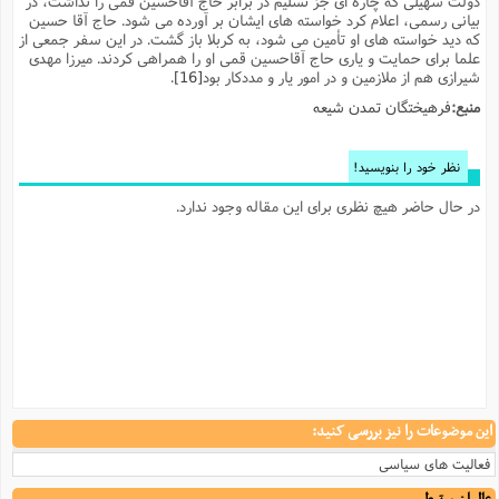
دولت سهیلی که چاره ای جز تسلیم در برابر حاج آقاحسین قمی را نداشت، در
ت
ا
بیانی رسمی، اعلام کرد خواسته های ایشان بر آورده می شود. حاج آقا حسین
ا
ف
ح
ت
ت
س
که دید خواسته های او تأمین می شود، به کربلا باز گشت. در این سفر جمعی از
ن
ج
علما برای حمایت و یاری حاج آقاحسین قمی او را همراهی کردند. میرزا مهدی
ذ
ق
ش
م
و
شیرازی هم از ملازمین و در امور یار و مددکار بود
[16]
.
م
م
س
م
ج
(
منبع:
فرهیختگان تمدن شیعه
ا
و
ج
ش
ح
چ
م
ع
س
ف
خ
(
نظر خود را بنویسید!
ا
ف
ن
ن
در حال حاضر هیچ نظری برای این مقاله وجود ندارد.
ت
م
ذ
م
ت
م
م
ک
ا
ش
(
ه
ش
پ
ع
ا
چ
و
ا
و
ع
ش
پ
(
ف
ذ
ف
ن
م
ز
ن
ت
ا
(
این موضوعات را نیز بررسی کنید:
م
ت
ح
م
فعالیت های سیاسی
ا
ع
(
ع
ش