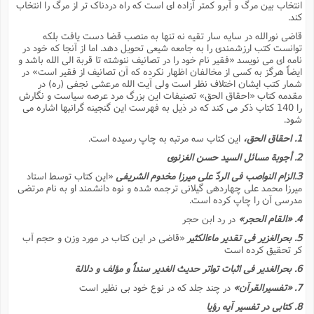
انتخاب بین مرگ و آبرو کمتر آزاده اى است که راه دردناک تر از مرگ را انتخاب
کند.
قاضى نورالله در سایه سار تقیه نه تنها به منصب قضا دست یافت بلکه
توانست کتب ارزشمندى را به جامعه شیعى تحویل دهد. اما از آنجا که خود در
نامه اى مى نویسد «فقیر نام خود را در تصانیف ننوشته تا قربة الى الله باشد و
ایضاً هرگز به کسى از مخالفان اظهار نکرده که آن تصانیف از فقیر است» در
شمار کتب ایشان اختلاف نظر است ولى آیت الله مرعشى نجفى (ره) در
مقدمه کتاب «احقاق الحق» تصنیفات این بزرگ مرد عرصه سیاست و نگارش
را 140 کتاب ذکر مى کند که در ذیل به فهرست این گنجینه گرانبها اشاره مى
شود.
1. احقاق الحق،
این کتاب سه مرتبه به چاپ رسیده است.
2. أجوبة مسائل السید حسن الغزنوى
3
.الزام النواصب فى الردّ على میرزا مخدوم الشریفى
«این کتاب توسط استاد
میرزا محمد على چهاردهى گیلانى ترجمه شده و نوه دانشمند او به نام مرتضى
مدرسى آن را چاپ کرده است.
4. «القام الحجر»
در رد ابن حجر
5. بحرالغزیر فى تقدیر ماءالکثیر
«قاضى در این کتاب در مورد وزن و حجم آب
کر تحقیق کرده است
6. بحرالغدیر فى اثبات تواتر حدیث الغدیر سنداً و مؤلف و دلالة
7. «تفسیرالقرآن»
در چند جلد که در نوع خود بى نظیر است
8. کتابى در تفسیر آیه رؤیا