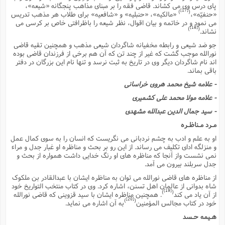
پاى درس وى مى کشاند. قاضى فقه را بر مبناى مذاهب پنجگانه «شیعه»،
[17]
)
(
«حنفیّه»،
«مالکیه»، «حنبلیه» و «شافعیه» براى طلاب هر مذهب تدریس
مى نمود و در خاتمه و بیان اقوال، نظر شیعه را باظرافتى خاص بر کرسى مى
[18]
)
(
نشاند.
جو ضد شیعى و رابطه مخفیانه شاگردان شیعى مذهب و همچنین تقیه قاضى
نورالله موجب گشت که غیر از چند تن که آن هم برخى از فرزندان قاضى بوده
اند نام شاگردان دیگر وى در تاریخ به ثبت نرسد و تنها نام این بزرگان در دفتر
باقى بماند.
- علامه شیخ محمد هروى خراسانى
- علامه مولا محمد على کشمیرى
- سید جمال الدین عبدالله مشهدى
مـرد مـناظـره
او به علم و ادب به چشم نردبانى مى نگریست که انسان را به سوى کمال عمل
و منزلگه اداى تکلیف مى رساند. از این رو بر بحث و مناظره او غبار جدل و مراء
نمى نشست واز آنجا که مناظره هاى او رنگ خدایى داشت همواره از بحث و
جدل سربلند بیرون مى آمد.
از مناظره هاى قاضى نورالله مى توان به مناظره ایشان با عبدالقادر بن ملکوک
شاه بدوانى از عالمان اهل تسنن، اشاره کرد. وى در کتاب منتخب التواریخ خود
[19]
)
(
از آن یاد مى کند
. همچنین مناظره ایشان با سید قزوینى که قاضى نورالله
[20]
)
(
خود در کتاب مجالس المؤمنین
به آن اشاره مى نماید.
هـیمه حـسد