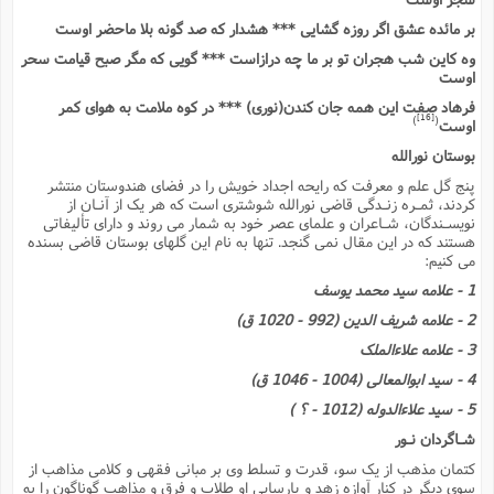
بر مائده عشق اگر روزه گشایى *** هشدار که صد گونه بلا ماحضر اوست
وه کاین شب هجران تو بر ما چه درازاست *** گویى که مگر صبح قیامت سحر
اوست
فرهاد صفت این همه جان کندن(نورى) *** در کوه ملامت به هواى کمر
[16]
)
(
اوست
بوستان نورالله
پنج گل علم و معرفت که رایحه اجداد خویش را در فضاى هندوستان منتشر
کردند، ثمـره زنـدگى قاضى نورالله شوشترى است که هر یک از آنـان از
نویسـندگان، شـاعران و علماى عصر خود به شمار مى روند و داراى تألیفاتى
هستند که در این مقال نمى گنجد. تنها به نام این گلهاى بوستان قاضى بسنده
مى کنیم:
1 - علامه سید محمد یوسف
2 - علامه شریف الدین (992 - 1020 ق)
3 - علامه علاءالملک
4 - سید ابوالمعالى (1004 - 1046 ق)
5 - سید علاءالدوله (1012 - ؟ )
شـاگردان نـور
کتمان مذهب از یک سو، قدرت و تسلط وى بر مبانى فقهى و کلامى مذاهب از
سوى دیگر در کنار آوازه زهد و پارسایى او طلاب و فِرق و مذاهب گوناگون را به