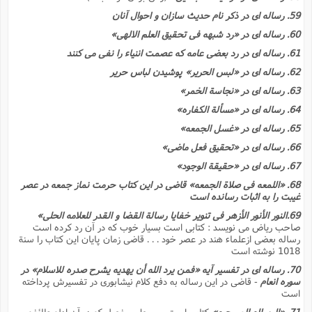
59. رساله اى در ذکر نام حدیث سازان و احوال آنان
60. رساله اى در «رد شبهه فى تحقیق العلم الالهى»
61. رساله اى در رد بعضى عامه که عصمت اننیاء را نفى مى کنند
62. رساله اى در «لبس الحریر» پوشیدن لباس حریر
63. رساله اى در «نجاسة الخمر»
64. رساله اى در «مسألة الکفاره»
65. رساله اى در «غسل الجمعه»
66. رساله اى در «تحقیق فعل ماضى»
67. رساله اى در «حقیقة الوجود»
68. «اللمعه فى صلاة الجمعه» قاضى در این کتاب حرمت نماز جمعه در عصر
غیبت را به اثبات رسانده است
69.النور الأنور الأزهر فى تنویر خفایا رسالة القضا و القدر للعلامه الحلى»
صاحب ریاض مى نویسد : کتابى است بسیار خوب که در آن رد کرده است
رساله بعضى ازعلماء هند در عصر خود . . . قاضى زمان پایان این کتاب را سنة
1018 نوشته است
70. رساله اى در تفسیر آیه «فمن یرد الله أن یهدیه یشرح صدره للاسلام» در
سوره انعام
- قاضى در این رساله به دفع کلام نیشابورى در تفسیرش پرداخته
است
71. «الرساله المسحیه»
کتابى است مبسوط و مفصل که در آن ادله طائفه