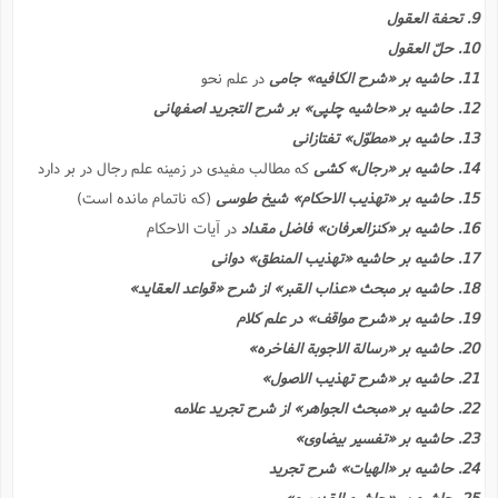
9. تحفة العقول
10. حلّ العقول
11. حاشیه بر «شرح الکافیه» جامى
در علم نحو
12. حاشیه بر «حاشیه چلپى» بر شرح التجرید اصفهانى
13. حاشیه بر «مطوّل» تفتازانى
14. حاشیه بر «رجال» کشى
که مطالب مفیدى در زمینه علم رجال در بر دارد
15. حاشیه بر «تهذیب الاحکام» شیخ طوسى
(که ناتمام مانده است)
16. حاشیه بر «کنزالعرفان» فاضل مقداد
در آیات الاحکام
17. حاشیه بر حاشیه «تهذیب المنطق» دوانى
18. حاشیه بر مبحث «عذاب القبر» از شرح «قواعد العقاید»
19. حاشیه بر «شرح مواقف» در علم کلام
20. حاشیه بر «رسالة الاجوبة الفاخره»
21. حاشیه بر «شرح تهذیب الاصول»
22. حاشیه بر «مبحث الجواهر» از شرح تجرید علامه
23. حاشیه بر «تفسیر بیضاوى»
24. حاشیه بر «الهیات» شرح تجرید
25. حاشیه بر «حاشیه القدیمیه»