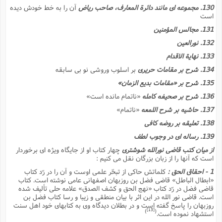
130. مجموعه اى مانند دائرة المعارف، صاحب ریاض
آن را به خط خودش دیده
است
131. مجالس المؤمنین
132. نورالعین
133. نهایة الاقدام
134. شرح بر مقامات حریرى
بر اسلوب وروشى نو بى سابقه
135. شرح بر «مقامات بدیع الزمان»
136. شرح بر صحیفه کامله
«ناتمام مانده است»
137. حاشیه بر شرح اللمعه
«ناتمام»
138. تعلیقه بر روضه کافى
139. رساله اى در وجوب لطف
از میان کتب قاضى نورالله شوشترى
چهار کتاب او از جایگاه ویژه اى برخوردار
است که آنها را از زبان بزرگان نقل مى کنیم :
1 - احقاق الحق :
کلماتش حاکى از تبحّر علمى اوست و آن را در رّد کتاب
«ابطال الباطل» قاضى فضل بن روزبهان اصفهانى عامى نوشته است. کتاب
قاضى فضل در رّد کتاب «نهج الحق و کشف الصدق» علامه حلى تألیف شده
است. قاضى نور الله در این اثر با بیان منطقى و زیبا و رسا کتاب فضل بن
روزبهان را پاسخ گفته است و در بطلان دیدگاه وى به کتابهاى خود اهل سنت
[13]
)
(
استشهاد نموده است.