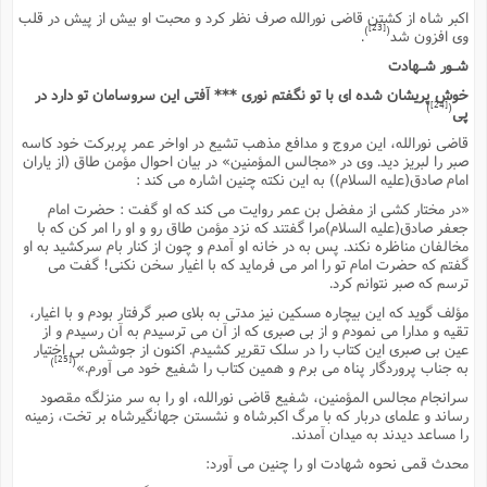
اکبر شاه از کشتن قاضى نورالله صرف نظر کرد و محبت او بیش از پیش در قلب
[23]
)
(
وى افزون شد
.
شـور شـهادت
خوش پریشان شده اى با تو نگفتم نورى *** آفتى این سروسامان تو دارد در
[24]
)
(
پى
قاضى نورالله، این مروج و مدافع مذهب تشیع در اواخر عمر پربرکت خود کاسه
صبر را لبریز دید. وى در «مجالس المؤمنین» در بیان احوال مؤمن طاق (از یاران
امام صادق(علیه السلام)) به این نکته چنین اشاره مى کند :
«در مختار کشى از مفضل بن عمر روایت مى کند که او گفت : حضرت امام
جعفر صادق(علیه السلام)مرا گفتند که نزد مؤمن طاق رو و او را امر کن که با
مخالفان مناظره نکند. پس به در خانه او آمدم و چون از کنار بام سرکشید به او
گفتم که حضرت امام تو را امر مى فرماید که با اغیار سخن نکنى! گفت مى
ترسم که صبر نتوانم کرد.
مؤلف گوید که این بیچاره مسکین نیز مدتى به بلاى صبر گرفتار بودم و با اغیار،
تقیه و مدارا مى نمودم و از بى صبرى که از آن مى ترسیدم به آن رسیدم و از
عین بى صبرى این کتاب را در سلک تقریر کشیدم. اکنون از جوشش بى اختیار
[25]
)
(
به جناب پروردگار پناه مى برم و همین کتاب را شفیع خود مى آورم.»
سرانجام مجالس المؤمنین، شفیع قاضى نورالله، او را به سر منزلگه مقصود
رساند و علماى دربار که با مرگ اکبرشاه و نشستن جهانگیرشاه بر تخت، زمینه
را مساعد دیدند به میدان آمدند.
محدث قمى نحوه شهادت او را چنین مى آورد: