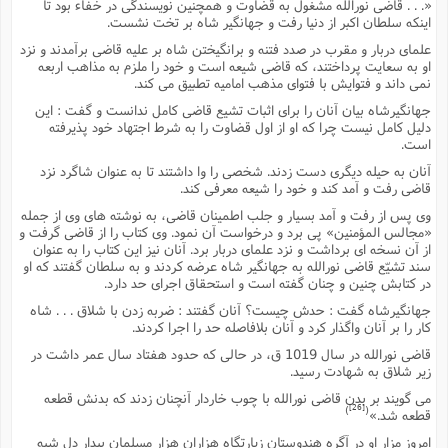
«. . . قاضى نورالله مشغول به قضاوت و همچنین نویسندگى در خفاء بود تا
اینکه سلطان اکبر از دنیا رفت و جهانگیر شاه بر تخت نشست.
علماى دربار و مقرب در صدد فتنه و برانگیختن شاه بر علیه قاضى برآمدند و نزد
او به سعایت پرداختند، که قاضى شیعه است و خود را ملزم به مذاهب اربعه
نمى داند و فتوایش با فتواى مذهب امامیه تطبیق مى کند.
جهانگیرشاه بیان آنان را براى اثبات تشیع قاضى کامل ندانست و گفت : این
دلیل کامل نیست چرا که او از اول قضاوت را به شرط اجتهاد خود پذیرفته
است.
آنان به حیله دیگرى دست زدند. شخصى را وا داشتند تا به عنوان شاگرد نزد
قاضى رفت و آمد کند و خود را شیعه معرفى کند.
وى پس از رفت و آمد بسیار و جلب اطمینان قاضى، به نوشته هاى وى از جمله
«مجالس المؤمنین» پى برد و درخواست آن نمود. وى کتاب را از قاضى گرفت و
از آن نسخه اى برداشت و نزد علماى دربار برد. آنان نیز این کتاب را به عنوان
سند تشیّع قاضى نورالله به جهانگیر شاه عرضه کردند و به سلطان گفتند که او
در کتابش چنین و چنان گفته است و استحقاق اجراى حد دارد.
جهانگیرشاه گفت : حدش چیست؟ آنان گفتند : ضربه زدن با شلاق . . . شاه
کار را بر آنان واگذار کرد و آنان بلافاصله حد را اجرا کردند.
قاضى نورالله در سال 1019 ق، در حالى که حدود هفتاد سال عمر داشت در
زیر شلاق به شهادت رسید.
مى گویند بر بدن قاضى نورالله با چوب خاردار آنچنان زدند که بدنش قطعه
[26]
)
(
قطعه شد.»
امروز مزار او در آگره هندوستان زیارتگاه هزاران هزار مسلمان بیدار دل شبه