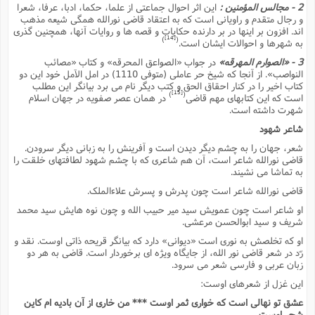
2 - مجالس المؤمنین :
این اثر احوال جماعتى از علما، حکما، ادبا، عرفا، شعرا
و رجال متقدم و راویانى است که به اعتقاد قاضى نورالله همگى شیعه مذهب
اند. افزون بر اینها در بر دارنده حکایات و قصه ها و روایات آنها، همچنین گذرى
[14]
)
(
به شهرها و احوالات ایشان است.
3 - «الصوارم المهرقه»
در جواب «الصواعق المحرقه» و کتاب «مصائب
النواصب». از آنجا که شیخ حر عاملى (متوفى 1110) در امل الآمل خود این دو
کتاب اخیر را در کنار احقاق الحق و کتب دیگر نام مى برد بیانگر این مطلب
[15]
)
(
است که این کتابهاى مهم قاضى
در همان عصر صفویه در جهان اسلام
شهرت داشته است.
شاعر شهود
شعر، جهان را به چشم دیگر دیدن است و آفرینش را به زبانى دیگر سرودن.
قاضى نورالله شاعر است، آن هم شاعرى که با چشم شهود لطافتهاى خلقت را
به تماشا مى نشیند.
قاضى نورالله شاعر است چون پدرش و پسرش علاءالملک.
او شاعر است چون عمویش سید میر حبیب الله و چون نوه هایش سید محمد
شریف و سید ابوالحسن مرعشى.
او که تخلصش به نورى است «دیوانى» دارد که بیانگر قریحه ذاتى اوست. نقد و
رّد در شعر قاضى نور الله، از جایگاه ویژه اى برخوردار است. قاضى به هر دو
زبان عربى و فارسى شعر مى سرود.
این غزل از شعرهاى اوست:
عشق تو نهالى است که خوارى ثمر اوست *** من خارى از آن بادیه ام کاین
شجر اوست