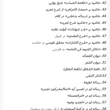
42. حاشیه بر «خلاصة الحساب» شیخ بهایى
43. حاشیه بر «مبحث الاعراض» از شرح تجرید
44. حاشیه بر «رساله بدخشى» در کلام
45. حاشیه بر «حاشیه شرح تجرید»
46. حاشیه بر «باب شهادات» قواعد علامه
47. حاشیه بر «شرح العضدى»
در اصول
48. حاشیه بر «شرح الاشارات» محقق طوسى
در حکمت
49. «دلائل الشیعه فى الامامه»
به فارسى
50. دیوان القصائد
51. دیوان الشعر
52. دافعة الشقاق (دافعة النفاق)
53.الذکر الابقى
54. رسالة لطیفة
55. رساله اى در تفسیر آیه «انماالمشرکون نجس»
56. رساله اى در «امرالعصمة»
57. رساله اى در «تجدید وضو»
58. رساله اى در «رکنیة السجدتین»
(رکن بودن دو سجده)