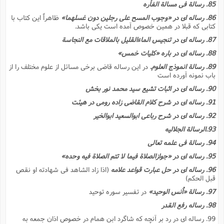
85. رسالة فى مسالة الفأره
86. رساله اى در «وجوب المسح على رجلین دون غسلهما»
ظاهراً این کتاب با
کتابى که قبلا در همین خصوص آمده است یکى باشد.
87. رساله اى در تنجیس الماءالقلیل بالملاقات مع النجاسة
88. رساله اى در باره «کلیات خمس»
89. رسالة انموذج العلوم.
در این رساله قاضى برخى مسائل از علوم مختلف را از
باب نمونه آورده است
90. رساله اى در اثبات تشیع سید محمد نور بخش
91. رساله اى در شرح کلام القاضى زاده رومى در هیئت
92. رساله اى در شرح رباعى ابوالسعید ابوالخیر
93.الرسالة الجلالیه
94. رسالة فى علمه تعالى
95. رساله اى در «جوازالصلاة فیما لا تتم الصلاة فیه وحده»
96. رساله اى در حل عبارت قواعد علامه
(اذا زاد الشاهد فى شهادته او نقص
قبل الحکم)
97. رسالة «اُنس الوحید»
در تفسیر سوره توحید
98. رساله رفع القدر
99. رساله اى در رد بر آنچه که شاگرد ابن همام در خصوص اذان جمعه به