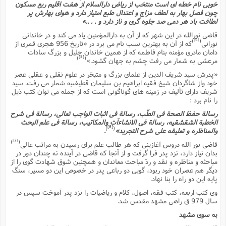
س
م
خوبى نام خطه اى است منتخب از ریاض دارالسلام از هفت اقلیم ربع مسکون
ع
ف
ق
م
(
ه
ع
ع
ش
ز
چون فصل بهار به لطف مزاج و اعتدال طبع امتیاز دارد و هواى بهارش پر
م
ر
ش
پ
ا
ا
ا
لطافت باد هر دمى صد جلوه گرى و ناز دارد و . . ..»
ق
ح
ف
ت
گ
ع
ق
د
پ
ف
قاضى نورالله در این شهر که از آن به دارالمؤمنین یاد مى کند و در خاندانى
خ
(
ذ
ب
ت
[4]
ا
ش
م
)
(
نورانى
که از آن به بهترین نسب نام مى برد در «تاریخ 956 هجرى قمرى از
ح
ع
ش
م
ع
س
دامان مادرى مؤمنه بنام فاطمه که از همین خاندان جلیل و بزرگ سادات
2
م
ا
[5]
)
(
ا
خ
مرعشى به شمار مى رفت چشم به جهان گشود.»
ت
خ
آ
م
ف
ق
ح
پ
ص
پ
د
ن
«پدرش سید شریف الدین از علماى بزرگ و متبحّر در علوم نقلى و عقلى عصر
و
(
آ
ه
ع
م
ش
خود واز شاگردان شیخ فقیه ابراهیم بن سلیمان قطیفىبه شمار مى رفت. سید
ت
ت
د
شریف داراى تألیف در زمینه هاى گوناگونى است که از جمله مى توان کتب ذیل
پ
ج
ا
2
ا
ت
را نام برد :
ی
گ
ش
ف
ا
(
ذ
ب
رسالة حفظ الصحة فى الطّب، رسالة فى اثبات الواجب تعالى، رسالة فى شرح
ش
م
ح
م
الخطبة الشقشقیه، رسالة فى الانشاءآت والمکاتیب، رسالة فى علم البحث
ا
ا
م
ا
م
[6]
)
(
والمناظره و تعلیقه على شرح التجرید»
.
ب
ا
ش
و
(
ف
م
[7]
ش
)
(
قاضى نور الله دروس آغازینى که هر طالب علم براى رسیدن به مراتب عالى
ف
ن
م
پ
بدان نیاز دارد، نزد پدر فرا گرفت و از آنجا که قاضى در آینده نه چندان دور در
ع
و
ا
ت
ف
مباحثه و مناظره و نقد و ردّ مباحث معاندان و همچنین شوق شهادت گوى را از
ه
ع
ا
(
ف
ت
دیگر هم عصران خود ربود، گویى دو رباعى پدر در خصوص این دو مسیر، سنگ
ت
ق
ن
پایه این دو راه را بنا نهاد.
ح
ذ
غ
ش
م
ب
وى کتب اربعه، کتب فقه، اصول، کلام و ریاضیات را نزد پدر آموخت سپس در
پ
ت
م
(
د
م
سال 979 ق راهى مشهد مقدس شد.
ه
ا
ت
ف
ح
س
آ
و
ر
به سوى مشهد
ش
ن
ع
ف
ع
م
د