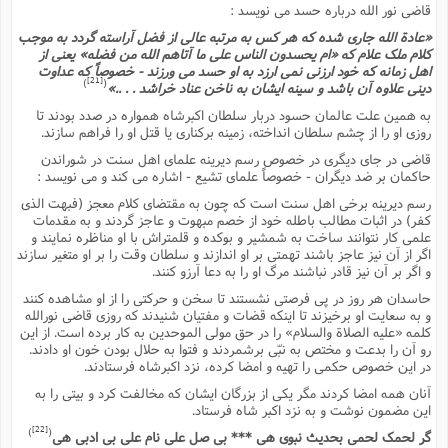
قاضى نور الله درباره حسد مى نویسد :
«عادة الله جارى شده که هر کس به مرتبه عالى از فضل آراسته گردد به موجب
کلام ملک علام که «ام یحسدون الناس على ما آتاهم الله من فضله» یعنى از
اهل زمانه که خود ارزنى نمى ارزد به او حسد مى ورزند - خصوصاً که عداوت
[21]
)
(
دینى علاوه آن باشد و سینه ایشان به ناخن عناد خراشد . . ..»
به همین علت عالمان حسود دربار سلطان اکبرشاه همواره در صدد بودند تا
روزى او را از چشم سلطان انداخته، زمینه برکنارى یا قتل او را فراهم سازند.
قاضى در جاى دیگرى در خصوص رسم دیرینه علماى اهل سنت در شوراندن
حاکمان بر ضد دیگران - خصوصاً علماى تشیع - اشاره مى کند و مى نویسد :
رسم دیرینه برخى اهل سنت است که چون به مقتضاى کلام معجز (فبهت الذى
کفر) در اثبات مطالب باطله خود از خصم مبهوت و عاجز گردند و به مقدمات
علمى کار نتوانند ساخت به شمشیر و بوکده و قلمتراش با او مناظره نمایند و
اگر از آن نیز عاجز باشند تهمتى بر او اندازند و سلطان وقت را بر او متغیر سازند
و اگر بر آن نیز قادر نباشند مرگ او را به دعا آرزو کنند.
حاسدان هر روز در پى فرصتى نشستند تا سخن و حرکتى را از او مشاهده کنند
و به سعایت او برخیزند تا اینکه قضات و مفتیان شنیدند که روزى قاضى نورالله
کلمه «علیه الصلاة والسلام» را در حق مولى الموحدین به کار برده است. از این
رو آن را بدعت و مختص به نبّى برشمردند و فتوا به حلال بودن خون او دادند.
در این خصوص حکمى را تهیه و امضا کرده، نزد اکبرشاه فرستادند.
آنان همه امضا کردند مگر یکى از بزرگان ایشان که مخالفت کرد و بیتى را به
این مضمون نوشت و به نزد اکبر شاه فرستاد.
[22]
)
(
گر لحمک لحمى بحدیث نبوى هى *** بى صل على نام على بى ادبى هى