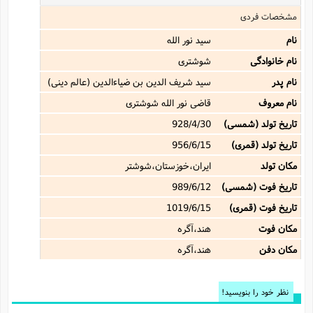
مشخصات فردی
نام
سید نور الله
نام خانوادگی
شوشترى
نام پدر
سید شریف الدین بن ضیاءالدین (عالم دینى)
نام معروف
قاضى نور الله شوشترى
تاریخ تولد (شمسی)
928/4/30
تاریخ تولد (قمری)
956/6/15
مکان تولد
ایران،خوزستان،شوشتر
تاریخ فوت (شمسی)
989/6/12
تاریخ فوت (قمری)
1019/6/15
مکان فوت
هند،آگره
مکان دفن
هند،آگره
نظر خود را بنویسید!