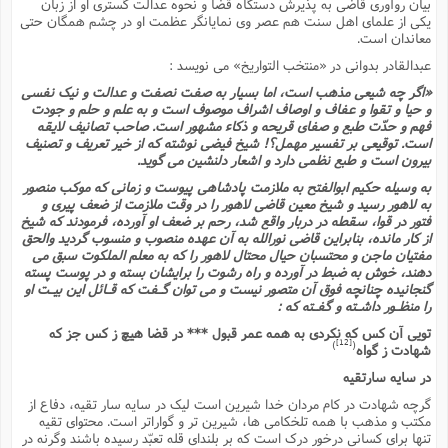
بیان روآورى قاضى به پذیرش دستگاه قضا و نحوه عدالت گسترى او از زبان
ا
ش
یکى از علماى اهل سنت هم عصر وى نمایانگر عظمت او در چشم همگان حتى
و
معاندان است.
ف
(
ذ
ن
عبدالقادر بدوانى در «منتخب التواریخ» مى نویسد :
م
م
غ
«اگر چه شیعى مذهب است، اما بسیار به صفت نصفت و عدالت و نیک نفسى
م
م
(
و حیا و تقوا و عفاف و اوصاف اشراف موصوف است و به علم و حلم و جودت
فهم و حدّت طبع و صفاى قریحه و ذکاء مشهور است. صاحب تصانیف لایقه
ش
است. توقیعى بر تفسیر مهمل؟! شیخ فیضى نوشته که از خیر تعریف و تصنیف
ب
بیرون است و طبع نظمى دارد و اشعار دلنشین مى گوید.
ه
(
و
به وسیله حکیم ابوالفتح به ملازمت پادشاهى پیوست و زمانى که موکب منصور
ن
ا
به لاهور رسید و شیخ معین قاضى لاهور را در وقت ملازمت از ضعف پیرى و
فتور در قوا، سقطه در دربار واقع شد، رحم بر ضعف او آورده، فرمودند که شیخ
ف
ح
از کار مانده، بنابراین قاضى نورالله به آن عهده منصوب و منسوب گردید والحق
م
(
مفتیان ماجن و محتسبان حیال محتال لاهور را که به معلم الملکوت سبق مى
م
دهند، خوش به ضبط در آورده و راه رشوت را برایشان بسته و در پوست پسته
ن
گنجانیده چنانچه فوق آن متصور نیست و مى توان گـفت که قـائل این بیـت او
ش
(
را منظـور داشـته و گفـته که :
د
تویى آن کس که نکردى به همه عمر قبول *** در قضا هیچ ز کس جز که
س
ف
[12]
)
(
شهادت ز گواه
ف
م
در سایه سارتقیه
ش
م
گرچه شهادت در کام مردان خدا شیرین است لیک در سایه سار تقیه، دفاع از
مکتب و مذهب با همه تلخکامى ها، شیرین تر و گواراتر است. محتواى تقیه
تنها براى کسانى درخور درک است که بر بلنداى قله تعبّد رسیده باشند وگرنه در