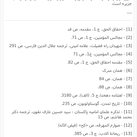
جزیره است.
,,,,
[1]
- احقاق الحق، ج 1، مقدمه، ص فد
[2]
- مجالس المؤمنین، ج 1، ص 71.
[3]
- شهیدان راه فضیلت، علامه امینى، ترجمه جلال الدین فارسى، ص 291
[4]
- مجالس المؤمنین، ج1، ص 71
[5]
- مقدمه احقاق الحق، ج 1، ص 82.
[6]
- همان مدرک
[7]
- همان، ص 84
[8]
- همان، ص 88،
[9]
- لغتنامه دهخدا،ج 5، (الف)، ص 3180.
[10]
- تاریخ تمدن، گوستاولوبون، ص 235.
[11]
- تذکره علماى امامیه پاکستان - سید حسین عارف نقوى، ترجمه دکتر
محمد هاشم، ص 15
[12]
- صوارم المهرقه، ص «کح» (فیض الآله)
[13]
- ریحانة الادب، ج 3، ص 385.