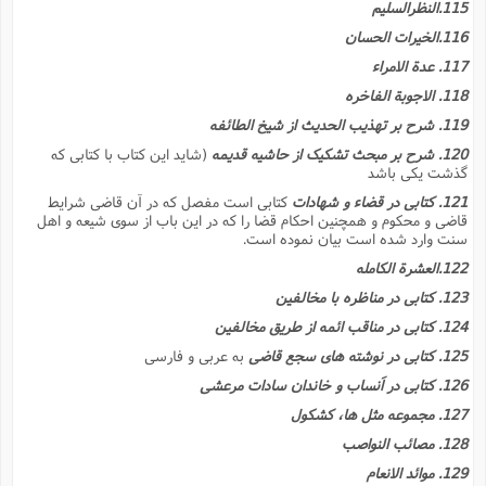
115.النظرالسلیم
116.الخیرات الحسان
117. عدة الامراء
118. الاجوبة الفاخره
119. شرح بر تهذیب الحدیث از شیخ الطائفه
120. شرح بر مبحث تشکیک از حاشیه قدیمه
(شاید این کتاب با کتابى که
گذشت یکى باشد
121. کتابى در قضاء و شهادات
کتابى است مفصل که در آن قاضى شرایط
قاضى و محکوم و همچنین احکام قضا را که در این باب از سوى شیعه و اهل
سنت وارد شده است بیان نموده است.
122.العشرة الکامله
123. کتابى در مناظره با مخالفین
124. کتابى در مناقب ائمه از طریق مخالفین
125. کتابى در نوشته هاى سجع قاضى
به عربى و فارسى
126. کتابى در اَنساب و خاندان سادات مرعشى
127. مجموعه مثل ها، کشکول
128. مصائب النواصب
129. موائد الانعام