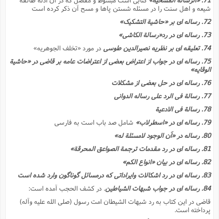
شیعه و اهل سنت را در مسئله شستن پاها و مسح آن ذکر کرده است
72. رساله اى بر «حاشیة التشکیک»
73. رساله اى در رد«رسالة الکاشى»
74. تعلیقه اى بر نظریه نصیرالدین طوسى
در مورد «تخلف الجوهریه»
75. رساله اى در جواب از اعتراض بعضى از اعتراضات عامه بر قاضى در «حاشیة
الوقایه»
76. رساله اى در حل بعضى از مشکلات
77. رسالة فى الرد على رساله الدوانى
78. رسالة فى الادعیة
79. رساله اى در «اسطرلاب»
شامل صد باب است به فارسى
80. رساله در «اَن الوجود لامسئلة له»
81. رساله اى در رد مقدمات ترجمة الصواعق المحرقة»
82. رساله اى در بیان «انواع الکم»
83. رساله اى در رد اشکالات وایراداتى که درمسائل گوناگون وارد شده است
84. رساله اى در جواب شبهات الشیاطین
. در کشف الحجب آمده است:
قاضى در این کتاب به رد شبهات الشیطان امت رسول (صلى الله علیه وآله)
پرداخته است.