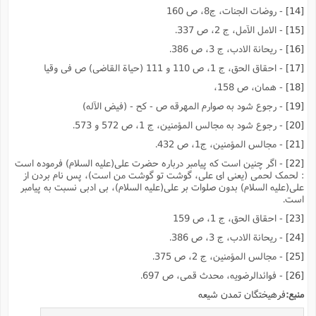
[14]
- روضات الجنات، ج8، ص 160
[15]
- الامل الآمل، ج 2، ص 337.
[16]
- ریحانة الادب، ج 3، ص 386.
[17]
- احقاق الحق، ج 1، ص 110 و 111 (حیاة القاضى) ص فى وقیا
[18]
- همان، ص 158،
[19]
- رجوع شود به صوارم المهرقه ص - کح - (فیض الآله)
[20]
- رجوع شود به مجالس المؤمنین، ج 1، ص 572 و 573.
[21]
- مجالس المؤمنین، ج1، ص 432.
[22]
- اگر چنین است که پیامبر درباره حضرت على(علیه السلام) فرموده است
: لحمک لحمى (یعنى اى على، گوشت تو گوشت من است)، پس نام بردن از
على(علیه السلام) بدون صلوات بر على(علیه السلام)، بى ادبى نسبت به پیامبر
است.
[23]
- احقاق الحق، ج 1، ص 159
[24]
- ریحانة الادب، ج 3، ص 386.
[25]
- مجالس المؤمنین، ج 2، ص 375.
[26]
- فوائدالرضویه، محدث قمى، ص 697.
منبع:
فرهیختگان تمدن شیعه