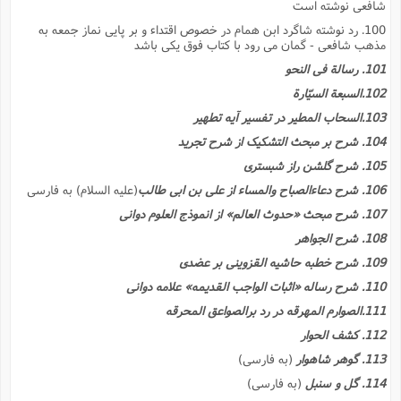
شافعى نوشته است
100. رد نوشته شاگرد ابن همام در خصوص اقتداء و بر پایى نماز جمعه به
مذهب شافعى - گمان مى رود با کتاب فوق یکى باشد
101. رسالة فى النحو
102.السبعة السیّارة
103.السحاب المطیر در تفسیر آیه تطهیر
104. شرح بر مبحث التشکیک از شرح تجرید
105. شرح گلشن راز شبسترى
106. شرح دعاءالصباح والمساء از على بن ابى طالب
(علیه السلام) به فارسى
107. شرح مبحث «حدوث العالم» از انموذج العلوم دوانى
108. شرح الجواهر
109. شرح خطبه حاشیه القزوینى بر عضدى
110. شرح رساله «اثبات الواجب القدیمه» علامه دوانى
111.الصوارم المهرقه در رد برالصواعق المحرقه
112. کشف الحوار
113. گوهر شاهوار
(به فارسى)
114. گل و سنبل
(به فارسى)