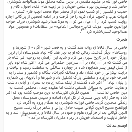
ت
قاضى نور الله در مشهد مقدس در درس علامه محقق مولا عبدالواحد شوشترى
ا
ا
ف
حاضر شد و بیشترین بهره علمى خویش را در زمینه هاى فقه، اصول، کلام و
ح
ت
ت
س
حدیث و تفسیر از او کسب نمود او از محضر مولا محمد ادیب قارى تسترى،
ن
ج
ادبیات عرب و تجوید قرآن کریم را فرا گرفت و در ادامه تحصیل از بزرگانى اجازه
ذ
ق
ش
م
و
م
روایت کسب کرد. از آن میان مى توان به مولا عبدالرشید شوشترى فرزند خواجه
م
س
م
ج
نورالدین طبیب (مؤلف کتاب «مجالس الامامیه» در اعتقادات) و همچنین مولا
(
ا
[8]
و
)
(
عبدالوحید تسترىاشاره کرد
.
ج
ش
ح
چ
م
هجرت
ع
س
ف
خ
(
قاضى در سال 993 ق روانه هند گشت و به قصد شهر «آگره» از شهرها و
ا
ف
ن
روستاهاى دیگر گذشت. زمانى که او به دیار هند گام نهاد هندوستان آرام ترین
ن
ت
م
روزگار خود را در تاریخ سپرى مى کرد و شاید این آرامش به روحیه اکبر شاه باز
ذ
م
ت
مى گشت که در آن زمان بر آن سرزمین حکمرانى مى کرد. «اکبر شاه نوه بابر
م
م
ک
از نسل تیمور پسر همایون شاه در چهارده سالگى به سلطنت رسید و لیاقت و
ا
درایت بیکرانى از خود نشان داد و ممالک گجرات، بنگاله و کشمیر و سند را به
ش
(
ه
ش
تصرف خود درآورد و سلطنتى بزرگ تشکیل داد و شهرها و آبادیهاى بى شمارى
پ
[9]
)
(
را بنیان نهاد
اکبر شاه گذشته از اینکه علاقه زیادى به عمران و آبادى داشت
ع
ا
چ
و
و عنایت خاصى به مسائل فلسفى داشت اما عقیده چندان محکمى نسبت به
ا
و
ع
ش
[10]
)
(
دین خاصى نداشت.
همین نگرش اکبرشاه به دین موجب گشته بود که اکبر
پ
(
ف
شاه به فکر ارائه دینى مشترک از کل ادیان افتاده و سپس هندوستان محل
ذ
ف
زندگى ملحدین گردد. قاضى نورالله شوشترى به هنگام ورود به آگره، نزد
ن
م
ز
ابوالفتح مسیح الدین گیلانى طبیب حاذق ایرانى و شاعر بزرگ رفت. مسیح
ن
ت
الدین گیلانى بعد از فراگیرى علوم و فنون در سال 983 وارد هندوستان شد و به
ا
(
م
ت
[11]
)
(
خاطر قابلیت و استعداد خویش در زمره مقربان اکبرشاه درآمد.»
ح
م
ا
ع
تجسم عدالت
(
ع
ش