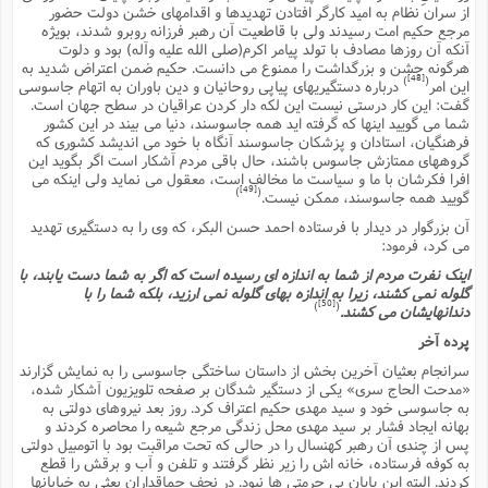
از سران نظام به امید کارگر افتادن تهدیدها و اقدامهاى خشن دولت حضور
مرجع حکیم امت رسیدند ولى با قاطعیت آن رهبر فرزانه روبرو شدند، بویژه
آنکه آن روزها مصادف با تولد پیامر اکرم(صلى الله علیه وآله) بود و دلوت
هرگونه جشن و بزرگداشت را ممنوع مى دانست. حکیم ضمن اعتراض شدید به
[48]
)
(
این امر
درباره دستگیریهاى پیاپى روحانیان و دین باوران به اتهام جاسوسى
گفت: این کار درستى نیست این لکه دار کردن عراقیان در سطح جهان است.
شما مى گویید اینها که گرفته اید همه جاسوسند، دنیا مى بیند در این کشور
فرهنگیان، استادان و پزشکان جاسوسند آنگاه با خود مى اندیشد کشورى که
گروههاى ممتازش جاسوس باشند، حال باقى مردم آشکار است اگر بگوید این
افرا فکرشان با ما و سیاست ما مخالف است، معقول مى نماید ولى اینکه مى
[49]
)
(
گویید همه جاسوسند، ممکن نیست.
آن بزرگوار در دیدار با فرستاده احمد حسن البکر، که وى را به دستگیرى تهدید
مى کرد، فرمود:
اینک نفرت مردم از شما به اندازه اى رسیده است که اگر به شما دست یابند، با
گلوله نمى کشند، زیرا به اندازه بهاى گلوله نمى ارزید، بلکه شما را با
[50]
)
(
دندانهایشان مى کشند.
پرده آخر
سرانجام بعثیان آخرین بخش از داستان ساختگى جاسوسى را به نمایش گزارند
«مدحت الحاج سرى» یکى از دستگیر شدگان بر صفحه تلویزیون آشکار شده،
به جاسوسى خود و سید مهدى حکیم اعتراف کرد. روز بعد نیروهاى دولتى به
بهانه ایجاد فشار بر سید مهدى محل زندگى مرجع شیعه را محاصره کردند و
پس از چندى آن رهبر کهنسال را در حالى که تحت مراقبت بود با اتومبیل دولتى
به کوفه فرستاده، خانه اش را زیر نظر گرفتند و تلفن و آب و برقش را قطع
کردند. البته این پایان بى حرمتى ها نبود. در نجف چماقداران بعثى به خیابانها