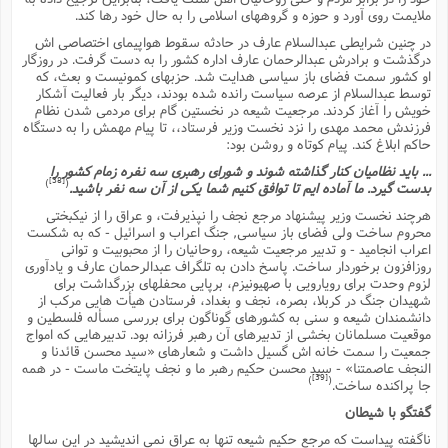
ملایمت روى آورد و حوزه و گروههاى اسلامى را به حال خود رها کند.
در چنین شرایطى عبدالسلام عارف در حادثه سقوط هواپیماى اختصاصى اش
درگذشت و برادرش عبدالرحمان عارف اداره کشور را به دست گرفت. در روزگار
او کشور سمت فضاى باز سیاسى هدایت شد. حزبهاى کمونیست و بعث، که
توسط عبدالسلام از عرصه سیاست رانده شده بودند، دیگر بار فعالیت آشکار
خویش را آغاز کردند. مرجعیت شیعه در نخستین گام براى مردمى شدن نظام
فرزندش محمد مهدى را نزد نخست وزیر فرستاد،، تا پیام مهمش را به دستگاه
حاکم ابلاغ کند. پیام کوتاه و روشن بود:
... باید نظامیان کنار گذاشته شوند و شوراى رهبرى سه نفره زمام کشور را
[38]
)
(
بدست گیرد. ما آماده ایم تا توافق کنیم شما یکى از آن سه نفر باشید.
هرچند نخست وزیر پیشنهاد مرجع نجف را نپذیرفت، و عراق را از نیکبختى
محروم ساخت ولى فضاى باز سیاسى, جنگ اعراب و اسرائیل - که به شکست
اعراب انجامید - و تدبیر مرجعیت شیعه، روحانیان را از محبوبیت و توانى
روزافزون برخوردار ساخت. پاسخ دادن به تلگراف عبدالرحمان عارف و یادآورى
لزوم وحدت براى رویارویى با صهیونیزم، برپایى محفلهاى بزرگداشت براى
شهیدان جنگ در کربلا، بصره، نجف و بغداد، فرستادن هیأت هایى مرکب از
دانشمندان شیعه و سنى به کشورهاى گوناگون براى بررسى مسأله فلسطین و
موقعیت مسلمانان بخشى از تدبیرهاى آن رهبر فرزانه بود. تدبیرهایى که امواج
جمعیت را سمت خانه اش گسیل داشت و شعارهاى «سید محسن قائدنا و
النجف عاصمتنا» - سید محسن حکیم رهبر ما و نجف پایتخت ماست - در همه
[39]
)
(
جا پراکنده ساخت.
گفتگو با شیطان
ناگفته پیداست که مرجع حکیم شیعه تنها به عراق نمى اندیشید در این سالها