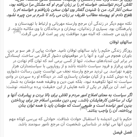
تلاش کردم نتوانستم، خواسته ام را بر زبان آورم. او که مشکل مرا دریافته بود،
ا
ش
و
سخن آغاز کرد. من با شنیدن گفتار وى توان سخن بازیافتم و خواسته ام را
ف
شرح دادم. او پیوسته مطالب ظریف بر زبان مى راند تا شرم بر من چیره نشود.
(
[18]
)
(
ذ
ن
م
نکته مهم دیگر در زندگى آن مرجع وارسته مهربانى و ارتباط با تهیدستان و
م
غ
پابرهنگان بود. بسیارى از زندانیان، بیماران و درماندگان با وى مکاتبه داشته، از
م
م
[19]
)
(
(
او یارى مى جستند، که البته مورد موافقت پدر پیر امت قرار مى گرفت.
سالهاى توفان
ش
ب
ه
روزگار زندگى حکیم را باید سالهاى توفان نامید. حوادث پیاپى از هر سو بر دین
(
باوران هجوم مى آورد و آنها را در موقعیتهاى دشوار گرفتار مى ساخت. ایستادگى
و
در برابر این تندبادهاى سخت، تنها از کسى برمى آمد که توان گام نهادن در
ن
ا
وادى پرفراز و فرود سیاست داشته باشد و از رویارویى با سیاستمداران هزار
ف
ح
چهره نهراسد. بى تردید مرجع وارسته نجف مى توانست چنین رسالت دشوارى
م
(
را به دوش کشد و از کیان مؤمنان پاسدارى کند. در دیدگاه او ره سپردن در وادى
م
سیاست نه تنها نکوهیده نبود، بلکه عین دین و وظیفه همه مؤمنان به شمار
ن
مى آمد. آن بزرگوار در یکى از نامه هایش از این حقیقت پرده برداشته، نوشت:
ش
(
اگر سیاست به معناى اصلاح امور مردم و تلاش براى بالا بردن و پیشرفت آنها و
د
نیک تر ساختن کارهایشان باشد... پس دین مقدس اسلام جز براى پرداختن
س
بدین امور نیامده است و طبیعى است که مؤمنان باید با همه توان بدان
ف
[20]
)
(
پرداخته، آن را واجب بدانند.
ف
م
ش
م
حکیم با این اندیشه با استقبال حوادث شتافت. حوادثى که بررسى کوتاه مهم
ترین آنها مى تواند در شناسایى شخصیت آن مرجع نامور سودمند باشد.
فصل فیصل