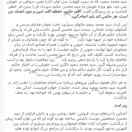
س
سید محمد سعید، که به سبب کهولت سن توان اداره چنین سپاهى در خویش
م
ع
ف
ق
م
(
ه
ع
ع
ش
نمى دید، مهر ویژه خویش به سید محسن حکیم سپرده، او را بدین امر خطیر
ز
م
ر
ش
گماشت و به رزمندگان گفت:
آقاى حکیم، حفظه الله، امین و مورد اعتماد من
پ
ا
ا
ا
ق
ح
ف
ت
[11]
)
(
است. هر حکمى کند باید انجام گیرد.
گ
ع
ق
د
پ
ف
خ
(
ذ
ب
این کردار سید محمد سعید مالهاى بسیارى، تحت عنوان هدایاى مردمى و
ت
ا
ش
م
ح
ع
ش
م
کمکهاى دولت عثمانى، سمت سید محسن گسیل داشت ولى فرزند پارساى
ع
س
2
م
ا
خاندان حکیم هرگز از آن مالها به سود خویش بهره نگرفت و حتى اسبى براى
ا
خ
ت
خ
آ
م
ف
ق
ح
[12]
)
(
استفاده خود در جبهه تهیه نکرد.
به گونه اى که چون عثمانیان و عشایر از
پ
ص
پ
د
ن
جبهه شعیبیه عقب نشسته، حبوبى و حکیم را همراه تعدادى اندک در برابر
و
(
آ
ه
ع
م
ش
متجاوزان تنها نهادند، حبوبى از حکیم خواست تا خود را به ستاد فرماندهى
ت
ت
د
پ
ج
ا
2
رسانده، کسب تکلیف کند. ولى دریغ که سید محسن اسب نداشت و از هرکه
ا
ت
[13]
)
ی
تقاضاى چارپا کرد با پاسخ منفى روبرو شد
زیرا موفقیت دشوار بود و اسب
گ
ش
ف
ا
(
برترین وسیله گریز، سید محمد سعید ناگزیر اسب خویش را در اختیار حکیم
ذ
ب
ش
م
قرار داد و گفت: اگر حکیم سالم بماند و من هلاک شوم مانعى ندارد. وجود او
ح
م
ا
ا
م
ا
م
[14]
)
(
سودمندتر است. روزى خواهد آمد که او به ریاست مى رسد.
ب
ا
ش
و
(
ف
به هر حال هجوم سنگین نیروهاى بریتانیا سـرانجام مجاهدان را عقب راند. در
م
ش
ف
ن
ناصریه سید محمد سعید بیمار شده، چشم از جهان فروبست. اندکى بعد
م
پ
ع
و
ا
ت
[15]
)
(
ناصریه سقوط کرد
و حکیم با درسهاى نوینى که آموخته بود، به نجف
ف
ه
ع
ا
(
ف
بازگشت.
ت
ت
ق
ن
ح
پدر امت
ذ
غ
ش
م
ب
پ
ت
م
(
آشنایى با دردهاى مردم، فروتنى، تقوا، روشن بینى و دانش فراوان از سید
د
م
محسن شخصیتى دوست داشتنى ساخته بود.به گونه اى که مى توان گفت پیش
ه
ا
ت
ف
ح
از درگذشت حضرات آیات عظام اصفهانى و بروجردى بسیارى از عشایر بین
س
آ
و
ر
ش
ن
النهرین به وى گرویده بودند. با درگذشت آن مراجع بزرگ امواج توده هاى
ع
ف
ع
م
د