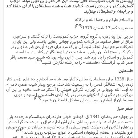
پیوستن به حزب کمونیست جایز نیست. این کار کفر و بى دینى بوده، موجب
گسترش کفر و بى دینى است. خداوند شما و همه مسلمانان را از آن حفظ کند
و بر ایمان و تسلیمتان بیفزاید.
و السلام علیکم و رحمة الله و برکاته
[30]
)
(
محسن حکیم 17 شعبان 1379
در پى این پیام مردم، گروه گروه، حزب کمونیست را ترک گفتند و سرزمین
عراق از خطر سقوط در گرداب کمونیزم جهانى رهایى یافت. ولى این پایان
تحرکات مرجع بیدار نجف نبود. آن بزرگ مرد براى فرود آوردن ضربه نهایى بر
پیکر کمونیستها ضمن پیامى به شهید صدر لزوم نگارش کتابى در مقایسه
کمونیزم و اسلام را یادآورد شد. پس از این پیام بود که شهید سید محمد باقر
[31]
)
(
صدر کتاب گرانسنگ «فلسفتنا» را به رشته نگارش کشید.
فلسطین
سال 1338 براى مسلمانان سالى ناگوار بود. شاه سرانجام پرده هاى تزویر کنار
زده، رژیم اشغالگر قدس را به رسمیت شناخت. مرجع بیدار شیعه ضمن نامه اى
به آیت الله بهبهانى در تهران، نگرانى خویش را آشکار ساخت. علاوه بر این آن
بزرگوار بهره گیرى از کمکهاى مردمى در راه آزادى فلسطین را ستود و دورى
[32]
)
(
مسلمانان از اسلام را سبب اصلى مشکل فلسطین شمرد.
سفر سبز
در چهاردهم رمضان 1341 ق. کودتاى خونى طرفداران عبدالسلام عارف به بار
نشست و عارف همراه هم پیمانان بعثى اش اداره عراق را در دست گرفت. در
روزهاى آغازین این حرکت شوم بسیارى از مردم کوچه و خیابان در خون خویش
[33]
)
(
فرو غلتیدند و اعضاى گروههاى اسلامى با امواج سرکوب روبرو شدند.
نمایندگان دولت از مرجع مسلمانان خواستند تا تلگراف تأییدى به عبدالسلام