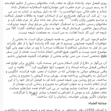
روزى فیصل دوم، پادشاه عراق به نجف رفت. مقامهاى رسمى از حکیم خواستند
تا به رسم دیرین در حرم حضرت امیر مؤمنان(علیه السلام)به استقبال شاه
شتابد و جاى خالى سید ابوالحسن را - که به دلیل بیمارى در لبنان به سر مى
برد - پُر کند. آن بزرگوار همراه دو تن از استادان حوزه به ملاقات فیصل شتافت
[21]
)
(
و مراسم بخوبى پایان یافت.
چند سال بعد شاه دیگر بار عزم نجف کرد و
مقامهاى رسمى حکیم را به استقبال خواندند. ولى مرجع بیدار شیعه نپذیرفت.
عبدالرسول خالصى، فرماندار کربلا، خود به دیدار حکیم شتافته، گفت: آقا! من
شیعه ام، این کار شما اهانت به من است، به مصلحت شیعه نیست.
حکیم فرمود: این کار من خدمتى به همه شیعیان عراق است. ما بخشى از
جواهرات گنجینه همایونى نیستیم تا هر چند گاه پادشاه آنها را از نظر بگذراند.
من بار اول به دیدارش شتافتم تا مشکلات مردم را با وى در میان نهم, ولى گویا
موضوع جدى نیست و تاکنون هیچ اقدامى انجام نداده است. هدف از این سفر
تبلیغ شخصى است. من نمى توانم بخشى از جواهرات گنجینه همایونى باشم.
[22]
)
(
آن بزرگوار در دفاع از کیان اسلام بدین امر بسنده نکرد، بلکه در برابر لوایح ضد
[23]
)
(
اسلامى فیصل مردانه ایستاد و از تصویب آنها جلوگیرى کرد.
علاوه بر این
وقتى نیروهاى دولتى به مؤمنانى که در حمایت از مصر، علیه فرانسه، انگلیس و
اسرائیل به راهپیمایى پرداخته بودند، یورش برده گروهى را مجروح و زندانى
ساختند، مرجع روشن بین شیعه ضمن نامه اى به فیصل انزجار خود را از این
کردار اعلام داشت و به عنوان اعتراض به مجروح و زندانى کردن مؤمنان از
حضور در نماز جماعت چشم پوشید. در پى این اقدام همه نمازهاى جماعت
نجف تعطیل شد و موجى از اعتراض و اعتصاب بیشتر شهرها را فراگرفت.
[24]
)
(
دولتیان ناگزیر پوزش خواسته، زندانیان را آزاد ساختند.
جماعة العلماء
با کودتاى 1958م دفتر پادشاهى در عراق بسته شد و شیوه جدیدى از دیکتاتورى