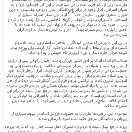
بفرستد. ولى او، که حزب بعث را مى شناخت، از این کار خوددارى کرد. و به
عنوان اعتراض، ابراز وجود در برابر خودکامگان بعثى و روحیه بخشیدن به دین
[34]
)
(
باوران سفرى الهى را سازمان داد.
او در این سفر همراه بسیارى از
استادان، دانشوران و مؤمنان نجف از کربلا، کاظمین، سامرّا، بغداد دیدار کرد و
پس از حدود یک ماه، دیگر بار به نجف گام نهاد. این سفر، که همه جا با
[35]
)
(
حضور یکپارچه مردم همراه بود،
در واقع نوعى هشدار به کودتاگران
شمرده مى شد.
در پى این مانور بزرگ مردمى کودتاگران به قدرت اسلام پى برده، تلاشهاى
گسترده اى براى ارتباط با آیت الله العظمى حکیم آغاز کردند. ولى مرجع بیدار
[36]
)
(
شیعه هرگز اجازه دیدار و بهره گیرى از نام خویش را به آنها نداد.
عبدالسلام اندک اندک بر امور کشور چیرگى یافت، رقیبان را یکى پس از دیگرى
از میان برداشت و بعثیان را از مراکز قدرت دور ساخت. او براى دست یابى به
حمایت مردمى از کردار بعثیان در روزهاى آغازین کودتا، ابراز انزجار کرده، خود
را پیرو اسلام نمایاند و براى از میان بردن قدرت و عظمت مرجعیت تدبیرى دیگر
اندیشید. تدبیرى که با برافراشتن پرچم قوم گرایى آشکار شد. در دیدگاه او اهل
سنت همه اعرابى با نژاد اصیل بوده، شیعیان همگى غیر عرب و فارس شمرده
مى شدند و او مأمور نجات و سربلندى اعراب بود. مرجع بیدار شیعه در برابر این
حرکت استعمارى ایستاد. هیأت بلند پایگان بغداد را با اعتراض به قوم گرایى و
احکام خلاف اسلام از خویش رنجاند و دیدار با رهبر کودتا را به لغو ضد دینى
[37]
)
(
مشروط ساخت.
مجموعه این برخوردها عارف را به خشونت فزونتر کشانددر نتیجه بسیارى از
پیروان و نمایندگان مرجع حکیم امت تعبید یا زندانى شدند.
پیوند مرجع بیدار شیعه با مردم و دانشوران اهل سنت چنان بود که عارف بزودى
خود را در برابر مردم و حتى روحانیان اهل سنت یافت، بنابراین ترجیح داده به