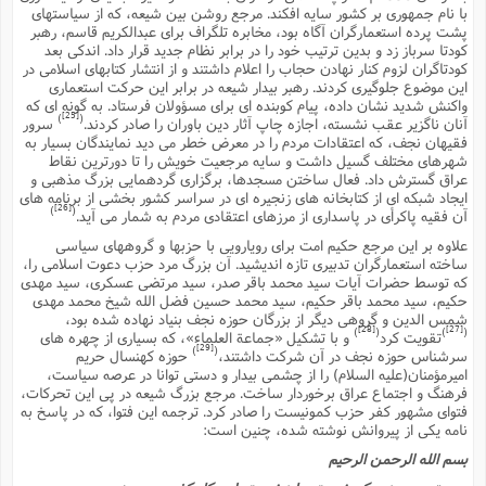
با نام جمهورى بر کشور سایه افکند. مرجع روشن بین شیعه، که از سیاستهاى
پشت پرده استعمارگران آگاه بود، مخابره تلگراف براى عبدالکریم قاسم، رهبر
کودتا سرباز زد و بدین ترتیب خود را در برابر نظام جدید قرار داد. اندکى بعد
کودتاگران لزوم کنار نهادن حجاب را اعلام داشتند و از انتشار کتابهاى اسلامى در
این موضوع جلوگیرى کردند. رهبر بیدار شیعه در برابر این حرکت استعمارى
واکنش شدید نشان داده، پیام کوبنده اى براى مسؤولان فرستاد. به گونه اى که
[25]
)
(
آنان ناگزیر عقب نشسته، اجازه چاپ آثار دین باوران را صادر کردند.
سرور
فقیهان نجف، که اعتقادات مردم را در معرض خطر مى دید نمایندگان بسیار به
شهرهاى مختلف گسیل داشت و سایه مرجعیت خویش را تا دورترین نقاط
عراق گسترش داد. فعال ساختن مسجدها، برگزارى گردهمایى بزرگ مذهبى و
ایجاد شبکه اى از کتابخانه هاى زنجیره اى در سراسر کشور بخشى از برنامه هاى
[26]
)
(
آن فقیه پاکرأى در پاسدارى از مرزهاى اعتقادى مردم به شمار مى آید.
علاوه بر این مرجع حکیم امت براى رویارویى با حزبها و گروههاى سیاسى
ساخته استعمارگران تدبیرى تازه اندیشید. آن بزرگ مرد حزب دعوت اسلامى را،
که توسط حضرات آیات سید محمد باقر صدر، سید مرتضى عسکرى، سید مهدى
حکیم، سید محمد باقر حکیم، سید محمد حسین فضل الله شیخ محمد مهدى
شمس الدین و گروهى دیگر از بزرگان حوزه نجف بنیاد نهاده شده بود،
[28]
[27]
)
(
)
(
تقویت کرد
و با تشکیل «جماعة العلماء»، که بسیارى از چهره هاى
[29]
)
(
سرشناس حوزه نجف در آن شرکت داشتند،
حوزه کهنسال حریم
امیرمؤمنان(علیه السلام) را از چشمى بیدار و دستى توانا در عرصه سیاست،
فرهنگ و اجتماع عراق برخوردار ساخت. مرجع بزرگ شیعه در پى این تحرکات،
فتواى مشهور کفر حزب کمونیست را صادر کرد. ترجمه این فتوا، که در پاسخ به
نامه یکى از پیروانش نوشته شده، چنین است:
بسم الله الرحمن الرحیم