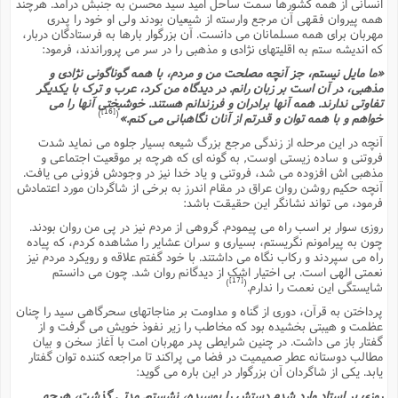
ت
انسانى از همه کشورها سمت ساحل امید سید محسن به جنبش درآمد. هرچند
ا
ا
ف
همه پیروان فقهى آن مرجع وارسته از شیعیان بودند ولى او خود را پدرى
ح
ت
ت
س
مهربان براى همه مسلمانان مى دانست. آن بزرگوار بارها به فرستادگان دربار،
ن
ج
که اندیشه ستم به اقلیتهاى نژادى و مذهبى را در سر مى پروراندند، فرمود:
ذ
ق
ش
م
و
م
م
«ما مایل نیستم، جز آنچه مصلحت من و مردم، با همه گوناگونى نژادى و
س
م
ج
(
ا
مذهبى، در آن است بر زبان رانم. در دیدگاه من کرد، عرب و ترک با یکدیگر
و
تفاوتى ندارند. همه آنها برادران و فرزندانم هستند. خوشبختى آنها را مى
ج
ش
ح
چ
م
[16]
)
(
خواهم و با همه توان و قدرتم از آنان نگاهبانى مى کنم.»
ع
س
ف
خ
(
آنچه در این مرحله از زندگى مرجع بزرگ شیعه بسیار جلوه مى نماید شدت
ا
ف
ن
فروتنى و ساده زیستى اوست, به گونه اى که هرچه بر موقعیت اجتماعى و
ن
ت
م
مذهبى اش افزوده مى شد، فروتنى و یاد خدا نیز در وجودش فزونى مى یافت.
ذ
م
ت
آنچه حکیم روشن روان عراق در مقام اندرز به برخى از شاگردان مورد اعتمادش
م
م
ک
فرمود، مى تواند نشانگر این حقیقت باشد:
ا
ش
(
روزى سوار بر اسب راه مى پیمودم. گروهى از مردم نیز در پى من روان بودند.
ه
ش
پ
چون به پیرامونم نگریستم، بسیارى و سران عشایر را مشاهده کردم، که پیاده
ع
ا
چ
و
راه مى سپردند و رکاب نگاه مى داشتند. با خود گفتم علاقه و رویکرد مردم نیز
ا
و
ع
نعمتى الهى است. بى اختیار اشک از دیدگانم روان شد. چون مى دانستم
ش
[17]
)
(
شایستگى این نعمت را ندارم.
پ
(
ف
ذ
ف
پرداختن به قرآن، دورى از گناه و مداومت بر مناجاتهاى سحرگاهى سید را چنان
ن
م
ز
ن
عظمت و هیبتى بخشیده بود که مخاطب را زیر نفوذ خویش مى گرفت و از
ت
ا
(
گفتار باز مى داشت. در چنین شرایطى پدر مهربان امت با آغاز سخن و بیان
م
ت
مطالب دوستانه عطر صمیمیت در فضا مى پراکند تا مراجعه کننده توان گفتار
ح
م
یابد. یکى از شاگردان آن بزرگوار در این باره مى گوید:
ا
ع
(
ع
روزى بر استاد وارد شدم دستش را بوسیده، نشستم. مدتى گذشت، هرچه
ش