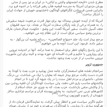
مطرح شدن «لایحه انجمنهاى ولایتى و ایالتى» در ایران و نیز پس از مدتى
یورش مزدوران آمریکا به مدرسه فیضیه هآن رهبر فرزانه را در اندوه فرو برد.
بنابراین ضمن فرستادن تلگرافهاى گوناگون ناخشنودى خویش از حوادث ایران
[40]
)
(
را آشکار ساخت.
آمریکا که از آینده خویش بیمناک بود براى مهار قدرت مرجعیت شیعه سفیرش
را، به همراه برخى از بلند پایگان سفارت آمریکا در بغداد، نزد سید فقیهان
نجف گسیل داشت. سفیر آمریکا گفت: این وضع - حکومت عبدالرحمان عارف
- برترین وضع سیاسى عراق است. از این نظام چه مى خواهید...
مرجع بیدار امت یک جلد «منهاج الصالحین» - رساله علمیه آن بزرگوار - به
[41]
)
(
سفیر داده، فرمود: این است آنچه ما مى خواهیم.
با این پاسخ زنگهاى خطر براى استعمار به صدا درآمد. آنها در اندیشه نیرویى
براى رویارویى با حکیم و قدرت افسانه اى حوزه بودند و البته براى این مأموریت
نیرویى مناسب تر از حزب بعث وجود نداشت.
جمهورى تزویر
سرانجام نقشه هاى استعمارگران جامه عمل پوشید و حزب بعث با کودتا به
قدرت دست یافت. مرجع بیدار شیعه که بعثیان را نیک مى شناخت، بى درنگ،
عشایر، دانشوران و مردم اهل سنت را در یک جبهه گرد آورد تا در انجام
واکنشهاى مناسب یارى اش دهند، ولى سیاست کودتاگران آن فقیه روشن بین
را از واکنش منفى بازداشت. حزب بعث، که به چیزى جز حذف اسلام از
کشورهاى عربى نمى اندیشید، به پخش پیوسته قرآن و مراسم عزادارى سالار
[42]
)
(
شهیدان از رادیو و تلویزیون پرداخت.
حکیم ناگزیر سیاست صبر و انتظار پیش گرفت. به نمایندگانش فرمان داد از
هرگونه سازش یا رویارویى با کودتاگران بپرهیزند و خود نیز از پذیرش صدام