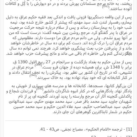
ریختند، به خانه مرجع مسلمانان یورش بردند و در دو دیوارش را با گِل و کثافات
[51]
)
(
آلوده ساختند.
پس از این واقعه دستگیریها فزونى یافت و اندکى بعد فقیه حکیم عراق به دلیل
بیمارى رهسپار لندن شد. سید مهدى که پیشتر از کشور خارج شده بود، نیمه
شب خود را به بیمارستان رساند و پس از سلام درباره نتیجه حرکت مرجعیت
در عراق با پدر گفتگو کرد. مرجع روشن بین شیعه گفت: درست است که من
بر آنها پیرو نشدم... ولى مى دانم مردم عراق مرا دوست دارند. مظلومیتى که
مردم عراق آن را درک کرده اند. دست کم براى ده سال در خاطرشان خواهد
ماند و از پذیرفتن حزب بعث پیشگیرى خواهد کرد. هرچند نمى توانم ده سال
دیگر زندگى کنم ولى خاطره ام باقى مى ماند و مانع پیشرفت حزب خواهد شد.
[52]
)
(
پس از مدتى حکیم به بغداد بازگشت و سرانجام در 27 ربیع الاول 1390 ق.
[53]
)
(
برابر با 1348 ش. براى همیشه دیده از جهان فرو بست.
مردم عراق در
تشییعى، که در تاریخ آن کشور بى نظیر بود، پیکرش را به نجف انتقال دادند و
[54]
)
(
در کنار کتابخانه اى که خود بنیاد نهاده بود، به خاک سپردند.
آن بزرگوار کتابها، مسجدها، کتابخانه ها و مدرسه هاى بسیارى از خویش به
[55]
)
(
یادگار نهاد. یادگارهایى که در کنار انبوه شاگردان دانشور
و فرزندان شجاع و
پاکدلش گنجینه آثار آن مرجع وارسته را پدید آوردند. گنجینه اى پر از نام
شهیدان جاوید سید محمد باقر صدر، سید محمد مهدى حکیم، سید عبدالهادى
حکیم، سید عبدالصاحب حکیم، سید علاء الدین حکیم و سید محمد حسین
حکیم در شمار تابناکترین گوهرهاى آن جاى دارند.
[1]
- ترجمه «الامام الحکیم»، مصباح نجفى، ص43 - 41.