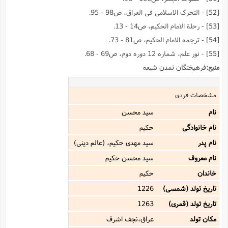
[52]
- التحرک الاسلامى فى العراق، ص98 - 95.
[53]
- رحلة الامام الحکیم، ص14 - 13.
[54]
- ترجمه الامام الحکیم، ص81 - 73.
[55]
- نور علم، شماره 12 دوره دوم، ص69 - 68.
منبع:
فرهیختگان تمدن شیعه
مشخصات فردی
نام
سید محسن
نام خانوادگی
حکیم
نام پدر
سید مهدى حکیم، (عالم دینى)
نام معروف
سید محسن حکیم
خاندان
حکیم
تاریخ تولد (شمسی)
1226
تاریخ تولد (قمری)
1263
مکان تولد
عراق،نجف اشرف