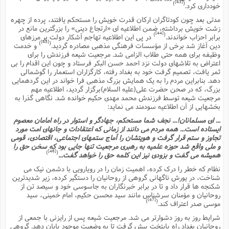
[43]
)
(
خوددارى کرد.
مدتى بعد چون کودتاگران ارکان قدرت خویش را مستحکم یافتند، پرده از چهره
زشت خویش برداشته، ضمن اطلاعیه اى «ارتجاع دینى» را بزرگترین مانع در
[44]
)
(
برابر احزاب خواندند.
در پى این اطلاعیه تهاجم آشکار دولت بر مرزهاى
[45]
)
(
دین آغاز شد برخى از مؤسسات فرهنگى مذهبى مصادره گردید.
و خدمت
وظیفه براى همه حتى طلاب الزامى شد. مرجعیت شیعه فرزندش را براى
اعتراض به تلاشهاى دولت نزد احمد حسن البکر فرستاد و چون این اقدام را بى
ثمر یافت، تصمیم گرفت خود به بغداد رفته، کارگزاران استعمار را گوشمالى
دهد. بنابراین مردم را به یک همایش بزرگ مذهبى فرا خواند در این گردهمایى
بزرگ، که در صحن حضرت على(علیه السلام)برگزار گردید، اطلاعیه مهم
مرجعیت شیعه توسط فرزندش محمد مهدى حکیم خوانده شد. نگاهى گذرا به
بخشهایى از آن اطلاعیه سودمند مى نماید:
... اى مسلمانان!... نجف شما مستحکم، جهادگر و استوار در راه امامان معصوم
ایستاده است... همه مردم مى دانند از زمانى که اعتقادات و جانهاى امت مورد
تجاوز و ستم قرار گرفت و هویتشان را آماج ستمهاى اجتماعى، اقتصادى، قومى
و ملى واقع شد حوزه علمیه به رهبرى مرجعیت تنها جایى بود که سخن حق را
[46]
)
(
همیشه مى گفت و بزودى نیز این کلمه حق را خواهد گفت...
نظام که خطر را درک کرده، اهمیت زمان را در رویارویى با دشمن نیک مى
شناخت، در یورش ناگهانى گروهى از روحانیان را دستگیر کرده، زیر شدیدترین
شکنجه ها قرار داد و تا در برابر خبرنگاران به جاسوسى خود و سیصد تن از
روحانیان و مؤمنان سرشناس مانند سید محسن حکیم، امام خمینى، سید
[47]
)
(
موسى صدر اعتراف کند.
شرایط روز به روز دشوارتر مى شد. مرجعیت شیعه پس از رایزنى با جمعى از
روحانیانِ بغداد راه پایتخت پیش گرفت تا به وضعیت موجود پایان دهد. گروهى