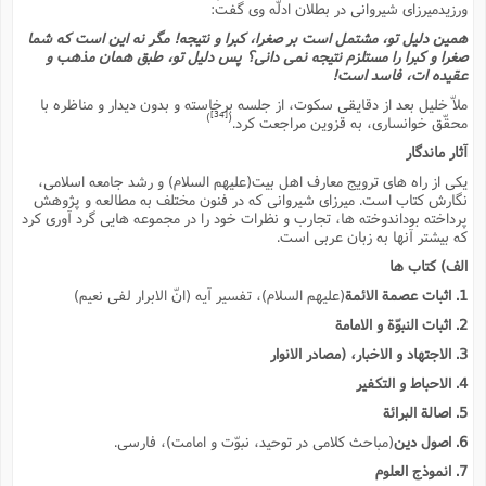
ورزیدمیرزاى شیروانى در بطلان ادلّه وى گفت:
همین دلیل تو، مشتمل است بر صغرا، کبرا و نتیجه! مگر نه این است که شما
صغرا و کبرا را مستلزم نتیجه نمى دانى؟ پس دلیل تو، طبق همان مذهب و
عقیده ات، فاسد است!
ملاّ خلیل بعد از دقایقى سکوت، از جلسه برخاسته و بدون دیدار و مناظره با
[34]
)
(
محقّق خوانسارى، به قزوین مراجعت کرد.
آثار ماندگار
یکى از راه هاى ترویج معارف اهل بیت(علیهم السلام) و رشد جامعه اسلامى،
نگارش کتاب است. میرزاى شیروانى که در فنون مختلف به مطالعه و پژوهش
پرداخته بوداندوخته ها، تجارب و نظرات خود را در مجموعه هایى گرد آورى کرد
که بیشتر آنها به زبان عربى است.
الف) کتاب ها
1. اثبات عصمة الائمة
(علیهم السلام)، تفسیر آیه (انّ الابرار لفى نعیم)
2. اثبات النبوّة و الامامة
3. الاجتهاد و الاخبار، (مصادر الانوار
4. الاحباط و التکفیر
5. اصالة البرائة
6. اصول دین
(مباحث کلامى در توحید، نبوّت و امامت)، فارسى.
7. انموذج العلوم