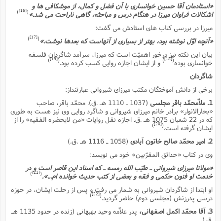
«استادمان آقا حسین خوانسارى با آن فضل و کمال، از موشکافى ها و
[16]
)
(
اشکالات فراوان میرزا در هنگام درس و مباحثه، گاهى ناراحت مى شد.»
میرزا در بررسى کتاب هاى استادش مى گفت:
[17]
)
(
«آنچه اوّل نوشته بود، بهتر از بسیارى از آنهاست که بعدها نوشت.»
بیان این نکته نیز درخور اهمیّت است که میرزا، سرآمد شاگردان فلسفه
[19]
[18]
)
(
)
(
خوانسارى بوده
و از ایشان اجازه روایى کسب کرده بود.
شاگردان
برخى از دانش آموختگان مکتب میرزاى شیروانى عبارتنداز:
1. ملاّمحمّد باقر مجلسى
(1037 ـ 1110 هـ .ق). محمّد باقر، صاحب
«بحارالانوار» برادر خانم میرزاى شیروانى و شاگرد روایى وى نیز هست به طورى
که در 22 شعبان 1075 هـ .ق. اجازه نقل روایات «من لایحضره الفقیه» را از
[20]
)
(
ایشان گرفته است.
2. امیر محمّد صالح خاتون آبادى
(1058 ـ 1116 هـ .ق.)
وى در کتاب «حدائق المقرّبین» خود مى نویسد:
«مولانا میرزاى شیروانى ـ طیّب الله رمسه ـ که استاد این قاصر است و در
[21]
)
(
خدمت او فنون حکمى و فقه و بعضى از کتب حدیث خوانده ام...».
او ابتدا از شاگردان شیروانى به شمار مى رفت و پس از رحلت ایشان، در حوزه
[22]
)
(
درسى پدرزنش (مجلسى دوم) حاضر گردید.
3. آقا محمّد اکمل اصفهانى،
پدر علاّمه وحید بهبهانى (زنده در حدود 1135 هـ
.ق.)