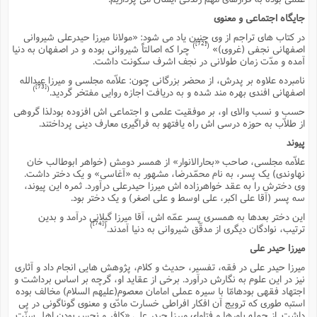
جایگاه اجتماعى و معنوى
در کتاب هاى تراجم از وى چنین یاد مى شود: «مولانا میرزا حیدرعلى شیروانى
[72]
)
(
اصفهانى نجفى (غروى)»
چرا که اصالتاً شیروانى بوده و در اصفهان به دنیا
آمده و مدّت زمان طولانى در نجف اشرف سکونت داشت.
نامبرده علاوه بر پدرش، از محضر بزرگانى چون: علاّمه مجلسى و میرزا عبدالله
[73]
)
(
اصفهانى افندى بهره مند شده و به دریافت اجازه روایى مفتخر گردید.
حسب و نسب والاى او، بر موفقیت علمى و اجتماعى اش افزوده بودلذا گروهى
از طلاّب به حوزه درسى اش راه یافتهو به فراگیرى معارف دینى پرداختند.
پیوند
علاّمه مجلسى، صاحب «بحارالانوار» از همسر دومش (خواهر ابوطالب خان
نهاوندى) یک پسر، به نام محمّدرضا، مشهور به «آغاسى» و یک دختر داشت.
وى دخترش را به عقد خواهرزاده اش میرزا حیدرعلى درآورد. ثمره این پیوند،
سه پسر (آقا على اکبر، على اوسط و على اصغر) و یک دختر بود.
این دختر بعدها به همسرى پسر عمّه اش، آقا میرزا گیلانى درآمد و بدین
[74]
)
(
ترتیب، نوادگان دیگرى از مدقّق شیروانى به دنیا آمدند.
میرزا حیدر على
میرزا حیدر على در فقه، تفسیر، حدیث و کلام، پژوهش هایى انجام داد و آثارى
نیز در این علوم به نگارش درآورد. برخى از عقاید او، گرچه بر اساس برداشت و
اجتهاد فقهى بودهامّا با سیره عملى امامان معصوم(علیهم السلام) مخالف بوده
استبه طورى که ترویج آن افکار افراطى خسارت مادّى و معنوى گوناگونى در پى
داشت. از جمله باورها و فتاواى میرزا حیدر على «کافر و نجس بودن اهل سنّت