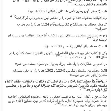
[26]
)
(
دانشمند و فاضلى دارد...».
6. سیّد صدرالدّین رضوى قمى همدانى
(متوفّاى 1160 هـ .ق.)
[27]
)
(
وى ادبیات، معقول، فقه و اصول را از محضر میرزاى شیروانى فراگرفت.
7. مولى محمّد بن عبدالفتّاح تنکابنى
(متوفّاى 1124 هـ .ق.) معروف به
«سراب».
وى به پیشنهاد استادش شیروانى، در ردّ کتاب آقا جمال خوانسارى، رساله اى
[28]
)
(
نوشته بود.
8. سیّد محمّد باقر گیلانى
(زنده در 1108 هـ .ق.)
یکى از کتاب هاى وى «مصباح النّجاة فى التّدیّن و النّجاح» است که آن را در
[29]
)
(
سال 1108 هـ .ق. به اتمام رساند.
در خصوص شاگردان با واسطه میرزا، به بیان دو نمونه بسنده مى شود:
الف)
محمّد بن سلیمان تنکابنى (1234 ـ 1302 هـ .ق.)، در نقل سلسله
مشایخ روایى اش مى نویسد:
«...وایضاً ملاّ محمّد اکمل اجازه دارد از قطب کره ذکاوت و فطانت، مفخر ازکیا و
مقتداى اتقیا، ملاّ میرزا شیروانى ـ شرّفه الله بشرافة قربه و ملاّ میرزا از مجلسى
[30]
)
(
اوّل اجازه دارد».
ب)
مرجع بزرگوار، آیت الله مرعشى نجفى از بانوى مجتهده اصفهانى (حاجیه
خانم نصرت بیگم حسینى) اجازه نامه اى گرفته که در بین مشایخ اجازه روایى
[31]
)
(
وى، نام میرزاى شیروانى آمده است.