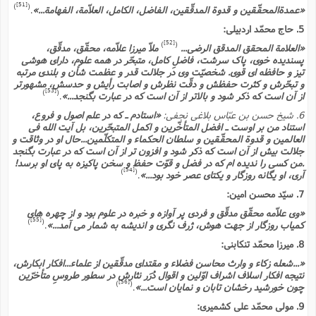
[51]
)
(
«عمدةالمحقّقین و قدوة المدقّقین، الفاضل، الکامل، العلاّمة، الفهامة...»
.
5. حاج محمّد اردبیلى:
[52]
)
(
«العلامة المحقق المدقق الرضى...
ملاّ میرزا علاّمه، محقّق، مدقّق،
پسندیده خوى، پاک سرشت، فاضلِ کامل، متبحّر در همه علوم، داراى هوشى
تیز و حافظه اى قوى. شخصیّت وى در جلالت قدر و عظمت شأن و بلندى مرتبه
و تبحّرش و کثرت حفظش و دقّت نظرش و اصابت رأیش و حدسش، مشهورتر
[53]
)
(
از آن است که ذکر شود و بالاتر از آن است که در عبارت بگنجد...»
.
6. شیخ حسن بن عبّاس بلاغى نجفى:
«استادم ـ که در علم اصول و فروع،
استناد من بر اوست ـ افضل المتأخّرین و اکمل المتبحّرین، بل آیت الله فى
العالمین و قدوة المحقّقین و سلطان الحکماء و المتکلّمین...حال او در وثاقت و
جلالت بیش از آن است که ذکر شود و افزون تر از آن است که در عبارت بگنجد
.من کسى را ندیده ام که در فضل و قوّت حفظ و سخن پاکیزه به پاى او برسد!
[54]
)
(
آرى، او یگانه روزگار و یکتاى عصر خود بود...»
.
7. سیّد محسن امین:
«وى علاّمه محقّق مدقّق و فردى پر آوازه و خبره در علوم بود و از چهره هاى
[55]
)
(
کمیاب روزگار از جهت هوش، ژرف نگرى و اندیشه به شمار مى آمد...»
.
8. میرزا محمّد تنکابنى:
«...شعله زکاء و وارث محاسن فضلاء و مقتداى مدقّقین از علماء...افکار ابکارش،
نتیجه افکار اسلاف اشراف اوّلین و اقوال دُرَر نثارش در سطور طروسِ متأخرّین
[56]
)
(
چون خورشید رخشان تابان و نمایان است...»
.
9. مولى محمّد على کشمیرى: