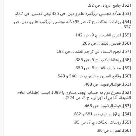
[52]
. جامع الرواة، ص 92.
[53]
. علاّمه مجلسى بزرگمرد علم و دین، ص 326فیض قدسى، ص 227.
[54]
. روضات الجنّات، ج 7، ص 95علاّمه مجلسى بزرگمرد علم و دین، ص
327.
[55]
. اعیان الشیعة، ج 9، ص 142.
[56]
. قصص العلماء، ص 266.
[57]
. نجوم السماء فى تراجم العلماء، ص 192.
[58]
. ریحانة الادب، ج 5، ص 386.
[59]
. مفاخر اسلام، ج 8، ص 350.
[60]
. وقایع السنین و الاعوام، ص 540 و 543.
[61]
. فوائدالرضویه، ص 468.
[62]
. مصرع دوم به حساب ابجد، مساوى با 1099 است. (طبقات اعلام
الشیعة، آقا بزرگ تهرانى، ج 5، ص 524).
[63]
. فوائدالرضویة، ص 468.
[64]
. ج اوّل و دوم، ص 681 و 682.
[65]
. روضات الجنّات، ج 7، ص 95.
[66]
. همان، ص 96.