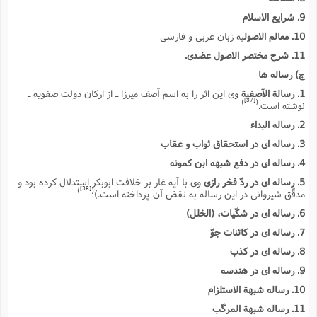
9. شرایع الاسلام
10. معالم الاصول
به زبان عربى و فارسى
11. شرح مختصر الاصول عضدى.
ج) رساله ها
1. رسالة الآصفیة
وى این اثر را به اسم آصف میرزا ـ از ارکان دولت صفویه ـ
[37]
)
(
نوشته است.
2. رساله البداء
3. رساله اى در استحقاق ثواب و عقاب
4. رساله اى در دفع شبهه ابن کمونه
5. رساله اى در ردّ فخر رازى
وى با آیه غار بر خلافت ابوبکر استدلال کرده بود و
[38]
)
(
مدقّق شیروانى در این رساله به نقض آن پرداخته است.)
6. رساله اى در شکّیات، (الخلل)
7. رساله اى در کائنات جوّ
8. رساله اى در کذب
9. رساله اى در هندسه
10. رساله شبهة الاستلزام
11. رساله شبهة المرکّب