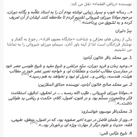
نویسنده «ریاض العلماء» نقل مى کند:
«... رساله خوب و بسیار زیبایى نوشته بودم آن را به استاد علاّمه و یگانه دوران،
مرحوم مولانا میرزاى شیروانى تقدیم کردم تا ملاحظه کنند. ایشان از آن تعریف
[47]
)
(
کرده و به تشویق من پرداخت»
.
سِرّ دلبران
یکى از روش هاى معرّفى و شناخت «جایگاه معنوى افراد»، رجوع به گفتار و
نوشتار فرزانگان است لذا از آینه باور آنان، سیماى میرزاى شیروانى را به تماشا
مى نشینیم.
1. میر محمّد باقر خاتون آبادى:
«...وحید زمان و فرید دوران، سیّد مرتضى و شیخ مفید و شیخ طوسى عصر خود
در ممارستِ مطالب امامت و متعلّقات او، و خواجه نصیر عصر خود در مطالب
[48]
)
(
هیئت، هندسه، ریاضى و... عدیل او نبود و نخواهد به هم رسید.»
2. میر محمّد صالح خاتون آبادى، نویسنده حدائق المقرّبین:
«...مولانا میرزاى شیروانى ـ طیّب الله رمسه ـ ... در تحقیق، تدقیق، استقامت
فکر وجامعیت، مسلّم بود. و در فنون، اصول، کلام، حکمت و ریاضى ید طولایى
[49]
)
(
داشت...».
3. محمّدباقر موسوى خوانسارى:
«...وى از علماى فاضل در دوره اخیر صفویه بود، که در اصول، منطق، طبیعى،
[50]
)
(
فقه، حدیث و علوم دیگر از مهارت ویژه اى برخوردار بود...»
.
4. شیخ عبّاس قمى: