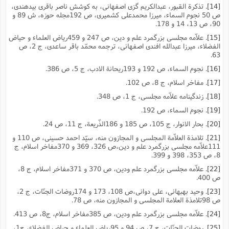
[14]
. تذکرة القبور، عبدالکریم گزى اصفهانى، به کوشش ناصر باقرى بیدهندى،
ص 50 نجوم السماء، میرزا محمدعلى کشمیرى، ص 192مجله حوزه، ش 89 و
90، ص 13، 14 و 178.
[15]
. علاّمه مجلسى بزرگمرد علم و دین، ص 247 و 459ریاض العلماء و حیاض
الفضلاء، میرزا عبدالله افندى اصفهانى، ترجمه محمّد باقر ساعدى، ج 2، ص
63.
[16]
. نجوم السماء، ص 192 و 193ریحانة الادب، ج 5، ص 386.
[17]
. مفاخر اسلام، ج 8، ص 102.
[18]
. زندگینامه علاّمه مجلسى، ج 1، ص 348.
[19]
. نجوم السماء، ص 192.
[20]
. بحار الانوار، ج 105، ص 185 و 186الذّریعة، ج 11، ص 24.
[21]
. تلامذة العلاّمة المجلسى و المجازون منه، سیّد احمد حسینى، ص 110 و
111علاّمه مجلسى بزرگمرد علم و دین،ص 326، 369 و 370مفاخر اسلام، ج
8، ص 353، 398 و 399.
[22]
. علاّمه مجلسى بزرگمرد علم ودین، ص 370 و 371مفاخر اسلام، ج 8،
ص 400.
[23]
. وحید بهبهانى، على دوانى،ص 108، 173 و 174روضات الجنّات، ج 2،
ص 98تلامذة العلامة المجلسى و المجازون منه، ص 78.
[24]
. علاّمه مجلسى بزرگمرد علم ودین، ص 385مفاخر اسلام، ج8، ص 413.
[25]
. روضات الجنّات، ج 7، ص 94 و 95ریاض العلماء و حیاض الفضلاء، ج1،