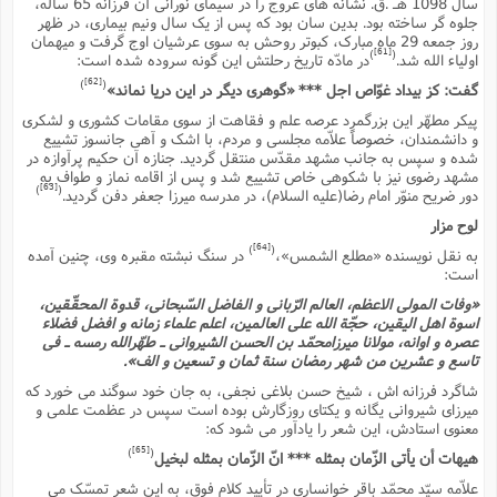
سال 1098 هـ .ق. نشانه هاى عروج را در سیماى نورانى آن فرزانه 65 ساله،
جلوه گر ساخته بود. بدین سان بود که پس از یک سال ونیم بیمارى، در ظهر
روز جمعه 29 ماه مبارک، کبوتر روحش به سوى عرشیان اوج گرفت و میهمان
[61]
)
(
اولیاء الله شد.
در مادّه تاریخ رحلتش این گونه سروده شده است:
[62]
)
(
گفت: کز بیداد غوّاص اجل *** «گوهرى دیگر در این دریا نماند»
پیکر مطهّر این بزرگمرد عرصه علم و فقاهت از سوى مقامات کشورى و لشکرى
و دانشمندان، خصوصاً علاّمه مجلسى و مردم، با اشک و آهى جانسوز تشییع
شده و سپس به جانب مشهد مقدّس منتقل گردید. جنازه آن حکیم پرآوازه در
مشهد رضوى نیز با شکوهى خاص تشییع شد و پس از اقامه نماز و طواف به
[63]
)
(
دور ضریح منوّر امام رضا(علیه السلام)، در مدرسه میرزا جعفر دفن گردید.
لوح مزار
[64]
)
(
به نقل نویسنده «مطلع الشمس»،
در سنگ نبشته مقبره وى، چنین آمده
است:
«وفات المولى الاعظم، العالم الرّبانى و الفاضل السّبحانى، قدوة المحقّقین،
اسوة اهل الیقین، حجّة الله على العالمین، اعلم علماء زمانه و افضل فضلاء
عصره و اوانه، مولانا میرزامحمّد بن الحسن الشیروانى ـ طهّرالله رمسه ـ فى
تاسع و عشرین من شهر رمضان سنة ثمان و تسعین و الف».
شاگرد فرزانه اش ، شیخ حسن بلاغى نجفى، به جان خود سوگند مى خورد که
میرزاى شیروانى یگانه و یکتاى روزگارش بوده است سپس در عظمت علمى و
معنوى استادش، این شعر را یادآور مى شود که:
[65]
)
(
هیهات أن یأتى الزّمان بمثله *** انّ الزّمان بمثله لبخیل
علاّمه سیّد محمّد باقر خوانسارى در تأیید کلام فوق، به این شعر تمسّک مى