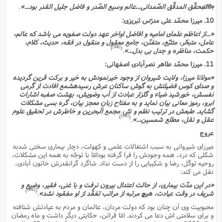
«االمحقّق المدقّق الصّمدانى...عالم وسیع الصّدر و فاضل جلیل القدر بود...»
.
[57]
)
(
10. میرزا محمّد على مدرّس تبریزى:
«...از اعاظم علماى امامیه و افاضل اواخر عهد دولت صفویه مى باشد که عالم،
عامل، متبحّر، متتبّع، متفنّن، جامع معقول و منقول در فقه، حدیث، کلام،
[58]
)
(
حکمت، مناظره و جدل بى بدل...»
.
11. میرزا محمّد طاهر نصرآبادى اصفهانى:
«مولانا میرزا، ولایت شیروان از وجود خیرنمودش به خیر و برکت قرین گردیده
و صداى کوس فضیلتش به گوش ساکنان عرش رسیدهشمع افادت از گرمى
نفسش، خورشید ضیاء و گلزار عبادت از آب وضویش، بهشت صفبه اشارات
ابرو، رموز معانى بیان نماید و به مفتاح زبانِ معجز بیان، گره بسى مشکلات
گشاید. طبعش در ترتیب نظم و نثر، مجمع البحرین و خاطرش در تحقیق علوم
[59]
)
(
عقل و نقل، مطلع شمسین...»
.
عروج
میرزاى شیروانى به سبب اشتغالات علمى و کهولت، دچار بیمارى سختى شدبه
شکلى که درد، همه وجودش را فرا گرفته بودامّا با توجّه به همه این مشکلات،
روحیه توکّل، رضا و شکیبایى را از دست نداد. شاگرد گرانقدرش خاتون آبادى،
نقل مى کند:
«در این مدّت بیمارى، از حالت اعتدال بیرون نرفت و با غنى، فقیر، وضیع و
[60]
)
(
شریف در وقت عیادت، هیچ مرتبه از مراتب تفقّد از او مفقود نشد»
.
محبوبیت وى آن چنان بود که دولت مردان، عالمان و مردم به عیادتش شتافته
و براى سلامتى اش دعا مى کردند. امّا قرائن، حکایتى دیگر داشت و ماه رمضان