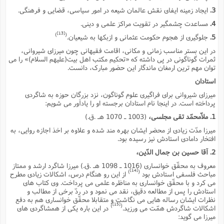
ا
ش
3.
ایجاد زمینه ایفاى نقش عالمان شیعه در امور سیاسى، قضایى و فرهنگى.
و
ف
4.
مساعدت چشمگیر در تقویت مراکز علمى و دینى.
(
ذ
ن
[13]
)
(
5.
جلوگیرى از هجوم حکومت عثمانى و ازبکها به شیعیان.
م
م
غ
م
در این بستر مناسب زمانى و مکانى، اقامت فقیهانى چون میرزاى شیروانى،
م
(
ثمرات گوناگونى در پى داشته که «تحکیم مکتب اهل بیت(علیهم السلام)» را مى
توان مهم ترین ارمغان ماندگار این حضور مبارک، دانست.
ش
ب
ه
استادان
(
و
میرزاى شیروانى براى فراگیرى علوم گوناگون، نزد بزرگان حوزه به شاگردى
ن
ا
پرداخته است. در اینجا نام استادان برجسته او را یادآور مى شویم:
ف
ح
1. ملاّمحمّد تقى مجلسى،
(1003 ـ 1070 هـ .ق.)
م
(
میرزا مدّت زیادى از محضر ایشان بهره مند شده و علاوه بر اخذ اجازه روایى، به
م
افتخار دامادى استادش نیز رسیده بود.
ن
ش
(
2. آقا حسین بن جمال الدّین،
د
معروف به محقّق خوانسارى (1016 ـ 1098 هـ .ق.) میرزا شاگرد ارشد و ممتاز
س
ف
[14]
)
(
مباحث فلسفى استادش بود
از این رو هنگام درس، اشکالات زیادى مطرح
ف
مى کرد و با محقّق خوانسارى به مناظره علمى مى پرداخت. وى کتاب هاى
م
استادش را پس از مطالعه دقیق، نقد مى نمود و در ردّ برخى از مطالب و
ش
م
نظرات ایشان رساله هایى مى نگاشت و متقابلا محقّق خوانسارى هم به دفع
[15]
)
(
اشکالات شاگردش همّت مى ورزید.
در این باره یکى از همشاگردى هاى
میرزا مى گوید: