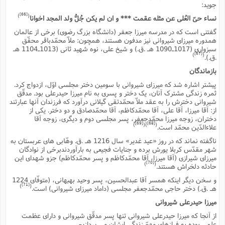
جوید:
[66]
)
(
نساء حىّ العُلى عن مثله عقمت *** و ان لم یکن جُلُّ ولد المجد اخوانا
گفتنى است که در مدرسه میرزا جعفر (دانشگاه بزرگ رضوى) برخى از عالمان
همدوره میرزاى شیروانى نیز مدفون هستند، همچون: ملاّ محمّدباقر محقّق
سبزوارى (1017ـ1090 هـ .ق.) و شیخ على، نوه شهید ثانى (1013ـ1104 هـ
[67]
)
(
.ق.).
بازماندگان
پیشتر اشاره شد که میرزاى شیروانى با سومین دختر مجلسى اوّل، ازدواج کرد.
ثمره زندگى مشترک آنان، یک دختر و پسرى به نام میرزا حیدرعلى بود. مدقّق
شیروانى دخترش را به عقد ملاّ محمّدتقى گیلانى درآورد که فرزندان آنها عبارتند
از: آقا میرزا، آقا على، آقا محمّدکاظم، آقا محمّدصادق و دو دختر. یکى از
دختران، زوجه میرزا محمّدجعفر، پسر مجلسى دوم و دیگرى، زوجه آقا
[69]
[68]
)
)(
(
علاءالدّین محمّد است.
ناگفته نماند که در روز «عید غدیر» سال 1216 هـ .ق. وهّابى هاى عربستان به
شهر مقدّس کربلا یورش برده و جنایات فجیعى به بارآوردندبرخى از نوادگان
میرزاى شیرازى (آقا میرزا، آقا محمّدکاظم و پسر محمّدکاظم) جزو شهداى این
[70]
)
(
حادثه دلخراش هستند.
و سخن دیگر اینکه همسر آقا عبدالحسین، پسر وحید بهبهانى، (متوفّاى 1224
[71]
)
(
هـ .ق.) دختر حاجى محمّدجعفر مجلسى (داماد میرزاى شیروانى) است.
میرزا حیدرعلى شیروانى
از آنجا که میرزا حیدرعلى شیروانى تنها پسر مدقّق شیروانى و داراى عظمت
علمى بوده به فرازهاى مهمّ زندگى ایشان مى پردازیم.