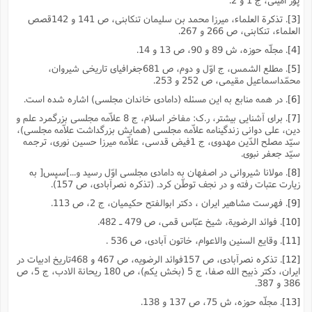
[3]
. تذکرة العلماء، میرزا محمد بن سلیمان تنکابنى، ص 141 و 142قصص
العلماء، تنکابنى، ص 266 و 267.
[4]
. مجلّه حوزه، ش 89 و 90، ص 13 و 14.
[5]
. مطلع الشمس، ج اوّل و دوم، ص 681جغرافیاى تاریخى شیروان،
محمّداسماعیل مقیمى، ص 252 و 253.
[6]
. در همه منابع به این مسئله (دامادى خاندان مجلسى) اشاره شده است.
[7]
. براى آشنایى بیشتر، ر.ک: مفاخر اسلام، ج 8 علاّمه مجلسى بزرگمرد علم و
دین، على دوانى زندگینامه علاّمه مجلسى (همایش بزرگداشت علاّمه مجلسى)،
سیّد مصلح الدّین مهدوى، ج 1فیض قدسى، علاّمه میرزا حسین نورى، ترجمه
سیّد جعفر نبوى.
[8]
. مولانا شیروانى در اصفهان به دامادى مجلسى اوّل رسید و...]سپس[ به
زیارت عتبات رفته و در نجف توطّن کرد. (تذکره نصرآبادى، ص 157).
[9]
. فهرست مشاهیر ایران ، دکتر ابوالفتح حکیمیان، ج 2، ص 113.
[10]
. فوائد الرضویة، شیخ عبّاس قمى، ص 479 ـ 482.
[11]
. وقایع السنین والاعوام، خاتون آبادى، ص 536 .
[12]
. تذکره نصرآبادى، ص 157فوائد الرضویه، ص 467 و 468تاریخ ادبیات در
ایران، دکتر ذبیح الله صفا، ج 5 (بخش یکم)، ص 180 ریحانة الادب، ج 5، ص
386 و 387.
[13]
. مجلّه حوزه، ش 75، ص 137 و 138.