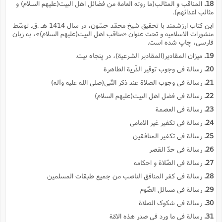
18.
المناقب و المثالب(ما روته العامة من فضائل اهل البیت(علیهم السلام) و
مثالب اعدائهم).
این کتاب ارزشمند با تحقیق شیخ محمّد حسّون، در سال 1414 هـ .ق. توسّط
منشورات الاسلامیه و تحت عنوان «مناقب اهل البیت(علیهم السلام)»، به زبان
فارسى، چاپ شده است.
19.
میزان المقادیر(المقادیر الشرعیة)، در پنجاه بیت.
20.
رسالة فى وجوب توقیر الذّریة الطاهرة
21.
رسالة فى وجوب الصلاة عند ذکر النّبى(صلى الله علیه وآله)
22.
رسالة فى فضل اهل البیت(علیهم السلام)
23.
رسالة فى العصمة
24.
رسالة فى تکفیر غیر الامامى
25.
رسالة فى تکفیر المنافقین
26.
رسالة فى حدّ القصر
27.
رسالة فى الصّلاة و احکامه
28.
رسالة فى کفر المنافق الناصب من جمیع طبقات المسلمین
29.
رسالة فى مسائل الصّوم
30.
رسالة فى شکوک الصلاة
31.
رسالة فى ما ورد فى صدر هذه الامّة