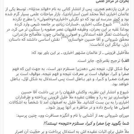
بحران در مراکز علمى
در قرن یازدهم هجرى، پس از انتشار کتابى به نام «فوائد مدنیّة»، توسط یکى از
عالمان اخبارى (ملاّ محمّد امین استرآبادى)، بازار مباحثات علمى بسیار گرم شده
بود و کمتر مدرسه اى بود که دو نگرش «اخبارى»و«اصولى» را مطرح نکرده
[32]
)
(
باشد.
شیوع مکتب اخبارى ،خسارات زیادى بر جامعه شیعى وارد کرده
بودلذا غلبه بر این بحران، وظیفه فقیهان عصر صفویه را سنگین تر مى کرد. در
پاسداشت تفکّر فقه استدلالى و اصولى، عالمانى چون: ملاّصالح مازندرانى،
[33]
)
(
محقّق شیروانى و آقا حسین خوانسارى
نقش اساسى داشتند که داستان
ذیل، بیانگر این ادّعاست:
ملاّخلیل قزوینى ـ از عالمان مشهور اخبارى ـ بر این باور بود که:
الف)
ترجیح بلامرجّح، جایز است.
ب)
شکل اوّل، نتیجه نمى دهدزیرا مستلزم دور است، به جهت این که فهم
صغرا و کبرا، موقوف است بر معرفت نتیجه و فهم نتیجه، موقوف است بر
معرفت صغـرا و کـبرا، و دور بـاطل است پس اسـتدلال به شکل اوّل، بـاطل
خواهد بود.
شیوع و انتشار این نظریه، واکنش فقیهان را در پى داشت آقا حسین
خوانسارى نیز به ردّ و بطلان عقیده ملاّ خلیل قزوینى پرداخته و طرفداران
اخبارى را به بن بست کشانید. ملاّ خلیل به اصفهان آمد تا شخصاً به اشکالات
اصولى ها پاسخ داده و در مناظره بر آنها پیروز شود...
میرزاى شیروانى بعد از آشنایى با نام و انگیزه مسافرت وى، چنین پرسید:
شما بگویید چرا صغرا و کبرا، مستلزم «نتیجه» نیستند؟!
ملاّ خلیل براى اثبات عقیده اش به استدلال پرداخت و بر حجّیت آن اصرار