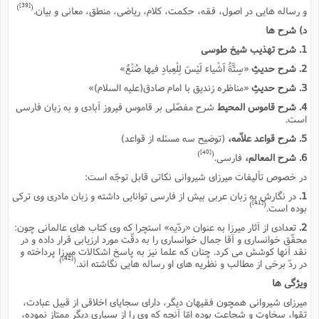
[39]
)
(
و رساله هایى در اصول، فقه، حکمت، کلام، ریاضى، منطق، معانى و بیان.
د) شرح ها
1. شرح تهذیب شیخ طوسى
2. شرح حدیثِ
«سِتَّةُ اَشْیاء لَیْسَ لِلْعِبادِ فیها صُنْعٌ»
3. شرح حدیثِ
«مناظره زندیق با امام صادق(علیه السلام)»
4. شرح قاموس المحیط
شرح مفصّلى بر قاموس فیروز آبادى و به زبان فارسى
است.
5. شرح قواعد علاّمه،
(توضیح سه مسئله از قواعد)
[40]
)
(
6. شرح المعالم،
فارسى.
در خصوص تألیفات میرزاى شیروانى نکاتى قابل توجّه است:
1.
در نگارش به زبان عربى بیش از فارسى توانایى داشته و زبان مادرى وى ترکى
[41]
)
(
بوده است.
2.
تعدادى از آثار میرزا به عنوان «ردّیه» استچرا که وى کتاب هاى عالمانى چون:
محقّق خوانسارى و آقا جمال خوانسارى را به دقّت مورد ارزیابى قرار داده و در
نقد آنها کوشش مى کرد. چنان که علما نیز به پاسخ اشکالات میرزا پرداخته و
[42]
)
(
در ردّ برخى از مطالب و نظریه هاى او رساله هایى نگاشته اند.
ویژگى ها
میرزاى شیروانى همچون فقیهان دیگر، داراى سجایاى اخلاقى از قبیل عبادت،
تقوا، سخاوت و شجاعت بوده امّا آنچه که وى را از بسیارى دیگر ممتاز نموده،