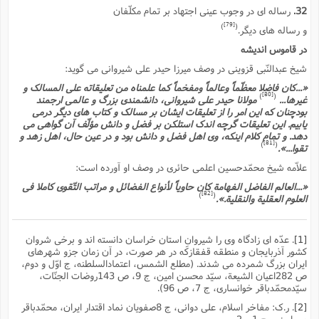
32.
رساله اى در وجوب عینى اجتهاد بر تمام مکلّفان
[79]
)
(
و رساله هاى دیگر.
در قاموس اندیشه
شیخ عبدالنّبى قزوینى در وصف میرزا حیدر على شیروانى مى گوید:
«...کان فاضلا معظّماً وعالماً ومفخماً کما علمناه من تعلیقاته على المسالک و
[80]
)
(
غیرها...
مولانا حیدر على شیروانى، دانشمندى بزرگ و عالمى ارجمند
بودچنان که این امر را از تعلیقات ایشان بر مسالک و کتاب هاى دیگر درمى
یابیم. این تعلیقات گرچه اندک استلکن بر فضل و دانش مؤلّف آن گواهى مى
دهد. و تمام کلام اینکه، وى اهل فضل و دانش بود و در عین حال، اهل زهد و
[81]
)
(
تقوا...».
علاّمه شیخ محمّدحسین اعلمى حائرى در وصف او آورده است:
«...العالم الفاضل الفهامة کان حاویاً لأنواع الفضائل و مراتب التّقوى کاملا فى
[82]
)
(
العلوم العقلیة والنقلیة.».
[1]
. عدّه اى زادگاه وى را شیروانِ استان خراسان دانسته اند و برخى شروان
کشور آذربایجان و منطقه قفقازکه در هر صورت، در آن زمان جزو شهرهاى
ایران بزرگ شمرده مى شدند. (مطلع الشمس، اعتمادالسلطنه، ج اوّل و دوم،
ص 282اعیان الشیعة، سیّد محسن امین، ج 9، ص 143روضات الجنّات،
سیّدمحمّدباقر خوانسارى، ج 7، ص 96).
[2]
. ر.ک: مفاخر اسلام، على دوانى، ج 8صفویان نماد اقتدار ایران، محمّدباقر
پور امینى، ج 1 و 2.