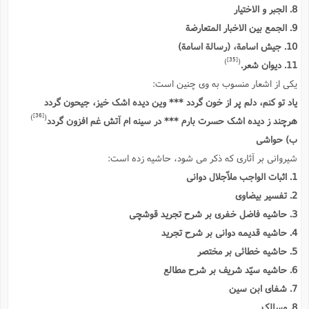
8. الجبر و الاختیار
9. الجمع بین الاخبار المتعارضة
10. جیش اسامة، (رسالة اسامة)
[35]
)
(
11. دیوان شعر.
یکى از اشعار منسوب به وى چنین است:
یاد تو کنم، دلم پر از خون گردد *** وین دیده اشک خیز، جیحون گردد
[36]
)
(
هرچند ز دیده اشک حسرت بارم *** در سینه ام آتش غم افزون گردد
ب) حواشى
شیروانى بر آثارى که ذکر مى شود، حاشیه زده است:
1. اثبات الواجب ملاّجلال دوانى
2. تفسیر بیضاوى
3. حاشیه فاضل خفرى بر شرح تجرید قوشچى
4. حاشیه قدیمه دوانى بر شرح تجرید
5. حاشیه خطائى بر مختصر
6. حاشیه سیّد شریف بر شرح مطالع
7. شفاى ابن سین
8. مسالک