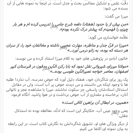
دقّت علمى و تشکیل مجالس بحث و جدل است. در اینجا به نمونه هایى از آن
بسنده مى شود:
میرزا مى گفت:
«من بیش از یا حدود (هفتاد) دفعه شرح جامى را تدریس کرده ام و هر بار
[43]
)
(
چیزى را فهمیدم که پیشتر درک نکرده بودم».
علاّمه خوانسارى مى گوید:
«میرزا در فنّ جدل و مناظره، مهارت عجیبى داشته و مخالفان خود را، از سران
[44]
)
(
هر دسته که بوده، به زانو درمى آورد...»
خاتون آبادى در پژوهش هاى خود به کلام میرزا استناد کرده و مى نویسد:
«مولانا میرزاى شیروانى نقل نمود که بابا رکن الدّین مدفون در قبرستان کبیر
[45]
)
(
اصفهان، معاصر خواجه نصیرالدّین طوسى بوده...»
یک روز براى شاگردان خود، هفتاد دلیل آورد که حوضِ مدرسه، آب ندارد! طلبه
ها با وجود اینکه مى دانستند و مى دیدند حوض پر آب است، ولى در مقابل
استدلال استادشان پاسخى جز سکوت نداشتند. میرزا با مشاهده عجز و ناتوانى
آنان، برخاسته و مقدارى از آب حوض برداشت و در هوا پاشید. آنگاه فرمود:
«همین، در ابطال آن براهین کافى است.»
یعنى وجود عینى آب، حکایتگر این است که ادلّه، مغالطه بوده نه استدلال
[46]
)
(
عقلى.
از دیگر ویژگى هاى او، تشویق شاگردانش به نگارش کتاب است. در این رابطه
به بیان نمونه اى اکتفا مى کنیم.