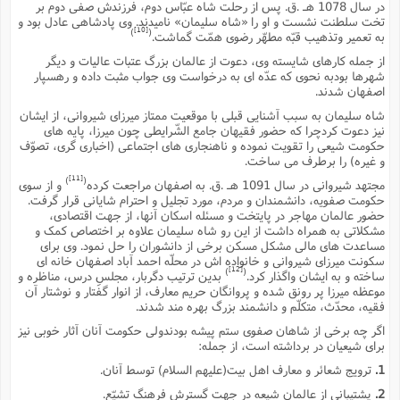
ت
در سال 1078 هـ .ق. پس از رحلت شاه عبّاس دوم، فرزندش صفى دوم بر
ا
ا
ف
تخت سلطنت نشست و او را «شاه سلیمان» نامیدند. وى پادشاهى عادل بود و
ح
ت
ت
س
[10]
)
(
ن
به تعمیر وتذهیب قبّه مطهّر رضوى همّت گماشت.
ج
ذ
ق
ش
م
و
از جمله کارهاى شایسته وى، دعوت از عالمان بزرگ عتبات عالیات و دیگر
م
م
س
م
شهرها بودبه نحوى که عدّه اى به درخواست وى جواب مثبت داده و رهسپار
ج
(
ا
اصفهان شدند.
و
ج
ش
ح
چ
شاه سلیمان به سبب آشنایى قبلى با موقعیت ممتاز میرزاى شیروانى، از ایشان
م
ع
س
ف
خ
نیز دعوت کردچرا که حضور فقیهان جامع الشّرایطى چون میرزا، پایه هاى
(
ا
ف
حکومت شیعى را تقویت نموده و ناهنجارى هاى اجتماعى (اخبارى گرى، تصوّف
ن
و غیره) را برطرف مى ساخت.
ن
ت
م
ذ
م
[11]
)
(
مجتهد شیروانى در سال 1091 هـ .ق. به اصفهان مراجعت کرده
و از سوى
ت
م
حکومت صفویه، دانشمندان و مردم، مورد تجلیل و احترام شایانى قرار گرفت.
م
ک
ا
حضور عالمان مهاجر در پایتخت و مسئله اسکان آنها، از جهت اقتصادى،
ش
(
مشکلاتى به همراه داشت از این رو شاه سلیمان علاوه بر اختصاص کمک و
ه
ش
پ
مساعدت هاى مالى مشکل مسکن برخى از دانشوران را حل نمود. وى براى
ع
ا
چ
و
سکونت میرزاى شیروانى و خانواده اش در محلّه احمد آباد اصفهان خانه اى
ا
و
ع
[12]
)
(
ش
ساخته و به ایشان واگذار کرد.
بدین ترتیب دگربار، مجلسِ درس، مناظره و
پ
(
موعظه میرزا پر رونق شده و پروانگان حریم معارف، از انوار گفتار و نوشتار آن
ف
ذ
فقیه، محدّث، متکلّم و دانشمند بزرگ بهره مند شدند.
ف
ن
م
ز
ن
اگر چه برخى از شاهان صفوى ستم پیشه بودندولى حکومت آنان آثار خوبى نیز
ت
ا
(
براى شیعیان در برداشته است، از جمله:
م
ت
ح
م
1.
ترویج شعائر و معارف اهل بیت(علیهم السلام) توسط آنان.
ا
ع
(
2.
پشتیبانى از عالمان شیعه در جهت گسترش فرهنگ تشیّع.
ع
ش