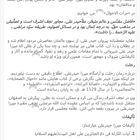
و منافقان» بود.
[75]
)
(
در «مرآت الاحوال»
مى خوانیم:
«فاضل مقدّس و عالم متبحّر، ملاّحیدر على، مجاور نجف اشرف است و تصلّبش
در مذهب حقّ، به درجه کمال بود و در مسائل اصولیه، طریقه سیّد مرتضى ـ
علیه الرّحمة ـ را داشت».
عقاید متعصّبانه پیروان حیدر على، از سوى عالمان معاصرش مردود اعلام شد و
در بطلان و ردّ آن، کتاب هایى نیز نوشته شد. و چه بسا یکى از عللى که میرزا
حیدر على شیروانى با تمام مقامات علمى و زهد و تقوا، گمنام مانده و آثار و
[76]
)
(
تألیفاتش متروک و مهجور است، همین آراى ویژه او باشد.
رحلت
درباره زمان رحلت و آرامگاه میرزا حیدرعلى، اطّلاع دقیقى به دست نیاوردیم،
جز اینکه میرزا حیدر على نگارش برخى از کتاب هایش مانند «احوال الصحابة»،
«الاسلام و الایمان»، «اصالة البرائة»، «تراجم السّفراء»، «الامامة» و
[77]
)
(
«المجالس» را در سال 1129 هـ .ق. به پایان رسانده است.
وى در نجف اشرف زندگى مى کرد و ممکن است به عللى، پیکرش به اصفهان
منتقل شده باشدچرا که بر اساس عقیده آیت الله مرعشى نجفى مقبره میرزا
[78]
)
(
حیدرعلى در بیرون بقعه دایى اش، علاّمه مجلسى قرار دارد.
تألیفات
تألیفات میرزا حیدرعلى عبارتنداز:
1.
آیات النّازلة فى ذمّ الجائرین على اهل البیت(علیهم السلام)