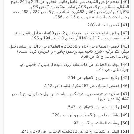
[40]
. معجم مؤلّفى الشیعة، على فاضل قائینى نجفى، ص 243 و 244تنقیح
المقال، ممقانى، ج 3، ص 103روضات الجنّات، ج 7، ص 93 و
94فوائدالرضویة، ص 467 و 468ریحانة الادب، ج 5، ص 287 و 288معجم
رجال الحدیث، آیت الله خویى، ج 15، ص 256.
[41]
. قصص العلماء، 268 .
[42]
. ریاض العلماء و حیاض الفضلاء، ج 2، ص 63تعلیقه أمل الآمل، سیّد
احمد حسینى، ص 112 و 141الذّریعة، ج 10، ص 194 و 195.
[43]
. قصص العلماء، ص 267 و 268تذکرة العلماء، ص 143. بر اساس نقل
دیگر، 25 مرتبه «شرح کافیه عبدالرحمن جامى» را تدریس کرده است. (
روضات الجنّات، ج 5، ص 69).
[44]
. روضات الجنّات، ص 93علماى بزرگ شیعه از کلینى تا خمینى، م.
جرفادقانى، ص 143.
[45]
. وقایع السنین و الاعوام، ص 364.
[46]
. قصص العلماء، ص 267تذکرة العلماء، ص 142.
[47]
. صفویه در عرصه دین، فرهنگ و سیاست ،رسول جعفریان، ج 1، ص
447 (بااندکى تغییر).
[48]
. وقایع السنین و الاعوام، ص 543.
[49]
. علاّمه مجلسى بزرگمرد علم ودین، ص 326.
[50]
. روضات الجنّات، ج 7، ص 93.
[51]
. الکنى و الالقاب، ج 3، ص 213هدیة الاحباب، ص 270 و 271.