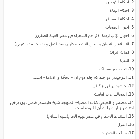
2.
احکام الارضین
3.
احکام البغاة
4.
احکام المسافر
5.
احوال الصحابة
6.
احوال نوّاب اربعة، (تراجم السفراء فى عصر الغیبة الصغرى)
7.
الاسلام و الایمان و معنى الناصب، داراى سه فصل و یک خاتمه، (عربى)
8.
اصالة البرائة
9.
العترة
10.
تعلیقه بر مسالک
11. التوحیددر دو جلد که جلد دوم آن «الحجّة و الامامة» است.
12.
حاشیه بر فروع کافى
13.
المجالس، در امامت
14.
مختصر و تلخیص کتاب المصباح المتهجّد شیخ طوسىدر ضمن، وى برخى
ادعیه و زیارات را به آن افزوده است.
15.
استنباط الاحکام فى عصر غیبة الامام(علیه السلام)
16.
المزار
17.
مناقب الحیدریة