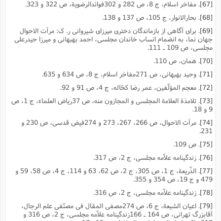
[67]
. مفاخر اسلام، ج 8، ص 282 و 302فوائدالرضویة، ص 322 و 323.
[68]
. بحارالانوار، ج 105، ص 137 و 138.
[69]
. براى آگاهى از بازماندگان دخترى میرزاى شیروانى ر. ک: مرآت الاحوال
جهان نما، به انضمام انساب خاندان مجلسى، احمد بهبهانى و میرزا حیدرعلى
مجلسى، ص 109 ـ 111.
[70]
. همان، ص 110.
[71]
. وحید بهبهانى، ص 271مفاخر اسلام، ج 8، ص 634 و 635.
[72]
. معجم المؤلّفین، عمر رضا کحّاله، ج 4، ص 91 و 92.
[73]
. تلامذة العلامة المجلسى و المجازون منه، ص 37ریاض العلماء، ج 1، ص
9 و 18.
[74]
. مرآت الاحوال، ص 266، 267، 273 و 274فیض قدسى، ص 230 و
231.
[75]
. ص 109.
[76]
. زندگینامه علاّمه مجلسى، ج 2، ص 317.
[77]
. الذّریعة، ج 1، ص 305، ج 2، ص 62، 63 و 114، ج 4، ص 58، 59 و
479 و ج 19، ص 354 و 355.
[78]
. زندگینامه علاّمه مجلسى، ج 2، ص 316.
[79]
. اعیان الشیعة، ج 6، ص 274مصفى المقال فى مصنّفى علم الرجال،
آقابزرگ تهرانى، ص 164 ـ 166زندگینامه علاّمه مجلسى، ج 2، ص 316 و