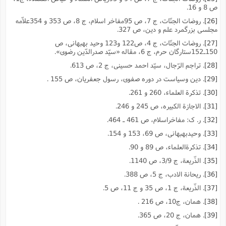
ص 8 و 16.
[26]
. روضات الجنّات، ج 7، ص 95مفاخر اسلام، ج 8، ص 353 و 354علاّمه
مجلسى بزرگمرد علم و دین، ص 327.
[27]
. روضات الجنّات، ج 4، ص122 و123 وحید بهبهانى، ص
150ـ152ستارگان حرم، ج 6، مقاله «سیّد صدرالدّین رضوى».
[28]
. تراجم الرّجال، سیّد احمد حسینى، ج 2، ص 613.
[29]
. دین وسیاست در دوره صفوى، رسول جعفریان، ص 155 .
[30]
. تذکرة العلماء، 260 و 261.
[31]
. الاجازة الکبیره، ص 245 و 246.
[32]
. ر. ک: مفاخراسلام، ص 461 ـ 464.
[33]
. وحیدبهبهانى، ص 69، 153 و 154.
[34]
. تذکرةالعلماء، ص 89 و 90.
[35]
. الذّریعة، ج 3/9، ص 1140.
[36]
. ریحانة الادب، ج 5، ص 388.
[37]
. الذّریعة، ج 1، ص 35 و ج 11، ص 5.
[38]
. همان، ج10، ص 216 .
[39]
. همان، ج 20، ص 365.