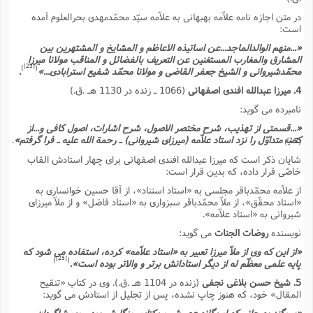
در متن اجازه نامه علاّمه بهبهانى به علاّمه سیّد محمّدمهدى بحرالعلوم آمده
است:
«...منهم الوالدالماجد...عن اساتیذه الاعاظم و المشایخ و المشتهرین بین
المشارق والمغارب المستغنین عن التعریف بالفضائل و المناقب مولانا میرزا
[23]
)
(
محمّدشیروانى و الشیخ جعفر القاضى و مولانا محمّد شفیع استرابادى...»
.
4. میرزا عبدالله افندى اصفهانى
(1066 ـ زنده در 1130 هـ .ق.)
نامبرده مى گوید:
«...قسمتى از تهذیب، شرح مختصر الاصول، شرح اشارات، اصول کافى و...از
کتب متداوّل را نزد استاد علاّمه (میرزاى شیروانى) ـ رحمة الله علیه ـ فرا گرفتم»
.
[24]
)
(
شایان ذکر است که میرزا عبدالله افندى اصفهانى براى چهار استادش القاب
خاصّى قرار داده، که بدین قرار است:
از علاّمه محمّدباقر مجلسى به «استاد استناد»، از آقا حسین خوانسارى به
«استاد محقّق»، از ملاّ محمّدباقر سبزوارى به «استاد فاضل» و از ملاّ میرزاى
شیروانى به «استاد علاّمه».
نویسنده
روضات الجنات
مى گوید:
«از این که وى از ملاّ میرزا تعبیر به «استاد علاّمه» کرده، استفاده مى شود که
[25]
)
(
پایه علمى معظّم له از دیگر استادانش برتر و والاتر بوده است».
5. شیخ حسن بلاغى نجفى
(زنده در 1104 هـ .ق.). وى در کتاب «تنقیح
المقال» خود، که هنوز چاپ نشده، پس از تجلیل از استادش مى گوید:
«سوگند به جانم که او یگانه عصرش و یکتاى روزگارش بود... وى شاگردان