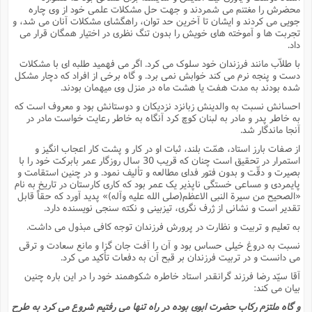
محضرش را مغتنم مى شمردند و جهت حل مشکلات علمى خود از وى چاره
جویى مى کردند و ایشان تا آخرین حد توان، راهگشاى مشکلات آنان مى شد، و
تجربت ها و آموخته هاى خویش را بدون تنگ نظرى در اختیار همگان قرار مى
داد.
با طلاّب مانند فرزندان خود سلوک مى کرد. اگر مى فهمید طلبه اى با مشکلات
دست و پنجه نرم مى کند خوابش نمى برد. و گاه برخى از افراد که دچار مشکل
شده بودند به مدت هفت یا هشت ماه در منزل وى میهمان بودند.
احسانش نسبت به والدینش زبانزد نزدیکان و دوستانش بود و معروف است که
به خاطر پدر و مادر به لبنان کوچ کرد آنگاه به خاطر رعایت خواست مادر در
آنجا ماندگار شد.
از صفات بارز استاد، همّت بلند، ثبات او در کار و پشت کار اعجاب انگیز و
استمرار در تحقیق است چنان که قریب 30 سال روزگار عمر بابرکت خود را با
بصیرت و دقّت و بدون فتور فداى مطالعه و تألیف نمود. و در چنین استقامت و
پایمردى و مساعى خستگى ناپذیر یک عمر بود که کارى کارستان در تاریخ به نام
«الصحیح من سیرة النبى الاعظم(صلى الله علیه وآله)» پدید آورد که حقاً قابل
تقدیر است و نشانى از ژرف نگرى، تیزبینى و نکته سنجى نویسنده دارد.
به تعلیم و تربیت و نظارت در پرورش فرزندان توجه کافى مبذول مى داشت.
نسبت به دروغ خیلى حساس بود و آن را آفت جان گزا و مانع سعادت و ترقى
مى دانست و در تربیت فرزندان بر قبح آن به دفعات تأکید مى کرد.
آقا سیّد رضا فرزند گرانقدر استاد خاطره شکوهمند خود را در این باره چنین
بیان مى کند:
و گاه ملتزم رکاب حضرت ابوى بوده در راه تنها مى رفتیم شروع مى کرد به طرح