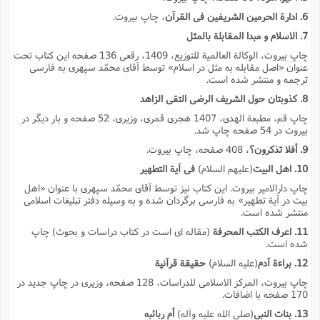
6. ادارة الحرمین الشریفین فى القرآن
، چاپ بیروت.
7. الاسلام و مبدا المقابلة بالمثل
چاپ بیروت، الوکالة العالمیة للتوزیع، 1409، رقعى 136 صفحه این کتاب تحت
عنوان «اصل مقابله به مثل در اسلام» توسط آقاى محمّد سپهرى به فارسى
ترجمه و منتشر شده است.
8. کذوبتان حول الشریف الرضى التقى الزاهد
چاپ قم، مطبعة الهدى، 1407 هجرى قمرى، وزیرى، 52 صفحه و بار دیگر در
بیروت در 54 صفحه چاپ شد.
9. أفلا تذکرون؟
، 408 صفحه، چاپ بیروت.
10. اهل البیت
(علیهم السلام)
فى آیة التطهیر
چاپ دارالامیر بیروت. این کتاب نیز توسط آقاى محمّد سپهرى با عنوان «اهل
بیت در آیة تطهیر» به فارسى برگردان شده و به وسیله دفتر تبلیغات اسلامى
منتشر شده است.
11. اعرف الکتب المحرفة
(مقاله اى است در کتاب دراسات و بحوث) چاپ
شده است.
12. براءة آدم
(علیه السلام)
حقیقة قرآنیة
چاپ بیروت، المرکز الاسلامى للدراسات، 128 صفحه، وزیرى در چاپ جدید در
170 صفحه با اضافات.
13. بنات النبى
(صلى الله علیه وآله)
أم ربائبه