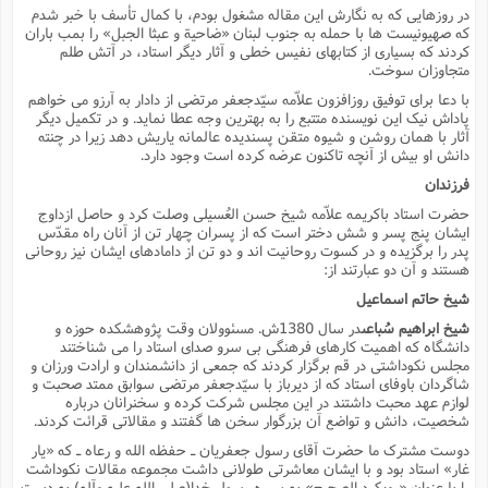
در روزهایى که به نگارش این مقاله مشغول بودم، با کمال تأسف با خبر شدم
که صهیونیست ها با حمله به جنوب لبنان «ضاحیة و عبثا الجبل» را بمب باران
کردند که بسیارى از کتابهاى نفیس خطى و آثار دیگر استاد، در آتش طلم
متجاوزان سوخت.
با دعا براى توفیق روزافزون علاّمه سیّدجعفر مرتضى از دادار به آرزو مى خواهم
پاداش نیک این نویسنده متتبع را به بهترین وجه عطا نماید. و در تکمیل دیگر
آثار با همان روشن و شیوه متقن پسندیده عالمانه یاریش دهد زیرا در چنته
دانش او بیش از آنچه تاکنون عرضه کرده است وجود دارد.
فرزندان
حضرت استاد باکریمه علاّمه شیخ حسن العُسیلى وصلت کرد و حاصل ازداوج
ایشان پنج پسر و شش دختر است که از پسران چهار تن از آنان راه مقدّس
پدر را برگزیده و در کسوت روحانیت اند و دو تن از دامادهاى ایشان نیز روحانى
هستند و آن دو عبارتند از:
شیخ حاتم اسماعیل
شیخ ابراهیم سُباعى
در سال 1380ش. مسئوولان وقت پژوهشکده حوزه و
دانشگاه که اهمیت کارهاى فرهنگى بى سرو صداى استاد را مى شناختند
مجلس نکوداشتى در قم برگزار کردند که جمعى از دانشمندان و ارادت ورزان و
شاگردان باوفاى استاد که از دیرباز با سیّدجعفر مرتضى سوابق ممتد صحبت و
لوازم عهد محبت داشتند در این مجلس شرکت کرده و سخنرانان درباره
شخصیت، دانش و تواضع آن بزرگوار سخن ها گفتند و مقالاتى قرائت کردند.
دوست مشترک ما حضرت آقاى رسول جعفریان ـ حفظه الله و رعاه ـ که «یار
غار» استاد بود و با ایشان معاشرتى طولانى داشت مجموعه مقالات نکوداشت
را با عنوان «رویکرد الصحیح» به سیره رسول خدا(صلى الله علیه وآله) به دست