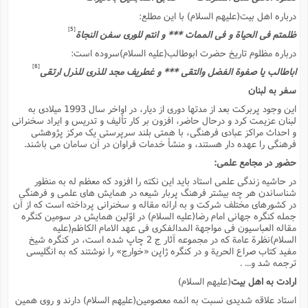
ا
ش
درباره اهل بیت(علیهم السلام) با این مطلع:
و
ف
[5]
ظلمتم فى الحیاة و فى الممات *** و انتم للورى سفن النجاة
(
ذ
ن
م
درباره مظلوم تاریخ حضرت ابوطالب(علیه السلام)سروده است:
م
غ
م
[6]
م
اباطالب یا صفوة الفضل والتقى *** و غطریف مجد للذرى للذرل ارتقى
(
سفر به لبنان
ش
ب
این وجود پربرکت بعد از مدتها دورى از دیار، در اواخر سال 1993 میلادى به
ه
(
لبنان عزیمت کرد و درحال حاضر، افزون بر کار تألیف و تدریس و ایراد سخنرانى
و
و احداث مراکز عبادى فرهنگى، با همتى بلند سرپرستى یک مرکز پژوهشى
ن
ا
فرهنگى را عهده دار هستند، و منشأ خدمات فراوان در آن سامان مى باشند.
ف
ح
حضور در مجامع علمى:
م
(
در حاشیه زندگى علمى استاد باید این نکته را افزود که معظم له به منظور
م
شناساندن هر چه بیشتر فرهنگ پربار شیعه در همایش هاى علمى و فرهنگى
ن
در کشورهاى مختلف شرکت و به ارائه مقاله و سخنرانى پرداخته است که از آن
ش
(
جمله کنگره جهانى امام رضا(علیه السلام) در اوّلین همایش در سومین کنگره
د
مقاله العباسیون فى مواجهة المدالفکرى فى عهد الامام الکاظم(علیه
س
ف
السلام)نظرة عامة که در مجموعه آثار ج 2 چاپ شده است، در کنگره شیخ
ف
مفید کتاب صراع الحریة و در کنگره ژاپن «خوارج» را نوشتند که به انگلیسى
م
ترجمه شد و... .
ش
م
ارادت به اهل بیت
(علیهم السلام)
استاد علاقه شدیدى نسبت به ائمه معصومین(علیهم السلام) دارند و روى همین