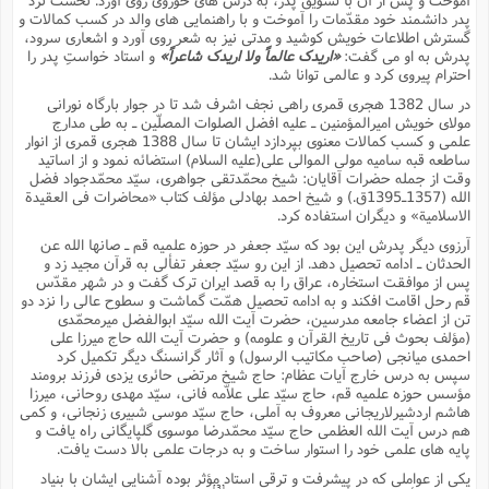
س
م
ع
ف
ق
م
(
پدر دانشمند خود مقدّمات را آموخت و با راهنمایى هاى والد در کسب کمالات و
ه
ع
ع
ش
ز
م
گسترش اطلاعات خویش کوشید و مدتى نیز به شعر روى آورد و اشعارى سرود،
ر
ش
پ
ا
ا
ا
ق
ح
ف
ت
پدرش به او مى گفت:
«اریدک عالماً ولا اریدک شاعراً»
و استاد خواستِ پدر را
گ
ع
ق
د
پ
ف
احترام پیروى کرد و عالمى توانا شد.
خ
(
ذ
ب
ت
ا
ش
م
ح
ع
ش
در سال 1382 هجرى قمرى راهى نجف اشرف شد تا در جوار بارگاه نورانى
م
ع
س
2
م
ا
مولاى خویش امیرالمؤمنین ـ علیه افضل الصلوات المصلّین ـ به طى مدارج
ا
خ
ت
خ
آ
م
ف
علمى و کسب کمالات معنوى بپردازد ایشان تا سال 1388 هجرى قمرى از انوار
ق
ح
پ
ص
پ
د
ساطعه قبه سامیه مولى الموالى على(علیه السلام) استضائه نمود و از اساتید
ن
و
(
آ
ه
ع
م
ش
وقت از جمله حضرات آقایان: شیخ محمّدتقى جواهرى، سیّد محمّدجواد فضل
ت
ت
د
الله (1357ـ1395ق.) و شیخ احمد بهادلى مؤلف کتاب «محاضرات فى العقیدة
پ
ج
ا
2
ا
ت
الاسلامیة» و دیگران استفاده کرد.
ی
گ
ش
ف
ا
(
ذ
ب
آرزوى دیگر پدرش این بود که سیّد جعفر در حوزه علمیه قم ـ صانها الله عن
ش
م
ح
م
الحدثان ـ ادامه تحصیل دهد. از این رو سیّد جعفر تفألى به قرآن مجید زد و
ا
ا
م
ا
م
پس از موافقت استخاره، عراق را به قصد ایران ترک گفت و در شهر مقدّس
ب
ا
ش
و
(
ف
قم رحل اقامت افکند و به ادامه تحصیل همّت گماشت و سطوح عالى را نزد دو
م
ش
ف
ن
تن از اعضاء جامعه مدرسین، حضرت آیت الله سیّد ابوالفضل میرمحمّدى
م
پ
ع
و
ا
(مؤلف بحوث فى تاریخ القرآن و علومه) و حضرت آیت الله حاج میرزا على
ت
ف
ه
ع
ا
(
ف
احمدى میانجى (صاحب مکاتیب الرسول) و آثار گرانسنگ دیگر تکمیل کرد
ت
سپس به درس خارج آیات عظام: حاج شیخ مرتضى حائرى یزدى فرزند برومند
ت
ق
ن
ح
مؤسس حوزه علمیه قم، حاج سیّد على علاّمه فانى، سیّد مهدى روحانى، میرزا
ذ
غ
ش
م
هاشم اردشیرلاریجانى معروف به آملى، حاج سیّد موسى شبیرى زنجانى، و کمى
ب
پ
ت
م
(
د
م
هم درس آیت الله العظمى حاج سیّد محمّدرضا موسوى گلپایگانى راه یافت و
ه
ا
ت
ف
پایه هاى علمى خود را استوار ساخت و به درجات علمى بالا دست یافت.
ح
س
آ
و
ر
ش
ن
ع
یکى از عواملى که در پیشرفت و ترقى استاد مؤثر بوده آشنایى ایشان با بنیاد
ف
ع
م
د
[3]