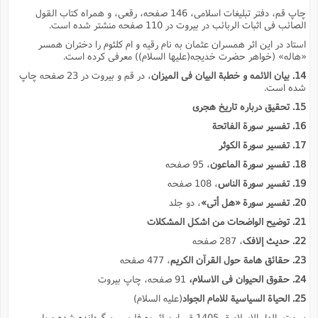
چاپ قم، دفتر تبلیغات اسلامى، 146 صفحه، رقعى، و همراه کتاب القول
الصائب فى اثبات الربائب در بیروت در 110 صفحه منشتر شده است.
استاد در این اثر همسران عثمان به نام رقیه و ام کلثوم را دختران همسر
«هاله» (خواهر حضرت خدیجه(علیها السلام)) معرفى کرده است.
14. بیان الائمه و خطبة البیان فى المیزان
، در قم و بیروت در 23 صفحه چاپ
شده است.
15. تحقیق درباره تاریخ هجرى
16. تفسیر سورة الفاتحة
17. تفسیر سورة الکوثر
18. تفسیر سورة الماعون
، 95 صفحه
19. تفسیر سورة الناس
، 108 صفحه
20. تفسیر سورة «هل أتى»
، دو جلد
21. توضیح الواضحات من اشکل المشکلات
22. حدیث إلافک
، 287 صفحه
23. حقائق هامة حول القرآن الکریم
، 477 صفحه
24. حقوق الحیوان فى الاسلام،
91 صفحه، چاپ بیروت
25. الحیاة السیاسیة للامام الجواد
(علیه السلام)
بیروت، الدار الاسلامیة، 1405 ق، این اثر به فارسى برگردانده شده و با