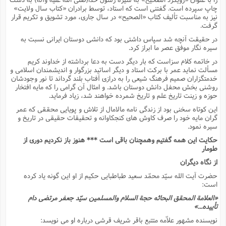
چاپ سپرده است. گفتنى است که استاد، توسط برادران «کتاب سال ولایت»
نیز به مناسبت تألیف کتاب «الصحیح» در سال جارى، مورد تشویق و تکریم قرار
گرفت.
در حقیقت آنچه شد سپاس داشتى بود که دانشى دوستان ایرانى نسبت به
سیره نگار موفق عصر ما ابراز کرد.
در خاتمه کلام سزاست که بار دیگر دست به دعا برداشته از خداوند کریم
مسألت نماید عمر با برکت استاد و دیگر اساتید بزرگوار و اندیشمندان اسلامى و
خدمتگزاران صمیم فرهنگ شیعى را به درازى آفتاب بلند گرداند تا نور وجودشان
روشنى بخش محفل دانش دوستان باشد. و امثال آن گرامى را که مایه افتخار
حوزه و زینت تاریخ علم و تاریخ شمرده خواهند شد، زیاد فرماید.
این کوتاه سخنى بود از زندگى نامه مالامال از تلاش و پویایى محققى که عمر
گران مایه خود را صرف کاوش هاى کنجکاوانه و تحقیقات حقیقى در تاریخ و
سیره نمود.
حکایت این همه گفتیم وهمچنان باقى است *** هنوز باز نکردیم دورى از
طومار
از نگاه دیگران
حضرت آیت الله سیّد محمّد سعید طباطبایى حکیم از او این گونه یاد کرده
است:
«العلامة المحقق البحاثه حجة السلام والمسلمین سیّد جعفر مرتضى دام
تأییده...»
نویسنده مشهور علاّمه متتبع باقر شریف قرشى درباره او مى نویسد: