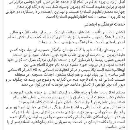
اصل از زمان ورود به قم در تمام ایّام جمعه ها در منزل خود مجلس برقرار مى
نمود و براین عقیده است که بهترین وسیله شفاعت به درگاه ایزد متعال
چهارده معصوم(علیهم السلام) هستند و بهترین راهنماى راه رستگارى دو جهانى
به کار بردن سخنان ائمه اطهار(علیهم السلام) است.
خدمات فرهنگى و اجتماعى
ایشان علاوه بر تألیف، بنیادهاى مختلف فرهنگى و... براى رفاه طلاّب و تعالى
رشد و فرهنگ عمومى جامعه را نیز پایه گذارى کرده اند که نمودار تلاش معظم
له در راستاى خدمت به فرهنگ و حوزویان است از جمله:
1 ـ در روستاى زادگاه خود با کمک مؤمنان نیکوکار حسینیه اى بنیاد نهاد که در
طبقه زیرین آن مدرسه اى براى طلاب علوم دینى احداث نمود. و نیز مسجد
قدیمى همین روستا را بازسازى کرد و مسجد دیگرى نزدیک منزل مسکونى خود
احداث نمود. و در بیروت حوزه علمیه اى به نام حوزة الامام على بن
ابیطالب(علیه السلام)تأسیس و مرکز تحقیقات اسلامى به نام المرکز الاسلامى
للدراسات» را نیز بنیاد نهاد. و هم اینک مشغول احداث مسجدى در منطقه
هستند کسانى که به آن ناحیه قدم مى گذارند به وضوح مى بینند که چگونه در و
دیوار آن دیار گواهى از تحقّق مقاصد خیرخواهانه آن بزرگوار مى دهد.
معظم له از دیرباز ملجأ و پناه طلاّب و فضلاى لبنانى در حوزه علمیه قم بود و
سامان دهى وضعیّت آنان از طریق راه اندازى مدرسه جبل عاملى ها به نام
«منتد جبل عامل» در قم (به کمک بانیان خیر)، احداث کتابخانه و مرکز
تحقیقاتى براى طلاّب لبنانى و ابتیاع منزل بزرگى در انتهاى خیابان دورشهر براى
رفع نیاز مسکن آنان، و نیز تهیه منزلهاى متعدد در انتهاى زنبیل آباد (شهرک
بنیاد) و... براى اسکان طلاّب لبنانى که به صورت وقفى به ایشان واگذار شده
است در یک کلمه ایشان در خدمت به سربازان امام زمان(علیه السلام)سر از پا
نمى شناسد.