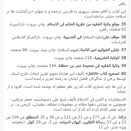
رقعى
این کتاب را آقاى محمّد سپهرى به فارسى ترجمه و با عنوان «بزرگداشت ها در
اسلام» منتشر ساخته است.
55. موقع ولایة الفقیه من نظریة الحکم فى الاسلام
، چاپ بیروت، دارالسیرة،
62 صفحه، رقعى.
56. موقف على
(علیه السلام)
فى الحدیبیة
، چاپ بیروت، دارالمرکز الاسلامى
للدراسات
57. نقش الخواتیم لدى الائمة
(علیهم السلام)، چاپ دوم، بیروت، 98 صفحه.
58. الولایة التشریعیة
، 118 صفحه چاپ بیروت.
59. ولایة الفقیه فى صحیحة عمر بن حنظلة
، 144 صفحه، چاپ بیروت.
60. تصحیح کتاب «الالغاز»
تألیف ابن هشام نحوىو تقریر ابحاث خارج استاد،
توسط برخى از شاگردان فاضل ایشان به رشته تحریر درآمده است
بر این ها باید شمارى کتاب که زیر نظر معظم له نوشته شده است، افزود و از
جمله:
الاستخبارات و الامن فى الاسلام تألیف شیخ على دعموشسید جعفر مرتضى،
همچنین به نوشتن دهها مقاله در موضوعات مختلف عقیدتى، تاریخى و... در
جراید معتبر اقدام کرده اند که از آن جمله است:
تراثنا
، ش 2، ص 277 و ش 21 ص 121 و ش 30 و 31.
المنطلق
ش 104 ص
23 و ش 57.
رسالة الثقلین، کیهان اندیشه
، ش 2، ص 29.
کوثر
، (ماهنامه
ویژه غدیر، ش 2)