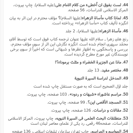
44. لست بفوق ان اُخطىء من کلام الامام على
(علیه السلام). چاپ بیروت،
المرکز الاسلامى للدراسات، 56 صفحه.
45. لماذا کتاب مأساة الزهراء
(علیها السلام)
؟
مؤلف محترم در این اثر به بیان
انگیزه تألیف کتاب «مأسا الزهراء» پرداخته است.
46. مأساة الزهراء
(علیها السلام)، 2 جلد
رنج هاى زهرا ـ سلام الله علیها عنوان ترجمه کتاب فوق است که توسط آقاى
محمّد سپهرى انجام شده است. انگیزه نگارش این اثر از سوى مؤلف محترم،
بررسى و پاسخگویى به اظهار نظرها و شبهاتى است که اخیراً از سوى برخى
نویسندگان غیر مورخ مطرح گردیده است.
47. ماذا عن الجزیرة الخضراء و مثلث برموداء؟!
48. مختصر مفید
، 13 جلد
49. المدخل لدراسة السیرة النبویة
جلد اوّل الصحیح است که به صورت مستقل چاپ شده است
50. مراسم عاشوراء «شبهات و ردود»
، 103 صفحه، چاپ بیروت.
51. المسجد الأقصى این؟
، 99 صفحه، چاپ بیروت.
52. مقالات و دراسات
، 126 صفحه، چاپ بیروت.
53. منطلقات البحث العلمى فى السیرة النبویه،
چاپ بیروت، المرکز الاسلامى
للدراسات، صفحه46 رقعى. رد یکى از علماى معاصر لبنان است
54. المواسم و المراسم
، چاپ تهران سازمان تبلیغات اسلامى، 136 صفحه