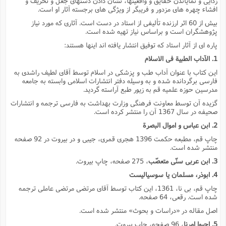
زدایى و نمایاندن حقایق و واقعیتها، نشان دادن دستهاى جعل و تحریف و
افشاء چهره هاى مزدور و فریبگر از ویژگى هاى برجسته آثار او است.
بیش از 60 اثر ارزنده تألیفى از استاد در دست است. آثارى که مورد نیاز
پژوهشگران است و براساس نیاز تهیه شده است.
پاره اى از آثار استاد که توفیق انتشار یافته اند اینها هستند:
1. الآداب الطبیة فى الاسلام
این کتاب با عنوان آداب طب و پزشکى در اسلام توسط آقاى لطیف راشدى به
فارسى برگردانده شده و به وسیله دفتر انتشارات اسلامى وابسته به جامعه
مدرسین حوزه علمیه قم به زیور طبع آراسته گردید.
گزیده آن توسط معاونت فرهنگى وزارت بهداشت به فارسى ترجمه و انتشارات
صحیفه در سال 1367 آن را منتشر کرده است.
2. ابن عباس و اموال البصرة
چاپ قم، مطبعه حکمت 1396 هجرى قمرى، جیبى و در بیروت در 92 صفحه
منتشر شده است.
3. ابن عربى سنّى متعصّب
، 275 صفحه، چاپ بیروت.
4. ابوذر، مسلمان یا سوسیالیست
چاپ قم، بى نا، 1361، این کتاب توسط آقاى مرتضى مرتضى عاملى ترجمه
شده است. رقعى، 64 صفحه.
اصل مقاله در «دراسات و بحوث» منتشر شده است.
5. احیوا امرنا
، 96 صفحه، چاپ بیروت.