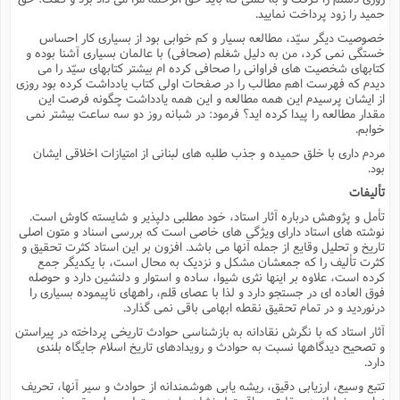
حمید را زود پرداخت نمایید.
خصوصیت دیگر سیّد، مطالعه بسیار و کم خوابى بود از بسیارى کار احساس
خستگى نمى کرد، من به دلیل شغلم (صحافى) با عالمان بسیارى آشنا بوده و
کتابهاى شخصیت هاى فراوانى را صحافى کرده ام بیشتر کتابهاى سیّد را مى
دیدم که فهرست اهم مطالب را در صفحات اولى کتاب یادداشت کرده بود روزى
از ایشان پرسیدم این همه مطالعه و این همه یادداشت چگونه فرصت این
مقدار مطالعه را پیدا کرده اید؟ فرمود: در شبانه روز دو سه ساعت بیشتر نمى
خوابم.
مردم دارى با خلق حمیده و جذب طلبه هاى لبنانى از امتیازات اخلاقى ایشان
بود.
تألیفات
تأمل و پژوهش درباره آثار استاد، خود مطلبى دلپذیر و شایسته کاوش است.
نوشته هاى استاد داراى ویژگى هاى خاصى است که بررسى اسناد و متون اصلى
تاریخ و تحلیل وقایع از جمله آنها مى باشد. افزون بر این استاد کثرت تحقیق و
کثرت تألیف را که جمعشان مشکل و نزدیک به محال است، با یکدیگر جمع
کرده است، علاوه بر اینها نثرى شیوا، ساده و استوار و دلنشین دارد و حوصله
فوق العاده اى در جستجو دارد و لذا با عصاى قلم، راههاى ناپیموده بسیارى را
درنوردید و در تمام تحقیق نقطه ابهامى باقى نمى گذارد.
آثار استاد که با نگرش نقادانه به بازشناسى حوادث تاریخى پرداخته در پیراستن
و تصحیح دیدگاهها نسبت به حوادث و رویدادهاى تاریخ اسلام جایگاه بلندى
دارد.
تتبع وسیع، ارزیابى دقیق، ریشه یابى هوشمندانه از حوادث و سیر آنها، تحریف