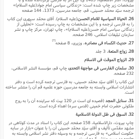
مشخصات زیر چاپ شده است: «زندگانى سیاسى امام جواد(علیه السلام)»
ترجمه سیّد محمّد حسینى، قم، جامعه مدرسین، 1373، 144 صفحه
26. الحیاة السیاسیة للامام الحسن
(علیه السلام). آقاى محمّد سپهرى این کتاب
را به فارسى ترجمه و با این مشخصات به چاپ رسیده است: «تحلیلى از
زندگانى سیاسى امام حسن(علیه السلام)»، چاپ تهران، مرکز چاپ و نشر
سازمان تبلیغات اسلامى، 246 صفحه.
[7]
27. حدیث الکساء فى مصادره
، وزیرى، 8 صفحه
28. زواج المتعة
، 3 جلد
29. الزواج الموقت فى الاسلام
30. سلمان الفارسى فى مواجهة التحدى
چاپ قم، مؤسسة النشر الاسلامى،
232 صفحه.
این کتاب را آقاى سیّد محمّد حسینى، به فارسى ترجمه کرده است و دفتر
انتشارات اسلامى وابسته به جامعه مدرسین حوزه علمیه قم آن را منتشر ساخته
است.
31. سنابل المجد
(قصیده اى است در 120 بیت که سراینده آن را به روح
ملکوتى حضرت امام خمینى (قدس سره) اهداء کرده است.
32. السوق فى ظل الدولة الاسلامیة
چاپ بیروت، دارالاسلامیة، 158 صفحه. این کتاب را استاد در مدت کوتاهى در
مشهد مقدّس تألیف و آقاى سیّد محمّد حسینى آن را با عنوان «بازار در سایه
حکومت اسلامى» به فارسى ترجمه و به وسیله دفتر نشر اسلامى وابسته به
جامعه مدرسین منتشر کرده است.