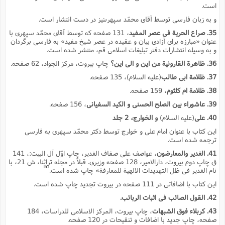
است.
و به زبان فارسى توسط آقاى محمّد سپهرىنیز در دست انتشار است.
35. صراع الحریة فى عصر المفید
، 131 صفحه که توسط آقاى محمّد سپهرى با
عنوان «مبارزه براى آزادى بیان و عقیده در عصر شیخ مفید» به فارسى برگردان
و به وسیله انتشارات دفتر تبلیغات اسلامى قم، منتشر شده است.
36. ظاهرة القارونیة من این و الى این؟
چاپ بیروت، مرکز الجواد، 62 صفحه.
37. ظلامة ابى طالب
(علیه السلام)، 135 صفحه.
38. ظلامة ام کلثوم
، 159 صفحه.
39. عاشوراء بین الصلح الحسنى و الکید السفیانى
، 156 صفحه.
40. على
(علیه السلام)
و الخوارج، 2 جلد
این کتاب با عنوان امام على و خوارج توسط دکتر محمّد سپهرى به فارسى
ترجمه شده است.
41. الغدیر والمعارضون
، عواصف على صفاف الغدیر، چاپ اوّل آل البیت:، 141
ق چاپ دوم بیروت، دارالامیر، 128 صفحه وزیرى. قبلاً در مجله تراثنا، ش 21، با
[8]
نام الغدیر فى ظل التهدیدات الالهیة للمعارفة» چاپ شده است.
این کتاب با اضافاتى در 111 صفحه در بیروت تجدید چاپ شده است.
42. القول الصائب فى اثبات الربائب.
43. کربلاء فوق الشبهات
، چاپ بیروت، المرکز الاسلامى للدراسات، 184
صفحه، چاپ جدید با اضافات و تنقیحات در 120 صفحه.