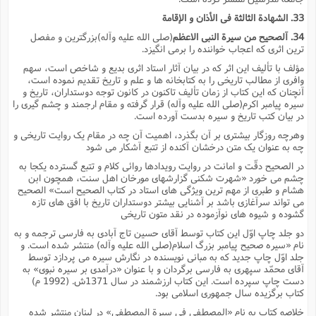
33. الشهادة الثالثة فى الأذان و الإقامة
34. آلصحیح من سیرة النبى الاعظم
(صلى الله علیه وآله)بزرگترین و مفصل
ترین اثرى که اعجاب خواننده را برمى انگیزد.
مؤلف با تألیف این اثر که در بیان آثار استاد اثرى بدیع و شاخص است، سهم
وافرى از مطالب تاریخى را به کتابخانه ها و علم و تاریخ تقدیم نموده است،
آنچنان که این کتاب از زمان تألیف تاکنون در کانون توجه دوستداران، تاریخ و
سیره پیامبر اکرم(صلى الله علیه وآله) قرار گرفته و مقام ارجمند و چشم گیرى را
در بیان کتب تاریخ و سیره بدست آورده است.
وهرچه روزگار بیشترى بر آن بگذرد، اهمیت آن چه در مقام یک روایت تاریخى و
چه به عنوان یک متن درخشان آکنده از تتبع آشکار مى شود
در الصحیح دقّت و امانت در روایت رویدادها روائى کلام و تتبع گسترده یکجا به
چشم مى خورد «شهرت شکنى گزارشهاى مورخان اهل سنت، همچون ابن
هشام و طبرى از مهم ترین ویژگى هاى استاد در کتاب الصحیح است» الصحیح
مى تواند سرآغازى باشد بر آشنایى بیشتر دوستداران تاریخ با افق هاى تازه
گشوده و شیوه هاى نوآزموده در نقد متون تاریخى
دو جلد چاپ اوّل این کتاب توسط آقاى حسین تاج آبادى به فارسى ترجمه و به
نام «سیره صحیح پیامبر بزرگ اسلام(صلى الله علیه وآله) منتشر شده است. و
جلد اوّل چاپ جدید که به مبانى نویسنده در نگارش سیره مى پردازد توسط
آقاى محمّد سپهرى به فارسى برگردان و با عنوان «درآمدى بر سیره نبوى» به
دست چاپ سپرده است. این کتاب ارزشمند در سال 1371ش. (1992 م)
کتاب برگزیده سال جمهورى اسلامى بود.
خلاصه کتاب به نام «المصطفى فى سیرة المصطفى» در لبنان منتشر شده