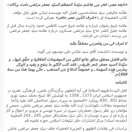
«نابغه عصر، فخر بنى هاشم سیّدنا المعظم السیّد جعفر مرتضى دامت برکاته
».
علاّمه عالیقدر سیّد محمّدحسین فضل الله نویسنده لبنانى طبق نقل مؤلف
کتاب الفصیحة او را
«شرف الدّین عصر حاضر»
معرفى کرده است.
علامه شیخ رضوان شراره و علامه شیخ حبیب کاظمى حدود پانزده سال قبل از
علامه جلیل القدر حاج سیّد مرتضى عسکرى، درباره علامه سیّد جعفر مرتضى
مى پرسند، ایشان مى فرماید:
لا اعرف فى من یعاصرنى محققاً مثله.
و نویسنده دانشمند آقاى سید عبّاس على موسوى مى گوید:
عالم فاضل محقق مدقق عالج الکثیر من الموضوعات الخلافیة و حقّق فیها... و
سیّدنا السید جعفر شعر ظریف... فقد کتب الکثیر ما ینفع و یفید و لایزال
یمارس هذه المهمة ـ و خصوصاً الدفاع عن المذهب ـ حتّى یومنا هذا من سنة
[9]
1999م.
کتابنامه
اهل البیت(علیهم السلام) فى آیة التطهیر برگزیدگان علمى، فرهنگى، هنرى در
جمهورى اسلامى ایران 1373 ـ 1358 به کوشش آقا شیخ محمّد سعید نورى
نشاط 931 ـ 930 رویکرد «الصحیح به سیره رسول خدا(صلى الله علیه وآله)
(مجموعه مقالات نکوداشت آیت الله علاّمه سیّد جعفر مرتضى عاملى، جمعى از
مؤلفان زیر نظر رسول جعفریان سیرى در سیره نویسى و مرورى بر احوال و آثار
و پاره اى از سیره نویسان از دکتر سیّد محمّدباقر حجتى 245 ـ 243 الحقیبة
(مقدمه استاد) مرکز انتشارات دفتر تبلیغات اسلامى حوزه علمیه قم
دراسات فى علامات الظهور و الجزیرة الخضراء خلف سیّد جعفر مرتضى عاملى