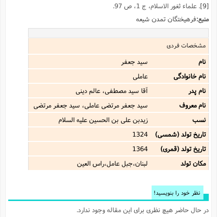
[9]
. علماء ثغور الاسلام، ج 1، ص 97.
منبع:
فرهیختگان تمدن شیعه
مشخصات فردی
نام
سید جعفر
نام خانوادگی
عاملى
نام پدر
آقا سید مصطفى، عالم دینى
نام معروف
سید جعفر مرتضى عاملى، سید جعفر مرتضى
نسب
زیدبن علی بن الحسین علیه السلام
تاریخ تولد (شمسی)
1324
تاریخ تولد (قمری)
1364
مکان تولد
لبنان،جبل عامل،راس العین
نظر خود را بنویسید!
در حال حاضر هیچ نظری برای این مقاله وجود ندارد.