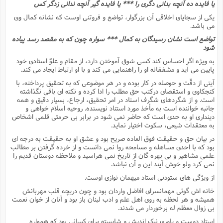
یا فایده ده آنچه بدانى دگرى را *** یا فایده گیر آنچه ندانى زدگر کس
یکى از سجایاى اخلاقى آن بزرگوار، تواضع و فروتنى اوست که نشانه کمال وى
مى باشد.
تواضع است نشان رسیدگان به کمال *** سواره چون که به مقصد رسد پیاده
شود
به ویژه اگر احساس کند کسى شوق آموختن دارد، از مقام و علوّ استادى خود
پایین مى آید و مشفقانه او را راهنمایى مى کند و با او ارتباط ایجاد مى کند.
آیتى از دقّت و حوصله در کار بوده و در هر موضوعى که به تحقیق پرداخته، با
کنجکاوى و استقصاى درکتب حق مطلب را ادا کرده و نکته اى باقى نگذاشته
است. و از شگردهاى شگرف استاد در امر تحقیق، ارجاع، بسیار دقیق و همه
جانبه خواننده است به مأخذ مورد استناد نویسنده. روحیه اسلام خواهى و
دیندارى او به حدى است که حاضر نمى شود در برابر بى حرمتى قلمى اشخاص
به معتقدات شیعى، سکوت اختیار نماید.
در بیان حق و حقیقت فوق العاده صریح بود و عشق او به حقیقت به درجه اى
بود که با احدى مساهله و مسامحه روا نمى دانست و از خرده گرفتن بر مطالب
علمى مشاهیر و بى بهره گان از تاریخ نمى هراسید و ملاحظه دوستان قدیم را
نمى کرد ولو خوش آیند این و آن نباشد.
از ویژگى هاى ستودنى استاد میهمان نوازى اوست.
خانه اش گوئى مهمانسراى افاضل واردان بود و چون دریچه قلب مهربانش
همیشه و هر لحظه به روى اهل علم و ادب لبنان باز بود و آنان از خوان نعمت
بى زوال معظم له برخوردار مى شدند.
استاد دوست و یاورى نیک اندیش و شایسته براى کسانى بود که همواره