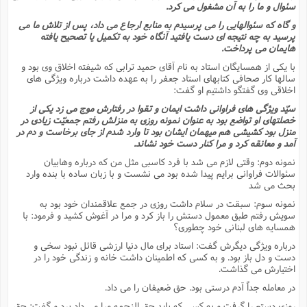
سئوال و ما را به آن مشغول مى کرد.
و گاه که سئوالهایى را مى پرسیدم به منابع ارجاع مى داد، پس از تلاش ما مى
پرسید به چه نتیجه اى دست یافتید آنگاه خود به تکمیل یا تصحیح یافته
هایمان مى پرداخت.
با یکى از همسایگان استاد به نام آقاى حمید ترابى که شیفته اخلاق وى بود و
سالها کار صحافى کتابهاى استاد جعفر را به عهده داشت درباره ویژگى هاى
اخلاقى وى گفتگو داشتیم او گفت:
سیّد ویژگى هاى فراوانى داشت ایمان و تقوا در رفتارش موج مى زد یکى از
خصلتهاى او تواضع بود به عنوان نمونه روزى به منزلش رفتم جمعیّت زیادى در
منزل بود کشیشى هم میهمان ایشان بود تا وارد شدم از جاى برخاست و دم در
آمد و معانقه کرد و مرا کنار دست خود نشاند.
نمونه دوم: وقتى لازم مى شد با فرد کاسبى مثل من که درباره وهابیان
سئوالات فراوانى برایم پیدا شده بود مى نشست و با زبان ساده با بنده وارد
بحث مى شد
نمونه سوم: سبقت در سلام داشت روزى در جمع علاقمندان خود بود به
سویش رفتم طبق معمول دستش را باز کرد و مرا در آغوش کشید و فرمود: با
همسایه هاى لبنانى خود چطورى؟
درباره ویژگى دیگرش گفت: استاد براى مال دنیا ارزشى قائل نبود سخى و
دست و دل باز بود. و به کسى که اطمینان داشت خانه و زندگى خود را در
اختیارش مى گذاشت.
در معامله جداً آدم درستى بود. حق ضعیفان را مى داد.
روزى دستم را گرفت و به کسى که باید حق الزحمه مرا مى داد برد و گفت: حق