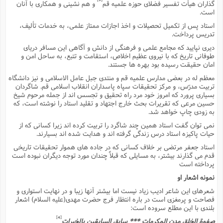
ت
گذاران هیأت تفسیر فضلاى حوزه علمیه قم
و هم نشینى و همکارى با آنان
ا
ا
ف
است.
ح
ت
ت
س
ن
ج
استاد پس از تکمیل تحصیلات و اخذ اجازات ممتاز علمى، به خدمات تألیف،
ذ
ق
ش
م
و
تدریس پرداخت.
م
م
س
م
ج
(
دیرى نپایید که مجامع علمى و فرهنگى از دانش و آگاهى این مسافر دریاى
ا
و
طوفانى تاریخ که با نیروى عظیم اخلاص، استقامت و تتبع، به ساحل امن و
ج
ش
ح
چ
امان حقیقت رسیده بود بهره ها جستند.
م
ع
س
ف
خ
(
معظم له در بعضى مدارس علمیه قم و منتدى جبل عامل الاسلامى و نیز دانشگاه
ا
ف
ن
تربیت مدرّس، و مرکز تحقیقات سپاه پاسداران انقلاب اسلامى قم. شاگردان
ن
ت
م
بسیارى پرورد که امروز خود مرد راه تحقیق و تجسس اند از جمله مرحوم شیخ
ذ
م
حسین مرعى که تقریرات بحث خارج اجتهاد و تقلید استاد را نوشته است، که
ت
م
به زودى چاپ خواهد شد.
م
ک
ا
ش
(
نمى توان گفت استاد همین چند شاگرد را تربیت کرده اند زیرا کسانى که از
ه
ش
پ
حیات پاکیزه استاد درس زندگى گرفته اند و هدایت شده اند بسیارند.
ع
ا
چ
و
استاد جعفر مرتضى بر خلاف کسانى که در جاده هاى هموار تحقیقات تاریخى
ا
و
ع
ش
قدم مى گذارند بیشتر، به مسایلى که قبلاً چندان مورد توجه دیگران نبوده است
پ
(
پرداخته است
ف
ذ
ف
ن
نمونه اشعار او
م
ز
ن
ت
ا
(
شعرهاى این شاعر ادیب زیاد نیست اما بیشتر آنها زیبا و در نهایت استوارى و
م
ت
فصاحت و پرمغزى است در باره انتظار فرج حضرت مهدى(علیه السلام) اشعار
ح
م
بلندى با این مطلع سروده است:
ا
ع
(
[4]
صفوة الخلق مدن المکرمات *** سابق السابقین بالخیرات
ع
ش