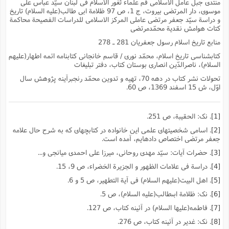
منتدى جبل عامل الاسلامى قم علماء ثغور الاسلام فى لبنان سیّد عباس على
موسوى، دار المرتضى بیروت، ج 1، ص 97 ظلامة ابى طالب(علیه السلام)
تاریخ
و دراسة سیّد جعفر مرتضى عاملى المرکز الاسلامى للدراسات الفصیحة محاکمة
کتات هوامش نقدیة محمّدمرتضى
منابع تاریخ اسلام رسول جعفریان 281 ـ 278
کتابشناسى تاریخ اسلام، محمّد نورى / قاسم خانجانى کتابنامه ائمه اطهار(علیهم
السلام)، ناصرالدّین انصارى بوستان کتاب، دفتر تبلیغات
تحولات نشر کتاب در دهه 70، تهیه و تدوین محمّد رنجبرآینه پژوهش سال
اوّل، ش 15 اسفند 1369، ص 60.
[1]
. نک: الحقیبة، ص 251.
[2]
. اسامى شخصیتهاى علمى این خانواده در کتابچهاى که به شرح حال علامه
جعفر مرتضى اختصاص دادهایم، آمده است.
[3]
. حضرات آیات: سیّد مهدى روحانى، میرزا على احمدى میانجى و...
[4]
. دراسة فى علامات الظهور و الجزیرة الخضراء، ص 9، 15.
[5]
. اهل البیت(علیهم السلام) فى آیة التطهیر، ص 5 و 6.
[6]
. نک: ظلامة ابىطالب(علیه السلام)، ص 5.
[7]
. فاطمه(علیها السلام) در آئینه کتاب، ص 127.
[8]
. نک: غدیر در آئینه کتاب، ص 276.