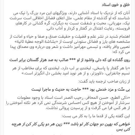
خلق و خوى استاد
آنان که از نزدیک با استاد آشنایى دارند، ویژگیهاى این مرد بزرگ را نیک مى
شناسند که او گذشته از مقام علمى، مثل اعلاى فضائل اخلاقى است سرشت
نیک، مهربانى، محبت و شفقت نسبت به دیگران، گره گشائى در کارهاى
فروبسته، رعایت اعتدال در گفتار و کردار و آداب دانى.
اهتمام شدید در نشر علم و فضیلت و حقیقت صدق و صفا و حیاء و امانت از
مشخصه هاى بارز و فضائل ستودنى اوست از «بشاشة الوجه عطیة ثانیة»
نصیبى وافر یافته، و تبسمى مهرآمیز داشت و شعر وى درباره وى مصداق پیدا
مى کرد که:
روى گشاده اى که دلى واشود از او *** صائب به صد هزار گلستان برابر است
«با هر گفتار یا پاسخى، لبخندى بر لب دارد، لبخندى که براى مخاطب از هر
نسیم جانفزایى، دلاویزتر، و از هر نوید امید بخشى دل انگیزتر است.»
از زبان صاحب ترجمه باید گفت:
بى منّت و مزد خدمتى بود *** حاجت به حدیث و ماجرا نیست
«ذکى الطبع، حسن المحافر، رحیب الصدر است استاد با وجود معلومات
سرشار از آموختن از هیچ کس احساس شرمندگى نمى کرد هر نکته آموختنى را
از هر کس فرا مى گرفت و از پرسیدن پروائى نداشت.
این گفته یکى از قدما ما را به کار مى بست:
خواهى که بهین دو جهان کار تو باشد *** زین هر دو یکى کار کن از هرچه
کنى بس